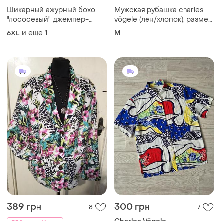
Шикарный ажурный бохо
Мужская рубашка charles
"лососевый" джемпер-
vögele (лен/хлопок), размер
туника мега батал grandiosa
m
и еще
1
M
6XL
charles vögele
389 грн
300 грн
8
7