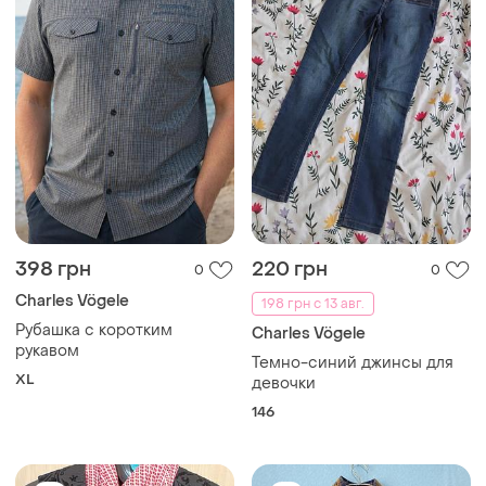
398 грн
220 грн
0
0
Charles Vögele
198 грн с 13 авг.
Рубашка с коротким
Charles Vögele
рукавом
Темно-синий джинсы для
XL
девочки
146