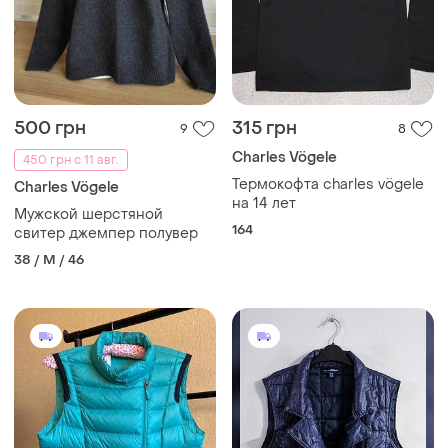
500 грн
315 грн
9
8
Charles Vögele
450 грн с 11 авг.
Термокофта charles vögele
Charles Vögele
на 14 лет
Мужской шерстяной
164
свитер джемпер полувер
38 / M / 46