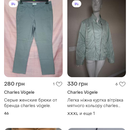
280 грн
330 грн
1
6
Charles Vögele
Charles Vögele
Серые женские брюки от
Легка ніжна куртка вітрівка
бренда charles vögele.
мятного кольору charles
vogele
46
и еще
1
XXXL