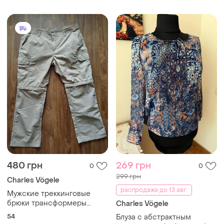
480 грн
269 грн
0
0
299 грн
Charles Vögele
распродажа до 13 авг.
Мужские треккинговые
брюки трансформеры
Charles Vögele
charles vögele mike,
54
Блуза с абстрактным
бежевые