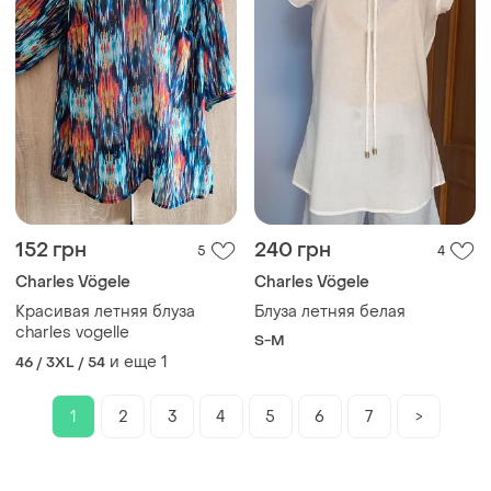
152 грн
240 грн
5
4
Charles Vögele
Charles Vögele
Красивая летняя блуза
Блуза летняя белая
charles vogelle
S-M
и еще
1
46 / 3XL / 54
1
2
3
4
5
6
7
>