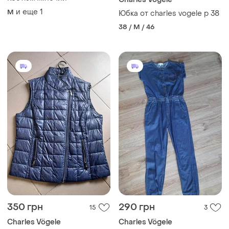
и еще
1
M
Юбка от charles vogele p 38
38 / M / 46
350 грн
290 грн
15
3
Charles Vögele
Charles Vögele