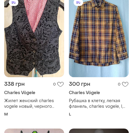
338 грн
300 грн
0
0
Charles Vögele
Charles Vögele
Жилет женский charles
Рубашка в клетку, легкая
vogele новый, черного
фланель, charles vogele, l,
цвета с бархатистым
воротник 40
M
L
вызвёздкой м/38-40