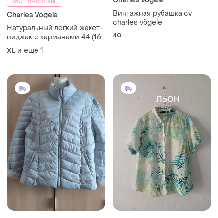
Charles Vögele
350 грн с 11 авг.
Винтажная рубашка cv
Charles Vögele
charles vögele
Натуральный легкий жакет-
40
пиджак с карманами 44 (16)
в цветочный принт
и еще
1
XL
большого размера char.