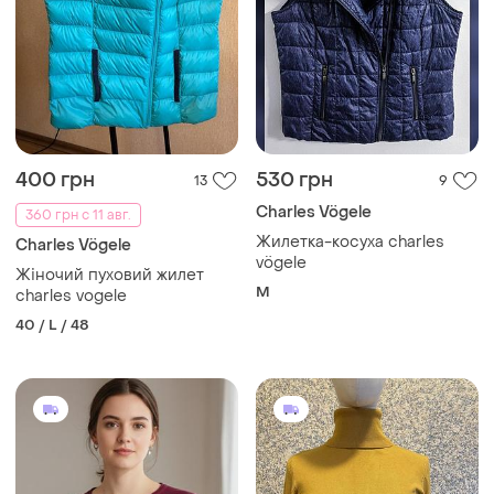
400 грн
530 грн
13
9
Charles Vögele
360 грн с 11 авг.
Жилетка-косуха charles
Charles Vögele
vögele
Жіночий пуховий жилет
M
charles vogele
40 / L / 48