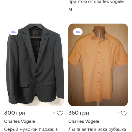
принтом от charles vogele
M
300 грн
350 грн
0
1
Charles Vögele
Charles Vögele
Серый мужской пиджак в
Льняная тенниска рубашка