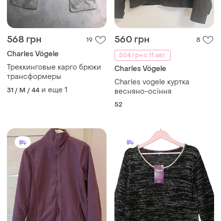
568 грн
560 грн
19
8
Charles Vögele
504 грн с 11 авг.
Треккинговые карго брюки
Charles Vögele
трансформеры
Charles vogele куртка
и еще
1
31 / M / 44
весняно-осіння
52