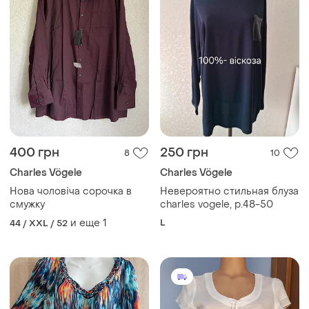
400 грн
250 грн
8
10
Charles Vögele
Charles Vögele
Нова чоловіча сорочка в
Невероятно стильная блуза
смужку
charles vogele, р.48-50
и еще
1
L
44 / XXL / 52