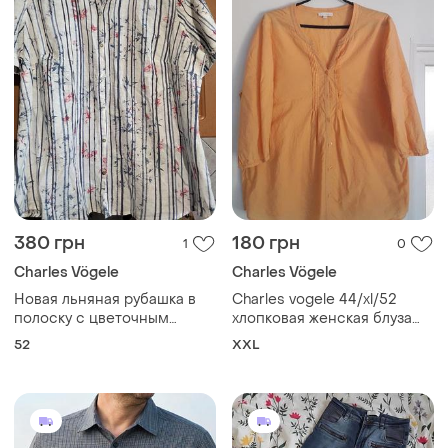
380 грн
180 грн
1
0
Charles Vögele
Charles Vögele
Новая льняная рубашка в
Сharles vogele 44/xl/52
полоску с цветочным
хлопковая женская блуза
принтом, размер 52
оранжевого цвета на
52
XXL
(charles vogele)
пуговицах по всей длине и
рукавами 3/4 100% бавовна
идеальное состояние