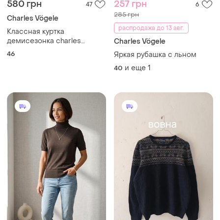
580 грн
257 грн
47
6
285 грн
Charles Vögele
распродажа до 13 авг.
Классная куртка
демисезонка charles
Charles Vögele
vogelle
46
Яркая рубашка с льном
и еще
1
40