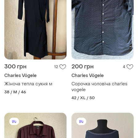
300 грн
200 грн
12
4
Charles Vögele
Charles Vögele
Жіноча тепла сукня м
Сорочка чоловіча charles
vogele
38 / M / 46
42 / XL / 50