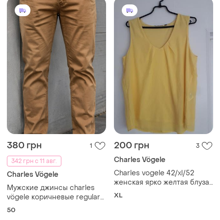
380 грн
200 грн
1
3
Charles Vögele
342 грн с 11 авг.
Charles vogele 42/xl/52
Charles Vögele
женская ярко желтая блуза
Мужские джинсы charles
без рукавов на подкладке
XL
vögele коричневые regular
верх полиэстер подкладка
fit стрейч 50 l оригинал
50
вискоза идеальное
состояние