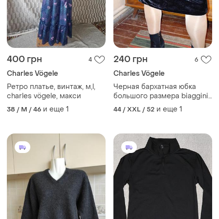
400 грн
240 грн
4
6
Charles Vögele
Charles Vögele
Ретро платье, винтаж, м,l,
Черная бархатная юбка
charles vögele, макси
большого размера biaggini
charles vogele
и еще
1
и еще
1
38 / M / 46
44 / XXL / 52