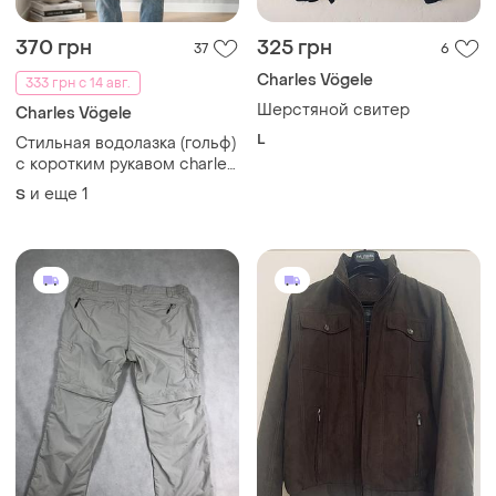
370 грн
325 грн
37
6
Charles Vögele
333 грн с 14 авг.
Шерстяной свитер
Charles Vögele
L
Стильная водолазка (гольф)
с коротким рукавом charles
vögele | вискоза
и еще
1
S