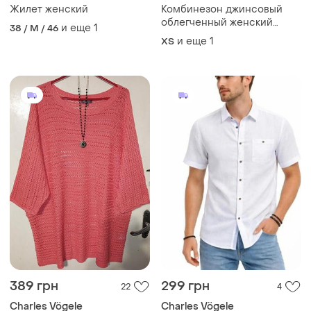
Жилет женский
Комбинезон джинсовый
облегченный женский
и еще
1
38 / M / 46
charies vogele синего цвета
и еще
1
ХS
размер 158, xs, s, джинс
389 грн
299 грн
22
4
Charles Vögele
Charles Vögele