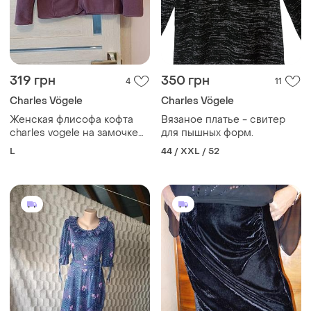
319 грн
350 грн
4
11
Charles Vögele
Charles Vögele
Женская флисофа кофта
Вязаное платье - свитер
charles vogele на замочке
для пышных форм.
размер l
L
44 / XXL / 52