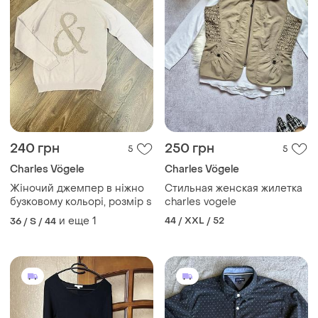
240 грн
250 грн
5
5
Charles Vögele
Charles Vögele
Жіночий джемпер в ніжно
Стильная женская жилетка
бузковому кольорі, розмір s
charles vogele
и еще
1
44 / XXL / 52
36 / S / 44