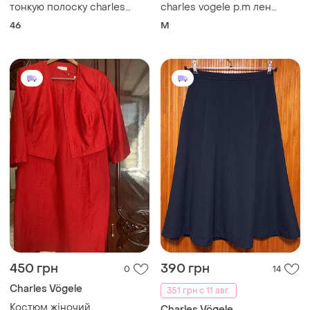
тонкую полоску charles
charles vogele p.m лен
vogele/26
хлопок
46
M
450 грн
390 грн
0
14
Charles Vögele
351 грн с 11 авг.
Костюм жіночий
Charles Vögele