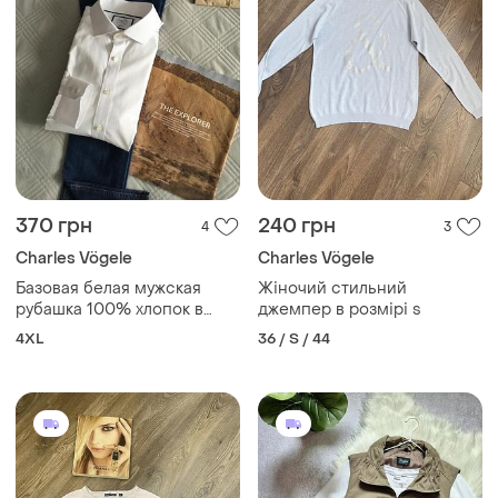
370 грн
240 грн
4
3
Charles Vögele
Charles Vögele
Базовая белая мужская
Жіночий стильний
рубашка 100% хлопок в
джемпер в розмірі s
размере 44
4XL
36 / S / 44