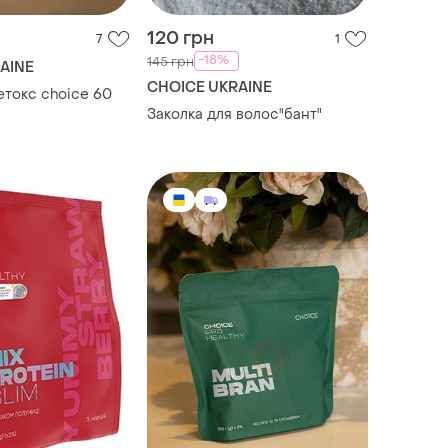
120 грн
7
1
-18%
145 грн
AINE
CHOICE UKRAINE
етокс choice 60
Заколка для волос"бант"