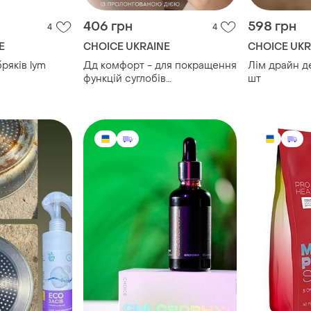
406 грн
598 грн
4
4
E
CHOICE UKRAINE
CHOICE UKR
ків lym
Дд комфорт - для покращення
Лім драйн д
функцій суглобів
шт
фітопрепарат 400 мг choice
phyto / чойс (30 капсул)