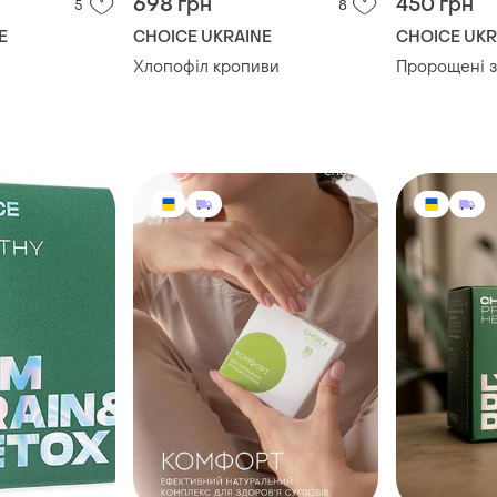
698 грн
450 грн
5
8
E
CHOICE UKRAINE
CHOICE UKR
Хлопофіл кропиви
Пророщені з