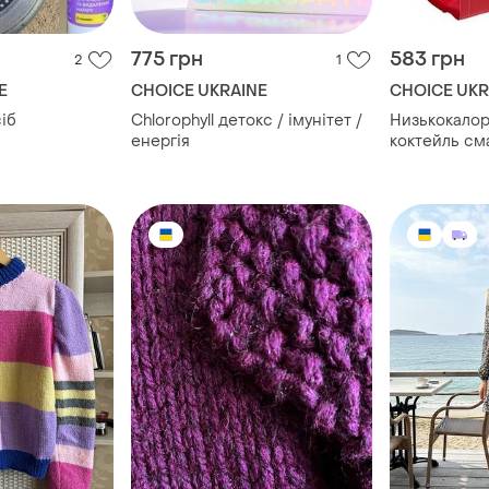
775 грн
583 грн
2
1
E
CHOICE UKRAINE
CHOICE UKR
іб
Chlorophyll детокс / імунітет /
Низькокало
енергія
коктейль см