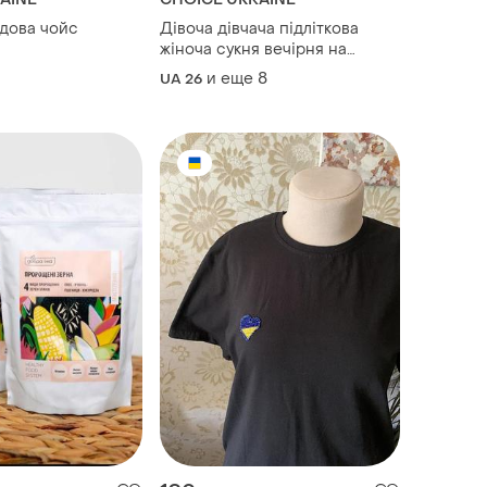
дова чойс
Дівоча дівчача підліткова
жіноча сукня вечірня на
випускний ділова коктейльна
и еще
8
UA 26