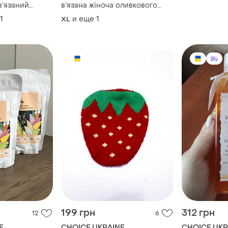
вʼязаний
вʼязана жіноча оливкового
ний
кольору
1
и еще
1
XL
199 грн
312 грн
12
6
E
CHOICE UKRAINE
CHOICE UKR