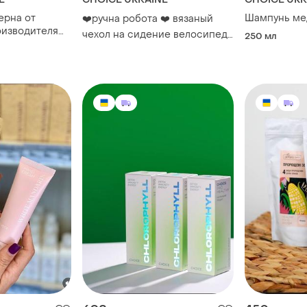
ерна от
Шампунь ме
❤️ручна робота ❤️ вязаный
оизводителя
чехол на сидение велосипеда
250 мл
ce, 300 г
в форме клубники