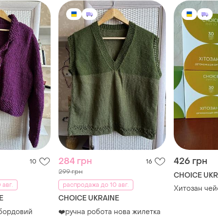
284 грн
426 грн
10
16
299 грн
CHOICE UKR
 авг.
распродажа до 10 авг.
Хитозан чей
E
CHOICE UKRAINE
 бордовий
❤️ручна робота нова жилетка