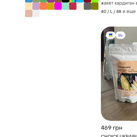
жакет кардиган 
теплий укороче
и еще
40 / L / 48
469 грн
CHOICE UKRAIN