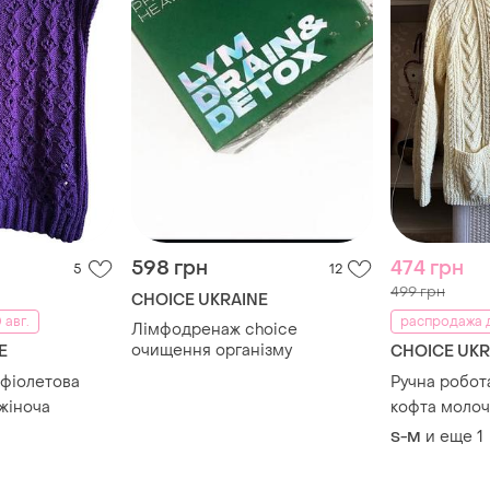
598 грн
474 грн
5
12
499 грн
CHOICE UKRAINE
 авг.
распродажа д
Лімфодренаж choice
очищення організму
E
CHOICE UKR
 фіолетова
Ручна робота
 жіноча
кофта молоч
ірландськом
и еще
1
S-M