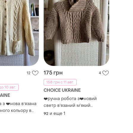
175 грн
12
4
158 грн с 11 авг.
о 10 авг.
CHOICE UKRAINE
AINE
❤️ручна робота з❤️новий
 з ❤️нова вʼязана
светр вʼязаний мʼякий
ного кольору в
коричневий
и еще
1
92
у стилі