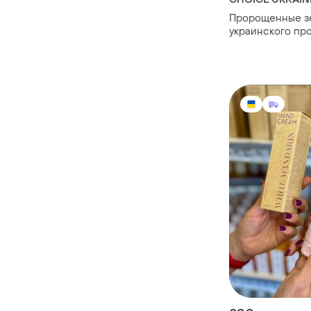
Пророщенные з
украинского пр
"добра еда" choi