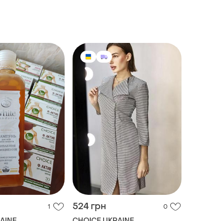
524 грн
1
0
AINE
CHOICE UKRAINE