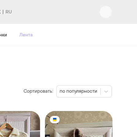
K
Вход
|
Регистрация
нки
Лента
Сортировать:
по популярности