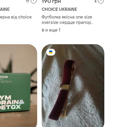
190 грн
11
4
AINE
CHOICE UKRAINE
ерна від choice
Футболка якісна one size
oversize сердце прапор
патріотична
и еще
1
S