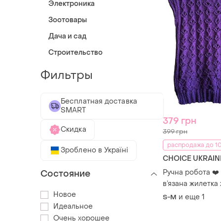
Электроника
Зоотовары
Дача и сад
Строительство
Фильтры
Бесплатная доставка
SMART
379 грн
Скидка
399 грн
распродажа до 10
Зроблено в Україні
CHOICE UKRAIN
Ручна робота ❤️
Состояние
в’язана жилетка
Новое
и еще
1
S-M
Идеальное
Очень хорошее