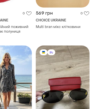
569 грн
0
0
AINE
CHOICE UKRAINE
рійний поживний
Multi bran мікс клітковини
ак полуниця