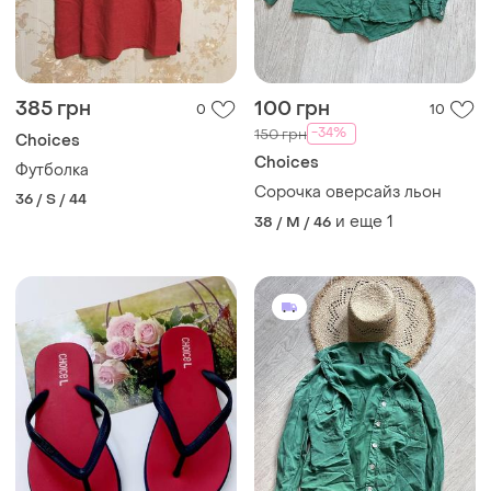
385 грн
100 грн
0
10
-34%
150 грн
Choices
Choices
Футболка
Сорочка оверсайз льон
36 / S / 44
и еще
1
38 / M / 46