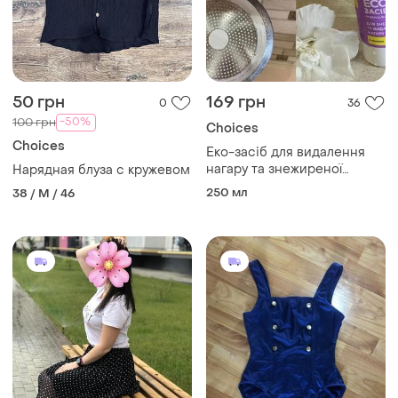
50 грн
169 грн
0
36
-50%
100 грн
Choices
Choices
Еко-засіб для видалення
нагару та знежиреної
Нарядная блуза с кружевом
поверхні
250 мл
38 / M / 46