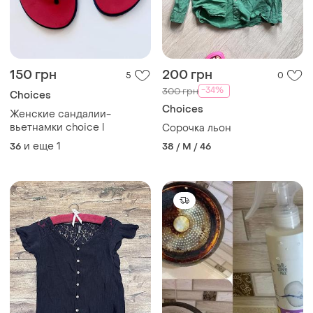
150 грн
200 грн
5
0
-34%
300 грн
Choices
Choices
Женские сандалии-
вьетнамки choice l
Сорочка льон
и еще
1
36
38 / M / 46