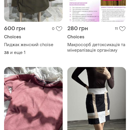
600 грн
280 грн
0
11
Choices
Choices
Пиджак женский choise
Макросорб детоксикація та
мінералізація організму
и еще
1
38