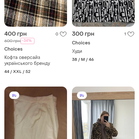
400 грн
300 грн
0
1
-34%
600 грн
Choices
Choices
Худи
Кофта оверсайз
38 / M / 46
українського бренду
44 / XXL / 52