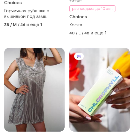
75 грн
Choices
распродажа до 10 авг.
Горчичная рубашка с
вышивкой под замш
Choices
и еще
1
38 / M / 46
Кофта
и еще
1
40 / L / 48