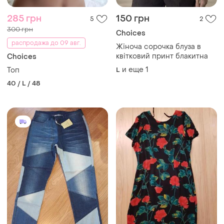
285 грн
150 грн
5
2
300 грн
Choices
распродажа до 09 авг.
Жіноча сорочка блуза в
квітковий принт блакитна
Choices
и еще
1
Топ
L
40 / L / 48