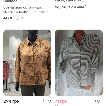
Блуза, туніка 587
Choices
и еще
1
42 / XL / 50
Брендовая юбка миди с
высокой талией choices, 16
размер.
44 / XXL / 52
294 грн
71 грн
8
1