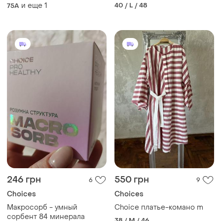
и еще
1
40 / L / 48
75A
246 грн
550 грн
6
9
Choices
Choices
Макросорб - умный
Choice платье-комано m
сорбент 84 минерала
38 / M / 46