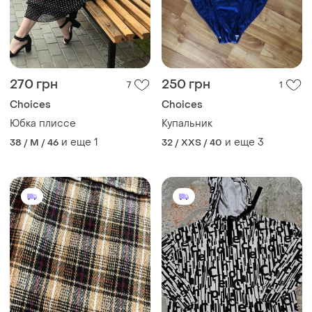
270 грн
250 грн
7
1
Choices
Choices
Юбка плиссе
Купальник
и еще
1
и еще
3
38 / M / 46
32 / XXS / 40