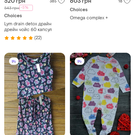
520 грн
603 грн
385
18
-5%
543 грн
Choices
Choices
Omega complex +
Lym drain detox драйн
дрейн чойс 60 капсул
(22)