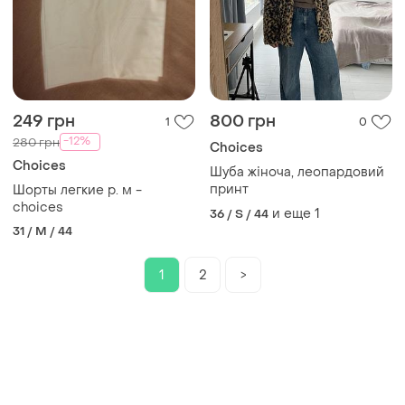
249 грн
800 грн
1
0
-12%
280 грн
Choices
Choices
Шуба жіноча, леопардовий
принт
Шорты легкие р. м -
choices
и еще
1
36 / S / 44
31 / M / 44
1
2
>