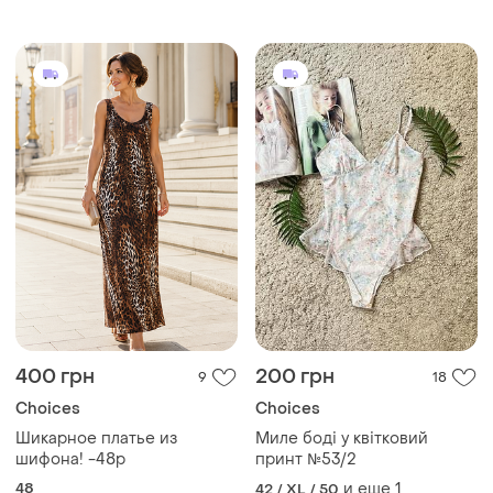
400 грн
200 грн
9
18
Choices
Choices
Шикарное платье из
Миле боді у квітковий
шифона! -48р
принт №53/2
48
и еще
1
42 / XL / 50