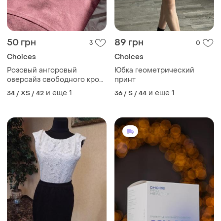
50 грн
89 грн
3
0
Choices
Choices
Розовый ангоровый
Юбка геометрический
оверсайз свободного кроя
принт
светер,джемпер, мягкий,
и еще
1
и еще
1
34 / XS / 42
36 / S / 44
теплый, рукав 3/4