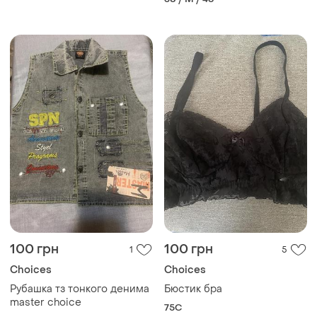
100 грн
100 грн
1
5
Choices
Choices
Рубашка тз тонкого денима
Бюстик бра
master choice
75C