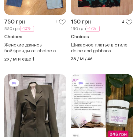
750 грн
150 грн
1
4
-12%
-17%
850 грн
180 грн
Choices
Choices
Женские джинсы
Шикарное платье в стиле
бойфренды от choice с
dolce and gabbana
заплатками m
и еще
1
38 / M / 46
29 / M