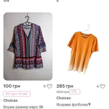
104
S
100 грн
285 грн
0
6
-5%
300 грн
90 грн с 10 авг.
Choices
Choices
Яскрава футболка💐
Блузка размер евро 38