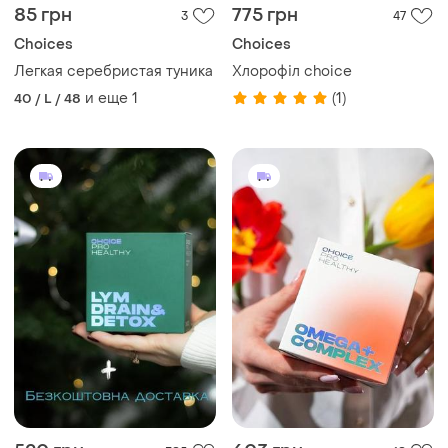
85 грн
775 грн
3
47
Choices
Choices
Легкая серебристая туника
Хлорофіл choice
и еще
1
(1)
40 / L / 48