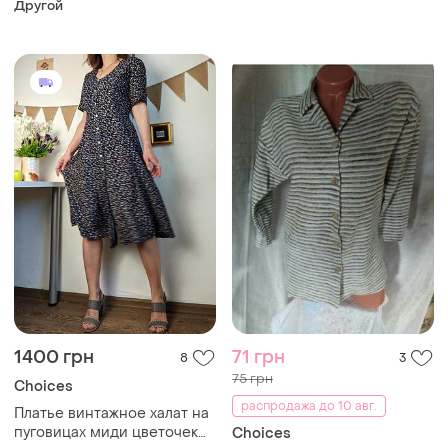
Другой
1400 грн
71 грн
8
3
75 грн
Choices
распродажа до 10 авг.
Платье винтажное халат на
пуговицах миди цветочек
Choices