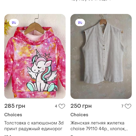
285 грн
250 грн
4
7
Choices
Choices
Толстовка с капюшоном 3d
Женская летняя жилетка
принт радужный единорог
choise 79110 44р., хлопок,
белая