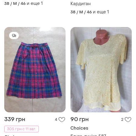
синее пояс l вискоза
и еще
1
38 / M / 46
Кардиган
и еще
1
38 / M / 46
339 грн
90 грн
4
2
Choices
305 грн с 11 авг.