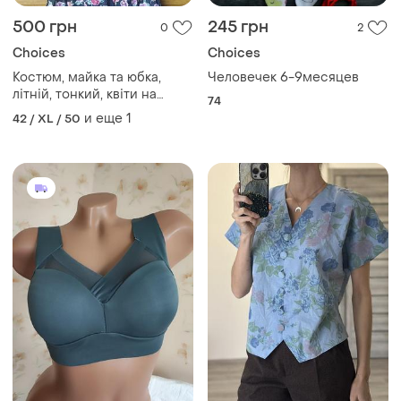
500 грн
245 грн
0
2
Choices
Choices
Костюм, майка та юбка,
Человечек 6-9месяцев
літній, тонкий, квіти на
74
чорному фоні, з етикеткою
и еще
1
42 / XL / 50