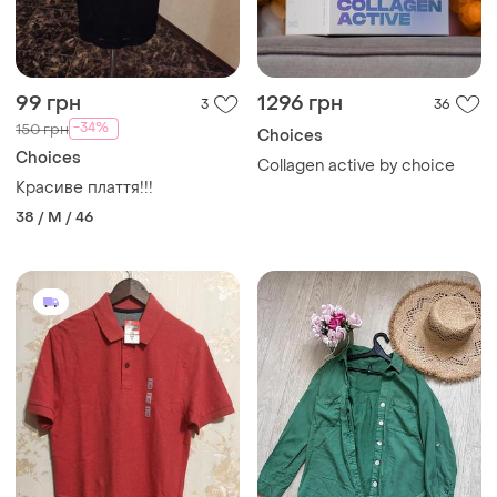
99 грн
1296 грн
3
36
-34%
150 грн
Choices
Choices
Collagen active by choice
Красиве плаття!!!
38 / M / 46