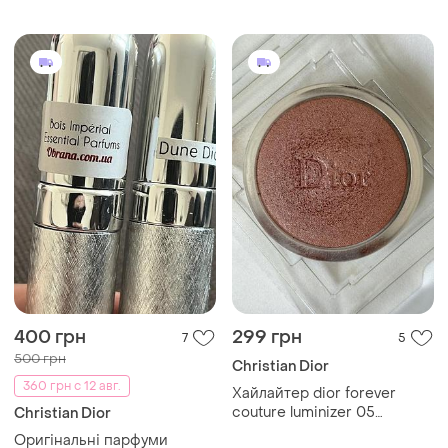
400 грн
299 грн
7
5
500 грн
Christian Dior
360 грн с 12 авг.
Хайлайтер dior forever
couture luminizer 05
Christian Dior
rosewood gold
Оригінальні парфуми