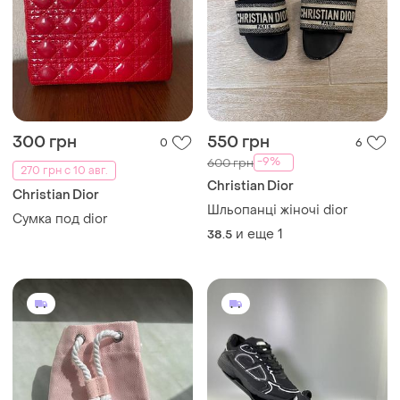
300 грн
550 грн
0
6
-9%
600 грн
270 грн с 10 авг.
Christian Dior
Christian Dior
Шльопанці жіночі dior
Сумка под dior
и еще
1
38.5