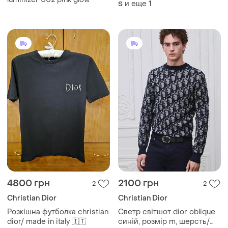
и еще
1
S
4800 грн
2100 грн
2
2
Christian Dior
Christian Dior
Розкішнa футболка christian
Светр світшот dior oblique
dior/ made in italy 🇮🇹
синій, розмір m, шерсть/