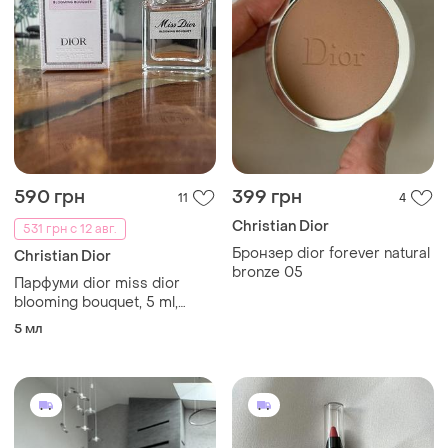
590 грн
399 грн
11
4
Christian Dior
531 грн с 12 авг.
Бронзер dior forever natural
Christian Dior
bronze 05
Парфуми dior miss dior
blooming bouquet, 5 ml,
оригінал
5 мл