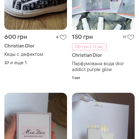
600 грн
150 грн
4
11
Christian Dior
135 грн с 12 авг.
Кеды с дефектом
Christian Dior
и еще
1
37
Парфумована вода dior
addict purple glow
1 мл