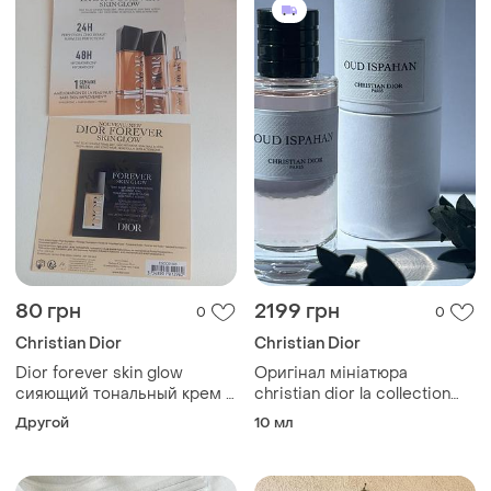
80 грн
2199 грн
0
0
Christian Dior
Christian Dior
Dior forever skin glow
Оригінал мініатюра
сияющий тональный крем -
christian dior la collection
24 часа устойчивости - 48
privee oud ispahan
Другой
10 мл
часов увлажнения -
парфумована вода
тройное действие ухода -
spf 25 pa+++