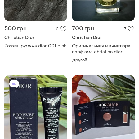
500 грн
700 грн
2
7
Christian Dior
Christian Dior
Рожеві румяна dior 001 pink
Оригинальная миниатюра
парфюма christian dior
diorissimo eau de toilette
Другой
(флакон 7.5 мл).страна
производства: франция
(made in INS) оригинал