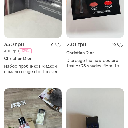
350 грн
230 грн
0
10
-13%
400 грн
Christian Dior
Christian Dior
Diorouge the new couture
lipstick 75 shades. floral lip
Набор пробников жидкой
care. refillable.
помады rouge dior forever