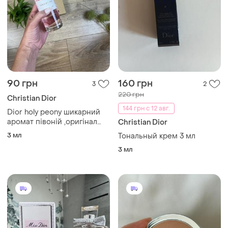
90 грн
160 грн
3
2
220 грн
Christian Dior
144 грн с 12 авг.
Dior holy peony шикарний
аромат півоній ,оригінал
Christian Dior
розпив
3 мл
Тональный крем 3 мл
3 мл