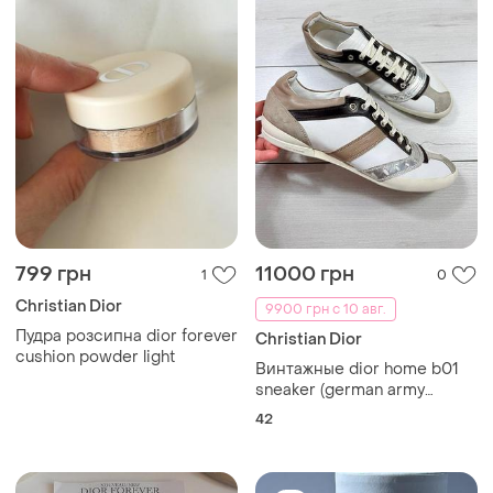
799 грн
11000 грн
1
0
Christian Dior
9900 грн с 10 авг.
Пудра розсипна dior forever
Christian Dior
cushion powder light
Винтажные dior home b01
sneaker (german army
trainer / gat) эпохи hedi
42
slimane р.42eur 8,5uk