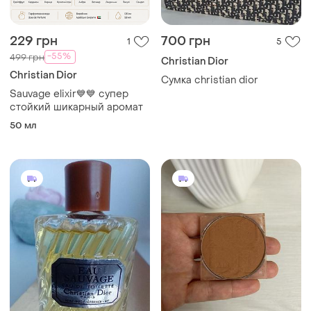
229 грн
700 грн
1
5
-55%
499 грн
Christian Dior
Christian Dior
Сумка christian dior
Sauvage elixir💙💙 супер
стойкий шикарный аромат
50 мл