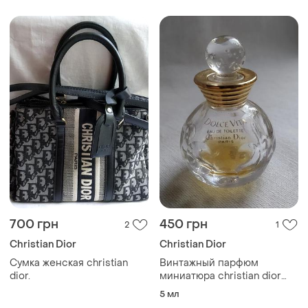
700 грн
450 грн
2
1
Christian Dior
Christian Dior
Сумка женская christian
Винтажный парфюм
dior.
миниатюра christian dior
dolce vita, париж.
5 мл