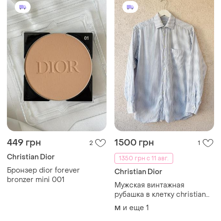
449 грн
1500 грн
2
1
Christian Dior
1350 грн с 11 авг.
Бронзер dior forever
Christian Dior
bronzer mini 001
Мужская винтажная
рубашка в клетку christian
dior
и еще
1
M