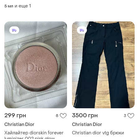
и еще
1
5 мл
299 грн
3500 грн
8
3
Christian Dior
Christian Dior
Хайлайтер diorskin forever
Christian dior vtg брюки
luminizer 002 pink glow