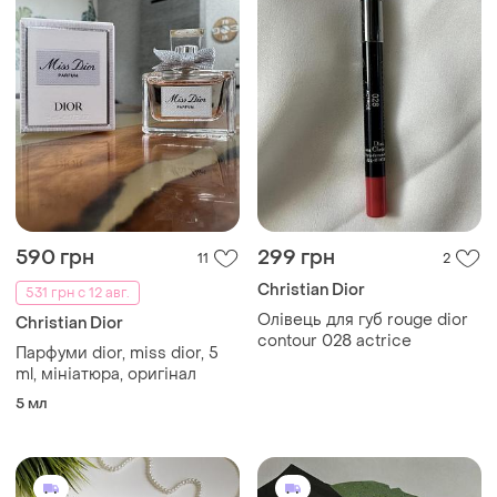
590 грн
299 грн
11
2
Christian Dior
531 грн с 12 авг.
Олівець для губ rouge dior
Christian Dior
contour 028 actrice
Парфуми dior, miss dior, 5
ml, мініатюра, оригінал
5 мл