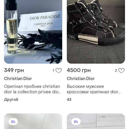
349 грн
4500 грн
1
2
Christian Dior
Christian Dior
Оригінал пробник christian
Высокие мужские
dior la collection privee dior
кроссовки оригинал dior
paradise
b23 размер 43
Другой
43