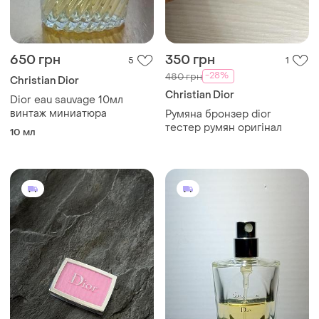
650 грн
350 грн
5
1
-28%
480 грн
Christian Dior
Christian Dior
Dior eau sauvage 10мл
винтаж миниатюра
Румяна бронзер dior
тестер румян оригінал
10 мл