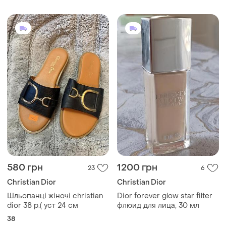
580 грн
1200 грн
23
6
Christian Dior
Christian Dior
Шльопанці жіночі christian
Dior forever glow star filter
dior 38 р.( уст 24 см
флюид для лица, 30 мл
38