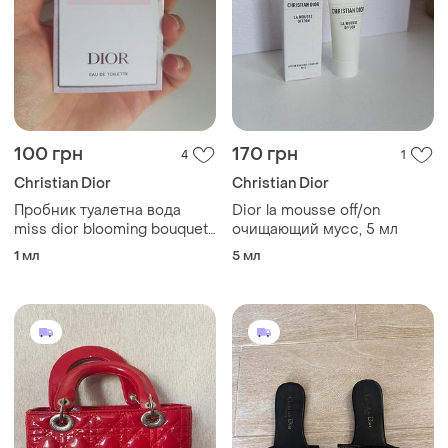
100 грн
170 грн
4
1
Christian Dior
Christian Dior
Пробник туалетна вода
Dior la mousse off/on
miss dior blooming bouquet,
очищающий мусс, 5 мл
1 ml
1 мл
5 мл