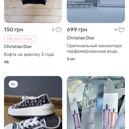
150 грн
699 грн
2
9
Christian Dior
135 грн с 13 авг.
Оригинальный миниатюра
Christian Dior
парфюмированная вода
Кофта на девочку 3 года
miss dior eau de parfum
5 мл
98
2021 christian dior