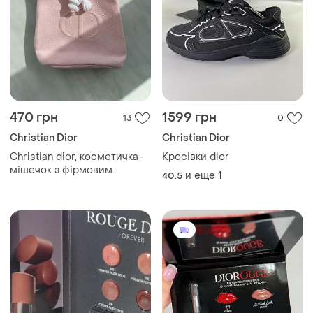
470 грн
1599 грн
13
0
Christian Dior
Christian Dior
Christian dior, косметичка-
Кросівки dior
мішечок з фірмовим
и еще
1
40.5
логотипом