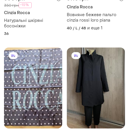
-15%
350 грн
Cinzia Rocca
Cinzia Rocca
Вовняне бежеве пальто
cinzia rossi loro piana
Натуральні шкіряні
босоніжки
и еще
1
40 / L / 48
36