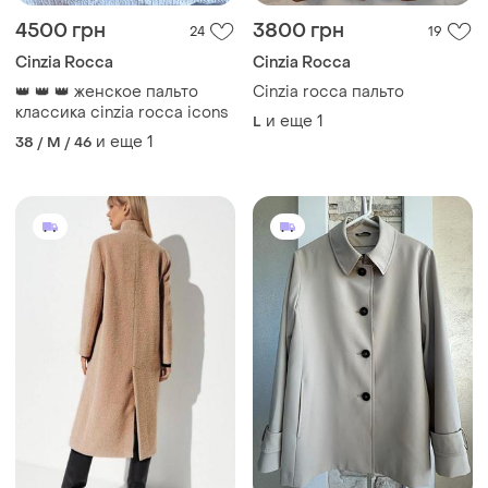
4500 грн
3800 грн
24
19
Cinzia Rocca
Cinzia Rocca
👑 👑 👑 женское пальто
Cinzia rocca пальто
классика cinzia rocca icons
и еще
1
L
и еще
1
38 / M / 46