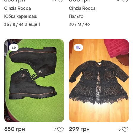
18
16
Cinzia Rocca
Cinzia Rocca
Юбка карандаш
Пальто
и еще
1
38 / M / 46
36 / S / 44
550 грн
299 грн
7
3