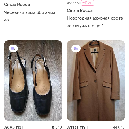
-41%
499 грн
Cinzia Rocca
Cinzia Rocca
Черевики зима 38р зима
Новогодняя ажурная кофтв
38
и еще
1
38 / M / 46
300 грн
3110 грн
5
44