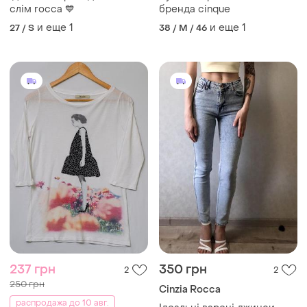
слім rocca 💙
бренда cinque
и еще
1
и еще
1
27 / S
38 / M / 46
237 грн
350 грн
2
2
250 грн
Cinzia Rocca
распродажа до 10 авг.