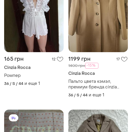
165 грн
1199 грн
12
17
-15%
1400 грн
Cinzia Rocca
Cinzia Rocca
Ромпер
Пальто цвета кэмэл,
и еще
1
36 / S / 44
премиум бренда.cinzia
rocca100% шерсть.
и еще
1
36 / S / 44