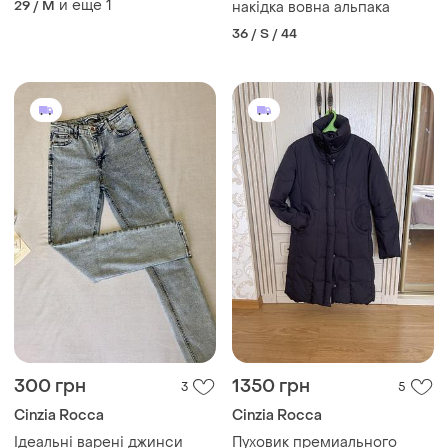
и еще
1
29 / M
накідка вовна альпака
36 / S / 44
300 грн
1350 грн
3
5
Cinzia Rocca
Cinzia Rocca
Ідеальні варені джинси
Пуховик премиального