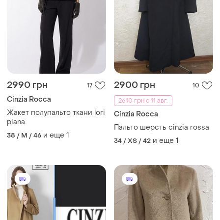
2990 грн
2900 грн
17
10
Cinzia Rocca
2610 грн с 11 авг.
Жакет полупальто ткани lori
Cinzia Rocca
piana
Пальто шерсть cinzia rossa
и еще
1
38 / M / 46
и еще
1
34 / XS / 42