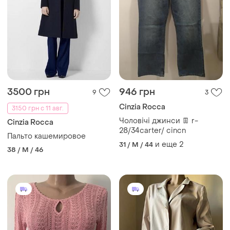
3500 грн
946 грн
9
3
Cinzia Rocca
3150 грн с 11 авг.
Чоловічі джинси 👖 r-
Cinzia Rocca
28/34carter/ cincn
Пальто кашемировое
и еще
2
31 / M / 44
38 / M / 46