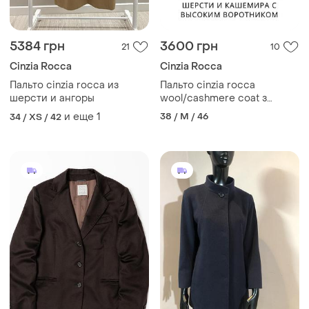
5384 грн
3600 грн
21
10
Cinzia Rocca
Cinzia Rocca
Пальто cinzia rocca из
Пальто cinzia rocca
шерсти и ангоры
wool/cashmere coat з
вовною/кашлеміром
и еще
1
38 / M / 46
34 / XS / 42
вовняне кашемірове
італійське