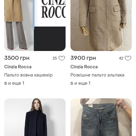
3500 грн
3900 грн
25
42
Cinzia Rocca
Cinzia Rocca
Пальто вовна кашемір
Розкішне пальто альпака
и еще
1
и еще
1
S
S