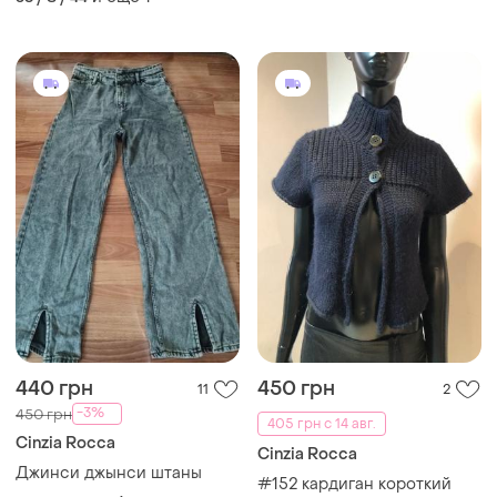
440 грн
450 грн
11
2
-3%
450 грн
405 грн с 14 авг.
Cinzia Rocca
Cinzia Rocca
Джинси джынси штаны
#152 кардиган короткий