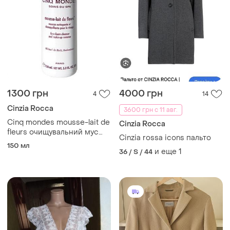
1300 грн
4000 грн
4
14
Cinzia Rocca
3600 грн с 11 авг.
Cinq mondes mousse-lait de
Cinzia Rocca
fleurs очищувальний мус
Cinzia rossa icons пальто
для обличчя 150 ml
150 мл
и еще
1
36 / S / 44