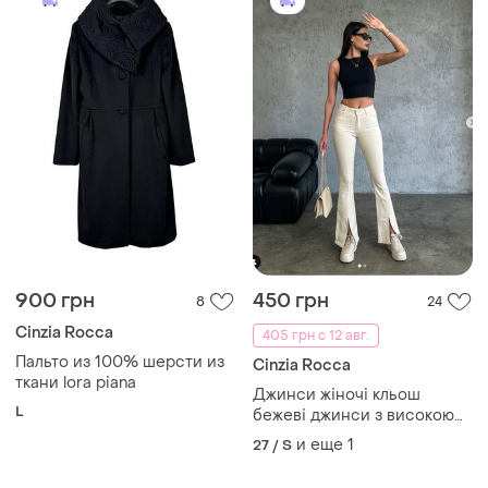
900 грн
450 грн
8
24
Cinzia Rocca
405 грн с 12 авг.
Пальто из 100% шерсти из
Cinzia Rocca
ткани lora piana
Джинси жіночі кльош
L
бежеві джинси з високою
посадкою та розрізами
и еще
1
27 / S