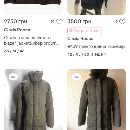
2750 грн
3500 грн
19
9
Cinzia Rocca
3150 грн с 11 авг.
Cinzia rocca cashmere
Cinzia Rocca
blazer jacket&nbsp;brown
#139 пальто вовна кашемір.
женский пиджак
38 / M / 46
и еще
1
42 / XL / 50