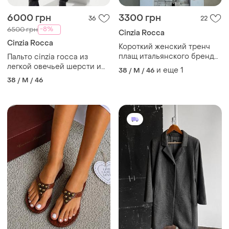
6000 грн
3300 грн
36
22
-8%
6500 грн
Cinzia Rocca
Cinzia Rocca
Короткий женский тренч
плащ итальянского бренда
Пальто cinzia rocca из
cinzia rocca
легкой овечьей шерсти и
и еще
1
38 / M / 46
альпаки с воротником
38 / M / 46
стойкой