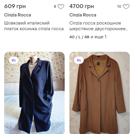
609 грн
4700 грн
8
10
Cinzia Rocca
Cinzia Rocca
Шовковий италиский
Cinzia rocca роскошное
платок косинка cinzia rocca
шерстяное двустороннее
пальто
и еще
1
40 / L / 48