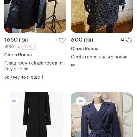
1650 грн
600 грн
1
14
-11%
1850 грн
Cinzia Rocca
Cinzia Rocca
Cinzia rocca пальто вовна
Плащ тренч cinzia rocca m l
M
italy original
и еще
1
38 / M / 46