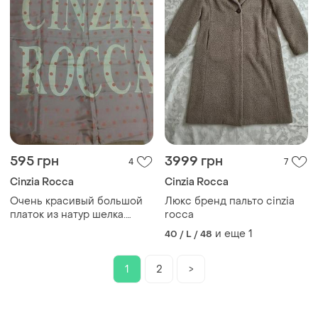
595 грн
3999 грн
4
7
Cinzia Rocca
Cinzia Rocca
Очень красивый большой
Люкс бренд пальто cinzia
платок из натур шелка.
rocca
cinzia rocca italy возможен
и еще
1
40 / L / 48
торг
1
2
>