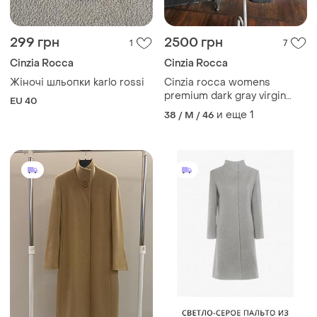
299 грн
2500 грн
1
7
Cinzia Rocca
Cinzia Rocca
Жіночі шльопки karlo rossi
Cinzia rocca womens
premium dark gray virgin
EU 40
wool pea coat jacket
и еще
1
38 / M / 46
женское, премиальное,
шерстяное пальто