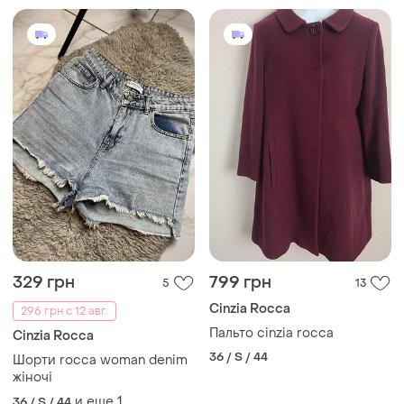
329 грн
799 грн
5
13
Cinzia Rocca
296 грн с 12 авг.
Пальто cinzia rocca
Cinzia Rocca
36 / S / 44
Шорти rocca woman denim
жіночі
и еще
1
36 / S / 44