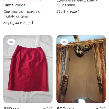
Ідеальні варені джинси
слім rocca
Cinzia Rocca
и еще
1
Свитшот,лонгслив no-
26 / S
na,italy, original
и еще
1
36 / S / 44
350 грн
800 грн