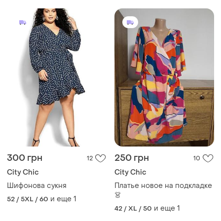
300 грн
250 грн
12
10
City Chic
City Chic
Шифонова сукня
Платье новое на подкладке
👗
и еще
1
52 / 5XL / 60
и еще
1
42 / XL / 50