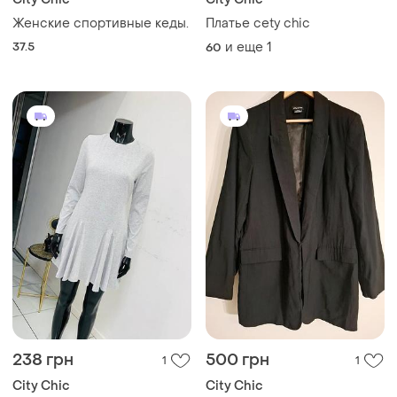
Женские спортивные кеды.
Платье сety chic
37.5
и еще
1
60
238 грн
500 грн
1
1
City Chic
City Chic