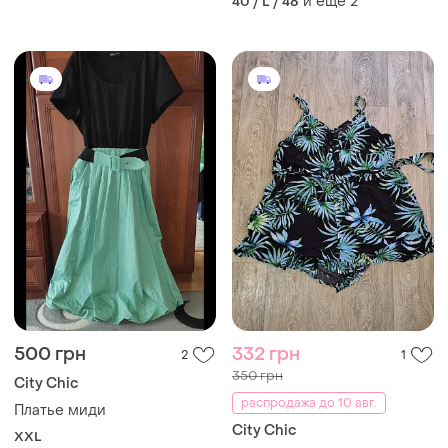
и еще
2
40 / L / 48
500 грн
332 грн
2
1
350 грн
City Chic
распродажа до 10 авг.
Платье миди
City Chic
XXL