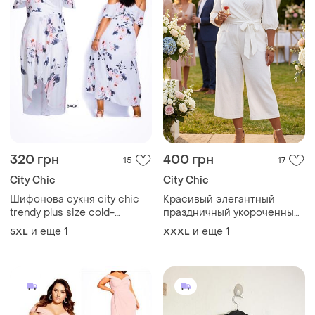
320 грн
400 грн
15
17
City Chic
City Chic
Шифонова сукня city chic
Красивый элегантный
trendy plus size cold-
праздничный укороченный
shoulder maxi dress, p. 24
брючный комбинезон с
и еще
1
и еще
1
5XL
XXXL
широкими штанинами