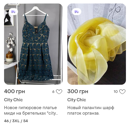
400 грн
300 грн
6
10
City Chic
City Chic
Новое гипюровое платье
Новый палантин шарф
миди на бретельках "city
платок органза.
chic" плюс сайз, большого
46 / 3XL / 54
размера, uk20.