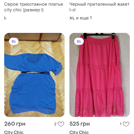
Серое трикотажное платье
Черный приталенный жакет
city chic (размер l)
l-xl
L
и еще
1
XL
260 грн
525 грн
2
1
City Chic
City Chic