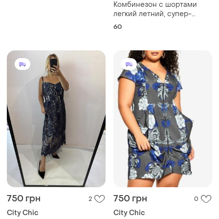
Комбинезон с шортами
легкий летний, супер-
батал, размер 60 (pr)
60
750 грн
750 грн
2
0
City Chic
City Chic