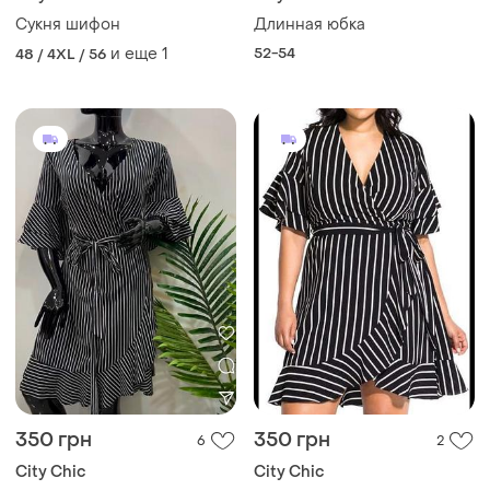
Сукня шифон
Длинная юбка
и еще
1
52-54
48 / 4XL / 56
350 грн
350 грн
6
2
City Chic
City Chic