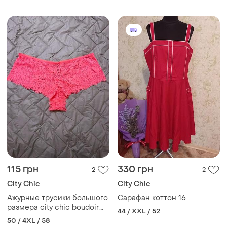
115 грн
330 грн
2
2
City Chic
City Chic
Ажурные трусики большого
Сарафан коттон 16
размера city chic boudoir
44 / XXL / 52
pink, p. 22
50 / 4XL / 58