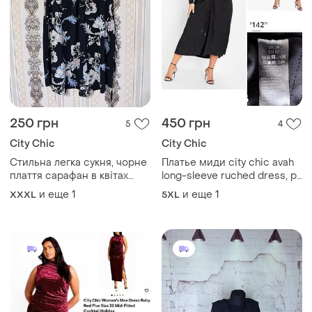
250 грн
450 грн
5
4
City Chic
City Chic
Стильна легка сукня, чорне
Платье миди city chic avah
плаття сарафан в квітах
long-sleeve ruched dress, p.
батал з пояском
24
и еще
1
и еще
1
XXXL
5XL