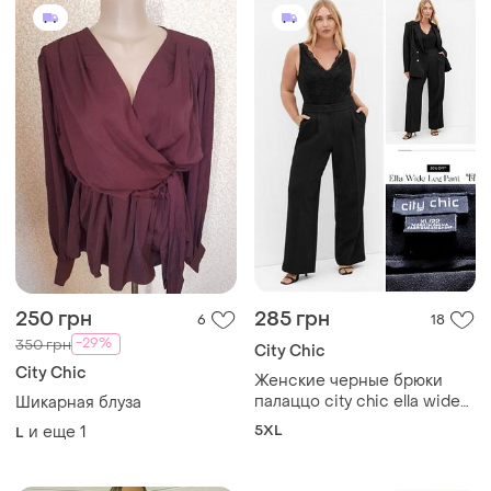
250 грн
285 грн
6
18
-29%
350 грн
City Chic
City Chic
Женские черные брюки
палаццо city chic ella wide
Шикарная блуза
leg pant, p. 22
5XL
и еще
1
L