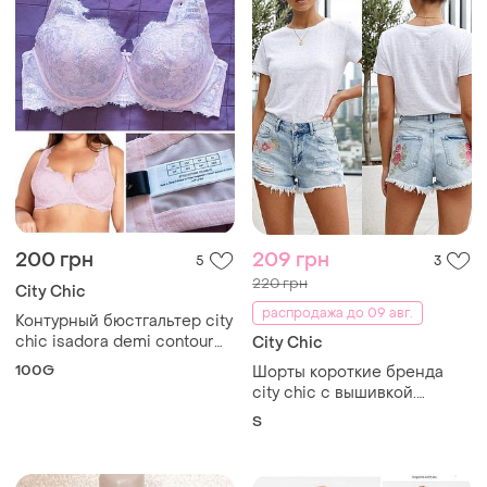
200 грн
209 грн
5
3
220 грн
City Chic
распродажа до 09 авг.
Контурный бюстгальтер city
chic isadora demi contour
City Chic
bra, p. 100 g
100G
Шорты короткие бренда
city chic с вышивкой.
замеры:пот-40 см, длина
S
изделия -30 см