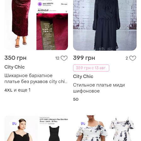
350 грн
399 грн
12
2
City Chic
359 грн с 13 авг.
Шикарное бархатное
City Chic
платье без рукавов city chic
Стильное платье миди
mae plus size sleeveless
и еще
1
4XL
шифоновое
crushed velvet dress, p. 22
50