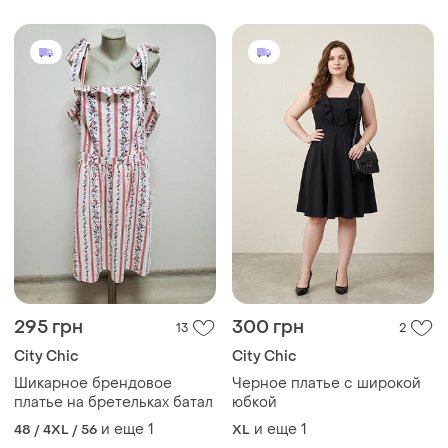
295 грн
300 грн
13
2
City Chic
City Chic
Шикарное брендовое
Черное платье с широкой
платье на бретельках батал
юбкой
и еще
1
и еще
1
48 / 4XL / 56
XL