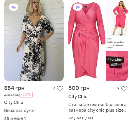
384 грн
500 грн
4
9
-20%
480 грн
City Chic
City Chic
Стильное платье большого
размера city chic plus size
Віскозна сукня
marissa dress, p. 24
52 / 5XL / 60
и еще
1
48