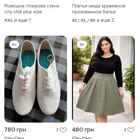
Розкішна гіпюрова сукня
Платье миди кружевное
city chik plus size
прозованное белья
и еще
1
и еще
2
XXL
42 / XL / 50
780 грн
480 грн
3
3
City Chic
City Chic