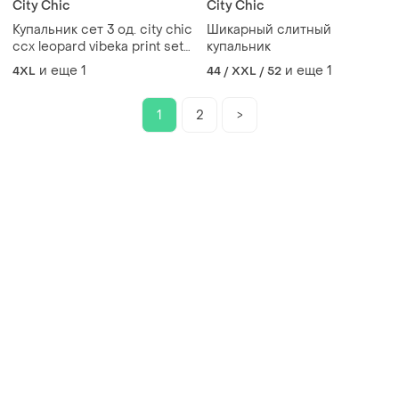
City Chic
City Chic
Купальник сет 3 од. city chic
Шикарный слитный
ccx leopard vibeka print set
купальник
3 piece, p. 22
и еще
1
и еще
1
4XL
44 / XXL / 52
1
2
>