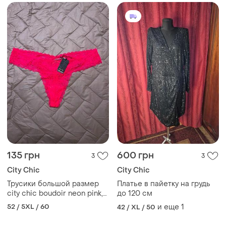
135 грн
600 грн
3
3
City Chic
City Chic
Трусики большой размер
Платье в пайетку на грудь
city chic boudoir neon pink,
до 120 см
p. 24
52 / 5XL / 60
и еще
1
42 / XL / 50