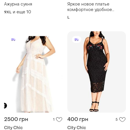
Ажурна сукня
Яркое новое платье
комфортное удобное
и еще
10
9XL
цветочное принт
L
2500 грн
400 грн
1
5
City Chic
City Chic