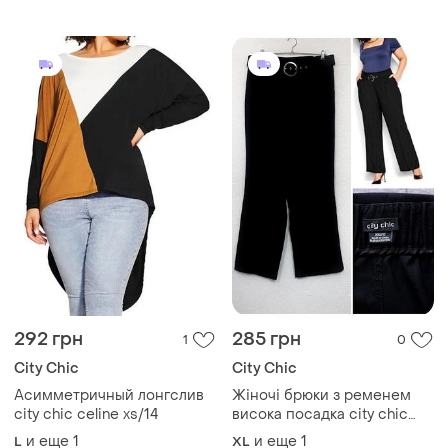
292 грн
285 грн
1
0
City Chic
City Chic
Асимметричный лонгслив
Жіночі брюки з ременем
city chic celine xs/14
висока посадка city chic
high rise wide leg suit
и еще
1
и еще
1
L
XL