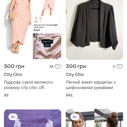
500 грн
300 грн
34
5
City Chic
City Chic
Пудрова сукня великого
Легкий жакет кардиган з
розміру city chic off
шифоновими рукавами
shoulders ripple love dress,
52
5XL
p. 24