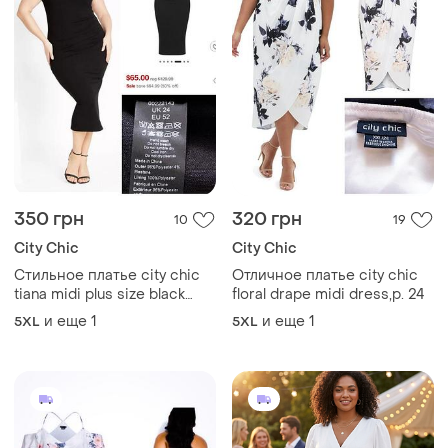
350 грн
320 грн
10
19
City Chic
City Chic
Стильное платье city chic
Отличное платье city chic
tiana midi plus size black
floral drape midi dress,p. 24
dress, p. 22/24
и еще
1
и еще
1
5XL
5XL