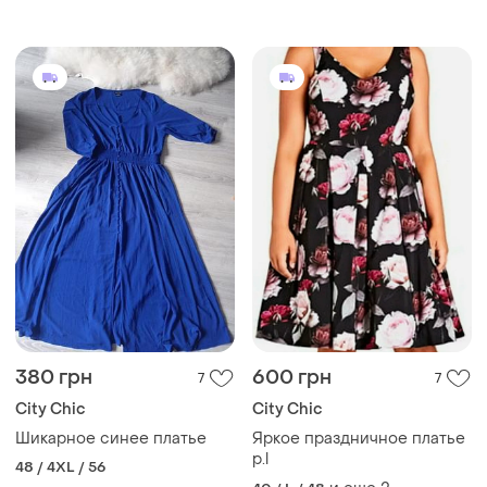
perfect pant, p. 14/16
380 грн
600 грн
7
7
City Chic
City Chic
Шикарное синее платье
Яркое праздничное платье
р.l
48 / 4XL / 56