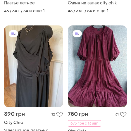
Платье летнее
Сукня на запах city chik
и еще
1
и еще
1
46 / 3XL / 54
46 / 3XL / 54
390 грн
750 грн
12
31
City Chic
675 грн с 13 авг.
Элегантное платье с