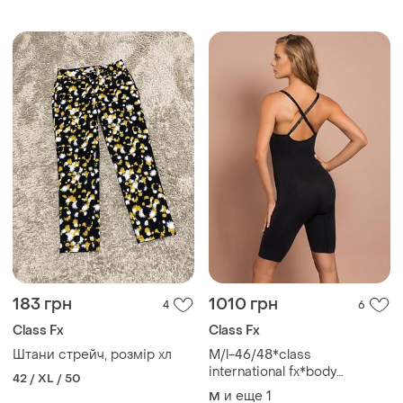
183 грн
1010 грн
4
6
Class Fx
Class Fx
Штани стрейч, розмір хл
М/l-46/48*class
international fx*body
42 / XL / 50
бесшовный комбидресс
и еще
1
M