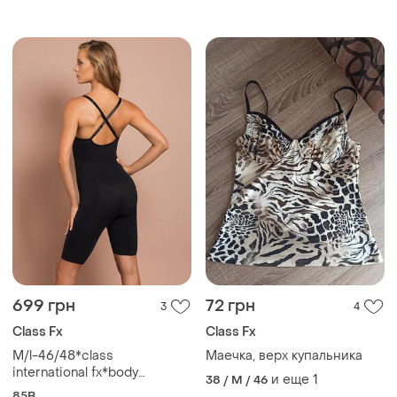
утяжка
699 грн
72 грн
3
4
Class Fx
Class Fx
М/l-46/48*class
Маечка, верх купальника
international fx*body
и еще
1
38 / M / 46
бесшовный комбидресс
85B