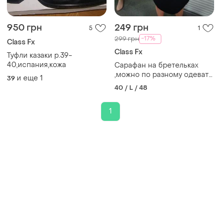
950 грн
249 грн
5
1
-17%
299 грн
Class Fx
Class Fx
Туфли казаки р.39-
40,испания,кожа
Сарафан на бретельках
,можно по разному одевать
и еще
1
39
бретельки
40 / L / 48
1