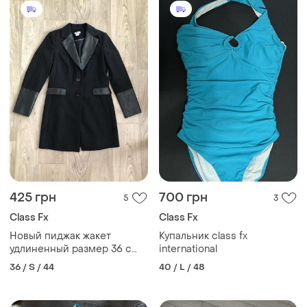
425 грн
700 грн
5
3
Class Fx
Class Fx
Новый пиджак жакет
Купальник class fx
удлиненный размер 36 с
international
пальто
36 / S / 44
40 / L / 48