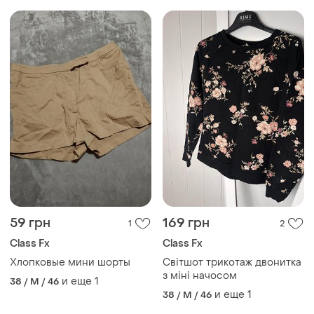
59 грн
169 грн
1
2
Class Fx
Class Fx
Хлопковые мини шорты
Світшот трикотаж двонитка
з міні начосом
и еще
1
38 / M / 46
и еще
1
38 / M / 46