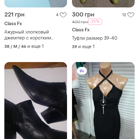
221 грн
300 грн
4
12
-25%
400 грн
Class Fx
Class Fx
Ажурный хлопковый
джемпер с коротким
Туфли размер 39-40
рукавом - красивого
и еще
1
38 / M / 46
и еще
1
39
синего цвета!