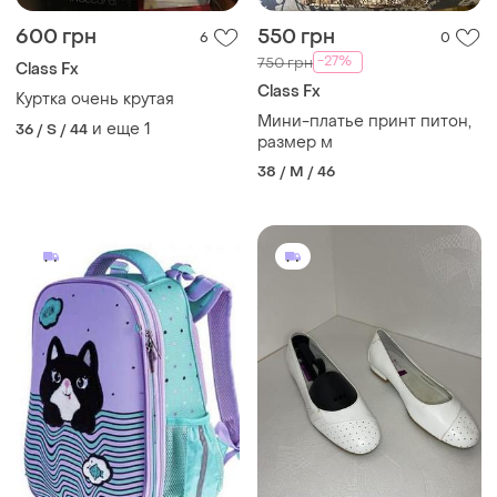
600 грн
550 грн
6
0
-27%
750 грн
Class Fx
Class Fx
Куртка очень крутая
Мини-платье принт питон,
и еще
1
36 / S / 44
размер м
38 / M / 46