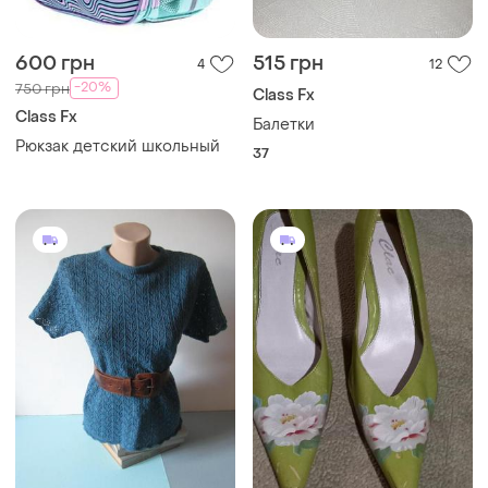
600 грн
515 грн
4
12
-20%
750 грн
Class Fx
Class Fx
Балетки
Рюкзак детский школьный
37