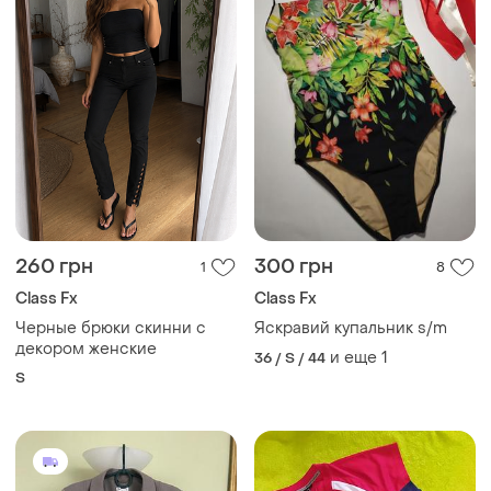
260 грн
300 грн
1
8
Class Fx
Class Fx
Черные брюки скинни с
Яскравий купальник s/m
декором женские
и еще
1
36 / S / 44
S