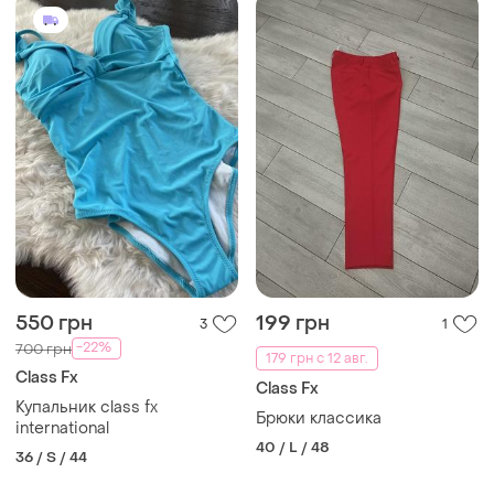
550 грн
199 грн
3
1
-22%
700 грн
179 грн с 12 авг.
Class Fx
Class Fx
Купальник class fx
Брюки классика
international
40 / L / 48
36 / S / 44