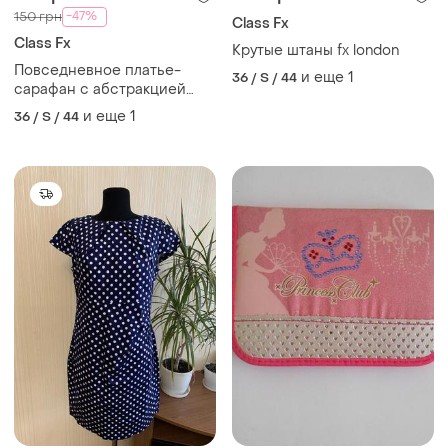
-47%
150 грн
Class Fx
Class Fx
Крутые штаны fx london
Повседневное платье-
и еще
1
36 / S / 44
сарафан с абстракцией
classë
и еще
1
36 / S / 44