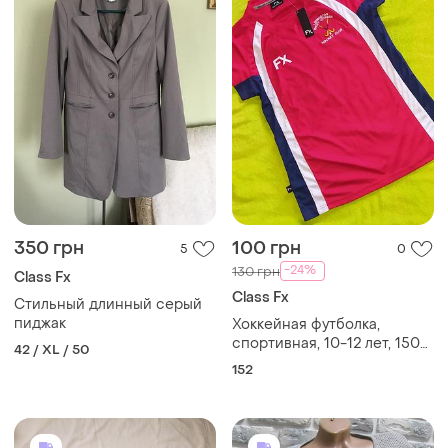
350 грн
100 грн
5
0
-24%
130 грн
Class Fx
Class Fx
Стильный длинный серый
пиджак
Хоккейная футболка,
спортивная, 10-12 лет, 150-
42 / XL / 50
155
152