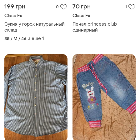
199 грн
70 грн
0
1
Class Fx
Class Fx
Сукня у горох натуральный
Пенал princess club
склад
одинарный
и еще
1
38 / M / 46