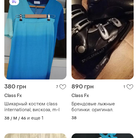
380 грн
890 грн
7
1
Class Fx
Class Fx
Шикарный костюм class
Брендовые лыжные
international, вискоза, m-l
ботинки. оригинал.
и еще
1
38
38 / M / 46