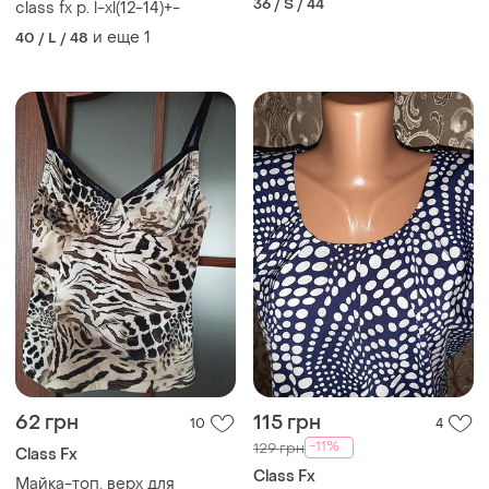
36 / S / 44
class fx р. l-xl(12-14)+-
и еще
1
40 / L / 48
62 грн
115 грн
10
4
-11%
129 грн
Class Fx
Class Fx
Майка-топ, верх для