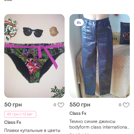
утяжка
50 грн
550 грн
0
0
Class Fx
45 грн с 12 авг.
Темно синие джинсы
Class Fx
bodyform class international
Плавки купальные в цветы
fx