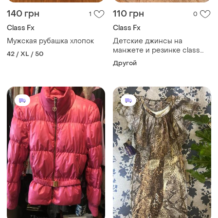
140 грн
110 грн
1
0
Class Fx
Class Fx
Мужская рубашка хлопок
Детские джинсы на
манжете и резинке class
42 / XL / 50
класс 6-18м
Другой