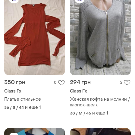
350 грн
294 грн
0
5
Class Fx
Class Fx
Платье стильное
Женская кофта на молнии /
хлопок-шелк
и еще
1
36 / S / 44
и еще
1
38 / M / 46