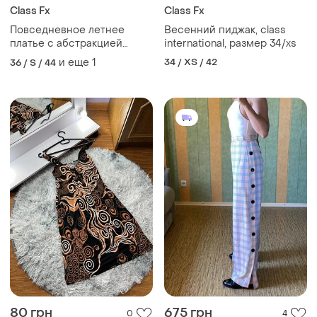
Class Fx
Class Fx
Повседневное летнее
Весенний пиджак, class
платье с абстракцией
international, размер 34/xs
classë
и еще
1
34 / XS / 42
36 / S / 44
80 грн
675 грн
0
4