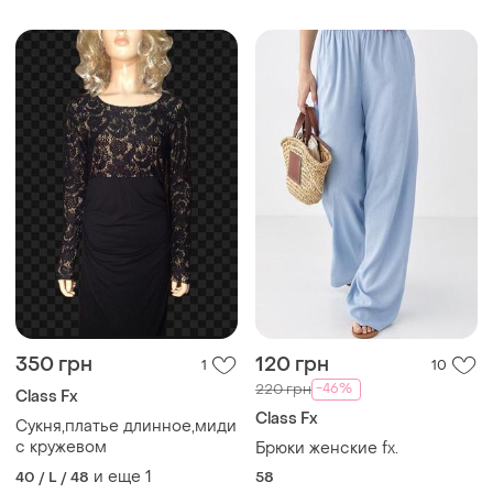
350 грн
120 грн
1
10
-46%
220 грн
Class Fx
Class Fx
Сукня,платье длинное,миди
с кружевом
Брюки женские fx.
и еще
1
40 / L / 48
58