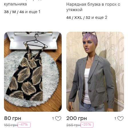
купальника
Нарядная блузка в горох с
утяжкой
и еще
1
38 / M / 46
и еще
2
44 / XXL / 52
80 грн
200 грн
1
1
-47%
-25%
150 грн
265 грн