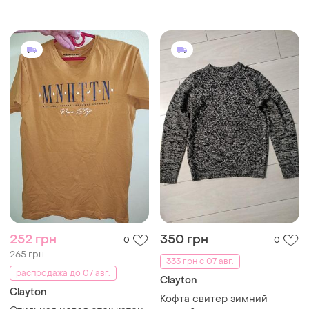
252 грн
350 грн
0
0
265 грн
333 грн с 07 авг.
распродажа до 07 авг.
Clayton
Clayton
Кофта свитер зимний