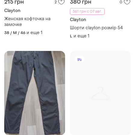
215 грн
380 грн
2
0
Clayton
361 грн с 07 авг.
Женская кофточка на
Clayton
замочке
Шорти clayton розмір 54
и еще
1
38 / M / 46
и еще
1
L