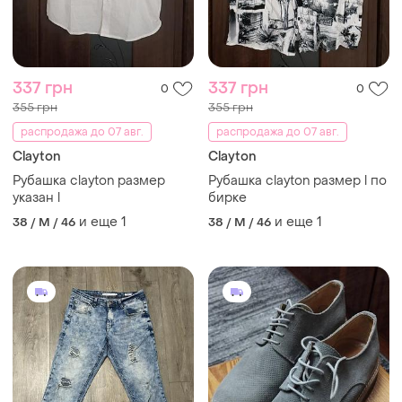
337 грн
337 грн
0
0
355 грн
355 грн
распродажа до 07 авг.
распродажа до 07 авг.
Clayton
Clayton
Рубашка clayton размер
Рубашка clayton размер l по
указан l
бирке
и еще
1
и еще
1
38 / M / 46
38 / M / 46