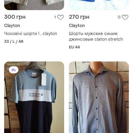
300 грн
270 грн
1
0
Clayton
Clayton
Чооовічі шорти l , clayton
Шорты мужские синие
джинсовые claton stretch
33 / L / 48
EU 44