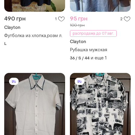
490 грн
95 грн
1
2
100 грн
Clayton
распродажа до 07 авг.
Футболка из хлопка,розм л.
Clayton
L
Рубашка мужская
и еще
1
36 / S / 44