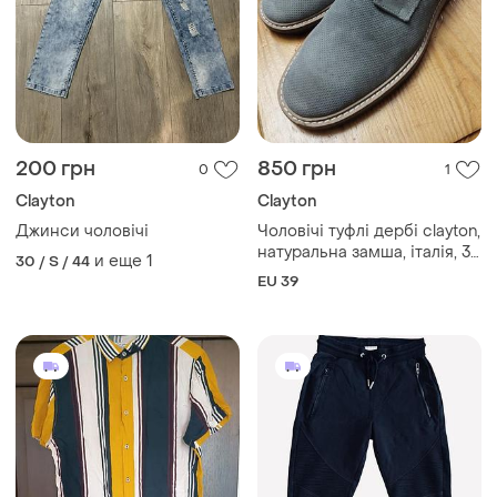
200 грн
850 грн
0
1
Clayton
Clayton
Джинси чоловічі
Чоловічі туфлі дербі clayton,
натуральна замша, італія, 39
и еще
1
30 / S / 44
р.
EU 39