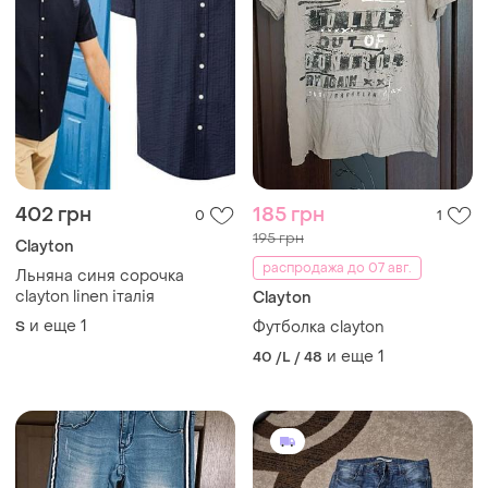
402 грн
185 грн
0
1
195 грн
Clayton
распродажа до 07 авг.
Льняна синя сорочка
clayton linen італія
Clayton
и еще
1
S
Футболка clayton
и еще
1
40 /L / 48