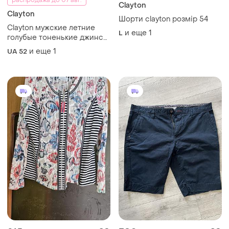
распродажа до 07 авг.
Clayton
Clayton
Шорти clayton розмір 54
Clayton мужские летние
и еще
1
L
голубые тоненькие джинсы
а-ля джоггеры стрейч-
и еще
1
UA 52
коттон 54р батал