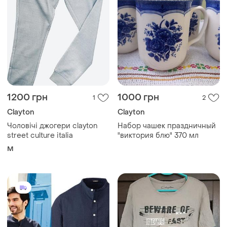
1200 грн
1000 грн
1
2
Clayton
Clayton
Чоловічі джогери clayton
Набор чашек праздничный
street culture italia
"виктория блю" 370 мл
M