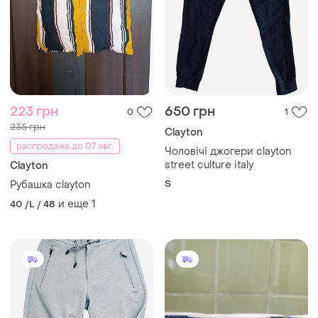
223 грн
650 грн
0
1
235 грн
Clayton
распродажа до 07 авг.
Чоловічі джогери clayton
street culture italy
Clayton
S
Рубашка clayton
и еще
1
40 /L / 48