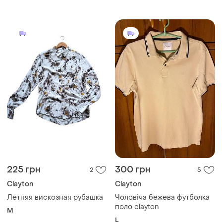
225 грн
300 грн
2
5
Clayton
Clayton
Летняя вискозная рубашка
Чоловіча бежева футболка
поло clayton
M
L