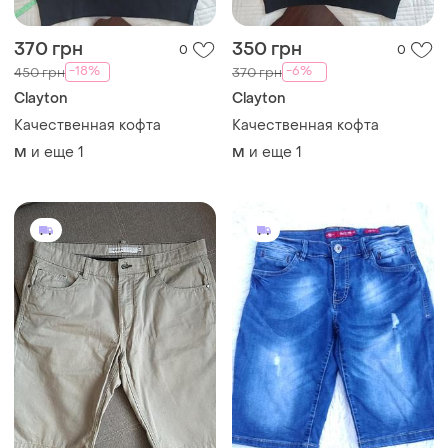
370 грн
350 грн
0
0
-18%
-6%
450 грн
370 грн
Clayton
Clayton
Качественная кофта
Качественная кофта
и еще
1
и еще
1
M
M