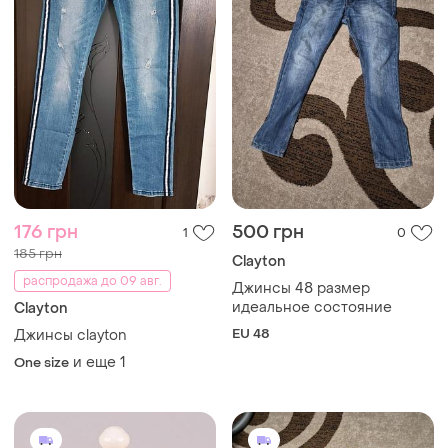
176 грн
500 грн
1
0
185 грн
Clayton
распродажа до 09 авг.
Джинсы 48 размер
идеальное состояние
Clayton
EU 48
Джинсы clayton
и еще
1
One size