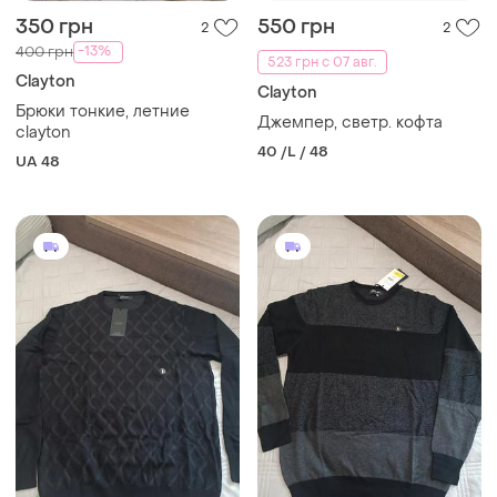
350 грн
550 грн
2
2
-13%
400 грн
523 грн с 07 авг.
Clayton
Clayton
Брюки тонкие, летние
Джемпер, светр. кофта
clayton
40 /L / 48
UA 48