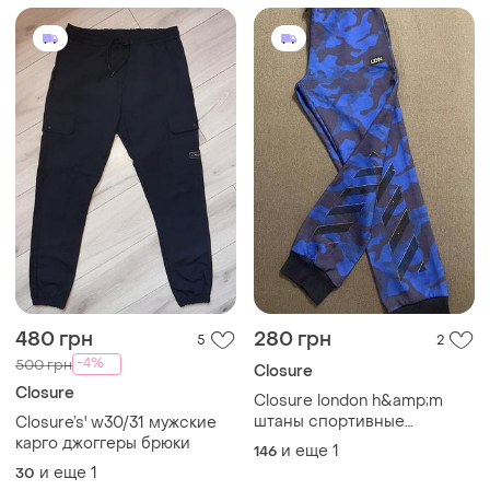
480 грн
280 грн
5
2
-4%
500 грн
Closure
Closure
Closure london h&amp;m
штаны спортивные
Closure’s' w30/31 мужские
утепленные
карго джоггеры брюки
и еще
1
146
и еще
1
30