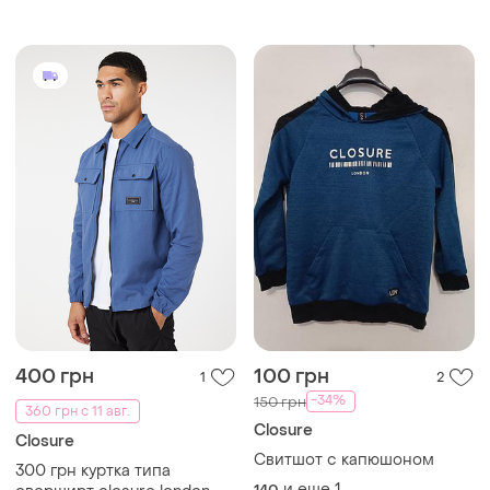
400 грн
100 грн
1
2
-34%
150 грн
360 грн с 11 авг.
Closure
Closure
Свитшот с капюшоном
300 грн куртка типа
и еще
1
140