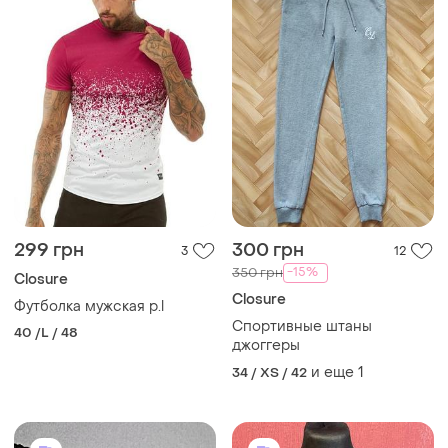
299 грн
300 грн
3
12
-15%
350 грн
Closure
Closure
Футболка мужская р.l
Спортивные штаны
40 /L / 48
джоггеры
и еще
1
34 / XS / 42