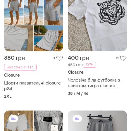
380 грн
400 грн
1
11
-12%
450 грн
342 грн с 11 авг.
Closure
Closure
Чоловіча біла футболка з
Шорти плавательні closure
принтом тигра closure
p2xl
london
38 / M / 46
2XL