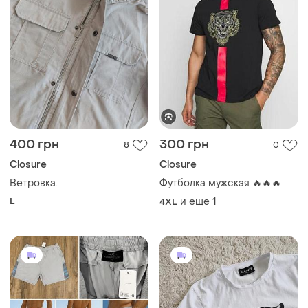
400 грн
300 грн
8
0
Closure
Closure
Ветровка.
Футболка мужская 🔥🔥🔥
L
и еще
1
4XL