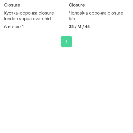
Closure
Closure
Куртка-сорочка closure
Чоловіча сорочка closure
london чорна overshirt
ldn
чоловіча
и еще
1
38 / M / 46
S
1