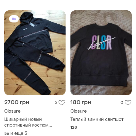
2700 грн
180 грн
5
0
Closure
Closure
Шикарный новый
Теплый зимний свитшот
спортивный костюм,
128
большой размер. англия.
и еще
3
56