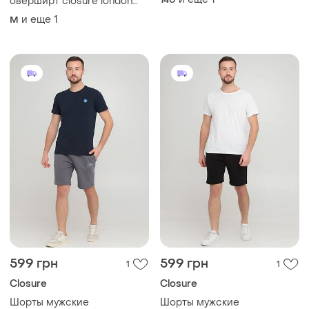
оверширт closure london
utility цвет "вымытый" синий
и еще
1
M
размер l/m
599 грн
599 грн
1
1
Closure
Closure
Шорты мужские
Шорты мужские