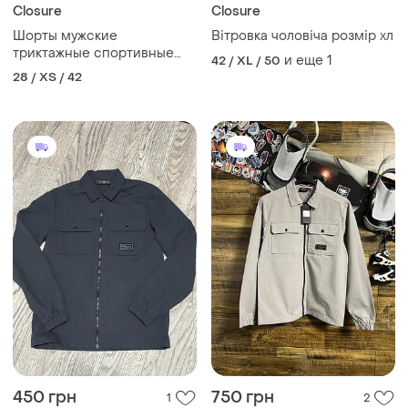
Closure
Closure
Шорты мужские
Вітровка чоловіча розмір хл
триктажные спортивные
и еще
1
42 / XL / 50
closure 177420
28 / XS / 42
450 грн
750 грн
1
2