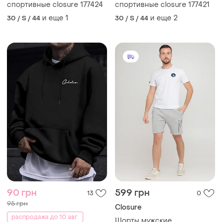
спортивные closure 177424
спортивные closure 177421
и еще
1
и еще
2
30 / S / 44
30 / S / 44
90 грн
599 грн
13
0
95 грн
Closure
распродажа до 10 авг.
Шорты мужские