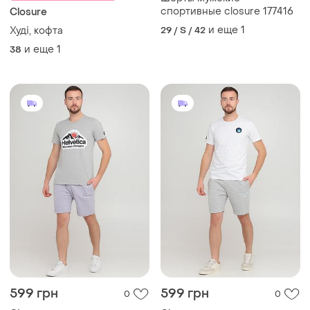
спортивные closure 177416
Closure
и еще
1
Худі, кофта
29 / S / 42
и еще
1
38
599 грн
599 грн
0
0