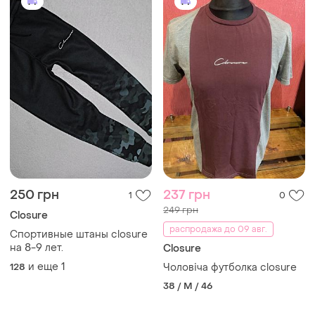
250 грн
237 грн
1
0
249 грн
Closure
распродажа до 09 авг.
Спортивные штаны closure
на 8-9 лет.
Closure
и еще
1
128
Чоловіча футболка closure
38 / M / 46