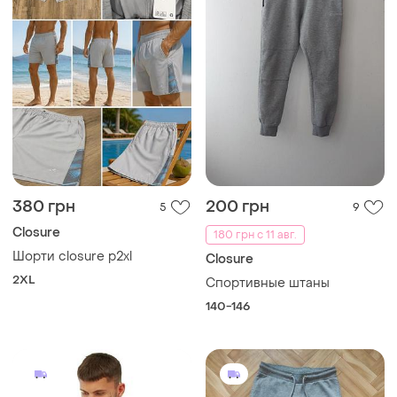
380 грн
200 грн
5
9
Closure
180 грн с 11 авг.
Шорти closure p2xl
Closure
2XL
Спортивные штаны
140-146