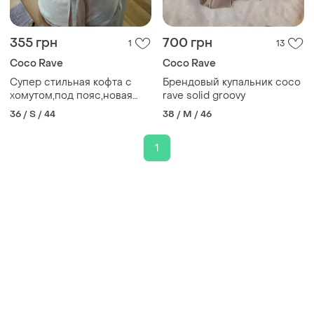
355 грн
700 грн
1
13
Coco Rave
Coco Rave
Супер стильная кофта с
Брендовый купальник coco
хомутом,под пояс,новая
rave solid groovy
крутая модель.
36 / S / 44
38 / M / 46
1