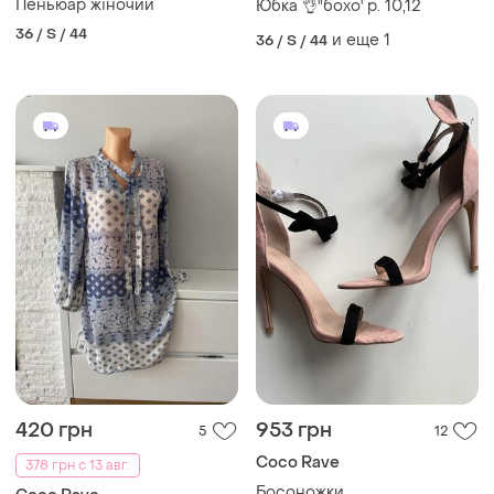
Пеньюар жіночий
Юбка 👌"бохо' р. 10,12
36 / S / 44
и еще
1
36 / S / 44
420 грн
953 грн
5
12
Coco Rave
378 грн с 13 авг.
Босоножки