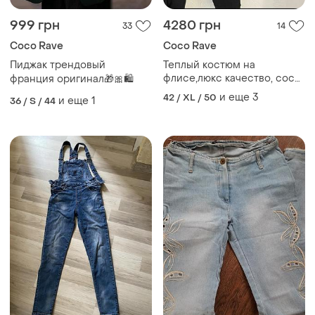
999 грн
4280 грн
33
14
Coco Rave
Coco Rave
Пиджак трендовый
Теплый костюм на
флисе,люкс качество, coco
франция оригинал🎁🎀🛍
bianca, размер
и еще
3
42 / XL / 50
и еще
1
36 / S / 44