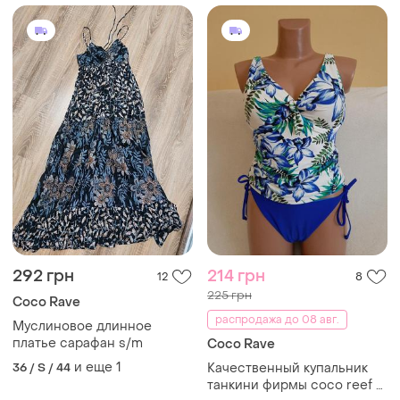
292 грн
214 грн
12
8
225 грн
Coco Rave
распродажа до 08 авг.
Муслиновое длинное
платье сарафан s/m
Coco Rave
и еще
1
36 / S / 44
Качественный купальник
танкини фирмы coco reef p.