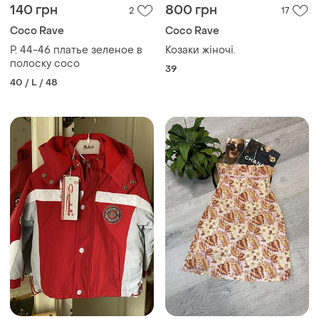
140 грн
800 грн
2
17
Coco Rave
Coco Rave
Р. 44-46 платье зеленое в
Козаки жіночі.
полоску coco
39
40 / L / 48