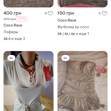
400 грн
150 грн
4
5
-20%
499 грн
Coco Rave
Coco Rave
Футболка by coco
Лоферы
и еще
1
38 / M / 46
и еще
2
38.5