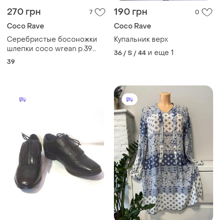
270 грн
190 грн
7
0
Coco Rave
Coco Rave
Серебристые босоножки
Купальник верх
шлепки coco wrean р.39
и еще
1
36 / S / 44
стелька 25
39