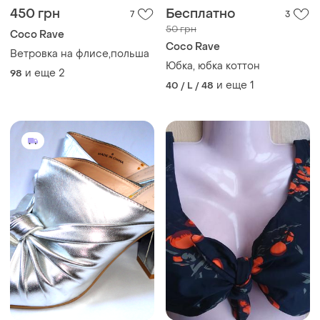
450 грн
Бесплатно
7
3
50 грн
Coco Rave
Coco Rave
Ветровка на флисе,польша
Юбка, юбка коттон
и еще
2
98
и еще
1
40 / L / 48