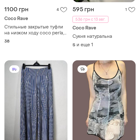
1100 грн
595 грн
4
1
Coco Rave
536 грн с 13 авг.
Стильные закрытые туфли
Coco Rave
на низком ходу coco perla,
Сукня натуральна
р.38 код t0871
38
и еще
1
S