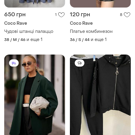
650 грн
120 грн
1
8
Coco Rave
Coco Rave
Чудові штанці палаццо
Платье комбинезон
и еще
1
и еще
1
38 / M / 46
36 / S / 44