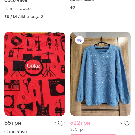
Coco Rave
40
Плаття coco
и еще
2
38 / M / 46
55 грн
522 грн
4
2
550 грн
Coco Rave