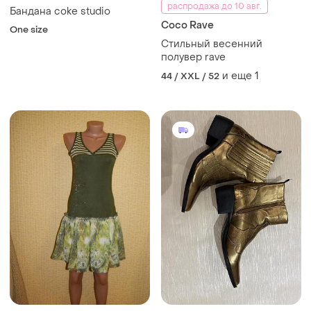
распродажа до 10 авг.
Бандана coke studio
Coco Rave
One size
Стильный весенний
полувер rave
и еще
1
44 / XXL / 52