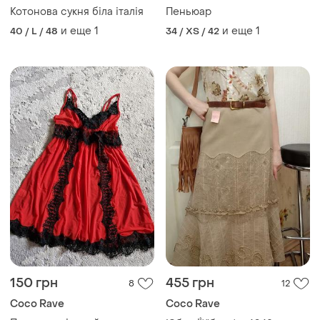
Котонова сукня біла італія
Пеньюар
и еще
1
и еще
1
40 / L / 48
34 / XS / 42
150 грн
455 грн
8
12
Coco Rave
Coco Rave