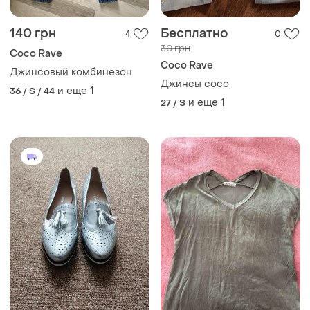
140 грн
Бесплатно
4
0
30 грн
Coco Rave
Coco Rave
Джинсовый комбинезон
Джинсы coco
и еще
1
36 / S / 44
и еще
1
27 / S