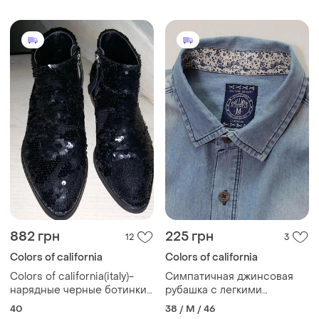
882 грн
225 грн
12
3
Colors of california
Colors of california
Colors of california(italy)-
Симпатичная джинсовая
нарядные черные ботинки
рубашка с легкими
с пайетками р.40 (26,3 см)
ненавязчивыми
40
38 / M / 46
освещениями от кaliope