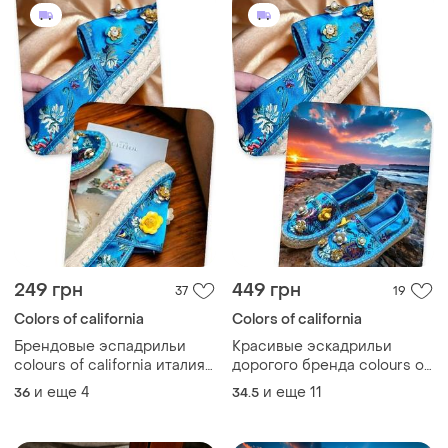
249 грн
449 грн
37
19
Colors of california
Colors of california
Брендовые эспадрильи
Красивые эскадрильи
colours of california италия
дорогого бренда colours of
вышивка цветы
california италия вышивка
и еще
4
и еще
11
36
34.5
цветы