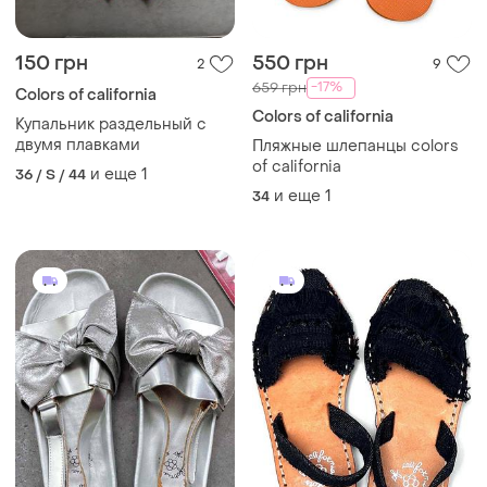
150 грн
550 грн
2
9
-17%
659 грн
Colors of california
Colors of california
Купальник раздельный с
двумя плавками
Пляжные шлепанцы colors
of california
и еще
1
36 / S / 44
и еще
1
34