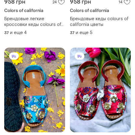
958 грн
958 грн
24
14
Colors of california
Colors of california
Брендовые легкие
Брендовые кеды colours of
кроссовки кеды colours of
california цветы
california цветы
и еще
4
и еще
5
37
37