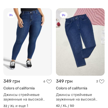
349 грн
349 грн
6
3
Colors of california
Colors of california
Джинсы стрейчевые
Джинсы стрейчевые
зауженные на высокой
зауженные на высокой
талии go colors! jeggins 👖
талии go colors! jeggins 👖
и еще
1
42 / XL / 50
32 / XL