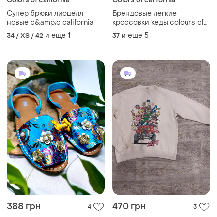
Colors of california
Colors of california
Супер брюки лиоцелл
Брендовые легкие
новые c&amp;c california
кроссовки кеды colours of
california цветы
и еще
1
и еще
5
34 / XS / 42
37
388 грн
470 грн
4
3