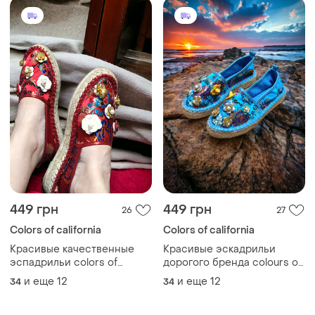
449 грн
449 грн
26
27
Colors of california
Colors of california
Красивые качественные
Красивые эскадрильи
эспадрильи colors of
дорогого бренда colours of
california вышивка цветы
california италия вышивка
и еще
12
и еще
12
34
34
цветы