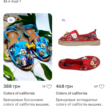
и еще
1
36
388 грн
468 грн
74
69
Colors of california
Colors of california
Брендовые босоножки
Брендовые эспадрильи
colors of california вышивка
colors of california вышивка