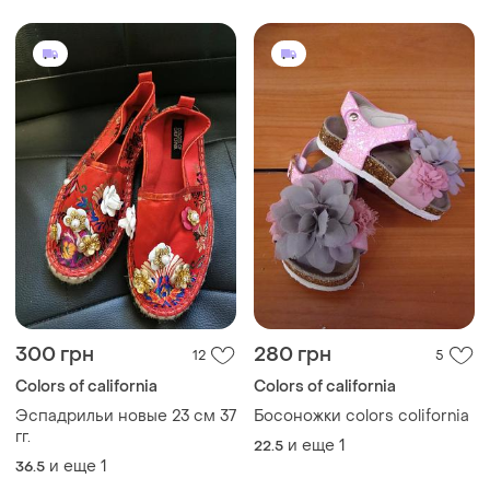
300 грн
280 грн
12
5
Colors of california
Colors of california
Эспадрильи новые 23 см 37
Босоножки colors colifornia
гг.
и еще
1
22.5
и еще
1
36.5