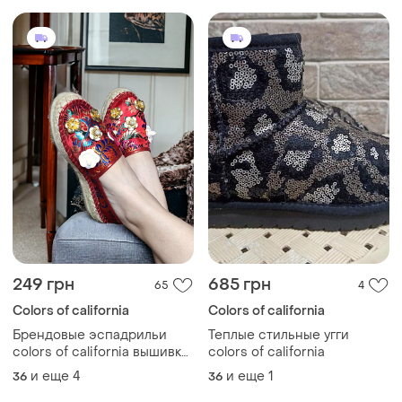
249 грн
685 грн
65
4
Colors of california
Colors of california
Брендовые эспадрильи
Теплые стильные угги
colors of california вышивка
colors of california
цветы
и еще
4
и еще
1
36
36