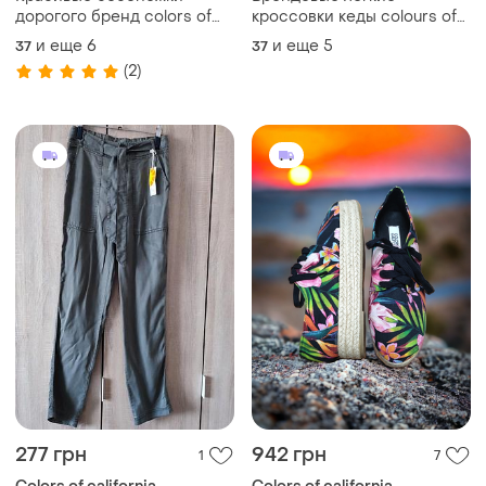
дорогого бренд colors of
кроссовки кеды colours of
california вышивка цветы
california цветы
и еще
6
и еще
5
37
37
(2)
277 грн
942 грн
1
7