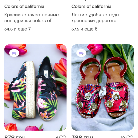
Colors of california
Colors of california
Красивые качественные
Легкие удобные кеды
эспадрильи colors of
кроссовки дорогого
california вышивка цветы
бренда colours of california
и еще
7
и еще
5
34.5
37.5
цветы
879 грн
388 грн