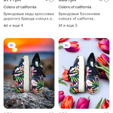
4
10
Colors of california
Colors of california
Брендовые кеды кроссовки
Брендовые босоножки
дорогого бренда colours of
colours of california
california цветы
вышивка цветы
и еще
4
и еще
5
40
37