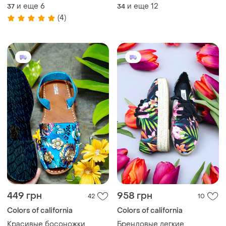
цветы
цветы
и еще
6
и еще
12
37
34
(4)
449 грн
958 грн
42
10
Colors of california
Colors of california
Красивые босоножки
Брендовые легкие