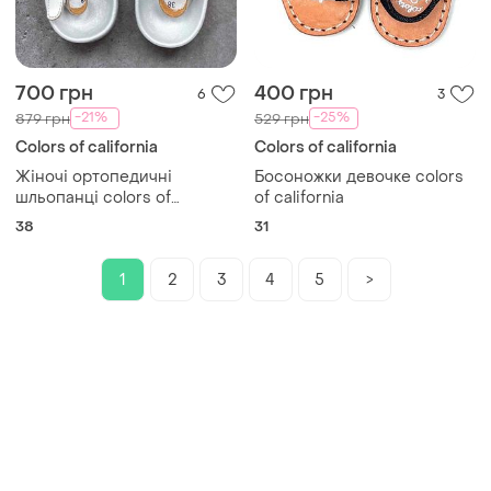
700 грн
400 грн
6
3
-21%
-25%
879 грн
529 грн
Colors of california
Colors of california
Жіночі ортопедичні
Босоножки девочке colors
шльопанці colors of
of california
california
38
31
1
2
3
4
5
>