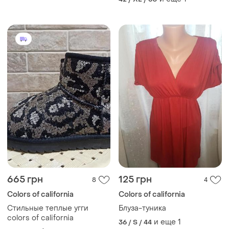
the world
665 грн
125 грн
8
4
Colors of california
Colors of california
Стильные теплые угги
Блуза-туника
colors of california
и еще
1
36 / S / 44