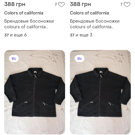
388 грн
388 грн
7
7
Colors of california
Colors of california
Брендовые босоножки
Брендовые босоножки
colours of california
colours of california
вышивка цветы
вышивка цветы
и еще
6
и еще
3
37
37