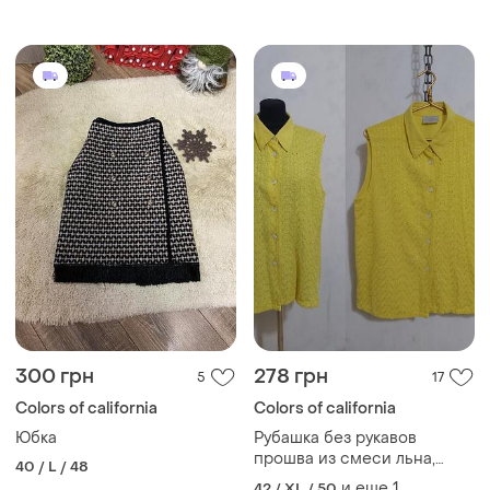
размер xl 💥
размер xl 💥
300 грн
278 грн
5
17
Colors of california
Colors of california
Юбка
Рубашка без рукавов
прошва из смеси льна,
40 / L / 48
вискозы, хлопка colors of
и еще
1
42 / XL / 50