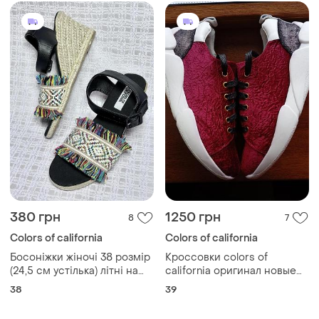
380 грн
1250 грн
8
7
Colors of california
Colors of california
Босоніжки жіночі 38 розмір
Кроссовки colors of
(24,5 см устілька) літні на
california оригинал новые
танкетці colors of california
р.39
38
39