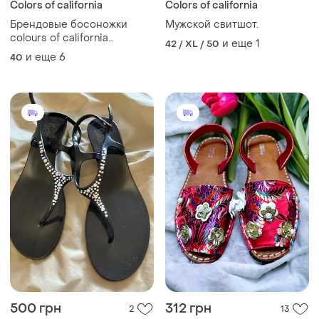
Colors of california
Colors of california
Брендовые босоножки
Мужской свитшот.
colours of california
и еще
1
42 / XL / 50
вышивка цветы
и еще
6
40
500 грн
312 грн
2
13