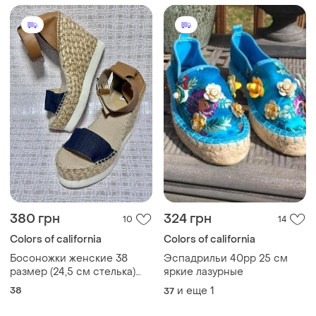
380 грн
324 грн
10
14
Colors of california
Colors of california
Босоножки женские 38
Эспадрильи 40рр 25 см
размер (24,5 см стелька)
яркие лазурные
летние на танкетке и
38
и еще
1
37
платформе colors of
california