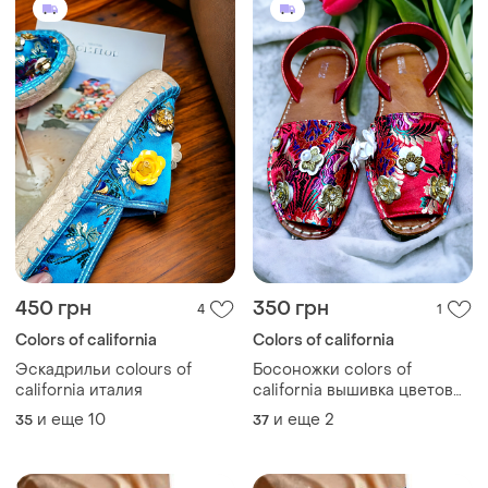
450 грн
350 грн
4
1
Colors of california
Colors of california
Эскадрильи colours of
Босоножки colors of
california италия
california вышивка цветов
кожа
и еще
10
и еще
2
35
37