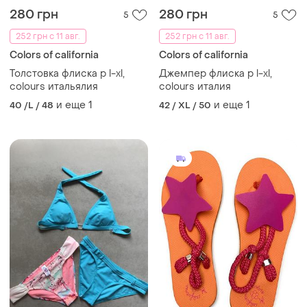
280 грн
280 грн
5
5
252 грн с 11 авг.
252 грн с 11 авг.
Colors of california
Colors of california
Толстовка флиска р l-xl,
Джемпер флиска р l-xl,
colours итальялия
colours италия
и еще
1
и еще
1
40 /L / 48
42 / XL / 50