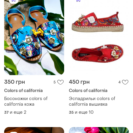
350 грн
450 грн
5
4
Colors of california
Colors of california
Босоножки colors of
Эспадрильи colors of
california кожа
california вышивка
и еще
2
и еще
10
37
35