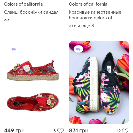
Colors of california
Colors of california
Сланці босоніжки сандалі
Красивые качественные
босоножки colors of
39
california вышивка цветы
и еще
3
37.5
449 грн
831 грн
8
12