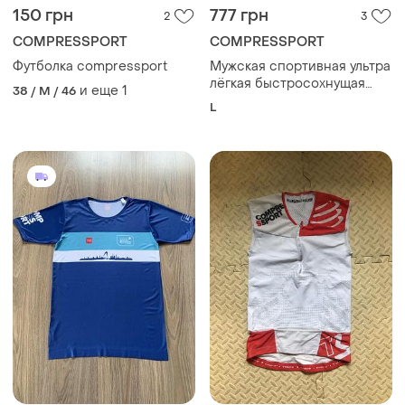
150 грн
777 грн
2
3
COMPRESSPORT
COMPRESSPORT
Футболка compressport
Мужская спортивная ультра
лёгкая быстросохнущая
и еще
1
38 / M / 46
футболка compressport
L