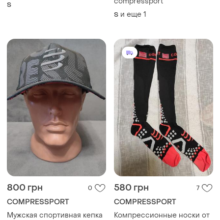
compressport
S
и еще
1
S
800 грн
580 грн
0
7
COMPRESSPORT
COMPRESSPORT
Мужская спортивная кепка
Компрессионные носки от