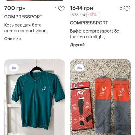
700 грн
1644 грн
1
0
-13%
1873 грн
COMPRESSPORT
COMPRESSPORT
Козырек для бега
compressport visor
Бафф compressport 3d
ultralight.
thermo ultralight,
One size
бесшовный, headtube,
Другой
poseidon