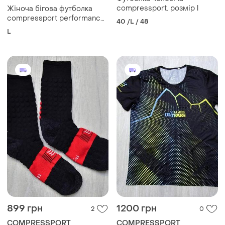
compressport. розмір l
Жіноча бігова футболка
compressport performance
40 /L / 48
ss tshirt w, sugar storm
L
899 грн
1200 грн
2
0
COMPRESSPORT
COMPRESSPORT