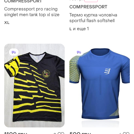
COMPRESSPORT
COMPRESSPORT
Compressport pro racing
singlet men tank top xl size
Термо куртка чоловіча
sportful flash softshell
XL
и еще
1
L