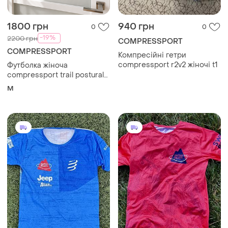
1800 грн
940 грн
0
0
-19%
2200 грн
COMPRESSPORT
COMPRESSPORT
Компресійні гетри
compressport r2v2 жіночі t1
Футболка жіноча
compressport trail postural
ss top w, storm/sugar
M