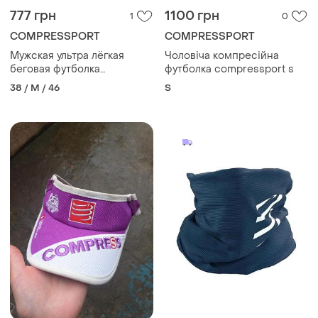
777 грн
1100 грн
1
0
COMPRESSPORT
COMPRESSPORT
Мужская ультра лёгкая
Чоловіча компресійна
беговая футболка
футболка compressport s
compressport
38 / M / 46
S