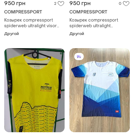
950 грн
950 грн
2
0
COMPRESSPORT
COMPRESSPORT
Козырек compressport
Козырек compressport
spiderweb ultralight visor
spiderweb ultralight
white/blue
white/red
Другой
Другой