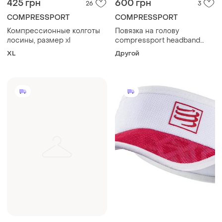
425 грн
600 грн
26
3
COMPRESSPORT
COMPRESSPORT
Компрессионные колготы
Повязка на голову
лосины, размер xl
compressport headband
on/off red
XL
Другой