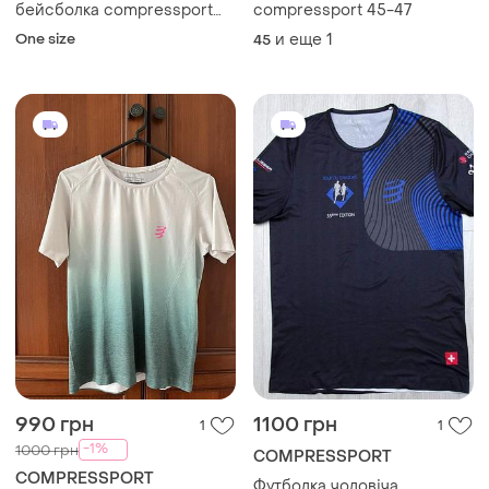
бейсболка compressport
compressport 45-47
one size
One size
и еще
1
45
990 грн
1100 грн
1
1
-1%
1000 грн
COMPRESSPORT
COMPRESSPORT
Футболка чоловіча