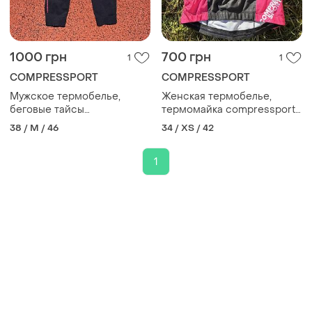
1000 грн
700 грн
1
1
COMPRESSPORT
COMPRESSPORT
Мужское термобелье,
Женская термобелье,
беговые тайсы
термомайка compressport
compressport trail running
trail
38 / M / 46
34 / XS / 42
performance
1