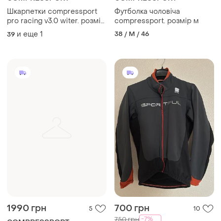
Шкарпетки compressport
Футболка чоловіча
pro racing v3.0 witer. розмір
compressport. розмір м
39-41
и еще
1
38 / M / 46
39
1990 грн
700 грн
5
10
-7%
750 грн