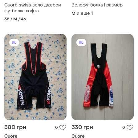
Cuore swiss вело джерси
Велофутболка l размер
футболка кофта
и еще
1
M
38 / M / 46
380 грн
330 грн
0
0
Cuore
Cuore