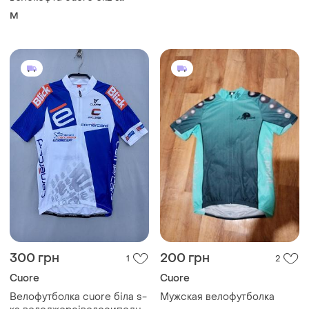
довгим рукавом, розмір m
M
300 грн
200 грн
1
2
Cuore
Cuore
Велофутболка cuore біла s-
Мужская велофутболка