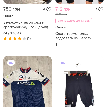
750 грн
712 грн
4
2
750 грн
Cuore
распродажа до 10 авг.
Велокомбинезон cuore
sportwear (xs/швейцария)
Cuore
34 / XS / 42
Cuore термо гольф
водолазка из шерсти
(1)
мериноса
S