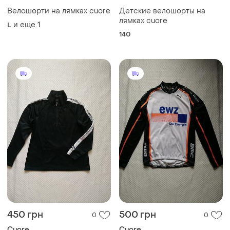
Велошорти на лямках cuore
Детские велошорты на
лямках cuore
и еще
1
L
140
450 грн
500 грн
0
0
Cuore
Cuore