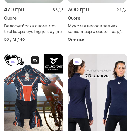
470 грн
300 грн
8
2
Cuore
Cuore
Велофутболка cuore ktm
Мужская велосипедная
tirol kappa cycling jersey (m)
кепка maap x castelli cap/
велокепка/для езды на
38 / M / 46
One size
велосипеде/