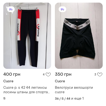
400 грн
350 грн
4
3
Cuore
Cuore
Cuore р. s 42 44 леггинсы
Велотруси велошорти
лосины штаны для спорта
cuore
вело велоштаны
S
и еще
1
36 / S / 44
микрофлис