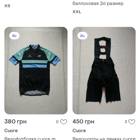
баллоновая 2xl размер
XS
XXL
380 грн
450 грн
0
3
Cuore
Cuore
Велофутболка cuore m
Велошорты на лямках cuore