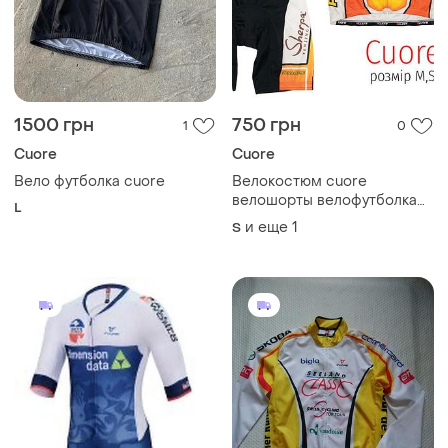
1500 грн
750 грн
1
0
Cuore
Cuore
Вело футболка cuore
Велокостюм cuore
велошорты велофутболка
L
велосипедный костюм
и еще
1
S
комбинезон для
велоспорта с памперсом
велотрико джерси
велоджерси