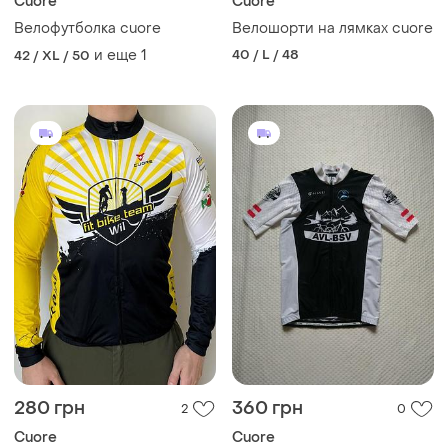
Cuore
Cuore
Велофутболка cuore
Велошорти на лямках cuore
и еще
1
40 / L / 48
42 / XL / 50
280 грн
360 грн
2
0
Cuore
Cuore