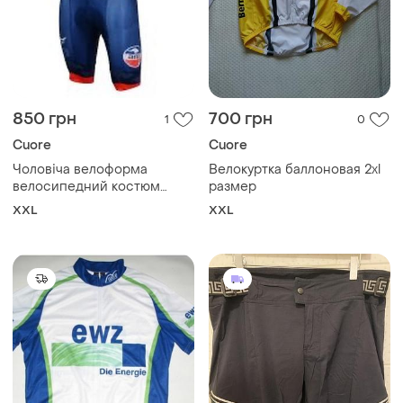
850 грн
700 грн
1
0
Cuore
Cuore
Чоловіча велоформа
Велокуртка баллоновая 2xl
велосипедний костюм
размер
комплект велоджерсі та
XXL
XXL
шорти cuore розмір xxl