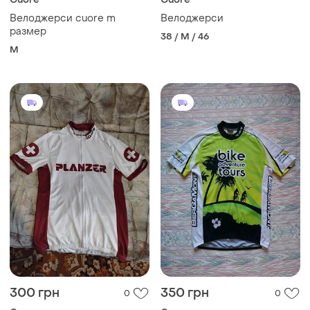
Велоджерси cuore m
Велоджерси
размер
38 / M / 46
M
300 грн
350 грн
0
0