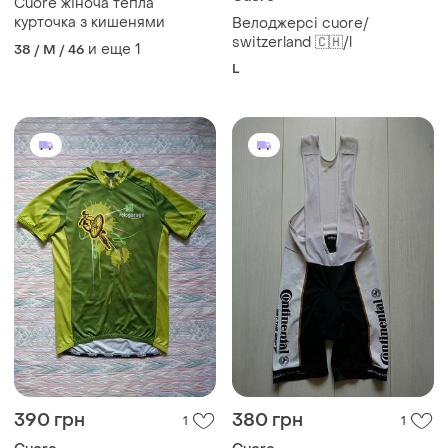
Cuore жіноча тепла
курточка з кишенями
Велоджерсi cuore/
switzerland 🇨🇭/l
и еще
1
38 / M / 46
L
390 грн
380 грн
1
1