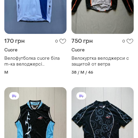
170 грн
750 грн
0
0
Cuore
Cuore
Велофутболка cuore біла
Велокуртка велоджерси с
m-ка велоджерсі
защитой от ветра
велосипедна майка
M
38 / M / 46