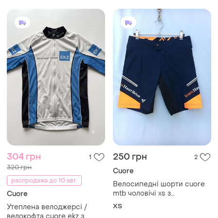
304 грн
250 грн
1
2
320 грн
Cuore
распродажа до 10 авг.
Велосипедні шорти cuore
mtb чоловічі xs з
Cuore
карманами велошорти
XS
Утеплена велоджерсі /
велокофта cuore ekz з