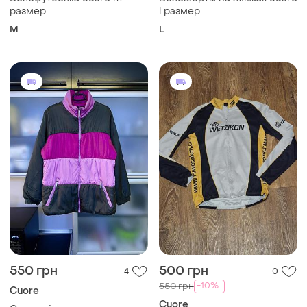
размер
l размер
M
L
550 грн
500 грн
4
0
-10%
550 грн
Cuore
Cuore