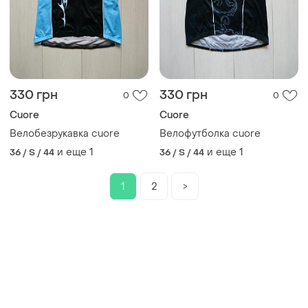
330 грн
330 грн
0
0
Cuore
Cuore
Велобезрукавка cuore
Велофутболка cuore
и еще
1
и еще
1
36 / S / 44
36 / S / 44
1
2
>