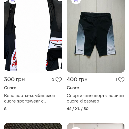
300 грн
400 грн
0
1
Cuore
Cuore
Велошорты-комбинезон
Спортивные шорты лосины
cuore sportswear с
cuore xl размер
лямками и велопамперсом
S
42 / XL / 50