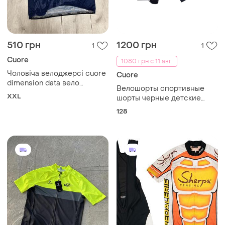
510 грн
1200 грн
1
1
Cuore
1080 грн с 11 авг.
Чоловіча велоджерсі cuore
Cuore
dimension data вело
Велошорты спортивные
футболка розмір 2xl
XXL
шорты черные детские
cuore вело велосипедные в
128
поход горы туристические
швейцария
профессиональные
шортики для мальчика
девочки