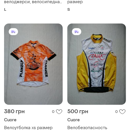
велоджерси, велосипедная
размер
футболка, велоформа, вело
L
S
переоде cuore размер l
380 грн
500 грн
0
0
Cuore
Cuore
Велоутболка xs размер
Велобезопасность