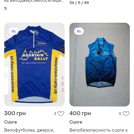
ка велоджерсівелосипедна
36 / S / 44
майка
S
300 грн
400 грн
2
0
Cuore
Cuore
Велофутболка, джерси,
Велобезопасность cuore s