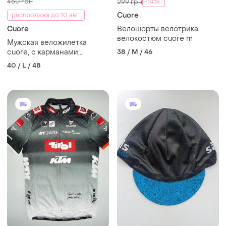
450 грн
-14%
299 грн
Cuore
распродажа до 10 авг.
Cuore
Велошорты велотрика
велокостюм cuore m
Мужская веложилетка
cuore, с карманами,
38 / M / 46
состояние на фото.
40 / L / 48
размер-l