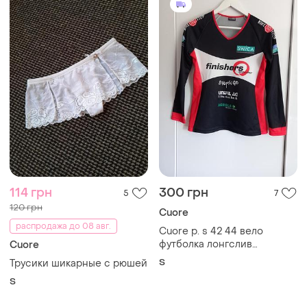
114 грн
300 грн
5
7
120 грн
Cuore
распродажа до 08 авг.
Cuore р. s 42 44 вело
футболка лонгслив
Cuore
велосипедка джерси
S
Трусики шикарные с рюшей
спортивная с длинным
S
рукавом франция