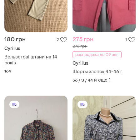
180 грн
275 грн
2
1
276 грн
Cyrillus
распродажа до 09 авг.
Вельветові штани на 14
років
Cyrillus
164
Шорты хлопок 44-46 г.
и еще
1
36 / S / 44