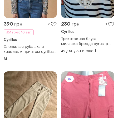
390 грн
230 грн
2
1
Cyrillus
351 грн с 10 авг.
Трикотажная блуза -
Cyrillus
милашка бренда cyrus, р.
Хлопковая рубашка с
50-52
и еще
1
42 / XL / 50
красивым принтом cyrillus
paris бохо этно
M