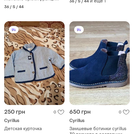
и еще
1
36 / S / 44
36 / S / 44
250 грн
650 грн
0
0
Cyrillus
Cyrillus
Детская курточка
Замшевые ботинки cyrillus