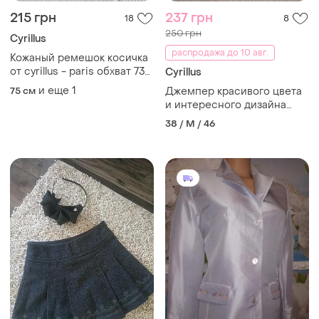
215 грн
237 грн
18
8
250 грн
Cyrillus
распродажа до 10 авг.
Кожаный ремешок косичка
от cyrillus - paris обхват 73-
Cyrillus
79см
и еще
1
75 см
Джемпер красивого цвета
и интересного дизайна
cyrillus m
38 / M / 46