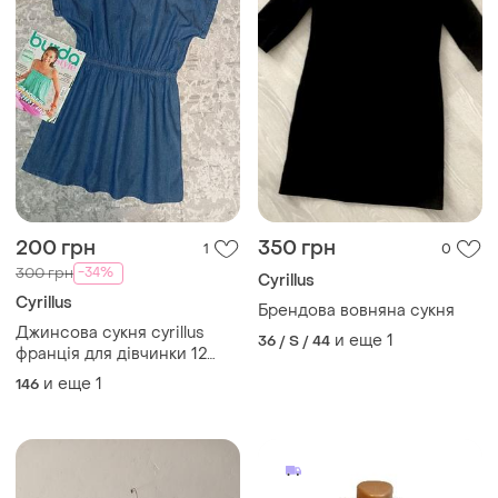
200 грн
350 грн
1
0
-34%
300 грн
Cyrillus
Cyrillus
Брендова вовняна сукня
Джинсова сукня cyrillus
и еще
1
36 / S / 44
франція для дівчинки 12
років 150 см синя
и еще
1
146