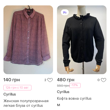
140 грн
480 грн
2
0
-13%
550 грн
126 грн с 10 авг.
Cyrillus
Cyrillus
Кофта вовна cyrillus
Женская полупрозрачная
M
легкая блуза от cyrillus