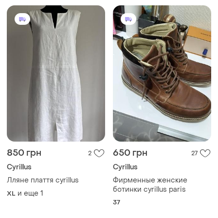
850 грн
650 грн
2
27
Cyrillus
Cyrillus
Лляне плаття cyrillus
Фирменные женские
ботинки cyrillus paris
и еще
1
XL
37