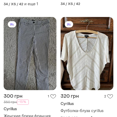
хлопок, размер xs/s (на
и еще
1
34 / XS / 42
34 / XS / 42
рост 164)
300 грн
320 грн
1
2
-15%
350 грн
Cyrillus
Cyrillus
Футболка-блуза cyrillus
Женские брюки.франция.