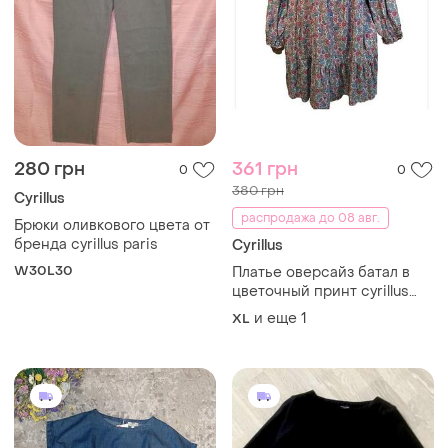
280 грн
361 грн
0
0
380 грн
Cyrillus
распродажа до 08 авг.
Брюки оливкового цвета от
бренда cyrillus paris
Cyrillus
W30L30
Платье оверсайз батал в
цветочный принт cyrillus
размер xl 2xl туника бохо
и еще
1
XL