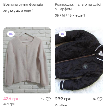
Вовняна сукня франція
Розпродаж! пальто на флісі
з шарфом.
и еще
1
38 / M / 46
и еще
1
38 / M / 46
436 грн
299 грн
19
15
459 грн
Cyrillus