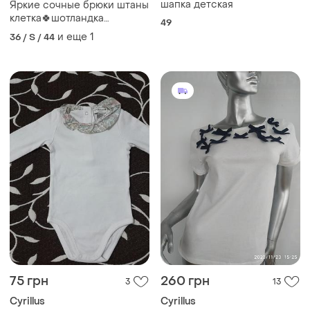
шапка детская
Яркие сочные брюки штаны
клетка🍀шотландка
49
классика шерсть
и еще
1
36 / S / 44
75 грн
260 грн
3
13
Cyrillus
Cyrillus