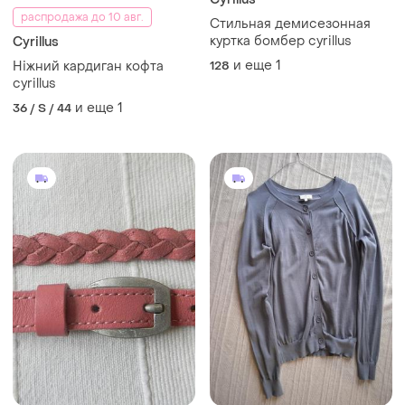
распродажа до 10 авг.
Стильная демисезонная
куртка бомбер cyrillus
Cyrillus
и еще
1
Ніжний кардиган кофта
128
cyrillus
и еще
1
36 / S / 44