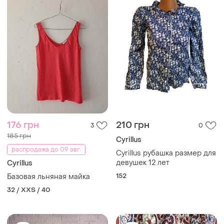
176 грн
210 грн
3
0
185 грн
Cyrillus
распродажа до 09 авг.
Cyrillus рубашка размер для
девушек 12 лет
Cyrillus
152
Базовая льняная майка
32 / XXS / 40