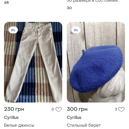
30 размера в состоянии
68
новых
30
230 грн
300 грн
0
3
Cyrillus
Cyrillus
Белые джинсы
Стильный берет