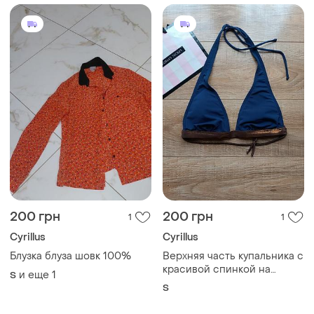
200 грн
200 грн
1
1
Cyrillus
Cyrillus
Блузка блуза шовк 100%
Верхняя часть купальника с
красивой спинкой на
и еще
1
S
завязке
S