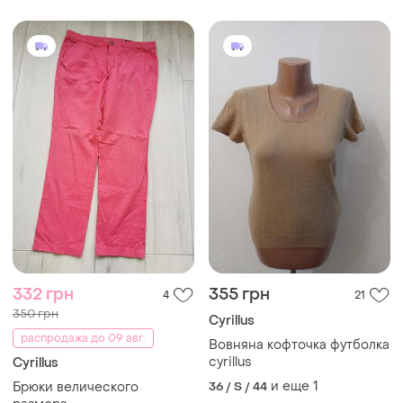
332 грн
355 грн
4
21
350 грн
Cyrillus
распродажа до 09 авг.
Вовняна кофточка футболка
cyrillus
Cyrillus
и еще
1
Брюки велического
36 / S / 44