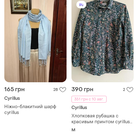
165 грн
390 грн
28
2
Cyrillus
351 грн с 10 авг.
Ніжно-блакитний шарф
Cyrillus
cyrillus
Хлопковая рубашка с
красивым принтом cyrillus
paris бохо этно
M