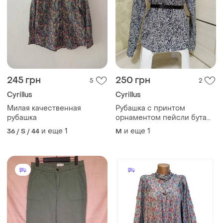
245 грн
250 грн
5
2
Cyrillus
Cyrillus
Милая качественная
Рубашка с принтом
рубашка
орнаментом пейсли бута
узором абстракция цветы
и еще
1
и еще
1
36 / S / 44
M
этнический.