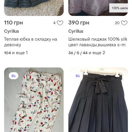
110 грн
390 грн
4
20
Cyrillus
Cyrillus
Теплая юбка в складку на
Шелковый пиджак 100% silk
девочку
цвет лаванды,вышивка s-m
и еще
1
и еще
2
104
36 / S / 44