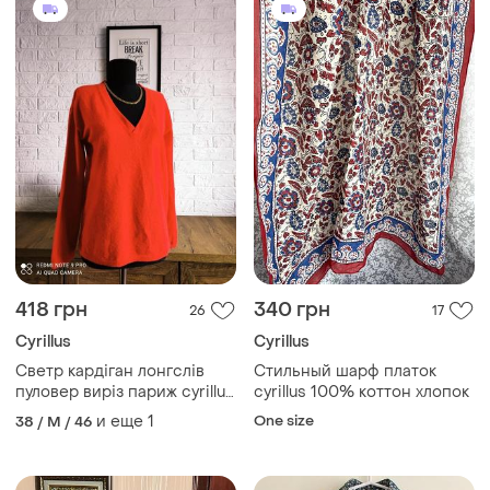
418 грн
340 грн
26
17
Cyrillus
Cyrillus
Светр кардіган лонгслів
Стильный шарф платок
пуловер виріз париж cyrillus
cyrillus 100% коттон хлопок
🐑 🔥 кашемір 💯 червоний
и еще
1
One size
38 / M / 46
s,m,38