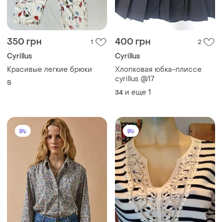
350 грн
400 грн
1
2
Cyrillus
Cyrillus
Красивые легкие брюки
Хлопковая юбка-плиссе
cyrillus @17
S
и еще
1
34