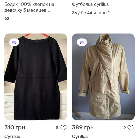
Бодик 100% хлопок на
Футболка cyrillus
девочку 3 месяцев,
и еще
1
36 / S / 44
фирменный
62
310 грн
389 грн
5
9
Cyrillus
Cyrillus