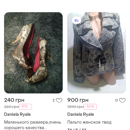
240 грн
900 грн
2
0
-8%
-36%
260 грн
1390 грн
Daniela Ryale
Daniela Ryale
Маленького размера,очень
Пальто женское твид
хорошего качества
36 / S / 44