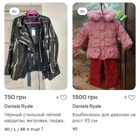
750 грн
1500 грн
6
0
Daniela Ryale
Daniela Ryale
Чёрный стильный лёгкий
Комбинезон для девочки на
кардиган, ветровка, пиджак,
рост 92 см
в анамалистический принт
и еще
1
92
40 / L / 48
🔹q'neel(размер 38-42)