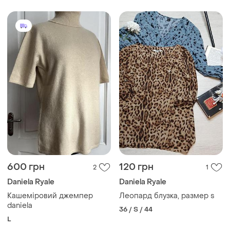
600 грн
120 грн
2
1
Daniela Ryale
Daniela Ryale
Кашеміровий джемпер
Леопард блузка, размер s
daniela
36 / S / 44
L