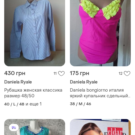
430 грн
175 грн
11
12
Daniela Ryale
Daniela Ryale
Рубашка женская классика
Daniela bongiorno италия
размер 48/50
яркий купальник сдельный
рюши косточки
и еще
1
38 / M / 46
40 / L / 48