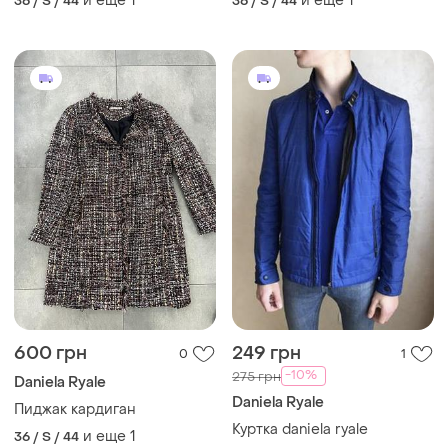
и еще
1
и еще
1
36 / S / 44
36 / S / 44
600 грн
249 грн
0
1
-10%
275 грн
Daniela Ryale
Daniela Ryale
Пиджак кардиган
Куртка daniela ryale
и еще
1
36 / S / 44