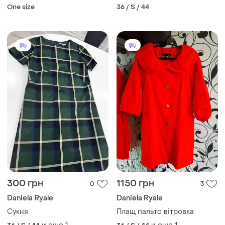
оригинал подписной сбруя
капюшоном daniela ryale
One size
36 / S / 44
роуль
300 грн
1150 грн
0
3
Daniela Ryale
Daniela Ryale
Сукня
Плащ пальто вітровка