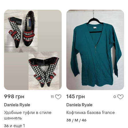
998 грн
145 грн
11
0
Daniela Ryale
Daniela Ryale
Удобные туфли в стиле
Кофтинка базова france
шаннель
38 / M / 46
и еще
1
36