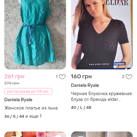
261 грн
160 грн
1
2
275 грн
Daniela Ryale
распродажа до 08 авг.
Черная блузочка кружевная
блуза от бренда eldar
Daniela Ryale
daniela
40 / L / 48
Женское платье из льна
и еще
1
36 / S / 44