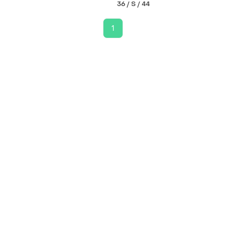
36 / S / 44
1