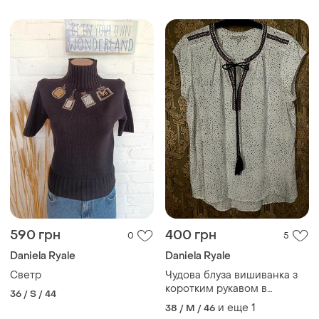
590 грн
400 грн
0
5
Daniela Ryale
Daniela Ryale
Светр
Чудова блуза вишиванка з
коротким рукавом в
36 / S / 44
горошок daniel rainn район
и еще
1
38 / M / 46
100%