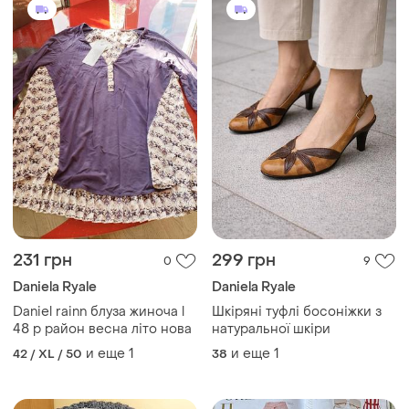
231 грн
299 грн
0
9
Daniela Ryale
Daniela Ryale
Daniel rainn блуза жиноча l
Шкіряні туфлі босоніжки з
48 р район весна літо нова
натуральної шкіри
и еще
1
и еще
1
42 / XL / 50
38