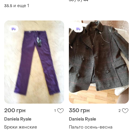
туфельки.европа.
и еще
1
35.5
200 грн
350 грн
1
2
Daniela Ryale
Daniela Ryale
Брюки женские
Пальто осень-весна