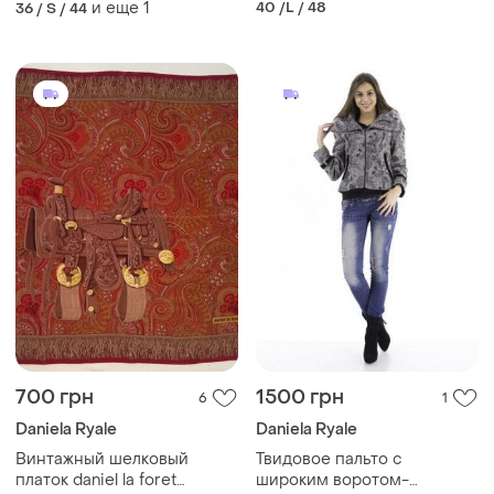
и еще
1
40 /L / 48
36 / S / 44
700 грн
1500 грн
6
1
Daniela Ryale
Daniela Ryale
Винтажный шелковый
Твидовое пальто с
платок daniel la foret
широким воротом-