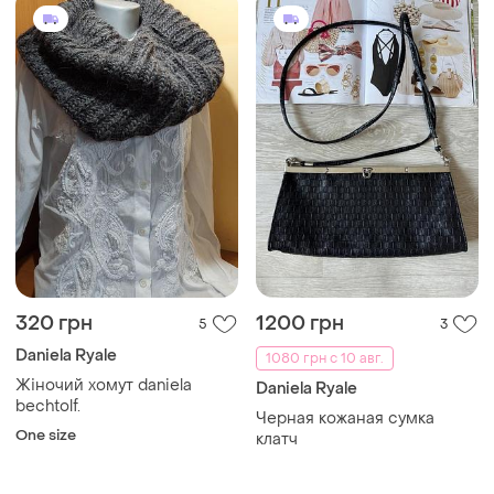
320 грн
1200 грн
5
3
Daniela Ryale
1080 грн с 10 авг.
Жіночий хомут daniela
Daniela Ryale
bechtolf.
Черная кожаная сумка
One size
клатч