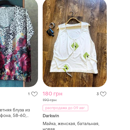
180 грн
1
3
190 грн
распродажа до 09 авг.
етняя блуза из
фона, 58-60,
Darkwin
вискоза, darkwin
Майка, женская, батальная,
новая.