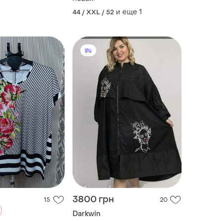
и еще
1
44 / XXL / 52
3800 грн
15
20
Darkwin