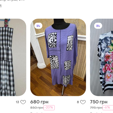
1
680 грн
750 грн
13
8
-20%
-6%
850 грн
795 грн