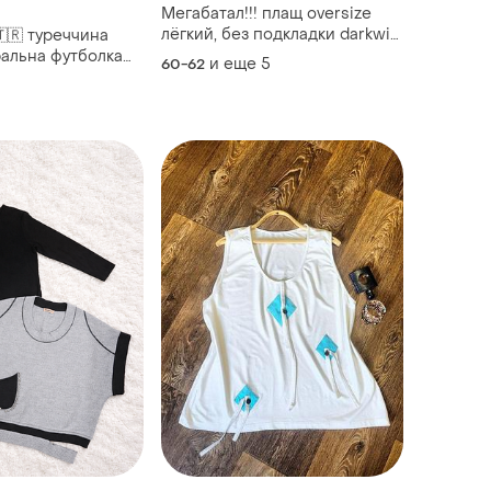
Мегабатал!!! плащ oversize
лёгкий, без подкладки darkwin
🇹🇷 туреччина
(турция) очень большой
ральна футболка
и еще
5
60-62
размер
 *віскоза*