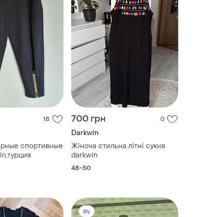
700 грн
18
0
Darkwin
ерные спортивные
Жіноча стильна літні сукня
in,турция
darkwin
48-50