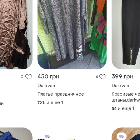
450 грн
399 грн
0
4
Darkwin
Darkwin
Платье праздничное
Красивые ч
штаны,darkw
и еще
1
7XL
ми
и еще
1
54