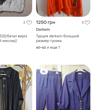
1250 грн
2
3
Darkwin
522/батал виріз
Турция darkwin большой
й мисом//
размер туника
и еще
1
60-62