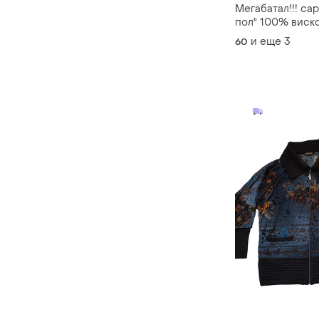
Мегабатал!!! са
пол" 100% виско
(турция)
и еще
3
60