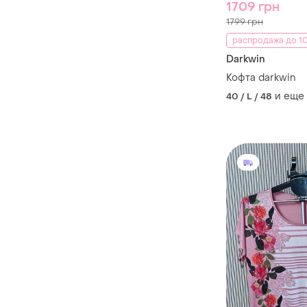
1709 грн
1799 грн
распродажа до 10
Darkwin
Кофта darkwin
и еще
40 / L / 48