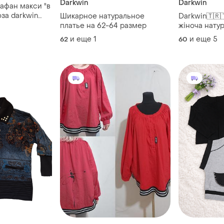
Darkwin
Darkwin
рафан макси "в
за darkwin
Шикарное натуральное
Darkwin🇹🇷
платье на 62-64 размер
жіноча нату
суперрбатал
и еще
1
и еще
5
62
60