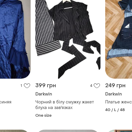
399 грн
249 грн
1
4
Darkwin
Darkwin
синяя
Чорний в білу смужку жакет
Платье женс
блуха на зав'язках
40 / L / 48
One size