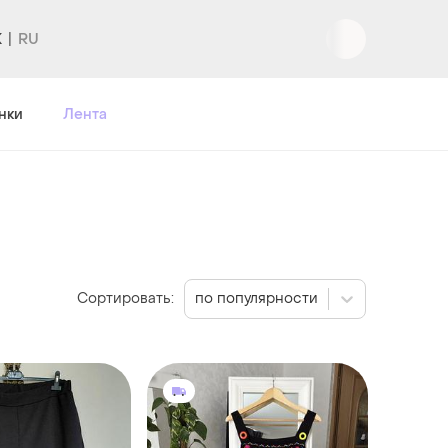
K
Вход
|
Регистрация
нки
Лента
Сортировать:
по популярности