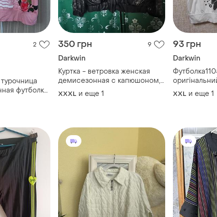
350 грн
93 грн
2
9
Darkwin
Darkwin
Куртка - ветровка женская
Футболка110
демисезонная с капюшоном,
оригінальни
 турочница
р-р 52-58
ная футболка
и еще
1
и еще
1
XXXL
XXL
туральная
sale