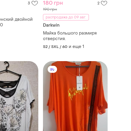
180 грн
3
2
190 грн
распродажа до 09 авг.
енский двойной
50
Darkwin
Майка большого размиря
отверстия.
и еще
1
52 / 5XL / 60