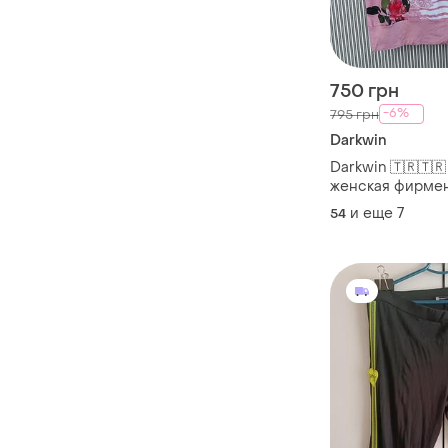
750 грн
-6%
795 грн
Darkwin
Darkwin 🇹🇷🇹
женская фирмен
суперрбатал на
и еще
7
54
ткань вискоза🔥 