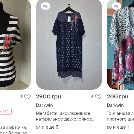
2900 грн
200 грн
3
6
Darkwin
Darkwin
 авг.
Мегабата!! эксклюзивное
Тончайшая л
натуральное двухслойное
плотного ши
платье прошва darkwin
натуральная 
и еще
3
и еще
1
ая кофточка,
54
58
(туречна) с карманами
ку, блуза, это