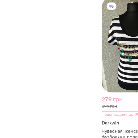
279 грн
294 грн
распродажа до 09
Darkwin
Чудесная, женск
футболка в полос