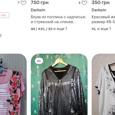
750 грн
350 грн
7
4
Darkwin
Darkwin
 авг.
Блуза из поплина с надписью
Красивый ж
и стрекозой на спинке
размер 48-
darkwin
и еще
1
и еще
1
44 / XXL / 52
XL
1