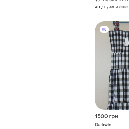
не секонд!
и еще
40 / L / 48
1500 грн
Darkwin