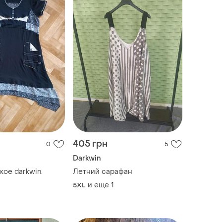
405 грн
0
5
Darkwin
кое darkwin.
Летний сарафан
и еще
1
5XL