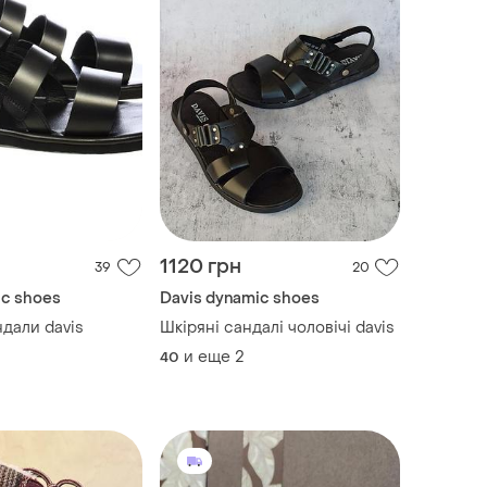
1120 грн
39
20
ic shoes
Davis dynamic shoes
дали davis
Шкіряні сандалі чоловічі davis
и еще
2
40