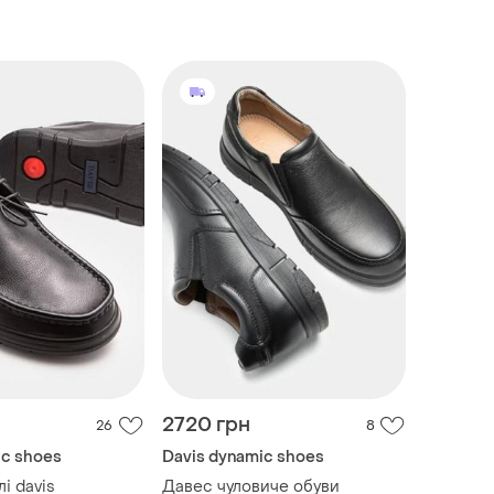
2720 грн
26
8
ic shoes
Davis dynamic shoes
лі davis
Давес чуловиче обуви