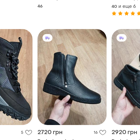
46
и еще
6
40
2720 грн
2920 грн
5
16