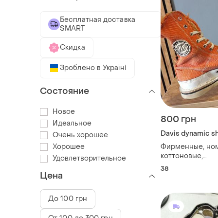
Бесплатная доставка
SMART
Скидка
Зроблено в Україні
Состояние
Новое
800 грн
Идеальное
Davis dynamic s
Очень хорошее
Хорошее
Фирменные, но
коттоновые,
Удовлетворительное
комбинированн
38
качественные, 
Цена
яркие,высокие к
оригинал,котон
До 100 грн