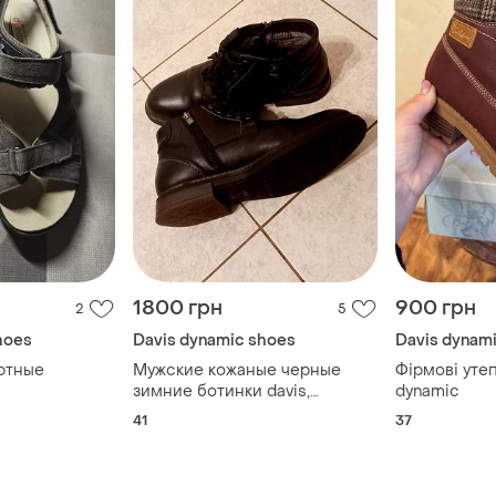
1800 грн
900 грн
2
5
hoes
Davis dynamic shoes
Davis dynam
ртные
Мужские кожаные черные
Фірмові утеп
зимние ботинки davis,
dynamic
натуральная овчина, 41
41
37
размер, натуральная кожа