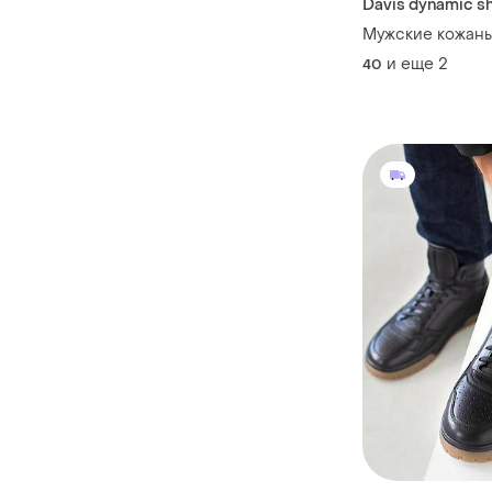
Davis dynamic s
Мужские кожаны
и еще
2
40