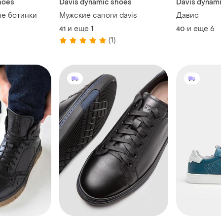
hoes
Davis dynamic shoes
Davis dynam
е ботинки
Мужские сапоги davis
Давис
и еще
1
и еще
6
41
40
(1)