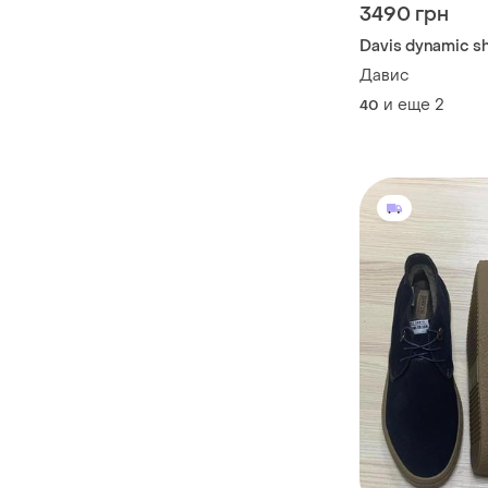
3490 грн
Davis dynamic s
Давис
и еще
2
40