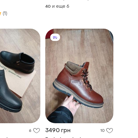
и еще
6
40
(1)
3490 грн
6
10