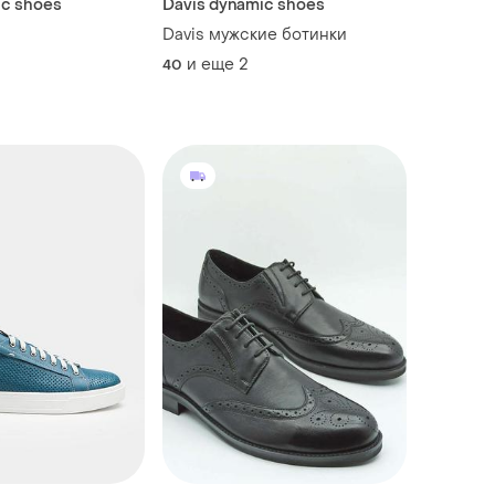
ic shoes
Davis dynamic shoes
Davis мужские ботинки
и еще
2
40