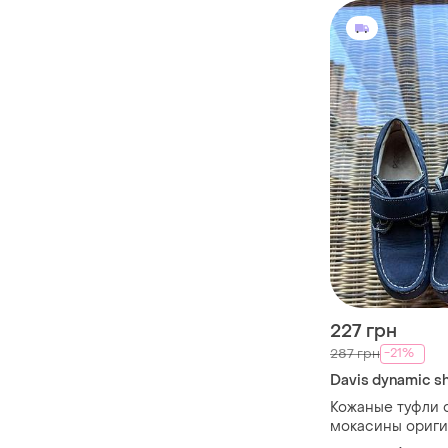
227 грн
-21%
287 грн
Davis dynamic s
Кожаные туфли d
мокасины ориг
синие