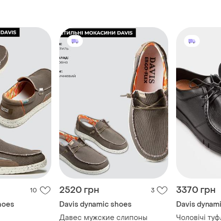
2520 грн
3370 грн
10
3
hoes
Davis dynamic shoes
Davis dynam
Давес мужские слипоны
Чоловічі туф