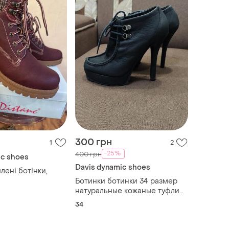
300 грн
1
2
-25%
400 грн
ic shoes
Davis dynamic shoes
лені ботінки,
Ботинки ботинки 34 размер
натуральные кожаные туфли
ботильоны
34