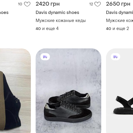
2420 грн
2650 грн
10
12
hoes
Davis dynamic shoes
Davis dynam
Мужские кожаные кеды
Мужские ко
и еще
4
и еще
2
40
40