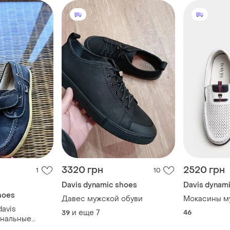
3320 грн
2520 грн
1
10
Davis dynamic shoes
Davis dynam
hoes
Давес мужской обуви
Мокасины му
avis
и еще
7
46
39
инальные