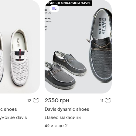
2550 грн
12
11
ic shoes
Davis dynamic shoes
жские davis
Давес макасины
и еще
2
42