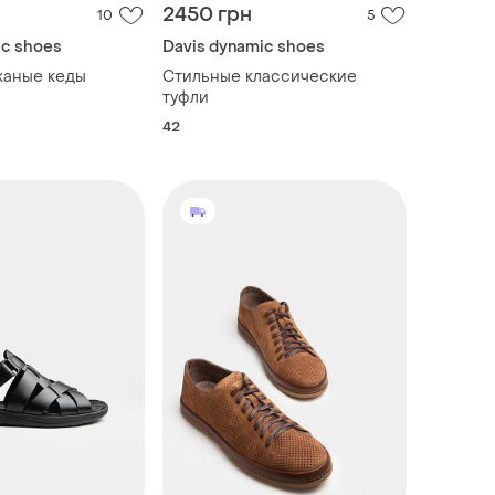
2450 грн
10
5
ic shoes
Davis dynamic shoes
жаные кеды
Стильные классические
туфли
42