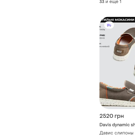
и еще
1
33
2520 грн
Davis dynamic s
Давис слипоны