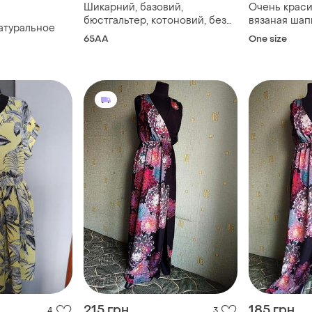
Шикарний, базовий,
Очень краси
бюстгальтер, котоновий, без
вязаная шап
натуральное
кісточок, в бордовому кольорі,
65AA
One size
від бренду: blossom
215 грн
185 грн
4
3