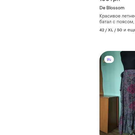
De Blossom
Красивое летне
батал с поясом,
и ещ
42 / XL / 50