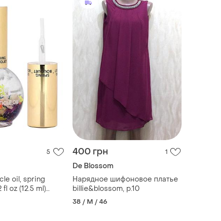
400 грн
5
1
De Blossom
le oil, spring
Нарядное шифоновое платье
fl oz (12.5 ml)
billie&blossom, р.10
утикули
38 / M / 46