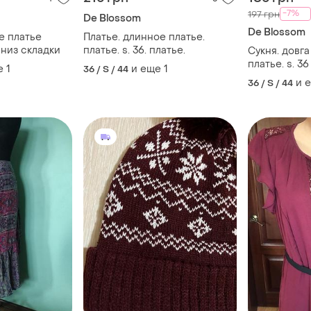
-7%
197 грн
De Blossom
De Blossom
е платье
Платье. длинное платье.
 низ складки
платье. s. 36. платье.
Сукня. довга
платье. s. 36
е
1
и еще
1
36 / S / 44
и 
36 / S / 44