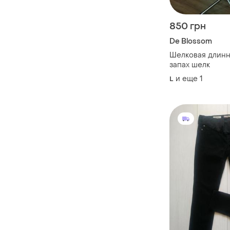
850 грн
De Blossom
Шелковая длинн
запах шелк
и еще
1
L