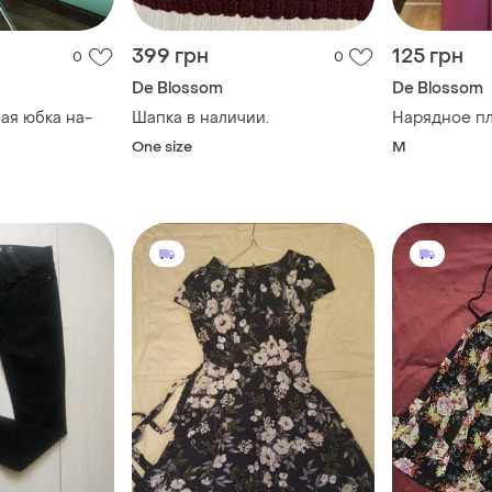
399 грн
125 грн
0
0
De Blossom
De Blossom
ая юбка на-
Шапка в наличии.
Нарядное пл
One size
M