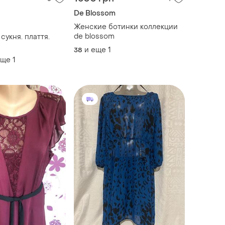
De Blossom
Женские ботинки коллекции
de blossom
 сукня. плаття.
и еще
1
38
еще
1