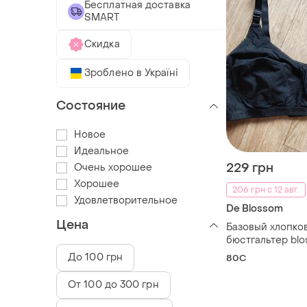
Бесплатная доставка
SMART
Скидка
Зроблено в Україні
Состояние
Новое
Идеальное
229 грн
Очень хорошее
Хорошее
206 грн с 12 авг.
Удовлетворительное
De Blossom
Цена
Базовый хлопко
бюстгальтер bl
До 100 грн
80C
От 100 до 300 грн