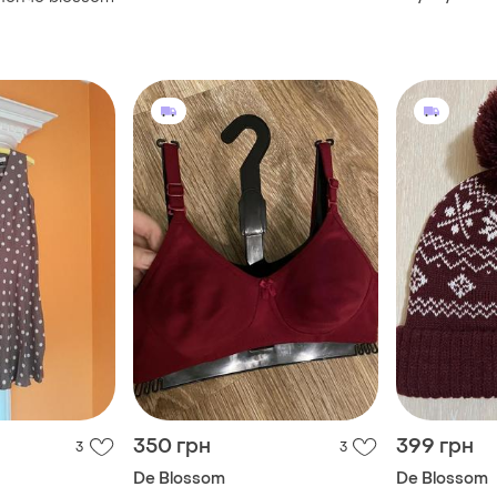
трендовая тенниска в
летнее плат
полоску. брендовая мужская
рубашка
350 грн
399 грн
3
3
De Blossom
De Blossom