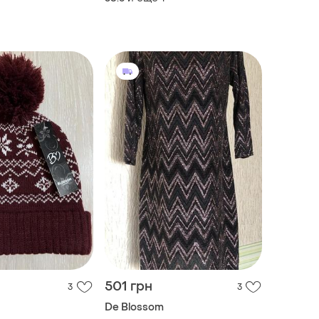
ье
501 грн
3
3
De Blossom