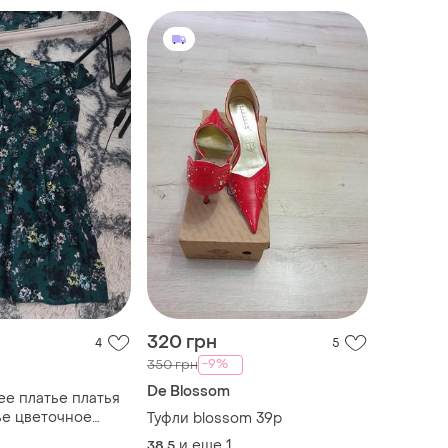
320 грн
4
5
-9%
350 грн
De Blossom
ее платье платья
ье цветочное
Туфли blossom 39р
еточный принт
и еще
1
38.5