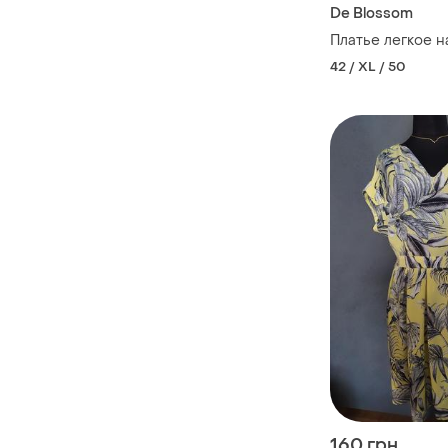
De Blossom
Платье легкое 
42 / XL / 50
160 грн