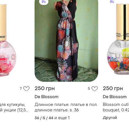
250 грн
250 грн
7
5
De Blossom
De Blossom
ля кутикулы,
Длинное платье. платье в пол.
Blossom cutic
й унции (12,5
длинное платье. s. 36
bouquet, 0.42 
масло доя к
и еще
1
Другой
36 / S / 44