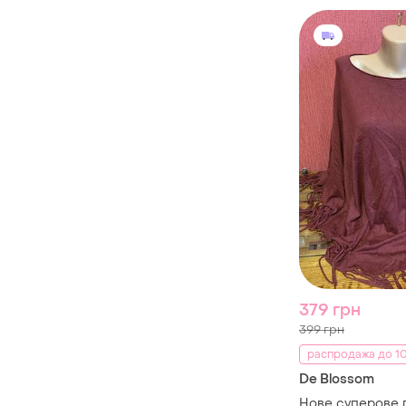
379 грн
399 грн
распродажа до 10
De Blossom
Нове суперове 