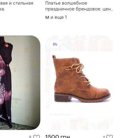
вая и стильная
Платье волшебное
ка.
праздничное брендовое. цена
+ качество! рекомендация на
и еще
1
M
вечеринку, праздник.
1500 грн
5
1