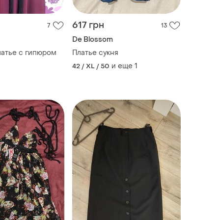
617 грн
7
13
De Blossom
атье с гипюром
Платье сукня
и еще
1
42 / XL / 50