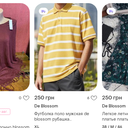
250 грн
250 грн
0
6
De Blossom
De Blossom
 авг.
Футболка поло мужская de
Легкое летн
blossom рубашка
платье плат
классическая желтая.
платье в цв
XL
38 / M / 46
пончо blossom