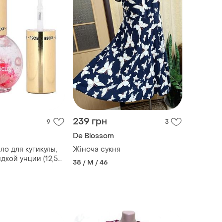
239 грн
9
3
De Blossom
ло для кутикулы,
Жіноча сукня
идкой унции (12,5
38 / M / 46