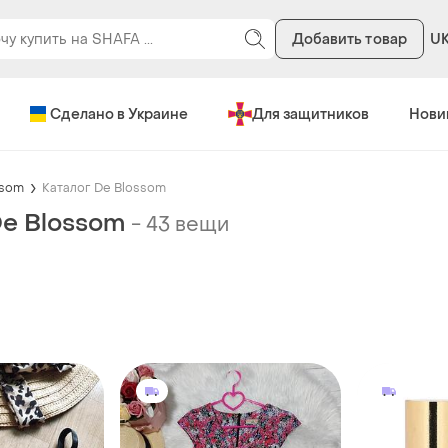
Добавить товар
U
Сделано в Украине
Для защитников
Нови
ssom
Каталог De Blossom
De Blossom
-
43 вещи