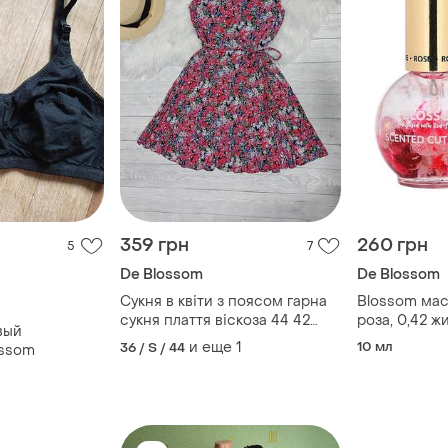
359 грн
260 грн
5
7
De Blossom
De Blossom
Сукня в квіти з поясом гарна
Blossom мас
сукня плаття віскоза 44 42
роза, 0,42 ж
вый
розпродаж
мл)
и еще
1
10 мл
36 / S / 44
ossom