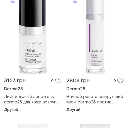
3153 грн
2804 грн
0
0
Dermo28
Dermo28
Лифтинговый липо-гель
Ночной ревитализирующий
dermo28 для кожи вокруг
крем dermo28 против
глаз unica unieye 15 мл
морщин nutriage revital
Другой
Другой
cream 50 мл