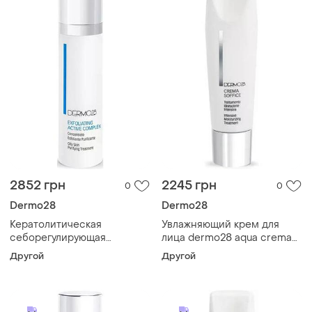
2852 грн
2245 грн
0
0
Dermo28
Dermo28
Кератолитическая
Увлажняющий крем для
себорегулирующая
лица dermo28 aqua crema
сыворотка dermo28 pura
soffice 50 мл
Другой
Другой
exfoliating active complex
50 мл