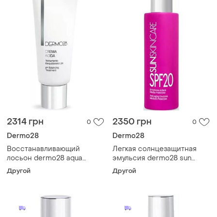
2314 грн
2350 грн
0
0
Dermo28
Dermo28
Восстанавливающий
Легкая солнцезащитная
лосьон dermo28 aqua
эмульсия dermo28 sun
crema acida 75 мл
skincare spf20 180 мл
Другой
Другой