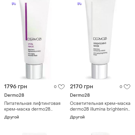
1796 грн
2170 грн
0
0
Dermo28
Dermo28
Питательная лифтинговая
Осветительная крем-маска
крем-маска dermo28
dermo28 illumina brightening
nutriage vital mask 75 мл
mask 75 мл
Другой
Другой