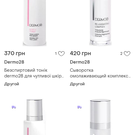
370 грн
420 грн
1
2
Dermo28
Dermo28
Безспиртовий тонік
Сыворотка
dermo28 для чутливої шкіри
омолаживающий комплекс
comfort gentle toner 30 мл
dermo28 aqua rejuvenating
Другой
Другой
complex 5 мл