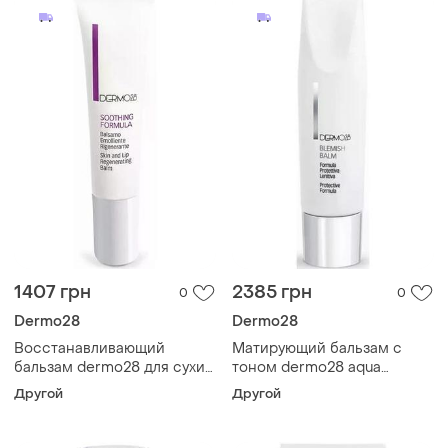
1407 грн
2385 грн
0
0
Dermo28
Dermo28
Восстанавливающий
Матирующий бальзам с
бальзам dermo28 для сухих
тоном dermo28 aqua
участков и губ nutriage
blemish balm 30 мл
Другой
Другой
soothing formula 15 мл