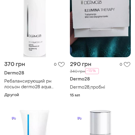
370 грн
290 грн
0
0
-15%
340 грн
Dermo28
Dermo28
Ребалансирующий рн
лосьон dermo28 aqua
Dermo28,пробні
regolatore ph 30 мл
Другой
15 мл