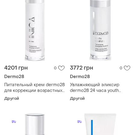
4201 грн
3772 грн
0
0
Dermo28
Dermo28
Питательный крем dermo28
Увлажняющий эликсир
для коррекции возрастных
dermo28 24 часа youth
изменений кожи unica unica
youth complex 30 мл
Другой
Другой
50 мл