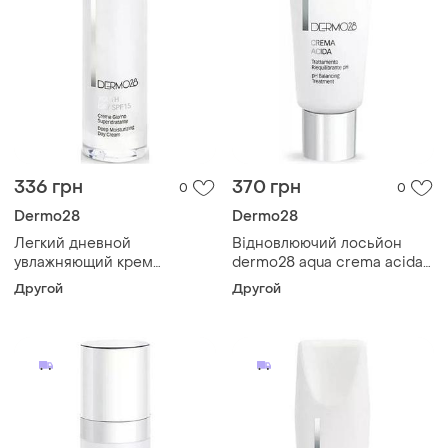
336 грн
370 грн
0
0
Dermo28
Dermo28
Легкий дневной
Відновлюючий лосьйон
увлажняющий крем
dermo28 aqua crema acida
dermo28 для лица youth day
10 мл
Другой
Другой
spf15 10 мл