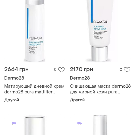
2664 грн
2170 грн
0
0
Dermo28
Dermo28
Матирующий дневной крем
Очищающая маска dermo28
dermo28 pura mattifier
для жирной кожи pura
active cream spf15 50 мл
purifying active mask 75 мл
Другой
Другой