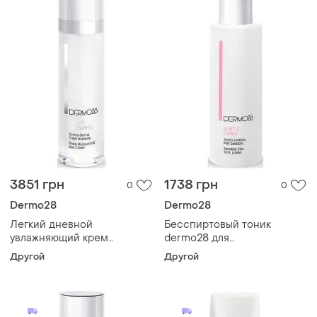
3851 грн
1738 грн
0
0
Dermo28
Dermo28
Легкий дневной
Бесспиртовый тоник
увлажняющий крем
dermo28 для
dermo28 для лица youth day
чувствительной кожи
Другой
Другой
spf15 50 мл
comfort gentle toner 200 мл