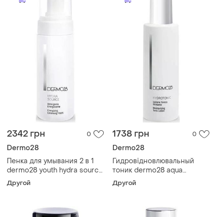
2342 грн
1738 грн
0
0
Dermo28
Dermo28
Пенка для умывания 2 в 1
Гидровідновлювальный
dermo28 youth hydra source
тоник dermo28 aqua
150 мл
hydrotonic 200 мл
Другой
Другой