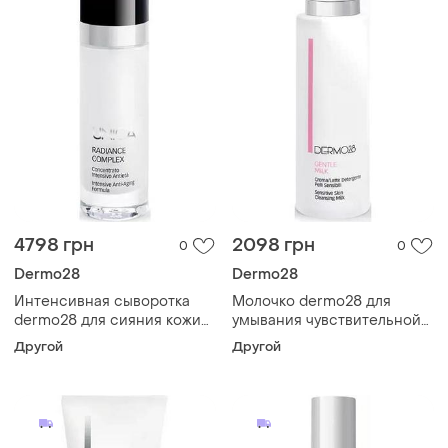
4798 грн
2098 грн
0
0
Dermo28
Dermo28
Интенсивная сыворотка
Молочко dermo28 для
dermo28 для сияния кожи
умывания чувствительной
unica radiance complex 30
кожи comfort gentle milk
Другой
Другой
мл
200 мл