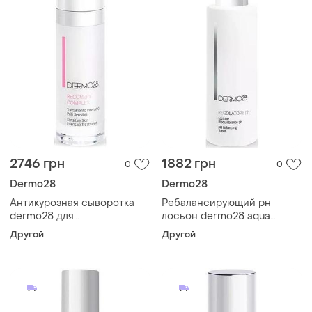
2746 грн
1882 грн
0
0
Dermo28
Dermo28
Антикурозная сыворотка
Ребалансирующий рн
dermo28 для
лосьон dermo28 aqua
чувствительной кожи
regolatore ph 200 мл
Другой
Другой
comfort recovery complex
30 мл