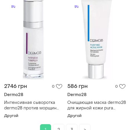
2746 грн
586 грн
0
0
Dermo28
Dermo28
Интенсивная сыворотка
Очищающая маска dermo28
dermo28 против морщин
для жирной кожи pura
nutriage intensive complex
purifying active mask 20 мл
Другой
Другой
30 мл
1
2
3
>