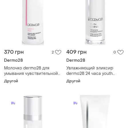
370 грн
409 грн
2
0
Dermo28
Dermo28
Молочко dermo28 для
Увлажняющий эликсир
умывания чувствительной
dermo28 24 часа youth
кожи comfort gentle milk 30
youth complex 5 мл
Другой
Другой
мл