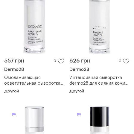
557 грн
626 грн
0
0
Dermo28
Dermo28
Омолаживающая
Интенсивная сыворотка
осветительная сыворотка
dermo28 для сияния кожи
dermo28 illumina brightening
unica radiance complex 5 мл
Другой
Другой
complex 5 мл