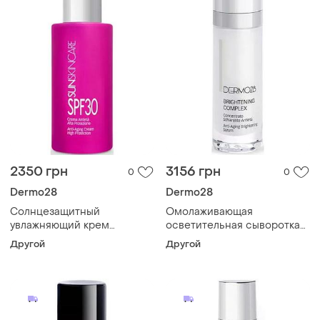
2350 грн
3156 грн
0
0
Dermo28
Dermo28
Солнцезащитный
Омолаживающая
увлажняющий крем
осветительная сыворотка
dermo28 sun skincare spf30
dermo28 illumina brightening
Другой
Другой
125 мл
complex 30 мл