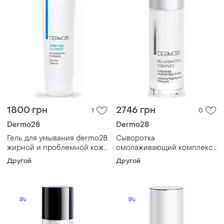
1800 грн
2746 грн
1
0
Dermo28
Dermo28
Гель для умывания dermo28
Сыворотка
жирной и проблемной кожи
омолаживающий комплекс
pura purifying cleanser 150
dermo28 aqua rejuvenating
Другой
Другой
мл
complex 30 мл