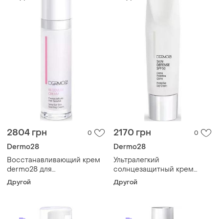
2804 грн
2170 грн
0
0
Dermo28
Dermo28
Восстанавливающий крем
Ультралегкий
dermo28 для
солнцезащитный крем
чувствительной кожи
dermo28 illumina skin
Другой
Другой
comfort recovery cream 50
defense spf50 30 мл
мл