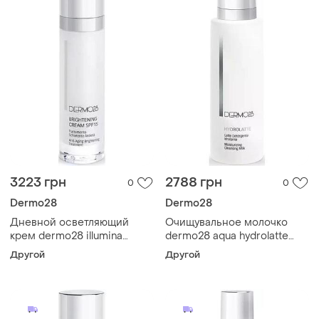
3223 грн
2788 грн
0
0
Dermo28
Dermo28
Дневной осветляющий
Очищувальное молочко
крем dermo28 illumina
dermo28 aqua hydrolatte
brightening cream spf15 50
200 мл
Другой
Другой
мл