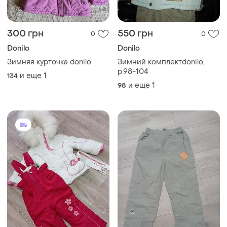
300 грн
550 грн
0
0
Donilo
Donilo
Зимняя курточка donilo
Зимний комплектdonilo,
р.98-104
и еще
1
134
и еще
1
98