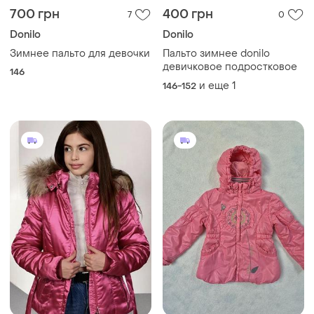
700 грн
400 грн
7
0
Donilo
Donilo
Зимнее пальто для девочки
Пальто зимнее donilo
девичковое подростковое
146
и еще
1
146-152