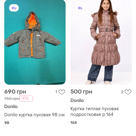
690 грн
500 грн
1
2
-8%
750 грн
Donilo
Donilo
Куртка теплая пуховая
подростковая р 164
Donilo куртка пуховая 98 см
164
98