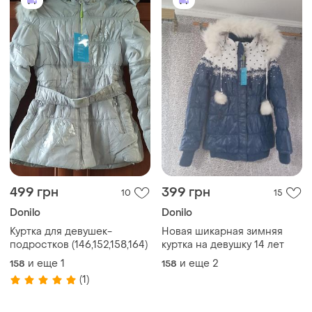
499 грн
399 грн
10
15
Donilo
Donilo
Куртка для девушек-
Новая шикарная зимняя
подростков (146,152,158,164)
куртка на девушку 14 лет
и еще
1
и еще
2
158
158
(1)