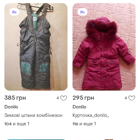
385 грн
295 грн
4
4
Donilo
Donilo
Зимові штани комбінезон
Курточка,,donilo,,
и еще
1
и еще
1
104
116