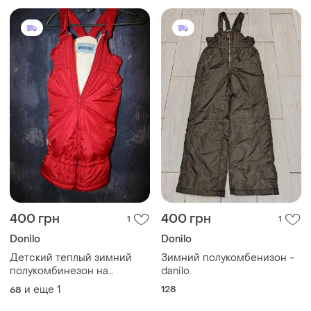
400 грн
400 грн
1
1
Donilo
Donilo
Детский теплый зимний
Зимний полукомбенизон -
полукомбинезон на
danilo.
девочку donilo
и еще
1
128
68