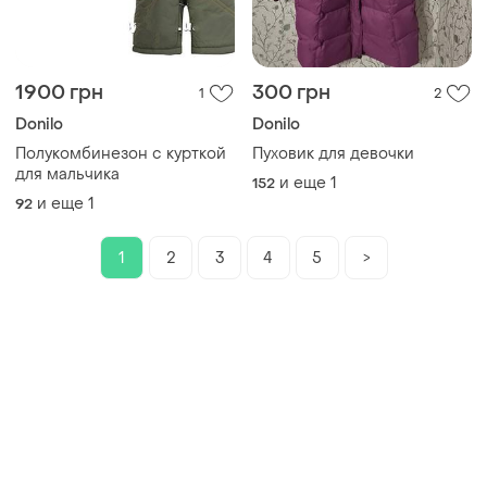
1900 грн
300 грн
1
2
Donilo
Donilo
Полукомбинезон с курткой
Пуховик для девочки
для мальчика
и еще
1
152
и еще
1
92
1
2
3
4
5
>