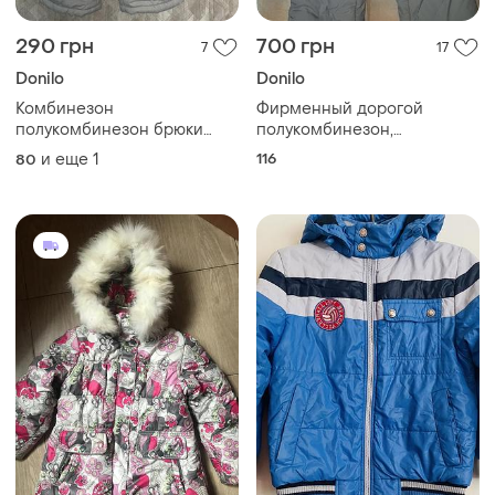
290 грн
700 грн
7
17
Donilo
Donilo
Комбинезон
Фирменный дорогой
полукомбинезон брюки
полукомбинезон,
зима
комбинезон donilo 6 лет
и еще
1
116
80
116см серый