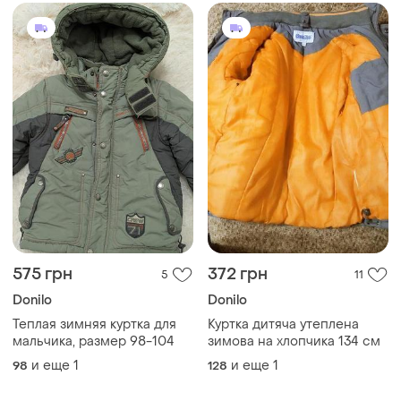
575 грн
372 грн
5
11
Donilo
Donilo
Теплая зимняя куртка для
Куртка дитяча утеплена
мальчика, размер 98-104
зимова на хлопчика 134 см
и еще
1
и еще
1
98
128