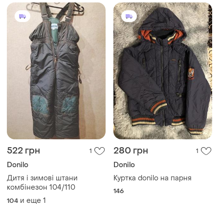
522 грн
280 грн
1
1
Donilo
Donilo
Дитя і зимові штани
Куртка donilo на парня
комбінезон 104/110
146
и еще
1
104