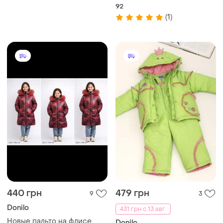
92
(1)
440 грн
479 грн
9
3
Donilo
431 грн с 13 авг.
Новые пальто на флисе
Donilo