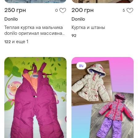
250 грн
200 грн
0
5
Donilo
Donilo
Теплая куртка на мальчика
Куртка и штаны
donilo оригинал массивная
92
на упитоного мальчика для
и еще
1
122
двора