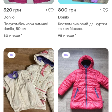
320 грн
800 грн
1
1
Donilo
Donilo
Полукомбенизон зимний
Костюм зимовий дві куртки
donilo, 80 см
та комбінезон
и еще
1
и еще
1
80
98