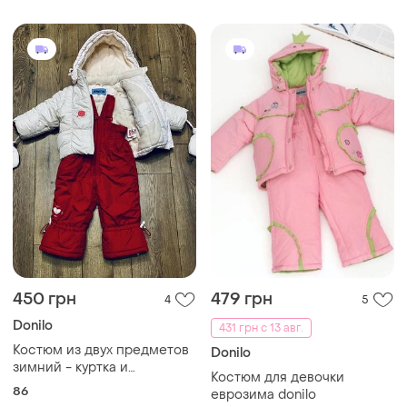
450 грн
479 грн
4
5
Donilo
431 грн с 13 авг.
Костюм из двух предметов
Donilo
зимний - куртка и
Костюм для девочки
полукомбинезон на флисе
86
еврозима donilo
donilo (оригинал)