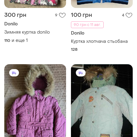
300 грн
100 грн
9
4
Donilo
90 грн с 11 авг.
Зимняя куртка donilo
Donilo
и еще
1
110
Куртка хлопчача стьобана
128