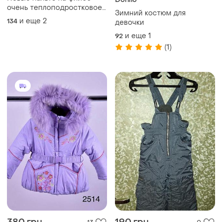
очень теплоподростковое
Зимний костюм для
7-15р. 134р, 146р,158р
и еще
2
134
девочки
и еще
1
92
(1)