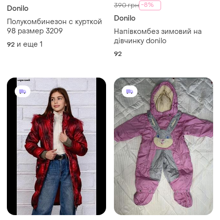
-8%
390 грн
Donilo
Donilo
Полукомбинезон с курткой
98 размер 3209
Напівкомбез зимовий на
дівчинку donilo
и еще
1
92
92