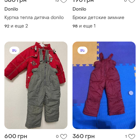
380 грн
190 грн
13
0
Donilo
Donilo
Куртка тепла дитяча donilo
Брюки детские зимние
и еще
2
и еще
1
92
98
600 грн
360 грн
0
1