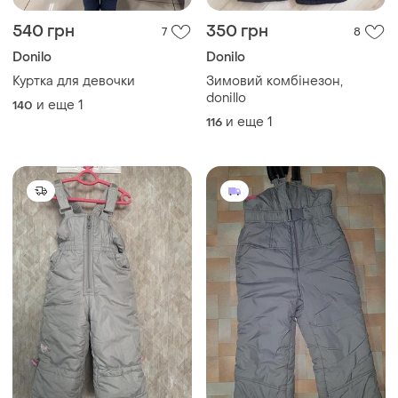
540 грн
350 грн
7
8
Donilo
Donilo
Куртка для девочки
Зимовий комбінезон,
donillo
и еще
1
140
и еще
1
116