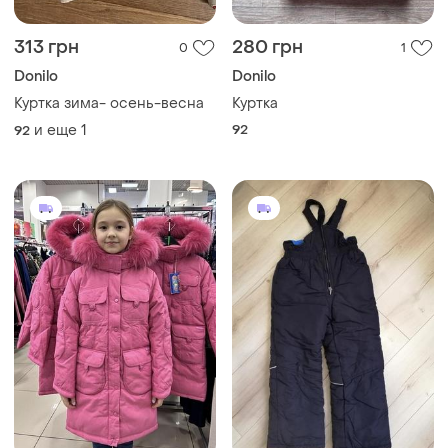
313 грн
280 грн
0
1
Donilo
Donilo
Куртка зима- осень-весна
Куртка
и еще
1
92
92