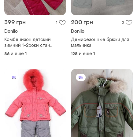
399 грн
200 грн
1
2
Donilo
Donilo
Комбенизон детский
Демисезонные брюки для
зимний 1-2роки стан
мальчика
идеален
и еще
1
и еще
1
86
128