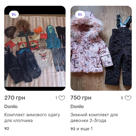
270 грн
750 грн
1
5
Donilo
Donilo
Комплект зимового одягу
Зимний комплект для
для хлопчика
девочки 2-3года
92
и еще
1
92