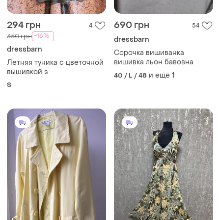
294 грн
690 грн
4
54
-16%
350 грн
dressbarn
dressbarn
Сорочка вишиванка
вишивка льон бавовна
Летняя туника с цветочной
вышивкой s
и еще
1
40 / L / 48
S