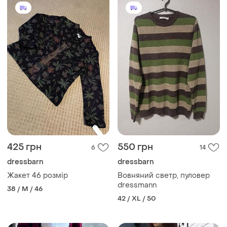
425 грн
550 грн
6
14
dressbarn
dressbarn
Жакет 46 розмір
Вовняний светр, пуловер
dressmann
38 / M / 46
42 / XL / 50