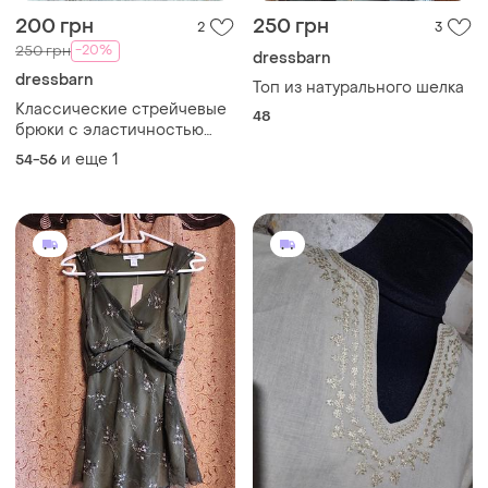
200 грн
250 грн
2
3
-20%
250 грн
dressbarn
dressbarn
Топ из натурального шелка
Классические стрейчевые
48
брюки с эластичностью
поясом, 54-56-58,
и еще
1
54-56
dressbarn