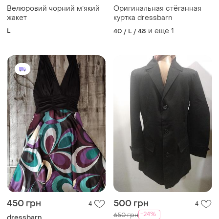
Велюровий чорний мʼякий
Оригинальная стёганная
жакет
куртка dressbarn
L
и еще
1
40 / L / 48
450 грн
500 грн
4
4
-24%
650 грн
dressbarn