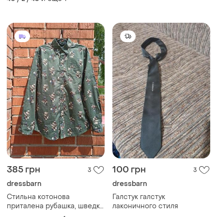
385 грн
100 грн
3
3
dressbarn
dressbarn
Стильна котонова
Галстук галстук
приталена рубашка, шведка
лаконичного стиля
dressmann