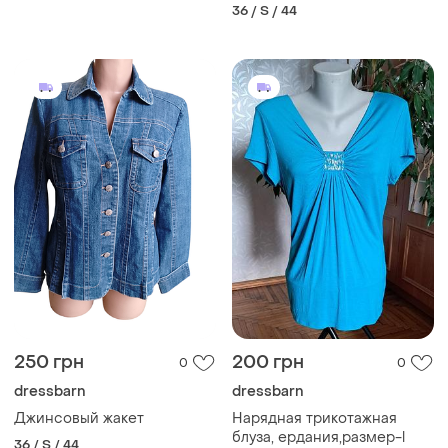
36 / S / 44
250 грн
200 грн
0
0
dressbarn
dressbarn
Джинсовый жакет
Нарядная трикотажная
блуза, ердания,размер-l
36 / S / 44