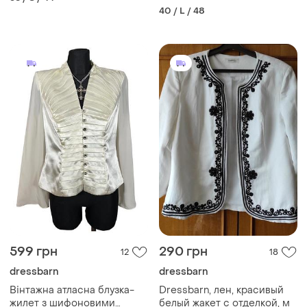
40 / L / 48
599 грн
290 грн
12
18
dressbarn
dressbarn
Вінтажна атласна блузка-
Dressbarn, лен, красивый
жилет з шифоновими
белый жакет с отделкой, м