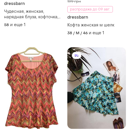
199 грн
dressbarn
распродажа до 09 авг.
Чудесная, женская,
нарядная блуза, кофточка,
dressbarn
туника на пуговицах.,
и еще
1
58
Кофта женская м шелк
мелкая плиссировка,
и еще
1
38 / M / 46
хорошо тянется.