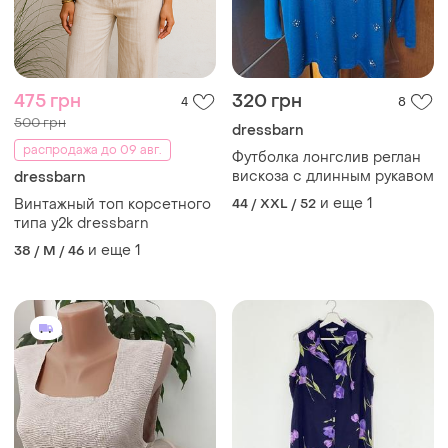
475 грн
320 грн
4
8
500 грн
dressbarn
распродажа до 09 авг.
Футболка лонгслив реглан
вискоза с длинным рукавом
dressbarn
и еще
1
Винтажный топ корсетного
44 / XXL / 52
типа y2k dressbarn
и еще
1
38 / M / 46