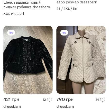
евро размер dressbarn
Шелк вышивка новый
пиджак рубашка dressbarn
48 / 4XL / 56
и еще
1
XXL
421 грн
790 грн
12
14
dressbarn
dressbarn