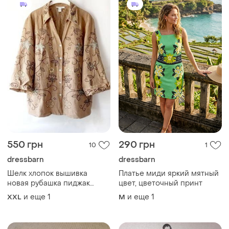
550 грн
290 грн
10
1
dressbarn
dressbarn
Шелк хлопок вышивка
Платье миди яркий мятный
новая рубашка пиджак
цвет, цветочный принт
dressbarn
и еще
1
и еще
1
XXL
M