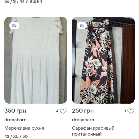
и еще
1
36 / S / 44
350 грн
250 грн
4
1
dressbarn
dressbarn
Мереживна сукня
Сарафан красивый
приталенный
42 / XL / 50