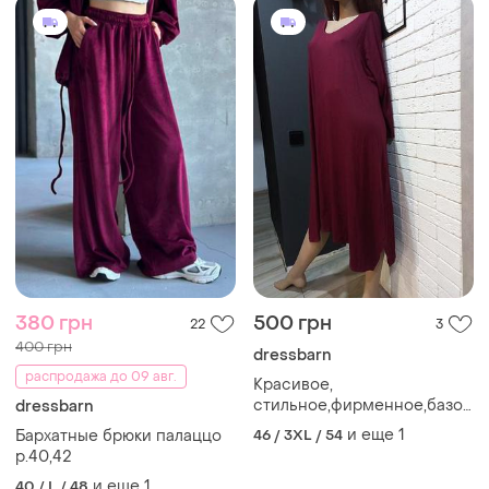
380 грн
500 грн
22
3
400 грн
dressbarn
распродажа до 09 авг.
Красивое,
стильное,фирменное,базово
dressbarn
платье, платье
и еще
1
Бархатные брюки палаццо
46 / 3XL / 54
р.40,42
и еще
1
40 / L / 48