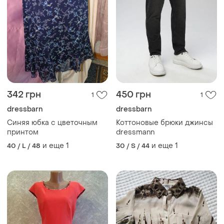
342 грн
450 грн
1
1
dressbarn
dressbarn
Синяя юбка с цветочным
Коттоновые брюки джинсы
принтом
dressmann
и еще
1
и еще
1
40 / L / 48
30 / S / 44