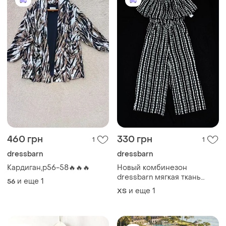
460 грн
330 грн
1
1
dressbarn
dressbarn
Кардиган,р56-58🔥🔥🔥
Новый комбинезон
dressbarn мягкая ткань
и еще
1
56
креп-жатка полиэстер
и еще
1
ХS
р.xs\s