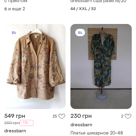
с принтом
dressbarn сша разм.18/20
и еще
2
44 / XXL / 52
S
549 грн
230 грн
25
2
-1%
550 грн
dressbarn
dressbarn
Платье шикарное 20-48