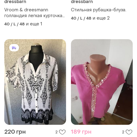
dressbarn
dressbarn
Vroom & dreesmann
Стильная рубашка-блуза.
голландия легкая курточка/
и еще
2
40 / L / 48
жакет джинсового кроя/
и еще
1
40 / L / 48
стильная, оригинальная
220 грн
189 грн
2
2