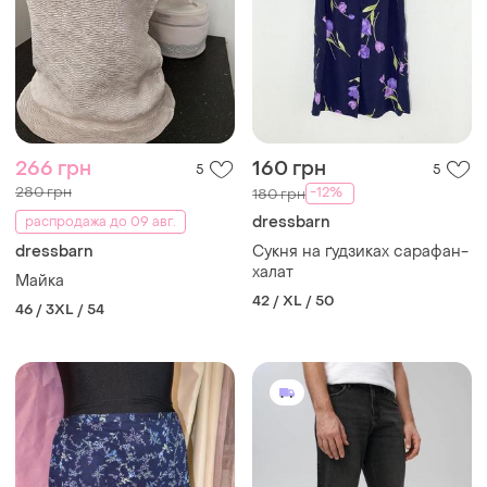
266 грн
160 грн
5
5
280 грн
-12%
180 грн
dressbarn
распродажа до 09 авг.
dressbarn
Сукня на ґудзиках сарафан-
халат
Майка
42 / XL / 50
46 / 3XL / 54