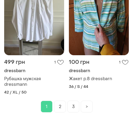
499 грн
100 грн
1
1
dressbarn
dressbarn
Рубашка мужская
Жакет р.8 dressbarn
dressmann
36 / S / 44
42 / XL / 50
1
2
3
>