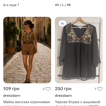
широкими рукавами vintage
и еще
1
40 / L / 48
S
2000s y2k 90s rare
steampunk goth
109 грн
250 грн
2
1
dressbarn
dressbarn
Майка женская коричневая
Черная блузка с вышивкой