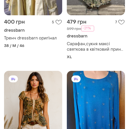
400 грн
479 грн
5
7
-21%
599 грн
dressbarn
dressbarn
Тренч dressbarn оригінал
Сарафан,сукня максі
38 / M / 46
святкова в квітковий принт
,верх натуральний шовк,
XL
dressbarn,р.14