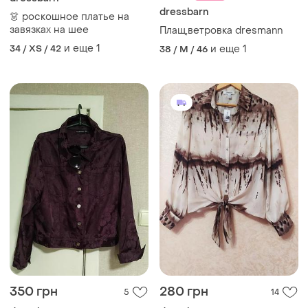
dressbarn
👗 роскошное платье на
завязках на шее
Плащ,ветровка dresmann
и еще
1
34 / XS / 42
и еще
1
38 / M / 46
350 грн
280 грн
5
14