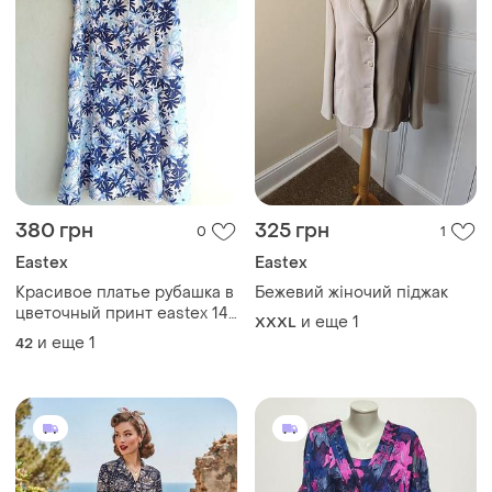
380 грн
325 грн
0
1
Eastex
Eastex
Красивое платье рубашка в
Бежевий жіночий піджак
цветочный принт eastex 14
и еще
1
XXXL
размер
и еще
1
42