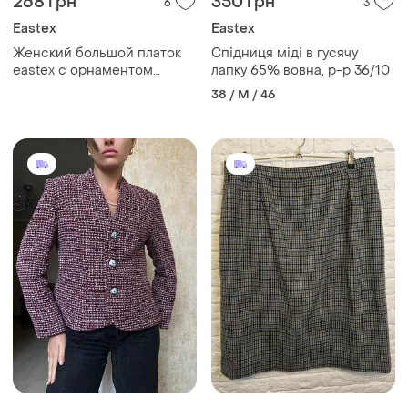
268 грн
350 грн
6
3
Eastex
Eastex
Женский большой платок
Спідниця міді в гусячу
eastex с орнаментом
лапку 65% вовна, р-р 36/10
бордовый с синим
38 / M / 46