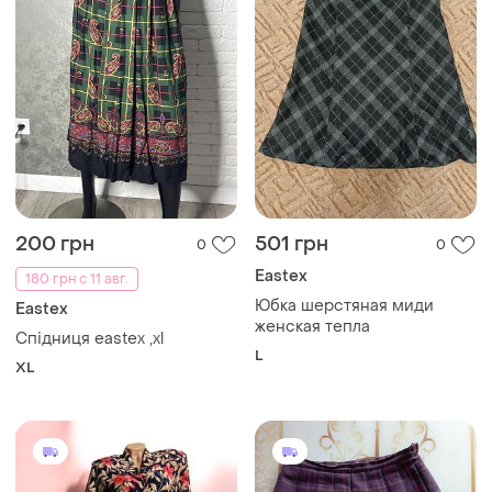
200 грн
501 грн
0
0
Eastex
180 грн с 11 авг.
Юбка шерстяная миди
Eastex
женская тепла
Спідниця eastex ,xl
L
XL