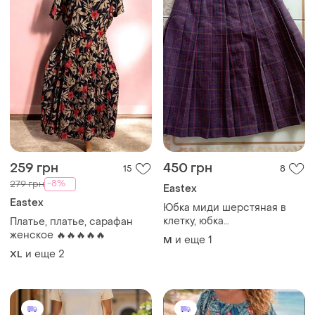
259 грн
450 грн
15
8
-8%
279 грн
Eastex
Eastex
Юбка миди шерстяная в
клетку, юбка
Платье, платье, сарафан
плиссированная винтажная
женское 🔥🔥🔥🔥🔥
и еще
1
M
клетчатая eastex heirloon
и еще
2
XL