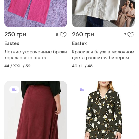
250 грн
260 грн
8
7
Eastex
Eastex
Летние укороченные брюки
Красивая блуза в молочном
кораллового цвета
цвета расшитая бисером и
вышивкой в размере 12
44 / XXL / 52
40 / L / 48