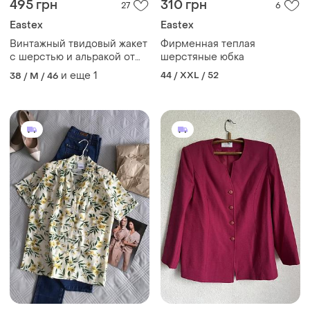
495 грн
310 грн
27
6
Eastex
Eastex
Винтажный твидовый жакет
Фирменная теплая
с шерстью и альракой от
шерстяные юбка
eastex
и еще
1
44 / XXL / 52
38 / M / 46