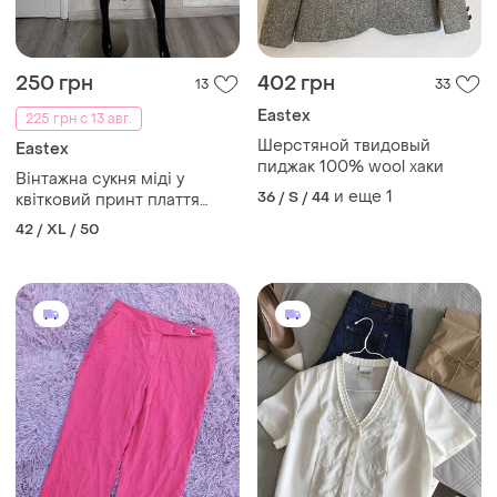
250 грн
402 грн
13
33
Eastex
225 грн с 13 авг.
Шерстяной твидовый
Eastex
пиджак 100% wool хаки
Вінтажна сукня міді у
и еще
1
36 / S / 44
квітковий принт плаття
вінтаж easter, xl
42 / XL / 50