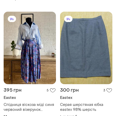
395 грн
300 грн
5
3
Eastex
Eastex
Спідниця віскоза міді синя
Серая шерстяная юбка
червоний візерунок
eastex 98% шерсть
абстракція склади 38,m