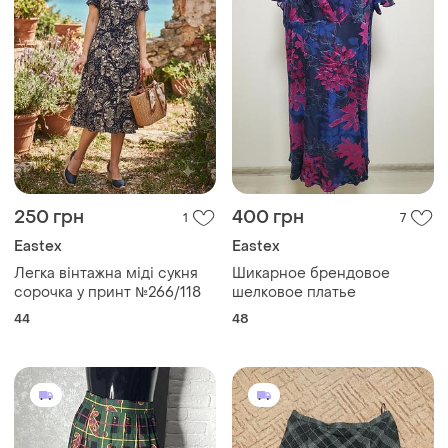
250 грн
400 грн
1
7
Eastex
Eastex
Легка вінтажна міді сукня
Шикарное брендовое
сорочка у принт №266/118
шелковое платье
44
48