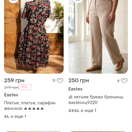
259 грн
250 грн
11
6
-8%
279 грн
Eastex
Eastex
🧊 летние брюки брючины
eastexнц9220
Платье, платье, сарафан
женское 🔥🔥🔥🔥🔥
и еще
1
XXXL
и еще
1
XL