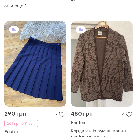
женская недорого с,м
и еще
1
36
размер 42,44
290 грн
480 грн
2
3
Eastex
261 грн с 11 авг.
Кардиган із суміші вовни
Eastex
eastex, розмір м