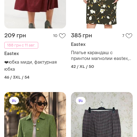
209 грн
385 грн
10
7
Eastex
188 грн с 11 авг.
Платье карандаш с
Eastex
принтом магнолии eastex,
❤️юбка миди, фактурная
размер 14/16
42 / XL / 50
юбка
46 / 3XL / 54