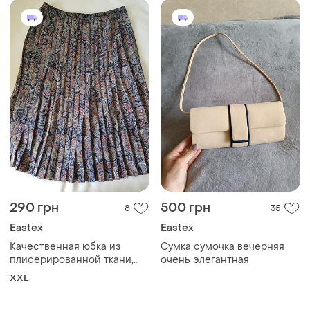
290 грн
500 грн
8
35
Eastex
Eastex
Качественная юбка из
Сумка сумочка вечерняя
плисерированной ткани,
очень элегантная
тонкий искусственный
XXL
шелк, пояс на резинке,
обхват талии 80-100см,