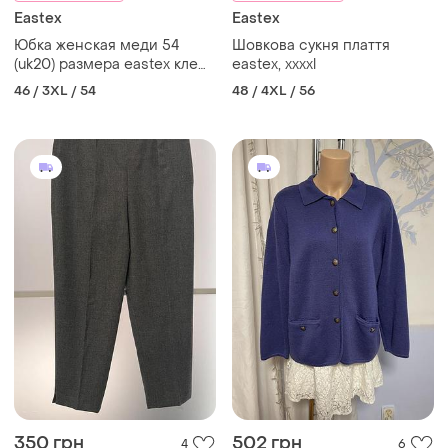
Eastex
Eastex
Юбка женская меди 54
Шовкова сукня плаття
(uk20) размера eastex клеш
eastex, xxxxl
на подкладке цветочный
46 / 3XL / 54
48 / 4XL / 56
принт
350 грн
502 грн
4
6