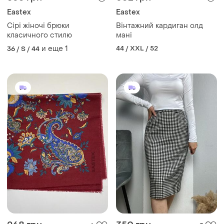
Eastex
Eastex
Сірі жіночі брюки
Вінтажний кардиган олд
класичного стилю
мані
и еще
1
44 / XXL / 52
36 / S / 44