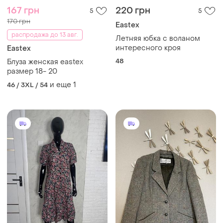
167 грн
220 грн
5
5
170 грн
Eastex
распродажа до 13 авг.
Летняя юбка с воланом
интересного кроя
Eastex
48
Блуза женская eastex
размер 18- 20
и еще
1
46 / 3XL / 54