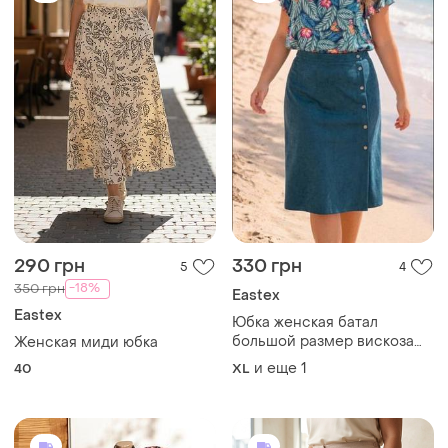
290 грн
330 грн
5
4
-18%
350 грн
Eastex
Eastex
Юбка женская батал
большой размер вискоза
Женская миди юбка
прямого кроя за колено
и еще
1
40
XL
цвета морской волны
eastex