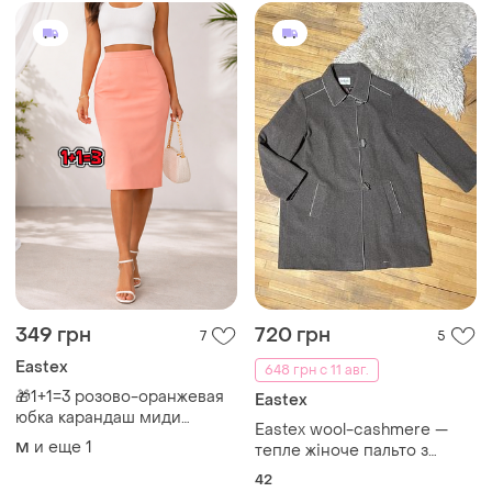
длина 75см, состояние
идеальное, британия
349 грн
720 грн
7
5
Eastex
648 грн с 11 авг.
🎁1+1=3 розово-оранжевая
Eastex
юбка карандаш миди
Eastex wool-cashmere —
высокая посадка aastex,
и еще
1
M
тепле жіноче пальто з
размер 46 - 48
кашеміром і вовною,
42