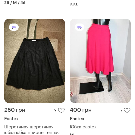
38 / M / 46
XXL
250 грн
400 грн
9
7
Eastex
Eastex
Шерстяная шерстяная
Юбка eastex
юбка юбка плиссе теплая
M