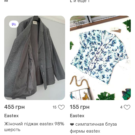
M
и еще
1
L
455 грн
155 грн
15
4
Eastex
Eastex
Жіночий піджак eastex 98%
❤️ симпатичная блуза
шерсть
фирмы eastex