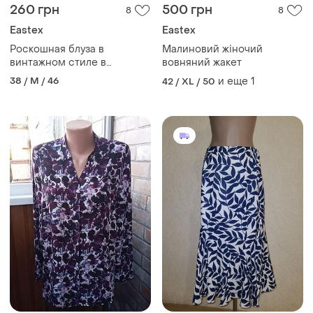
260 грн
500 грн
8
8
Eastex
Eastex
Роскошная блуза в
Малиновий жіночий
винтажном стиле в
вовняний жакет
красивый принт с
38 / M / 46
и еще
1
42 / XL / 50
отшитыми пуговицами в
размере 10