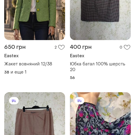
650 грн
400 грн
2
0
Eastex
Eastex
Жакет вовняний 12/38
Юбка батал 100% шерсть
20
и еще
1
38
56