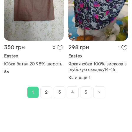
350 грн
298 грн
0
1
Eastex
Eastex
Юбка батал 20 98% шерсть
Яркая юбка 100% вискоза в
глубокую складку14-16
56
р.eastex
и еще
1
XL
1
2
3
4
5
>