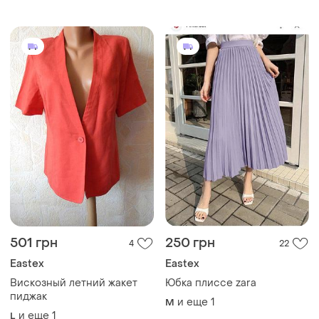
елегантне та комфортне
для холодної пори року.
501 грн
250 грн
4
22
Eastex
Eastex
Вискозный летний жакет
Юбка плиссе zara
пиджак
и еще
1
M
и еще
1
L