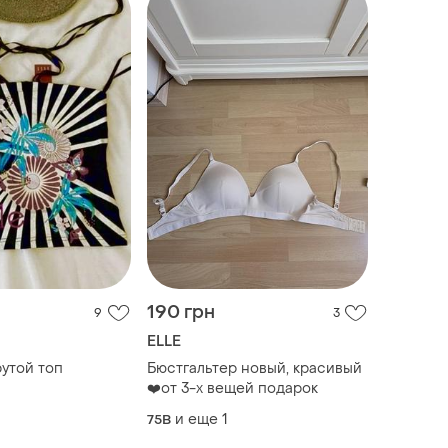
190 грн
9
3
ELLE
рутой топ
Бюстгальтер новый, красивый
❤️от 3-х вещей подарок
и еще
1
75B