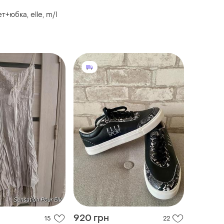
+юбка, elle, m/l
920 грн
15
22