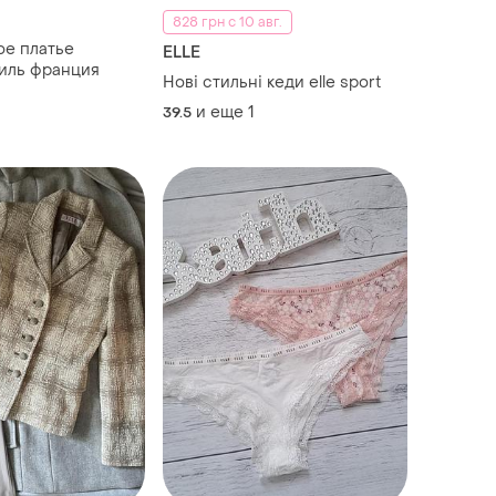
828 грн с 10 авг.
ое платье
ELLE
иль франция
Нові стильні кеди elle sport
и еще
1
39.5