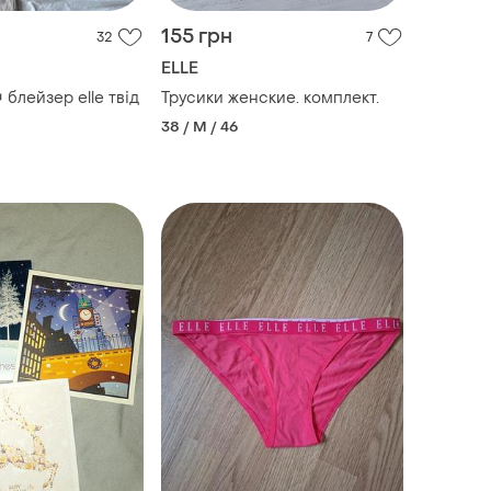
155 грн
32
7
ELLE
блейзер elle твід
Трусики женские. комплект.
38 / M / 46