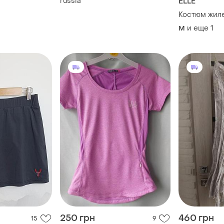
russia
ELLE
Костюм жилет
и еще
1
M
250 грн
460 грн
15
9