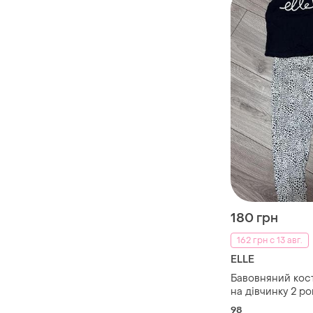
180 грн
162 грн с 13 авг.
ELLE
Бавовняний кос
на дівчинку 2 ро
98