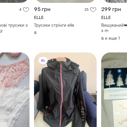
95 грн
299 грн
4
25
ELLE
ELLE
нові трусики з
Трусики стрінги elle
Вишуканий👑 
ду
s m
S
и еще
1
S