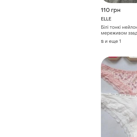
110 грн
ELLE
Білі тонкі нейло
мереживом зза
и еще
1
S