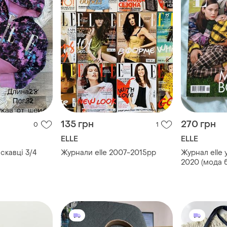
135 грн
270 грн
0
1
ELLE
ELLE
скавці 3/4
Журнали elle 2007-2015pp
Журнал elle 
2020 (мо