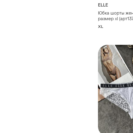
ELLE
Юбка шорты жен
размер xl (арт13
XL