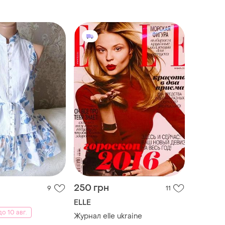
250 грн
9
11
ELLE
о 10 авг.
Журнал elle ukraine