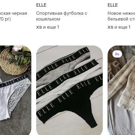
ELLE
ELLE
ская черная
Спортивная футболка с
Новое нежн
70 pr)
кошельком
бельевой ст
и еще
1
и еще
1
ХS
ХS