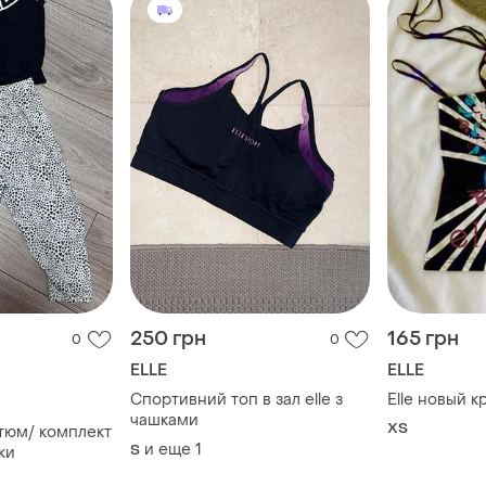
250 грн
165 грн
0
0
ELLE
ELLE
Спортивний топ в зал elle з
Elle новый к
чашками
ХS
тюм/ комплект
и еще
1
S
ки