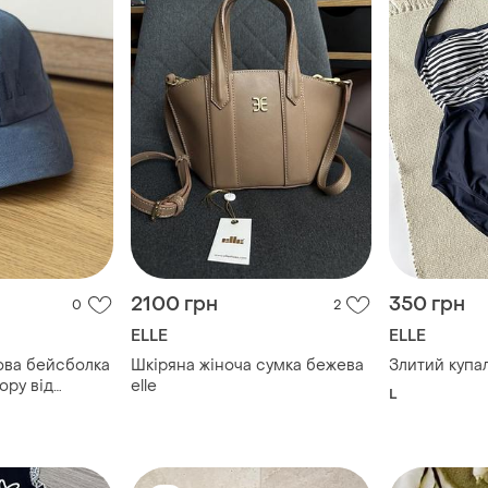
2100 грн
350 грн
0
2
ELLE
ELLE
ова бейсболка
Шкіряна жіноча сумка бежева
Злитий купал
ору від
elle
L
elle.