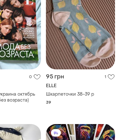
95 грн
0
1
ELLE
украина октябрь
Шкарпеточки 38-39 р
да без возраста)
39