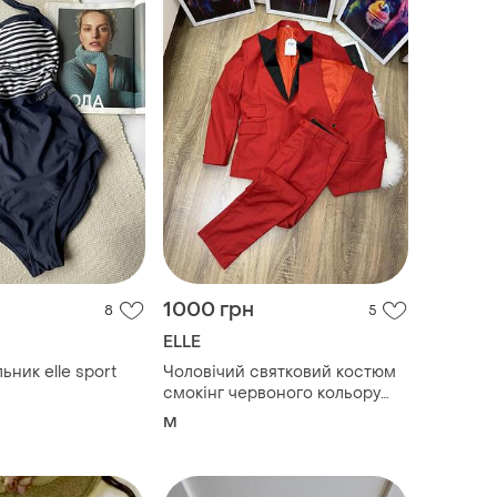
1000 грн
8
5
ELLE
ьник elle sport
Чоловічий святковий костюм
смокінг червоного кольору
elle
M