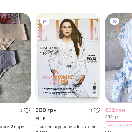
200 грн
522 грн
3
11
550 грн
ELLE
распродажа д
ринги 2 пари
Глянцеві журнали elle ukraine,