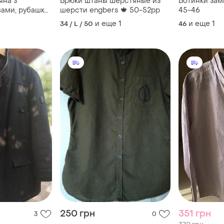
яна з
Брюки штаны шерстяные из
Ботинки за
вами, рубашка
шерсти еngbers 🍁 50-52рр
45-46
и еще
1
и еще
1
34 / L / 50
46
250 грн
351 грн
3
0