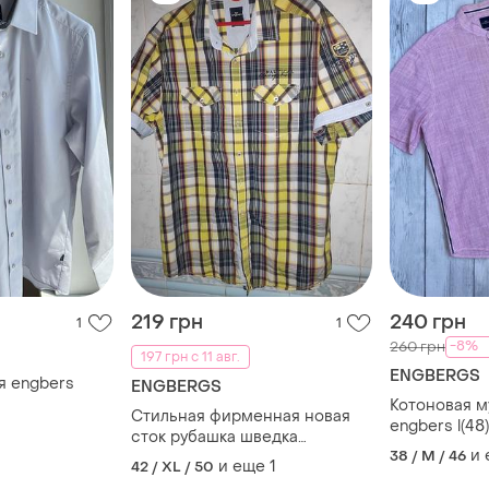
219 грн
240 грн
1
1
-8%
260 грн
197 грн с 11 авг.
ENGBERGS
я engbers
ENGBERGS
Котоновая м
Стильная фирменная новая
engbers l(48)
сток рубашка шведка
и
38 / M / 46
бренд.engbers.хл
и еще
1
42 / XL / 50