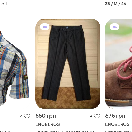
ще
1
38 / M / 46
550 грн
675 грн
3
4
ENGBERGS
ENGBERGS