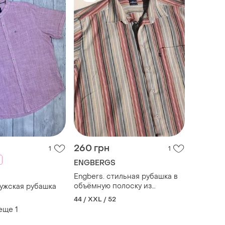
260 грн
1
1
ENGBERGS
Engbers. стильная рубашка в
объёмную полоску из
ужская рубашка
германии.
44 / XXL / 52
 еще
1