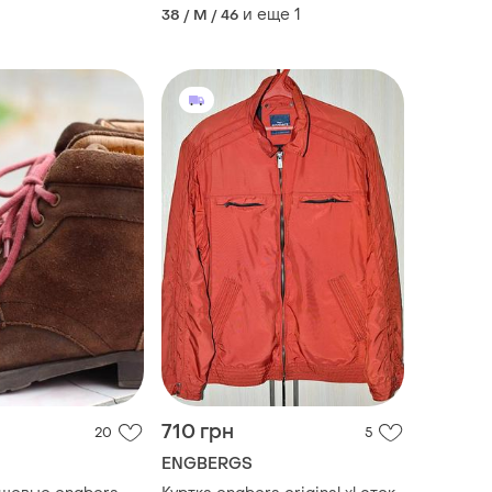
и еще
1
38 / M / 46
710 грн
20
5
ENGBERGS