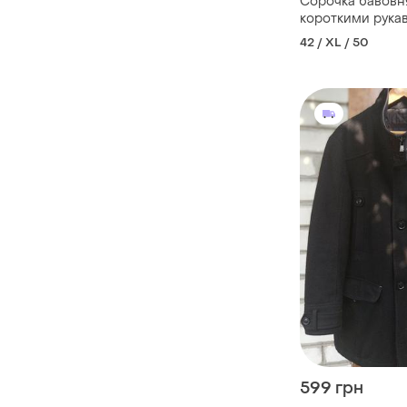
Сорочка бавовн
короткими рука
engbergs
42 / XL / 50
599 грн