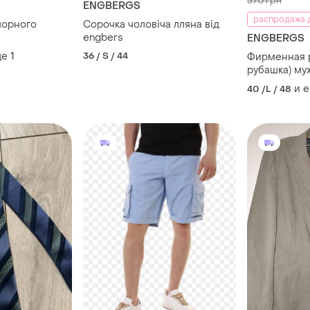
370 грн
ENGBERGS
распродажа д
чорного
Сорочка чоловіча лляна від
engbers
ENGBERGS
ще
1
36 / S / 44
Фирменная р
рубашка) му
и 
40 /L / 48