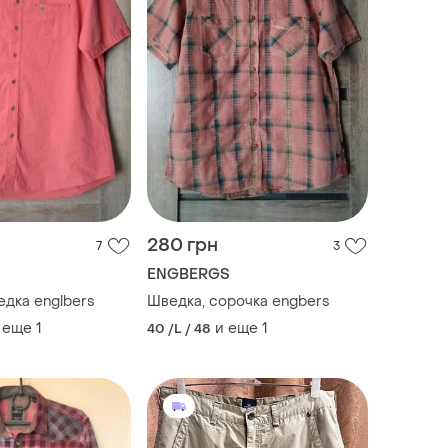
280 грн
7
3
ENGBERGS
Сорочка, шведка englbers
Шведка, сорочка engbers
 еще
1
и еще
1
40 /L / 48