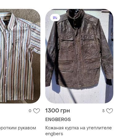
1300 грн
0
5
ENGBERGS
оротким рукавом
Кожаная куртка на утеплителе
engbers