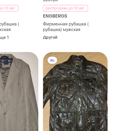
320 грн
о 10 авг.
распродажа до 10 авг.
ENGBERGS
убашка (
Фирменная рубашка (
жская
рубашка) мужская
еще
1
Другой