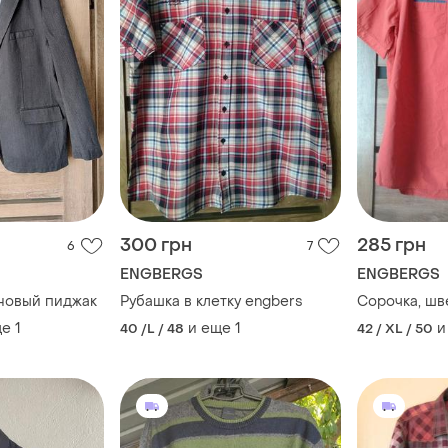
300 грн
285 грн
6
7
ENGBERGS
ENGBERGS
новый пиджак
Рубашка в клетку engbers
ще
1
и еще
1
и
40 /L / 48
42 / XL / 50