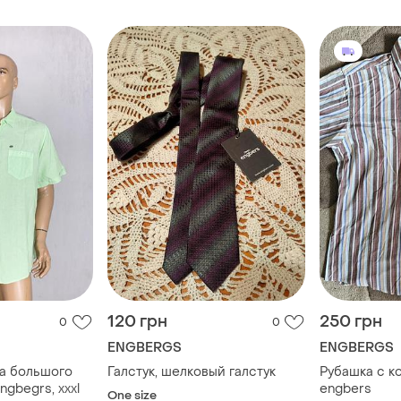
120 грн
250 грн
0
0
ENGBERGS
ENGBERGS
а большого
Галстук, шелковый галстук
Рубашка с к
ngbegrs, xxxl
engbers
One size