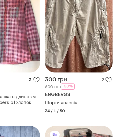
300 грн
3
2
-50%
600 грн
ENGBERGS
башка с длинным
ers р.l хлопок
Шорти чоловічі
34 / L / 50