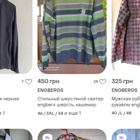
450 грн
325 грн
7
24
ENGBERGS
ENGBERGS
я черная
Стильный шерстяной свитер
Мужская ру
engbers шерсть, кашемир.
рукавом engb
е
1
и еще
1
40 /L / 48
46 / 3XL / 54