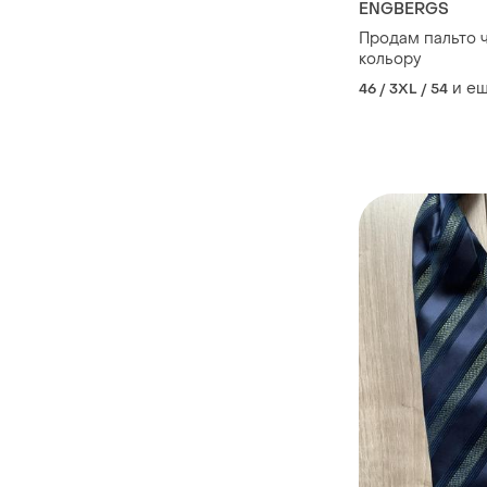
ENGBERGS
Продам пальто 
кольору
и е
46 / 3XL / 54