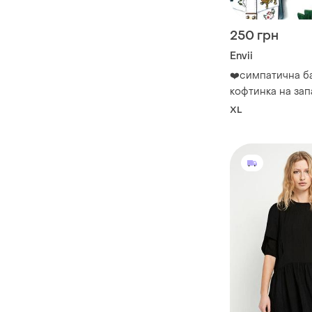
250 грн
Envii
❤️симпатична б
кофтинка на запа
XL