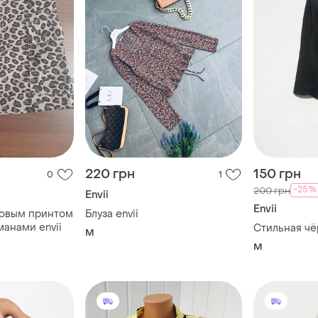
220 грн
150 грн
0
1
-25%
200 грн
Envii
Envii
довым принтом
Блуза envii
манами envii
Стильная чё
M
M