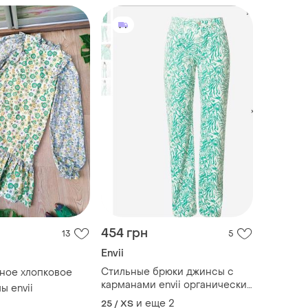
454 грн
13
5
Envii
Стильные брюки джинсы с
чное хлопковое
карманами envii органический
ы envii
коттон этикетка
и еще
2
25 / XS