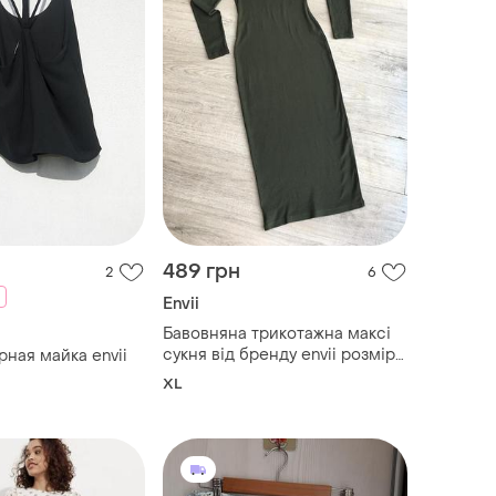
489 грн
2
6
Envii
Бавовняна трикотажна максі
сукня від бренду envii розмір
рная майка envii
xl
XL