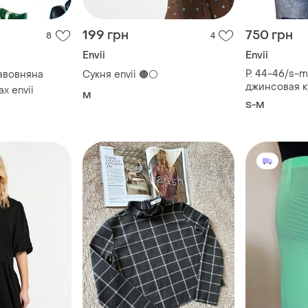
199 грн
750 грн
8
4
Envii
Envii
Р. 44-46/s-
авовняна
Сукня envii 🟤⚪️
джинсовая к
х envii
M
светло-голу
S-M