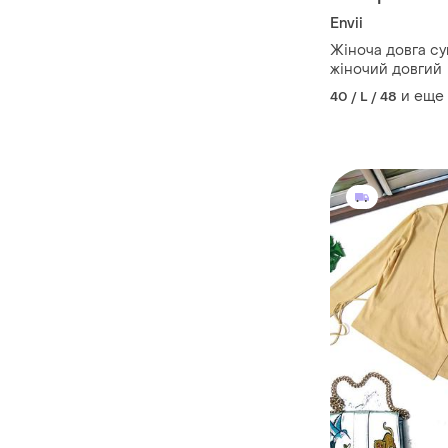
Envii
Жіноча довга с
жіночий довгий
и еще
40 / L / 48