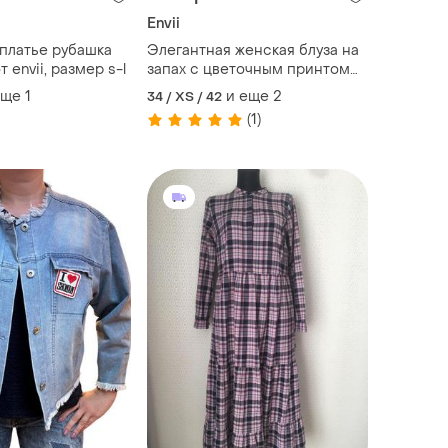
Envii
платье рубашка
Элегантная женская блуза на
 envii, размер s-l
запах с цветочным принтом
envii этикетка
еще
1
и еще
2
34 / XS / 42
(1)