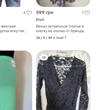
599 грн
4
7
Envii
m женская
Вечно актуальное платье в
уртка envy me
клетку из хлопка от бренда
бого цвета
envii, размер xs-s
и еще
1
36 / S / 44