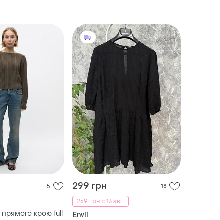
299 грн
5
18
269 грн с 13 авг.
 прямого крою full
Envii