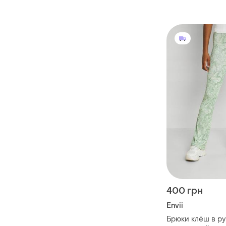
400 грн
Envii
Брюки клёш в р