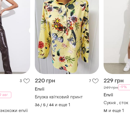
220 грн
229 грн
3
7
-9%
249 грн
Envii
Envii
 авг.
Блузка квітковий принт
Сукня , сток
и еще
1
36 / S / 44
экокожи envii
и еще
1
M