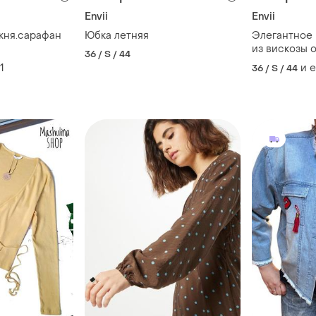
Envii
Envii
укня.сарафан
Юбка летняя
Элегантное 
из вискозы от
36 / S / 44
1
и 
36 / S / 44