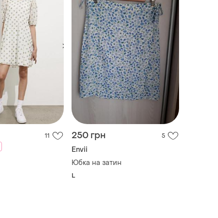
250 грн
11
5
Envii
Юбка на затин
L