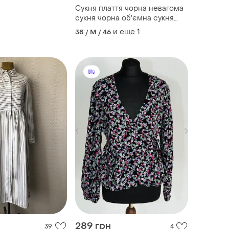
Сукня плаття чорна невагома
сукня чорна обʼємна сукня
envii
и еще
1
38 / M / 46
289 грн
39
4