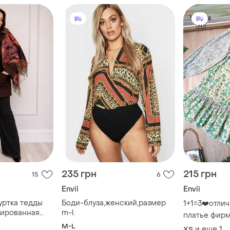
235 грн
215 грн
15
6
Envii
Envii
уртка тедды
Боди-блуза,женский,размер
1+1=3❤️отли
нированная
m-l.
платье фирм
M-L
и еще
1
ХS