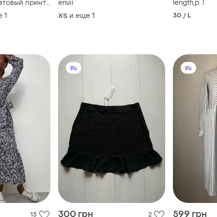
атовый принт
envii
length,p. l
envii
е
1
и еще
1
30 / L
ХS
300 грн
599 грн
13
2