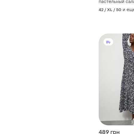
пастельный сал
мраморный узор 
и ещ
42 / XL / 50
489 грн