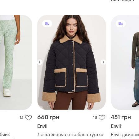
668 грн
451 грн
13
18
Envii
Envii
убчик
Легка жіноча стьобана куртка
Envii джинси