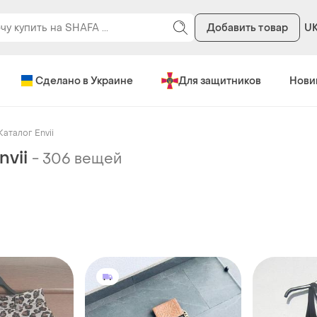
Добавить товар
U
Сделано в Украине
Для защитников
Нови
Каталог Envii
nvii
-
306 вещей