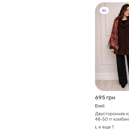
695 грн
Envii
Двусторонняя к
48-50 гг комби
сток
и еще
1
L