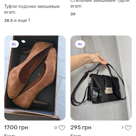
Стильные замшевые туфли
eram.
Туфли лодочки замшевые
eram.
39
и еще
1
38.5
1700 грн
295 грн
0
1