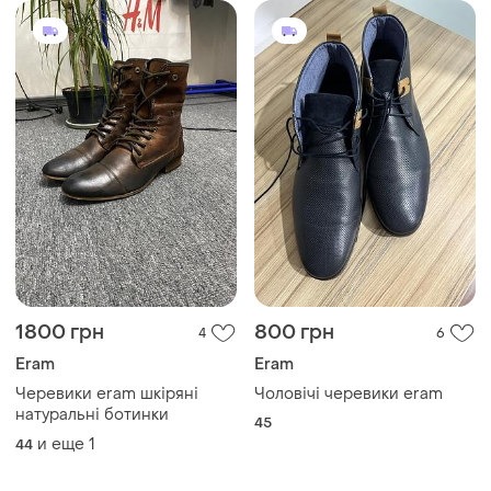
1800 грн
800 грн
4
6
Eram
Eram
Черевики eram шкіряні
Чоловічі черевики eram
натуральні ботинки
45
и еще
1
44