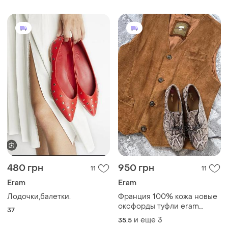
480 грн
950 грн
11
11
Eram
Eram
Лодочки,балетки.
Франция 100% кожа новые
оксфорды туфли eram
37
"змеиная кожа"
и еще
3
35.5