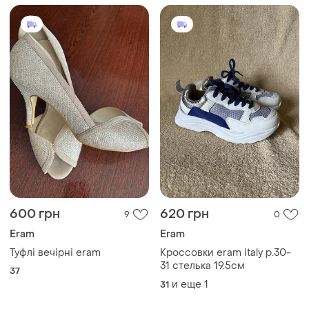
600 грн
620 грн
9
0
Eram
Eram
Туфлі вечірні eram
Кроссовки eram italy р.30-
31 стелька 19.5см
37
и еще
1
31