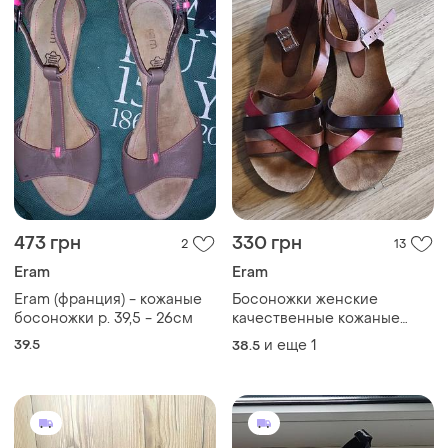
473 грн
330 грн
2
13
Eram
Eram
Eram (франция) - кожаные
Босоножки женские
босоножки р. 39,5 - 26см
качественные кожаные
удобные eram
39.5
и еще
1
38.5