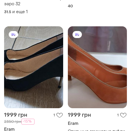
эаро 32
40
и еще
1
31.5
1999 грн
1999 грн
1
1
-15%
2350 грн
Eram
Eram