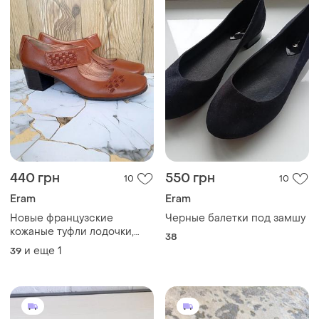
440 грн
550 грн
10
10
Eram
Eram
Новые французские
Черные балетки под замшу
кожаные туфли лодочки,
38
коричневые женские мэри
и еще
1
39
джайн, лето деми, р. 39