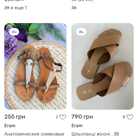
и еще
1
36
39
255 грн
790 грн
2
8
Eram
Eram
Анатомические оливковые
Шльопанці жіночі , 38