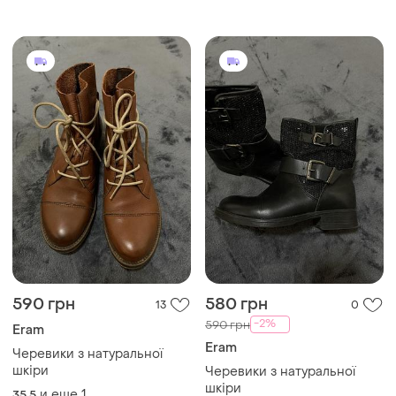
590 грн
580 грн
13
0
-2%
590 грн
Eram
Eram
Черевики з натуральної
шкіри
Черевики з натуральної
шкіри
и еще
1
35.5