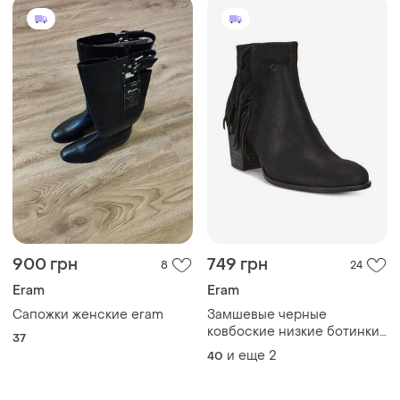
900 грн
749 грн
8
24
Eram
Eram
Сапожки женские eram
Замшевые черные
ковбоские низкие ботинки
37
казаки, ковбойки с
и еще
2
40
бахромой 40-41 размер