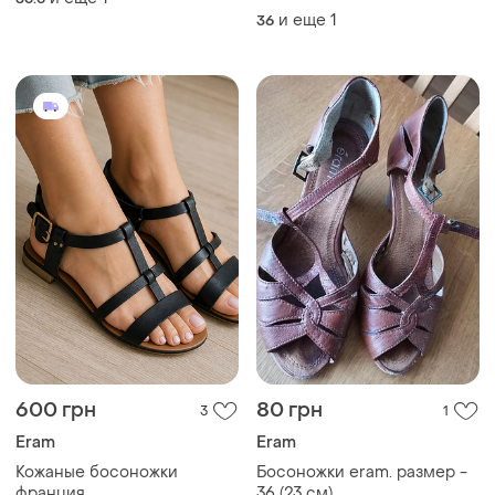
и еще
1
36
600 грн
80 грн
3
1
Eram
Eram
Кожаные босоножки
Босоножки eram. размер -
франция
36 (23 см)