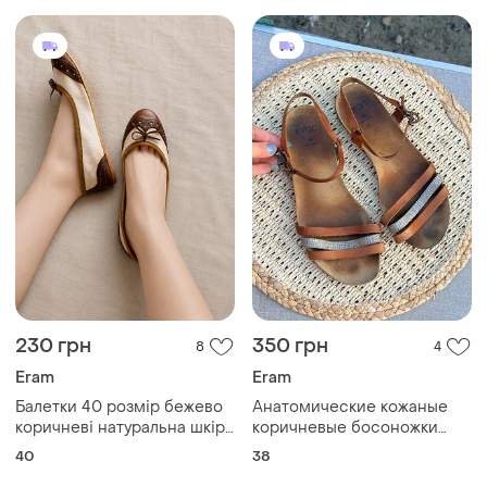
230 грн
350 грн
8
4
Eram
Eram
Балетки 40 розмір бежево
Анатомические кожаные
коричневі натуральна шкіра
коричневые босоножки
текстиль eram
сандалии с ремешком
40
38
eram 38р