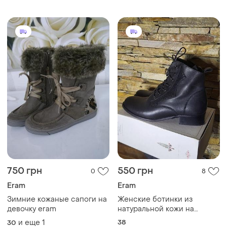
750 грн
550 грн
0
8
Eram
Eram
Зимние кожаные сапоги на
Женские ботинки из
девочку eram
натуральной кожи на
шнуровке.
и еще
1
38
30