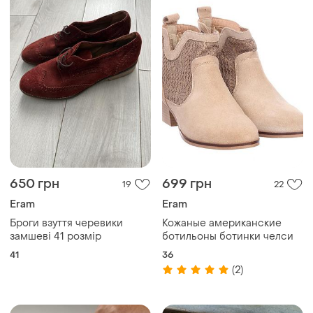
650 грн
699 грн
19
22
Eram
Eram
Броги взуття черевики
Кожаные американские
замшеві 41 розмір
ботильоны ботинки челси
41
36
(2)