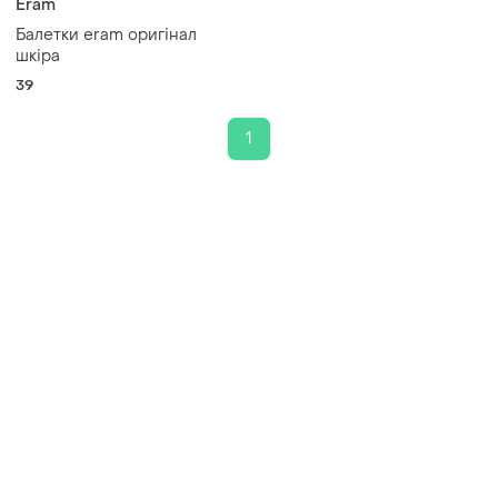
Eram
Балетки eram оригінал
шкіра
39
1