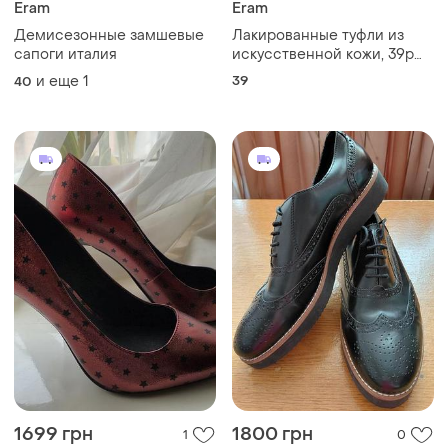
Eram
Eram
Демисезонные замшевые
Лакированные туфли из
сапоги италия
искусственной кожи, 39р
(подбор 7см)
и еще
1
39
40
1699 грн
1800 грн
1
0