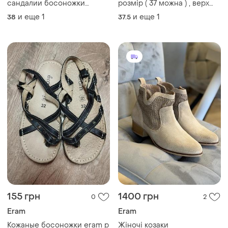
сандалии босоножки
розмір ( 37 можна ) , верх
натуральная кожа
натуральна шкіра ,
и еще
1
и еще
1
38
37.5
карамельний колір
155 грн
1400 грн
0
2
Eram
Eram
Кожаные босоножки eram р
Жіночі козаки