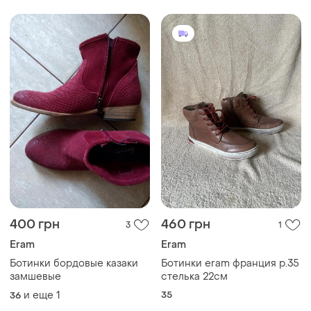
400 грн
460 грн
3
1
Eram
Eram
Ботинки бордовые казаки
Ботинки eram франция р.35
замшевые
стелька 22см
и еще
1
35
36