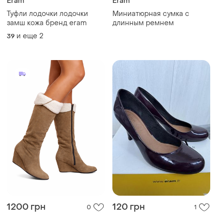
Eram
Eram
Туфли лодочки лодочки
Миниатюрная сумка с
замш кожа бренд eram
длинным ремнем
и еще
2
39
1200 грн
120 грн
0
1