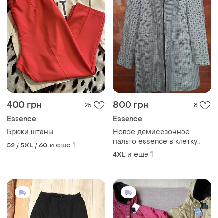
400 грн
800 грн
25
8
Essence
Essence
Брюки штаны
Новое демисезонное
пальто essence в клетку
и еще
1
52 / 5XL / 60
большой размер 64–66
и еще
1
4XL
(балта), а-силуэт