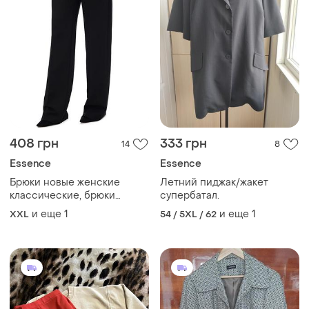
408 грн
333 грн
14
8
Essence
Essence
Брюки новые женские
Летний пиджак/жакет
классические, брюки
супербатал.
деловые офисные офисные
и еще
1
и еще
1
XXL
54 / 5XL / 62
большой размер essence