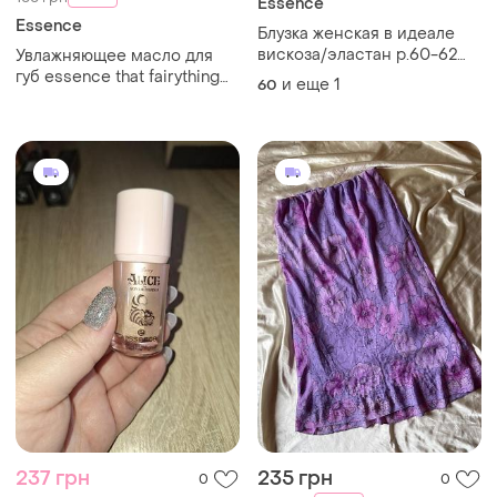
Essence
Essence
Блузка женская в идеале
вискоза/эластан р.60-62
Увлажняющее масло для
essence
губ essence that fairything
и еще
1
60
hydra kiss lip oil в оттенке
108 liquid fairyst
237 грн
235 грн
0
0