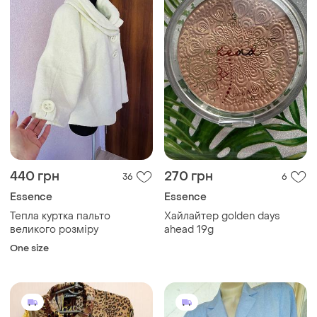
440 грн
270 грн
36
6
Essence
Essence
Тепла куртка пальто
Хайлайтер golden days
великого розміру
ahead 19g
One size