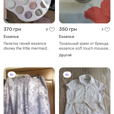
370 грн
350 грн
8
3
Essence
Essence
Палетка теней essence
Тональный крем от бренда
disney the little mermaid
essence soft touch mousse
eyeshadow palette
make-up 16 matte vanilla
Другой
новый оригинал б/у