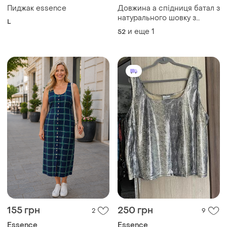
Пиджак essence
Довжина а спідниця батал з
натурального шовку з
L
розрізами з кишенями
и еще
1
52
темний шоколад, eur54
155 грн
250 грн
2
9
Essence
Essence