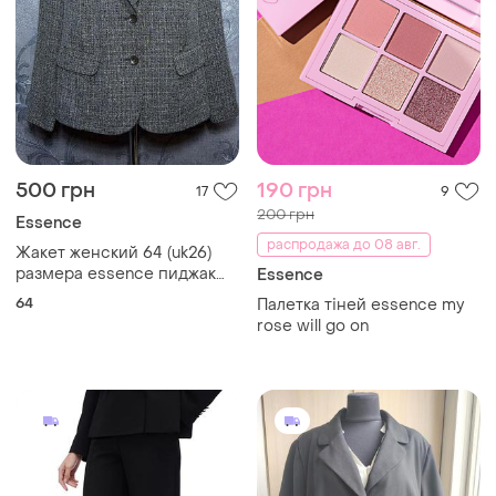
500 грн
190 грн
17
9
200 грн
Essence
распродажа до 08 авг.
Жакет женский 64 (uk26)
размера essence пиджак
Essence
блейзер стильный прямой
64
Палетка тіней essence my
классический твид
rose will go on
деловой коричневый батал
большой размер