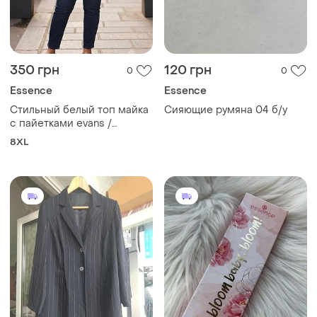
350 грн
120 грн
0
0
Essence
Essence
Стильный белый топ майка
Сияющие румяна 04 б/у
с пайетками evans /
essence батального
8XL
размера