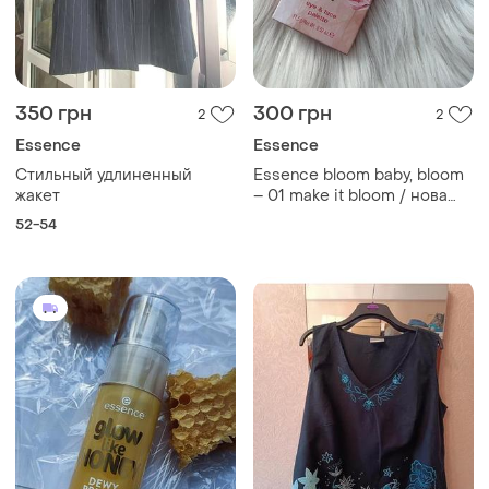
350 грн
300 грн
2
2
Essence
Essence
Стильный удлиненный
Essence bloom baby, bloom
жакет
– 01 make it bloom / нова
палетка для макіяжу очей та
52-54
обличча