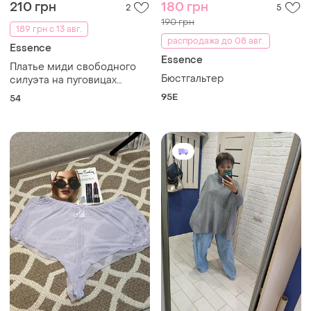
210 грн
180 грн
2
5
190 грн
189 грн с 13 авг.
распродажа до 08 авг.
Essence
Essence
Платье миди свободного
Бюстгальтер
силуэта на пуговицах
большой размер.
95E
54