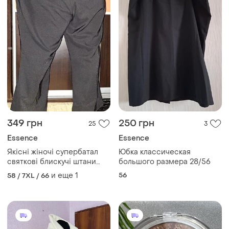
349 грн
250 грн
25
3
Essence
Essence
Якісні жіночі супербатал
Юбка классическая
святкові блискучі штани
большого размера 28/56
брюки палаццо широкі
и еще
1
56
58 / 7XL / 66
стрейч essence 30