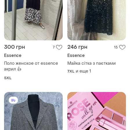
300 грн
246 грн
7
15
Essence
Essence
Поло женское от essence
Майка сітка з паєтками
акрил 👍
и еще
1
7XL
5XL