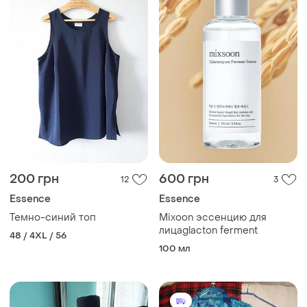
200 грн
600 грн
12
3
Essence
Essence
Темно-синий топ
Mixoon эссенцию для
лицаglacton ferment
48 / 4XL / 56
100 мл