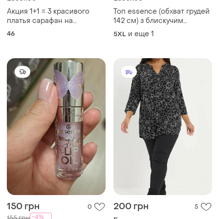
Акция 1+1 = 3 красивого
Топ essence (обхват грудей
платья сарафан на
142 см) з блискучим
пуговицах essence 100%
ефектом, квадратний виріз
46
и еще
1
5XL
вискоза большой размир
150 грн
200 грн
0
5
-4%
155 грн