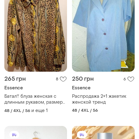
265 грн
250 грн
8
6
Essence
Essence
Батал!! блуза женская с
Распродажа 2+1 жакетик
длинным рукавом, размер
женской тренд
22/24.
и еще
1
48 / 4XL / 56
48 / 4XL / 56