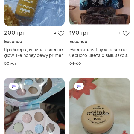
200 грн
190 грн
4
0
Essence
Essence
Праймер для лица essence
Элегантная блуза essence
glow like honey dewy primer
черного цвета с вышивкой
и цветочным принтом со
30 мл
64-66
стразами без рукавов,
свободный крой.