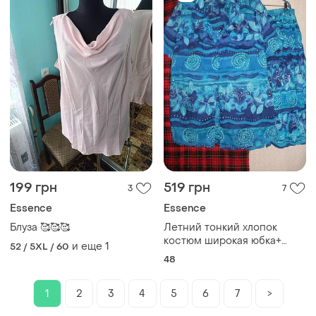
199 грн
519 грн
3
7
Essence
Essence
Блуза 🥰🥰🥰
Летний тонкий хлопок
костюм широкая юбка+
и еще
1
52 / 5XL / 60
блуза короткий рукав
48
1
2
3
4
5
6
7
>