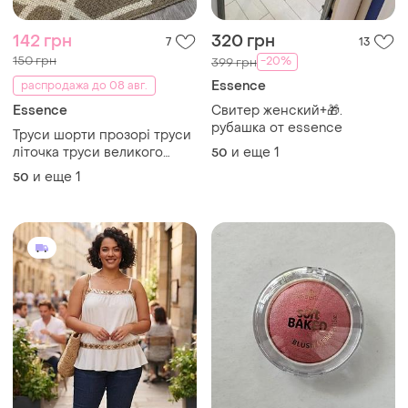
142 грн
320 грн
7
13
150 грн
-20%
399 грн
Essence
распродажа до 08 авг.
Essence
Свитер женский+🎁.
рубашка от essence
Труси шорти прозорі труси
літочка труси великого
и еще
1
50
розміру
и еще
1
50