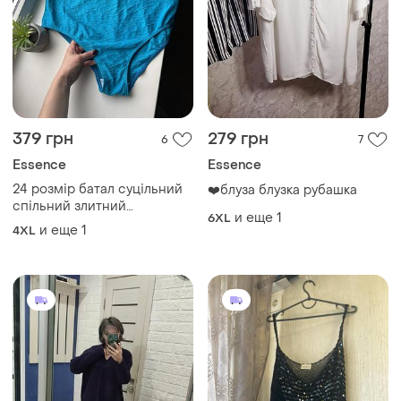
379 грн
279 грн
6
7
Essence
Essence
24 розмір батал суцільний
❤️блуза блузка рубашка
спільний злитний
и еще
1
6XL
купальник великого розміру
и еще
1
4XL