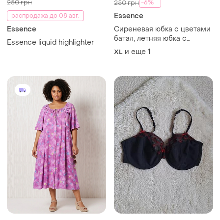
250 грн
-6%
250 грн
Essence
распродажа до 08 авг.
Essence
Сиреневая юбка с цветами
батал, летняя юбка с
Essence liquid highlighter
цветами батал, размер xl–
и еще
1
XL
xxl