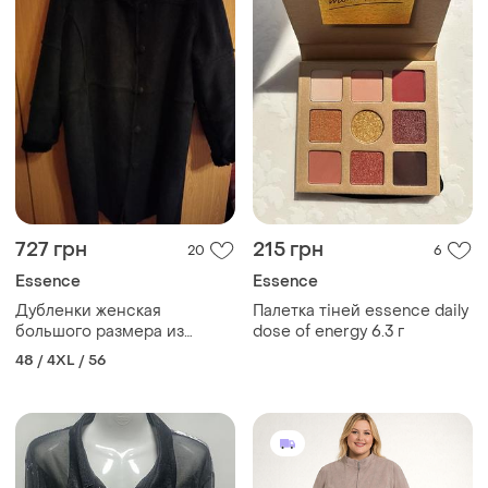
727 грн
215 грн
20
6
Essence
Essence
Дубленки женская
Палетка тіней essence daily
большого размера из
dose of energy 6.3 г
искусственного меха
48 / 4XL / 56