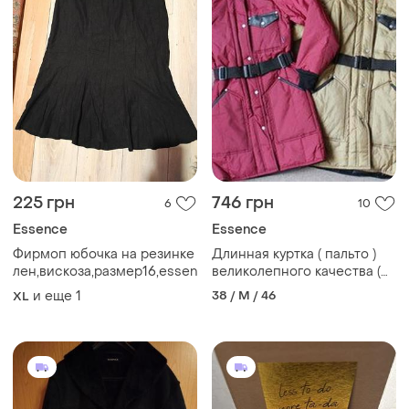
225 грн
746 грн
6
10
Essence
Essence
Фирмоп юбочка на резинке
Длинная куртка ( пальто )
лен,вискоза,размер16,essence
великолепного качества (
зима ) от essenza
и еще
1
38 / M / 46
XL