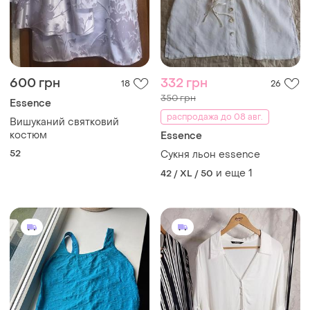
600 грн
332 грн
18
26
350 грн
Essence
распродажа до 08 авг.
Вишуканий святковий
костюм
Essence
52
Сукня льон essence
и еще
1
42 / XL / 50