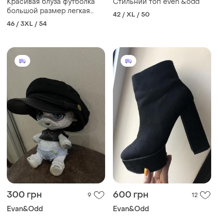
Красивая блуза футболка
Стильний топ even &odd
большой размер легкая
42 / XL / 50
блуза на лето
46 / 3XL / 54
300 грн
600 грн
9
12
Evan&Odd
Evan&Odd