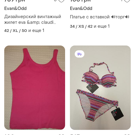
Evan&Odd
Evan&Odd
Дизайнерский винтажный
Платье с вставкой 🔊торг🔊
жилет eva &amp; claudi
и еще
1
34 / XS / 42
100% шерсть
и еще
1
42 / XL / 50