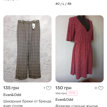
состояние новой вещи
40 / L / 48
135 грн
150 грн
1
0
-10%
165 грн
Evan&Odd
Evan&Odd
Шикарные брюки от бренда
evan ricone
Фірмове стильне жіноче