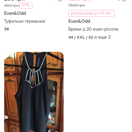
1300 грн
-27%
340 грн
Evan&Odd
распродажа до 09 авг.
Туфельки германия
Evan&Odd
38
Брюки р.20 evan-picone
и еще
2
44 / XXL / 52