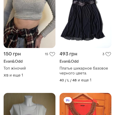
150 грн
493 грн
15
3
Evan&Odd
Evan&Odd
Топ жіночий
Платье шикарное базовое
черного цвета.
и еще
1
ХS
и еще
1
40 / L / 48