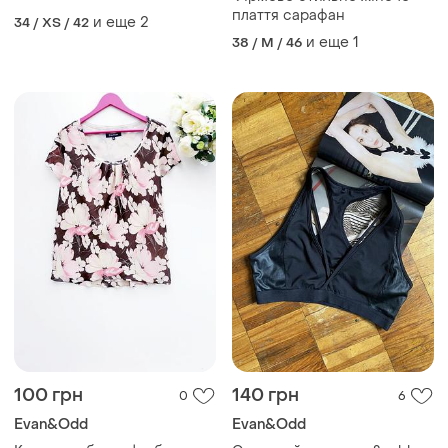
плаття сарафан
и еще
2
34 / XS / 42
и еще
1
38 / M / 46
100 грн
140 грн
0
6
Evan&Odd
Evan&Odd