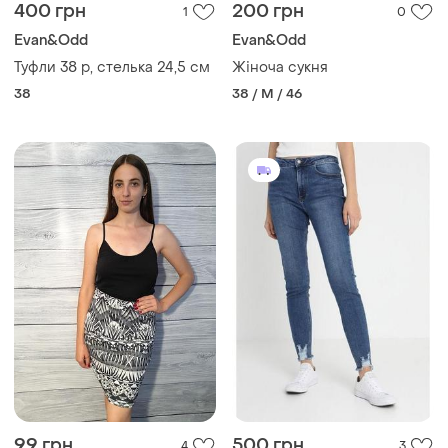
400 грн
200 грн
1
0
Evan&Odd
Evan&Odd
Туфли 38 р, стелька 24,5 см
Жіноча сукня
38
38 / M / 46
99 грн
500 грн
4
3