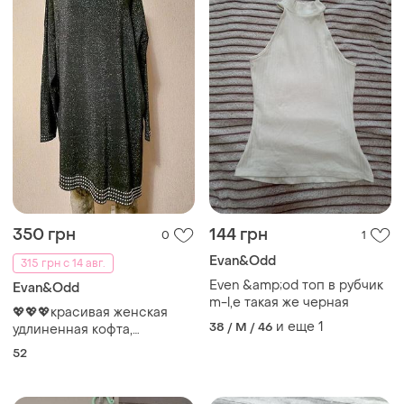
350 грн
144 грн
0
1
Evan&Odd
315 грн с 14 авг.
Even &amp;od топ в рубчик
Evan&Odd
m-l,е такая же черная
💖💖💖красивая женская
и еще
1
38 / M / 46
удлиненная кофта,
джемпер, туника evans💖💖
52
💖