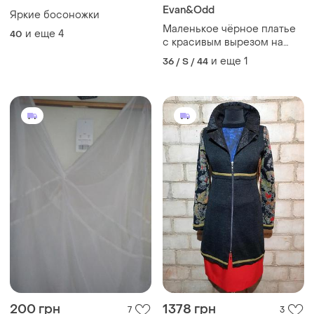
Evan&Odd
Яркие босоножки
Маленькое чёрное платье
и еще
4
40
с красивым вырезом на
спине из очень плотной
и еще
1
36 / S / 44
вискозы
200 грн
1378 грн
7
3