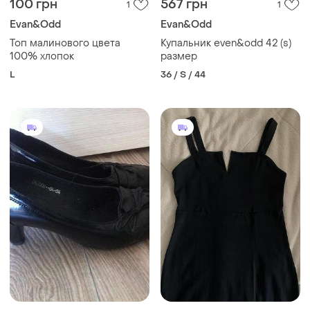
100 грн
567 грн
1
1
Evan&Odd
Evan&Odd
Топ малинового цвета
Купальник even&odd 42 (s)
100% хлопок
размер
L
36 / S / 44