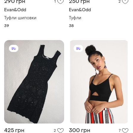
290 грн
250 грн
1
2
Evan&Odd
Evan&Odd
Туфли шиповки
Туфли
39
38
425 грн
300 грн
2
7