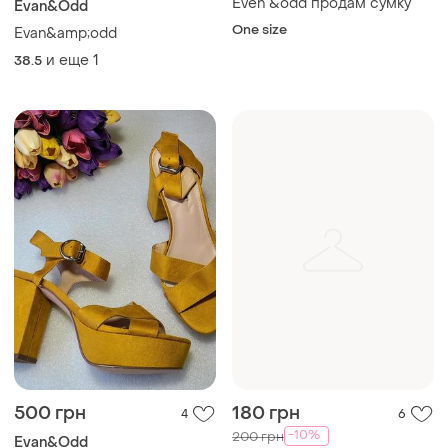
Even &odd продам сумку
Evan&Odd
One size
Evan&amp;odd
и еще
1
38.5
500 грн
180 грн
4
6
-10%
200 грн
Evan&Odd