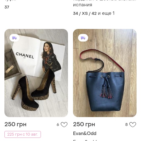
испания
37
и еще
1
34 / XS / 42
250 грн
250 грн
6
8
Evan&Odd
225 грн с 10 авг.