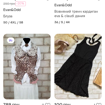
-20%
250 грн
Evan&Odd
Evan&Odd
Вовняний тренч кардиган
eva & claudi дания
Блуза
36 / S / 44
50 / 4XL / 58
789 грн
100 грн
0
1