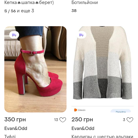
Кепка🔥шапка🔥берет)
Ботильйони
и еще
3
38
S / 56
350 грн
250 грн
13
3
Evan&Odd
Evan&Odd
Туфлі
Кардиган с шестью альпаки