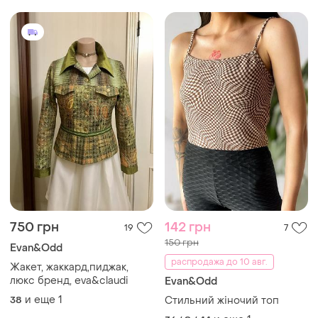
750 грн
142 грн
19
7
150 грн
Evan&Odd
распродажа до 10 авг.
Жакет, жаккард,пиджак,
люкс бренд, eva&claudi
Evan&Odd
и еще
1
38
Стильний жіночий топ