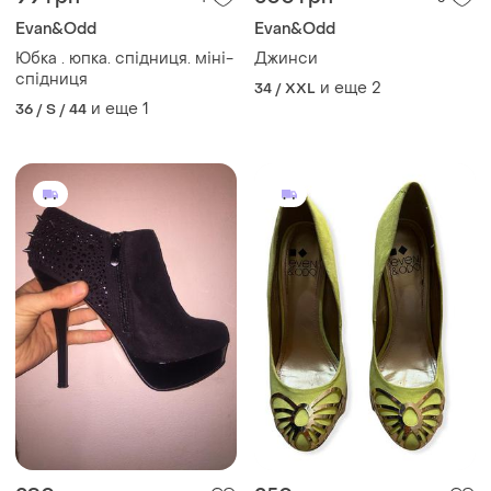
Evan&Odd
Evan&Odd
Юбка . юпка. спідниця. міні-
Джинси
спідниця
и еще
2
34 / XXL
и еще
1
36 / S / 44