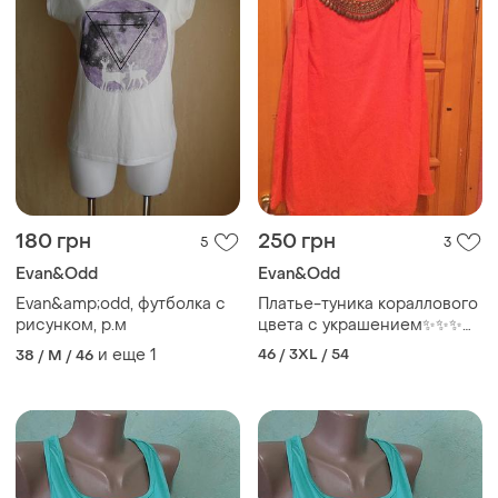
180 грн
250 грн
5
3
Evan&Odd
Evan&Odd
Evan&amp;odd, футболка с
Платье-туника кораллового
рисунком, р.м
цвета с украшением✨✨✨✨
👌
и еще
1
46 / 3XL / 54
38 / M / 46