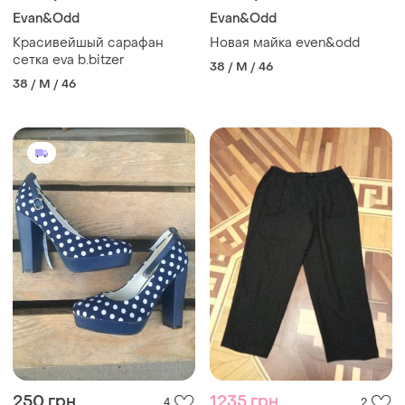
Evan&Odd
Evan&Odd
Красивейшый сарафан
Новая майка even&odd
сетка eva b.bitzer
38 / M / 46
38 / M / 46
250 грн
1235 грн
4
2