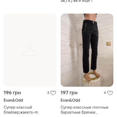
и еще
1
36 / S / 44
196 грн
197 грн
3
9
Evan&Odd
Evan&Odd
Супер классый
Супер классные плотные
блейзер,жакетs-m
бархатные брючки