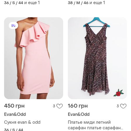
eva&claudi
и еще
1
и еще
1
36 / S / 44
38 / M / 46
450 грн
160 грн
3
3
Evan&Odd
Evan&Odd
Сукня evan & odd
Платье миди летний
сарафан платье сарафан
36 / S / 44