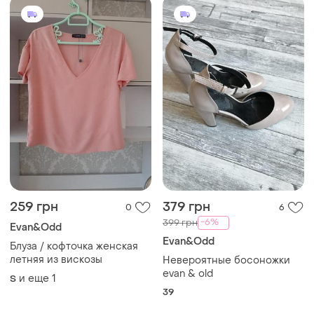
259 грн
379 грн
0
6
-6%
399 грн
Evan&Odd
Evan&Odd
Блуза / кофточка женская
летняя из вискозы
Невероятные босоножки
evan & old
и еще
1
S
39