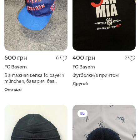
500 грн
400 грн
0
2
FC Bayern
FC Bayern
Винтажная кепка fc bayern
Футболки/з принтом
münchen, бавария, бав
Другой
(snapback)
One size