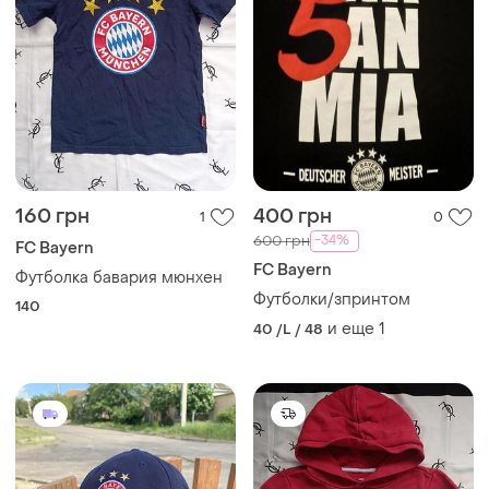
160 грн
400 грн
1
0
-34%
600 грн
FC Bayern
FC Bayern
Футболка бавария мюнхен
Футболки/зпринтом
140
и еще
1
40 /L / 48