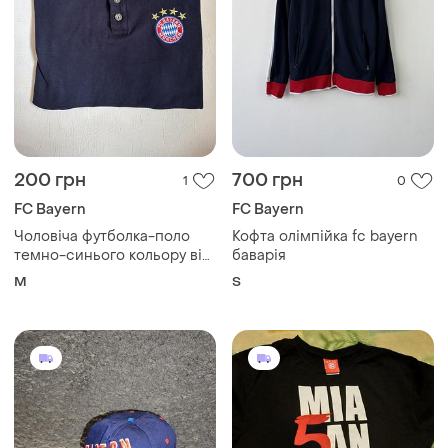
200 грн
700 грн
1
0
FC Bayern
FC Bayern
Чоловіча футболка-поло
Кофта олімпійка fc bayern
темно-синього кольору від
баварія
fc bayern münchen
M
S
виконана з 100% бавовни
та має вишитий логотип
клубу