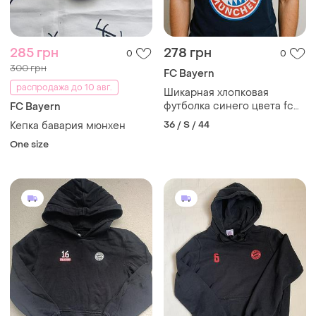
285 грн
278 грн
0
0
300 грн
FC Bayern
распродажа до 10 авг.
Шикарная хлопковая
футболка синего цвета fc
FC Bayern
bayern munchen,
36 / S / 44
Кепка бавария мюнхен
молниеносная отправка
One size