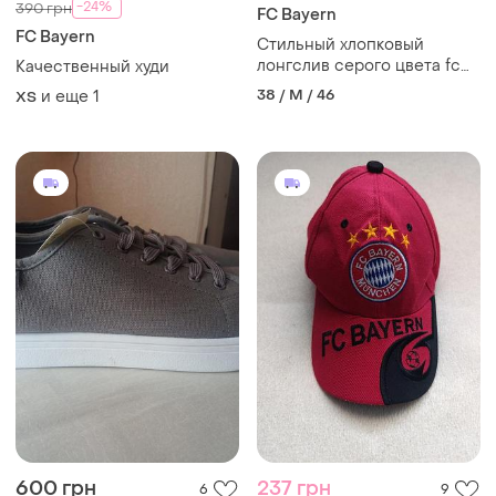
-24%
390 грн
FC Bayern
FC Bayern
Стильный хлопковый
лонгслив серого цвета fc
Качественный худи
bayern, 💯 оригинал,
38 / M / 46
и еще
1
ХS
молниеносная отправка
600 грн
237 грн
6
9