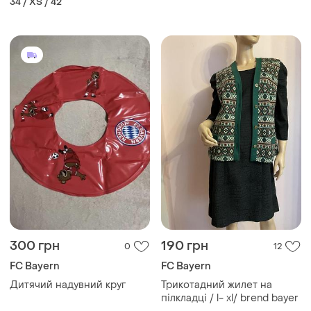
34 / XS / 42
светится
300 грн
190 грн
0
12
FC Bayern
FC Bayern
Дитячий надувний круг
Трикотадний жилет на
пілкладці / l- xl/ brend bayer