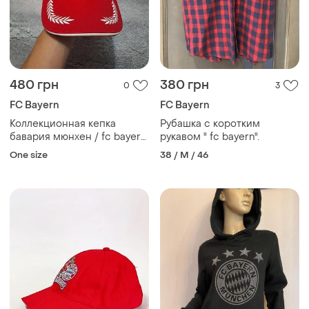
480 грн
380 грн
0
3
FC Bayern
FC Bayern
Коллекционная кепка
Рубашка с коротким
бавария мюнхен / fc bayern
рукавом " fc bayern".
munchen - чемпион 2008
One size
38 / M / 46
(оригинал)