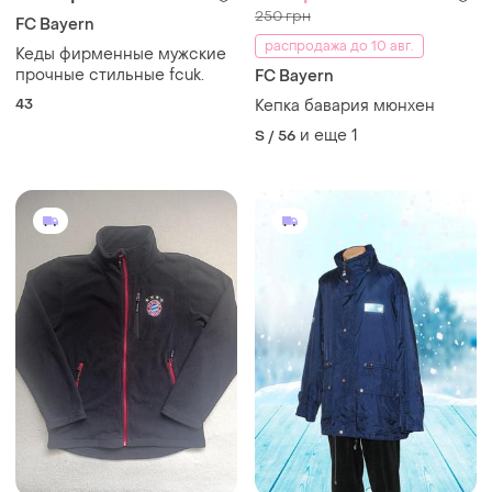
250 грн
FC Bayern
распродажа до 10 авг.
Кеды фирменные мужские
прочные стильные fcuk.
FC Bayern
43
Кепка бавария мюнхен
и еще
1
S / 56