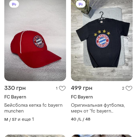
тренировочные
330 грн
499 грн
1
2
FC Bayern
FC Bayern
Бейсболка кепка fc bayern
Оригинальная футболка,
munchen
мерч от “fc bayern
munchen”
и еще
1
40 /L / 48
M / 57