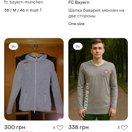
fc bayern munchen
FC Bayern
и еще
1
38 / M / 46
Шапка бавария мюнхен на
две стороны
One size
300 грн
338 грн
6
3