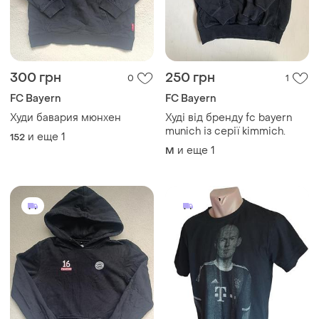
300 грн
250 грн
0
1
FC Bayern
FC Bayern
Худи бавария мюнхен
Худі від бренду fc bayern
munich із серії kimmich.
и еще
1
152
и еще
1
M