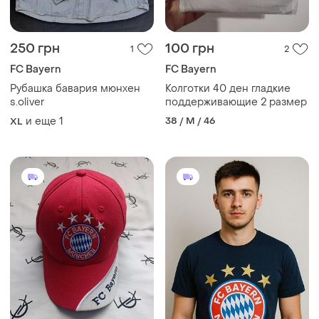
250 грн
100 грн
1
2
FC Bayern
FC Bayern
Рубашка бавария мюнхен
Колготки 40 ден гладкие
s.oliver
поддерживающие 2 размер
и еще
1
38 / M / 46
XL