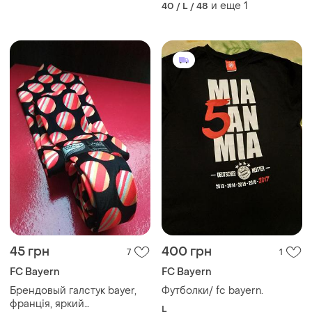
и еще
1
40 / L / 48
45 грн
400 грн
7
1
FC Bayern
FC Bayern
Брендовый галстук bayer,
Футболки/ fc bayern.
франція, яркий
L