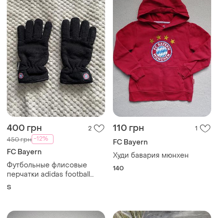
400 грн
110 грн
2
1
-12%
450 грн
FC Bayern
FC Bayern
Худи бавария мюнхен
Футбольные флисовые
140
перчатки adidas football
бавария мюнхен
S
спортивные варежки
рукавиці bayern munchen
nike спортивные