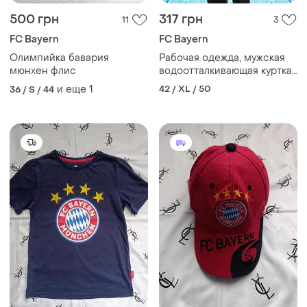
500 грн
317 грн
11
3
FC Bayern
FC Bayern
Олимпийка бавария
Рабочая одежда, мужская
мюнхен флис
водоотталкивающая куртка
со светооттражателем
и еще
1
42 / XL / 50
36 / S / 44