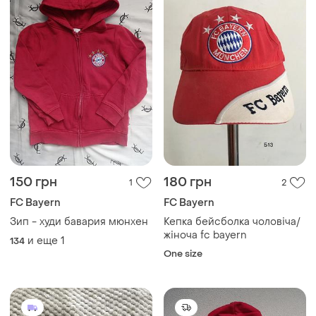
150 грн
180 грн
1
2
FC Bayern
FC Bayern
Зип - худи бавария мюнхен
Кепка бейсболка чоловіча/
жіноча fc bayern
и еще
1
134
One size