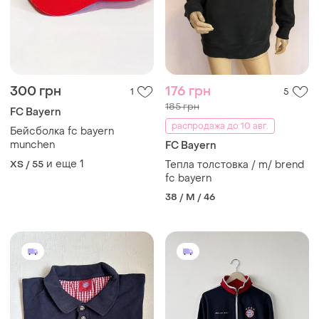
300 грн
176 грн
1
5
185 грн
FC Bayern
распродажа до 10 авг.
Бейсболка fc bayern
munchen
FC Bayern
и еще
1
XS / 55
Тепла толстовка / m/ brend
fc bayern
38 / M / 46