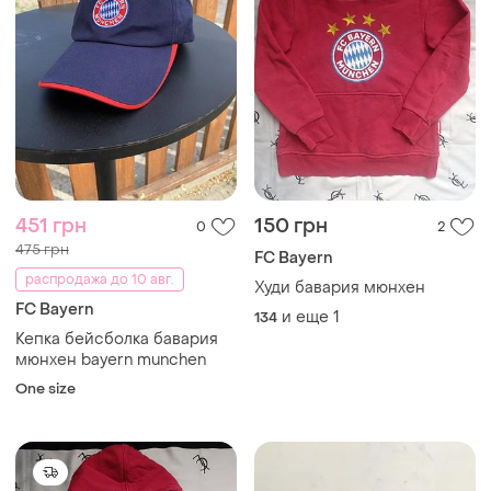
451 грн
150 грн
0
2
475 грн
FC Bayern
распродажа до 10 авг.
Худи бавария мюнхен
FC Bayern
и еще
1
134
Кепка бейсболка бавария
мюнхен bayern munchen
One size