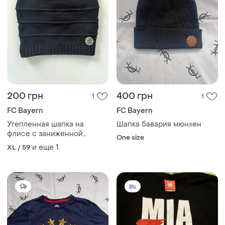
200 грн
400 грн
1
1
FC Bayern
FC Bayern
Утепленная шапка на
Шапка бавария мюнхен
флисе с заниженной
One size
макушкой bayern munchen
и еще
1
XL / 59