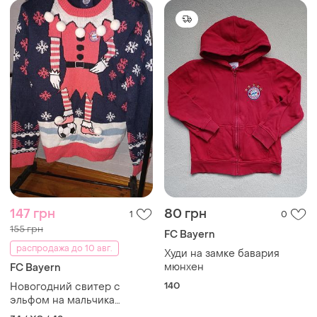
147 грн
80 грн
1
0
155 грн
FC Bayern
распродажа до 10 авг.
Худи на замке бавария
мюнхен
FC Bayern
140
Новогодний свитер с
эльфом на мальчика
подростка размер xs