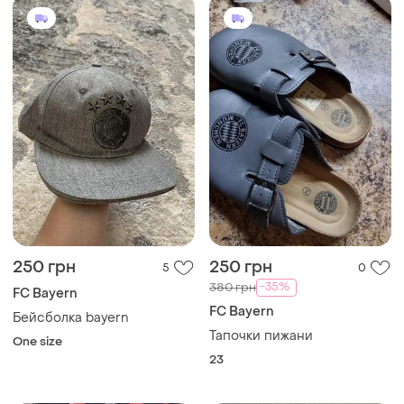
250 грн
250 грн
5
0
-35%
380 грн
FC Bayern
FC Bayern
Бейсболка bayern
Тапочки пижани
One size
23