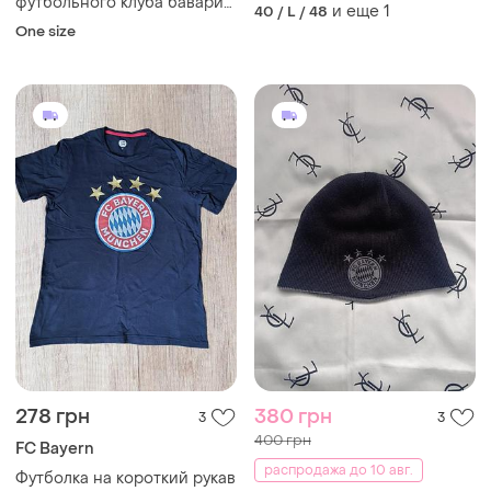
футбольного клуба бавария
и еще
1
40 / L / 48
байерн мюнхен fc bayern
One size
munchen kids club красная
с мишкой
278 грн
380 грн
3
3
400 грн
FC Bayern
распродажа до 10 авг.
Футболка на короткий рукав