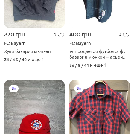
370 грн
400 грн
0
4
FC Bayern
FC Bayern
Худи бавария мюнхен
🔥 продаётся футболка фк
бавария мюнхен – арьен
и еще
1
34 / XS / 42
роббен! 🔥
и еще
1
36 / S / 44