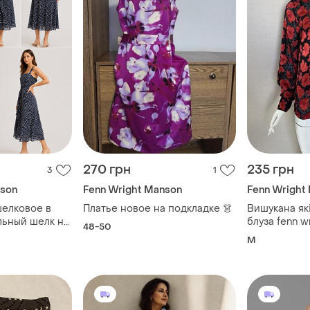
270 грн
235 грн
3
1
nson
Fenn Wright Manson
Fenn Wright
шелковое в
Платье новое на подкладке 👗
Вишукана як
льный шелк на
блуза fenn w
48-50
афан
M