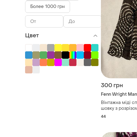
Более 1000 грн
Цвет
300 грн
Fenn Wright Ma
Вінтажна міді сп
шовку з розрізо
44