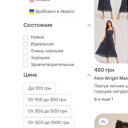
Зроблено в Україні
Состояние
Новое
Идеальное
Очень хорошее
Хорошее
Удовлетворительное
450 грн
Цена
Fenn Wright Ma
Платье летнее 
До 100 грн
горошек натура
бретельках сар
и еще
1
S
От 100 до 300 грн
шелковый
От 300 до 500 грн
От 500 до 1000 грн