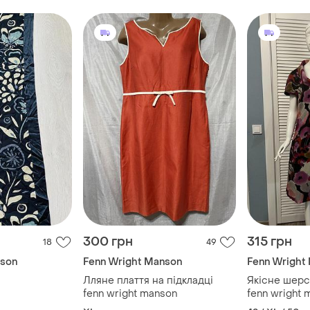
300 грн
315 грн
18
49
nson
Fenn Wright Manson
Fenn Wright
Лляне плаття на підкладці
Якісне шерс
fenn wright manson
fenn wright 