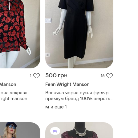
500 грн
1
16
 Manson
Fenn Wright Manson
існа яскрава
Вовняна чорна сукня футляр
right manson
преміум бренд 100% шерсть
fenn wright manson
и еще
1
M