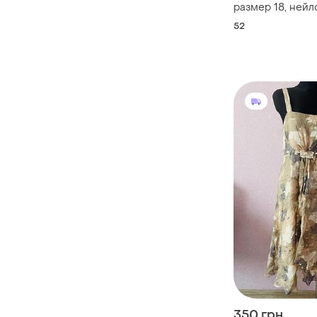
размер 18, нейл
подкладка поли
52
примерно на на
350 грн