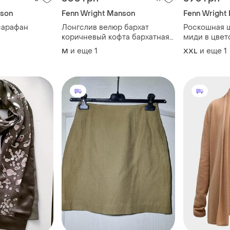
nson
Fenn Wright Manson
Fenn Wright
сарафан
Лонгслив велюр бархат
Роскошная 
коричневый кофта бархатная
миди в цвет
велюровая коричневая гольф
fenn right m
и еще
1
и еще
1
M
XXL
гольфик реглан