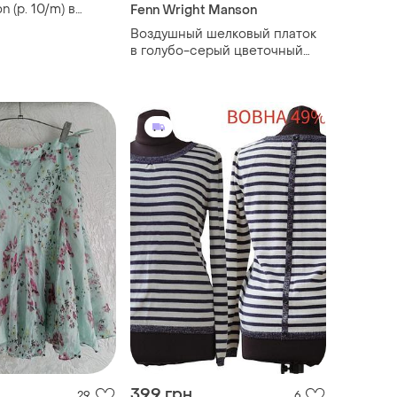
n (р. 10/m) в
Fenn Wright Manson
Воздушный шелковый платок
в голубо-серый цветочный
принт fenn wright manson
studio (102 см на 102 см)
399 грн
29
6