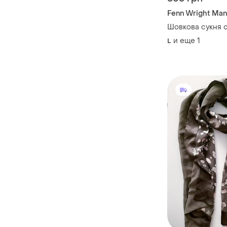
Fenn Wright Ma
Шовкова сукня 
и еще
1
L