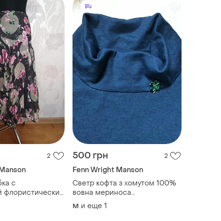
500 грн
2
2
 Manson
Fenn Wright Manson
ка с
Светр кофта з хомутом 100%
й флористический
вовна мериноса
смарагдового кольору розмір
и еще
1
M
м