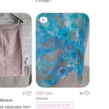
и еще
1
L
242 грн
5
16
255 грн
 Manson
распродажа до 10 авг.
ка-карандаш fenn