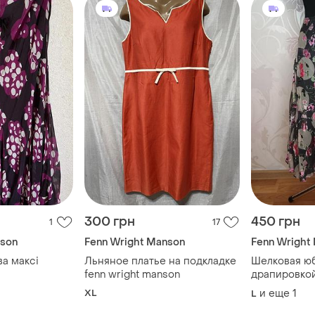
300 грн
450 грн
1
17
nson
Fenn Wright Manson
Fenn Wright
а максі
Льняное платье на подкладке
Шелковая юб
fenn wright manson
драпировко
принт
XL
и еще
1
L