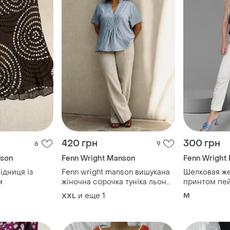
420 грн
300 грн
6
9
nson
Fenn Wright Manson
Fenn Wright
ідниця із
Fenn wright manson вишукана
Шелковая же
м
жіночна сорочка туніка льон
принтом пе
розмір 2xl сіро-блакитна
и еще
1
M
XXL