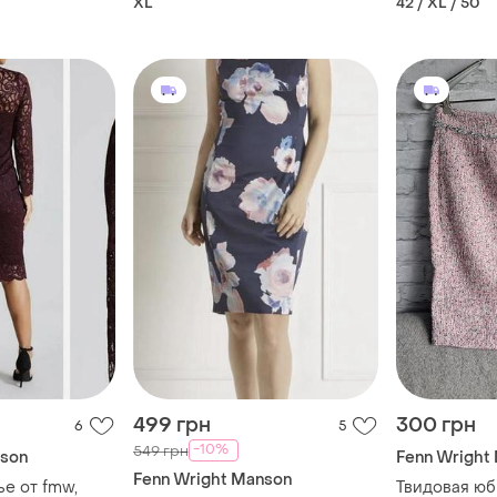
XL
42 / XL / 50
499 грн
300 грн
6
5
-10%
549 грн
nson
Fenn Wright
Fenn Wright Manson
е от fmw,
Твидовая юб