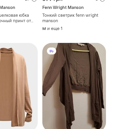
 Manson
Fenn Wright Manson
шелковая юбка
Тонкий светрик fenn wright
очный принт от
manson
anson
и еще
1
M