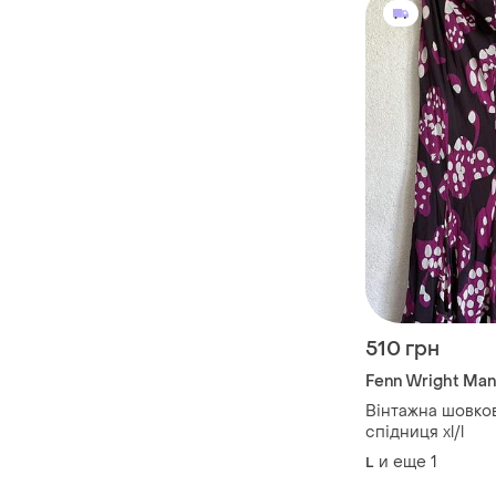
510 грн
Fenn Wright Ma
Вінтажна шовков
спідниця xl/l
и еще
1
L