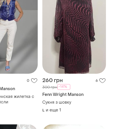
260 грн
0
6
-14%
300 грн
 Manson
Fenn Wright Manson
нская жилетка с
йсли
Сукня з шовку
и еще
1
L