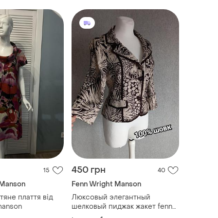
450 грн
15
40
 Manson
Fenn Wright Manson
тяне плаття від
Люксовый элегантный
manson
шелковый пиджак жакет fenn
wright manson 💎100% шовк