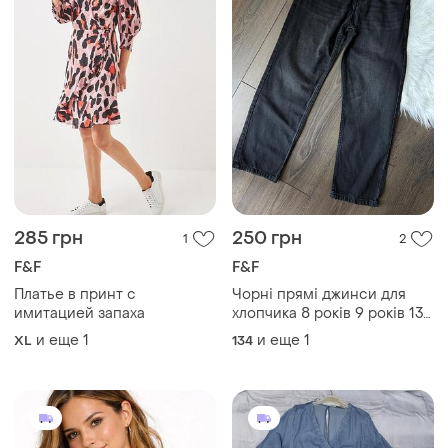
285 грн
250 грн
1
2
F&F
F&F
Платье в принт с
Чорні прямі джинси для
имитацией запаха
хлопчика 8 років 9 років 134
см на резинці прямі широкі
и еще
1
и еще
1
XL
134
з утяжками в школу