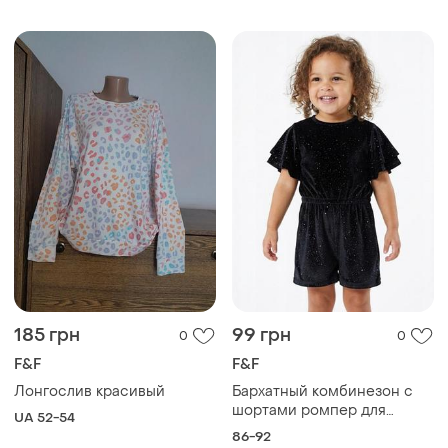
185 грн
99 грн
0
0
F&F
F&F
Лонгослив красивый
Бархатный комбинезон с
шортами ромпер для
UA 52-54
девочки
86-92