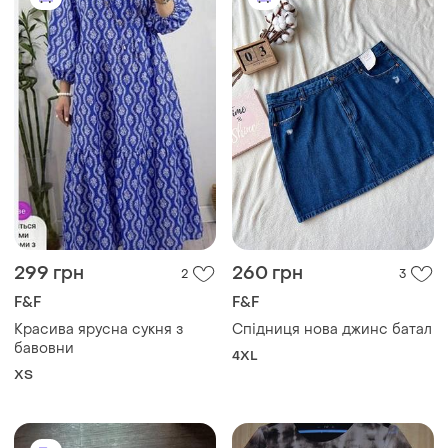
299 грн
260 грн
2
3
F&F
F&F
Красива ярусна сукня з
Спідниця нова джинс батал
бавовни
4XL
ХS