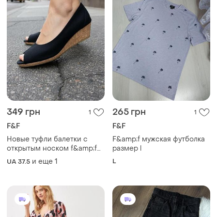
349 грн
265 грн
1
1
F&F
F&F
Новые туфли балетки с
F&amp;f мужская футболка
открытым носком f&amp;f
размер l
черного цвета
и еще
1
L
UA 37.5