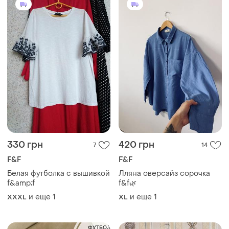
330 грн
420 грн
7
14
F&F
F&F
Белая футболка с вышивкой
Лляна оверсайз сорочка
f&amp;f
f&f🌿
и еще
1
и еще
1
XXXL
XL