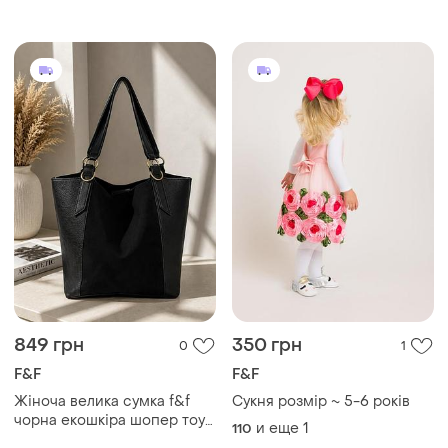
849 грн
350 грн
0
1
F&F
F&F
Жіноча велика сумка f&f
Сукня розмір ~ 5-6 років
чорна екошкіра шопер тоут
и еще
1
110
з золотистою фурнітурою