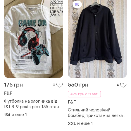
175 грн
550 грн
3
4
F&F
495 грн с 11 авг.
Футболка на хлопчика від
F&F
f&f 8-9 років ріст 135 стан
Стильний чоловічий
ідеальний дов 55, шир 37.5
и еще
1
134
бомбер, трикотажна легка
чорна мастерка куртка
и еще
1
XXL
бомбер батал