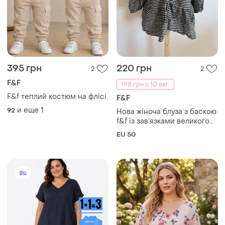
395 грн
220 грн
2
2
F&F
198 грн с 10 авг.
F&f теплий костюм на флісі
F&F
и еще
1
92
Нова жіноча блуза з баскою
f&f із завʼязками великого
розміру. чорно‑біла
EU 50
клітинка, зав’язки, розмір uk
22.