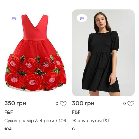
350 грн
300 грн
0
0
F&F
F&F
Сукня розмір 3-4 роки / 104
Жіноча сукня f&f
104
S