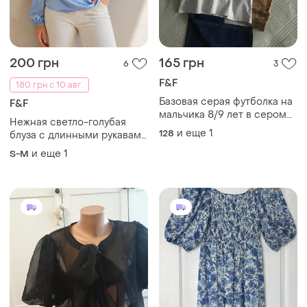
200 грн
165 грн
6
3
F&F
180 грн с 10 авг.
Базовая серая футболка на
F&F
мальчика 8/9 лет в сером
Нежная светло-голубая
цвете
и еще
1
128
блуза с длинными рукавами
от бренда f&amp;f.
и еще
1
S-M