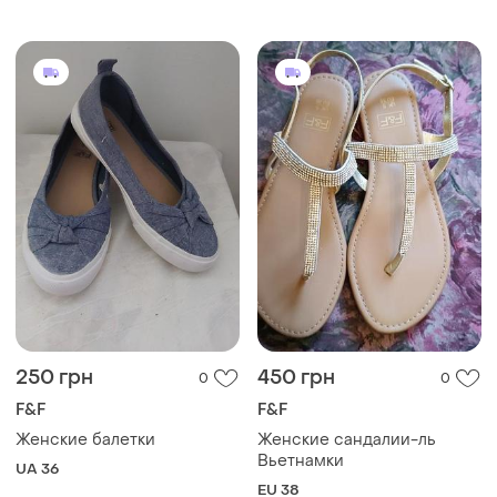
250 грн
450 грн
0
0
F&F
F&F
Женские балетки
Женские сандалии-ль
Вьетнамки
UA 36
EU 38