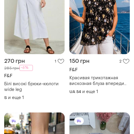
270 грн
150 грн
1
2
-6%
285 грн
F&F
F&F
Красивая трикотажная
вискозная блуза впереди
Білі високі брюки-кюлоти
шифоновое плиссе
wide leg
и еще
1
UA 54
большого размера батал
и еще
1
S