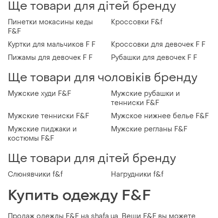
Ще товари для дітей бренду
Пинетки мокасины кеды
Кроссовки F&f
F&F
Куртки для мальчиков F F
Кроссовки для девочек F F
Пижамы для девочек F F
Рубашки для девочек F F
Ще товари для чоловіків бренду
Мужские худи F&F
Мужские рубашки и
тенниски F&F
Мужские тенниски F&F
Мужское нижнее белье F&F
Мужские пиджаки и
Мужские регланы F&F
костюмы F&F
Ще товари для дітей бренду
Слюнявчики f&f
Нагрудники f&f
Купить одежду F&F
Продаж одежды F&F на shafa.ua. Вещи F&F вы можете