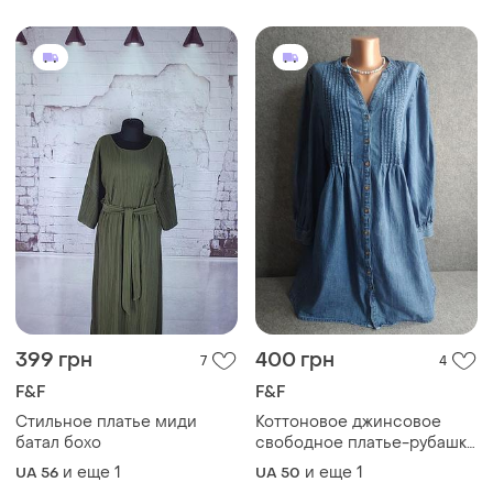
399 грн
400 грн
7
4
F&F
F&F
Стильное платье миди
Коттоновое джинсовое
батал бохо
свободное платье-рубашка
средней плотности 50-52
и еще
1
и еще
1
UA 56
UA 50
размера