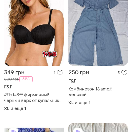
349 грн
250 грн
1
3
-31%
500 грн
F&F
F&F
Комбинезон f&amp;f,
женский,
🎁1+1=3** фирменный
молодежный,миди, размер
черный верх от купальника
и еще
1
XL
xl -xxl, вискоза, весна, лето
бюст пуш ап f&amp;f,
и еще
1
XL
осень, бангладеш.
размер 38f (85f)