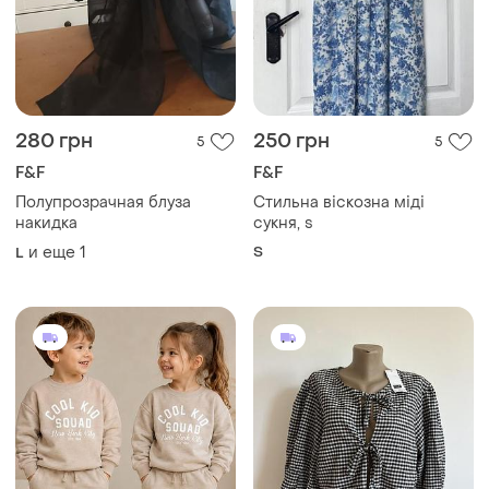
280 грн
250 грн
5
5
F&F
F&F
Полупрозрачная блуза
Стильна віскозна міді
накидка
сукня, s
и еще
1
S
L