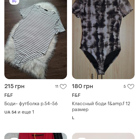
215 грн
180 грн
11
5
F&F
F&F
Боди- футболка р.54-56
Классный боди f&amp;f 12
размер
и еще
1
UA 54
L