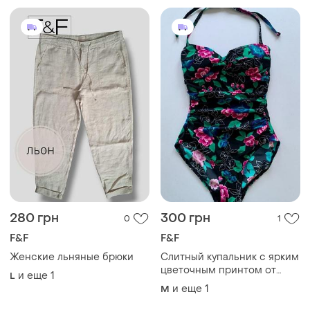
280 грн
300 грн
0
1
F&F
F&F
Женские льняные брюки
Слитный купальник с ярким
цветочным принтом от
и еще
1
L
f&amp;f 🖤🩷
и еще
1
M