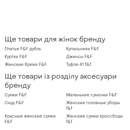
Ще товари для жінок бренду
Платье F&F дубль
Купальники F&F
Куртки F&F
Джинсы F&F
Женские брюки F&F
Туфли 41 f&f
Ще товари із розділу аксесуари
бренду
Сумки F&F
Маленькие сумочки F&F
Снуд F&F
Женские головные уборы
f&f
Красные женские сумки
Женские сумки кроссбоди
F&F
f&f