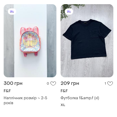
300 грн
209 грн
0
1
F&F
F&F
Наплічник розмір ~ 2-5
Футболка f&amp;f (xl)
років
XL