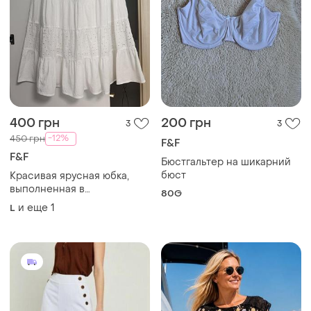
400 грн
200 грн
3
3
-12%
450 грн
F&F
F&F
Бюстгальтер на шикарний
бюст
Красивая ярусная юбка,
выполненная в
80G
романтичном летнем стиле
и еще
1
L
бохо, от бренда f&amp;f🤍🤍