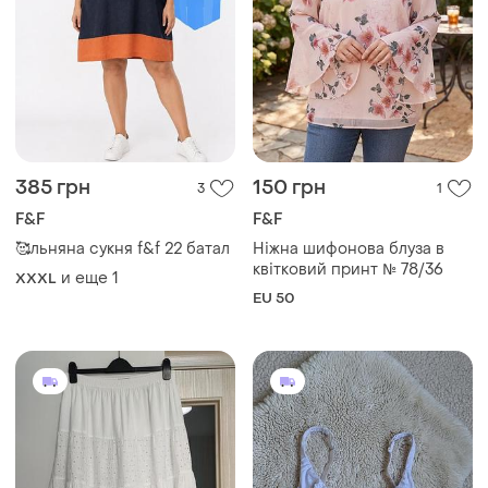
385 грн
150 грн
3
1
F&F
F&F
🥰льняна сукня f&f 22 батал
Ніжна шифонова блуза в
квітковий принт № 78/36
и еще
1
XXXL
EU 50