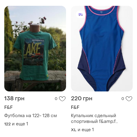
138 грн
220 грн
0
0
F&F
F&F
Футболка на 122- 128 см
Купальник сдельный
спортивный f&amp;f
и еще
1
122
размер 14
и еще
1
XL