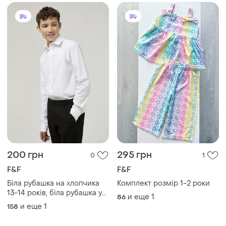
200 грн
295 грн
0
1
F&F
F&F
Біла рубашка на хлопчика
Комплект розмір 1-2 роки
13-14 років, біла рубашка у
и еще
1
86
школу, рубашка f&f 13-14
и еще
1
158
років