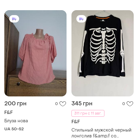
uk20/eur48.
200 грн
345 грн
0
0
F&F
311 грн с 11 авг.
Блуза нова
F&F
UA 50-52
Стильный мужской черный
лонгслив f&amp;f со