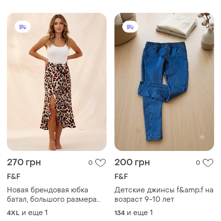
270 грн
200 грн
0
0
F&F
F&F
Новая брендовая юбка
Детские джинсы f&amp;f на
батал, большого размера
возраст 9-10 лет
"f&f" с леопардовым
и еще
1
и еще
1
4XL
134
принтом. размер