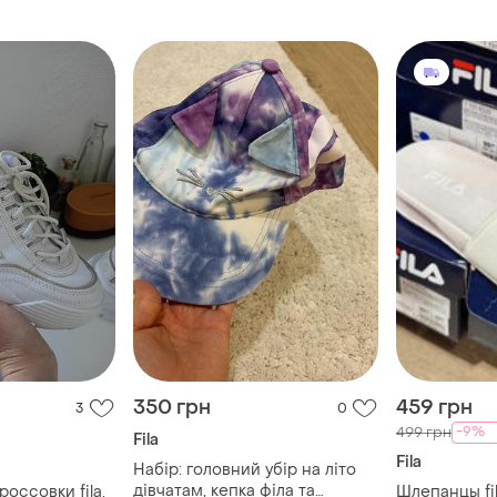
350 грн
459 грн
3
0
-9%
499 грн
Fila
Fila
Набір: головний убір на літо
дівчатам, кепка філа та
оссовки fila,
Шлепанцы fila