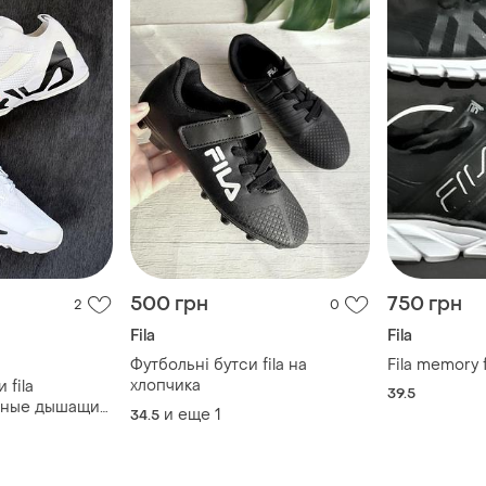
500 грн
750 грн
2
0
Fila
Fila
Футбольні бутси fila на
Fila memory 
хлопчика
 fila
39.5
аные дышащие
и еще
1
34.5
оны