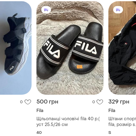
500 грн
329 грн
0
0
Fila
Fila
Щльопанці чоловічі fila 40 р.(
Штани спорт
уст 25.5/26 см
fila, розмір s.
40
S