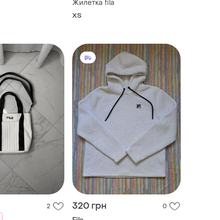
Жилетка fila
ХS
320 грн
2
0