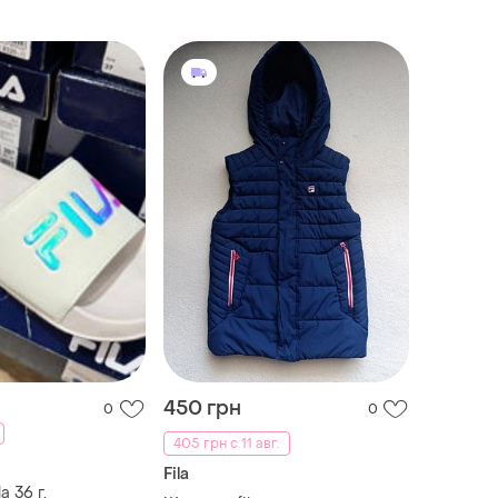
450 грн
0
0
405 грн с 11 авг.
Fila
 36 г.