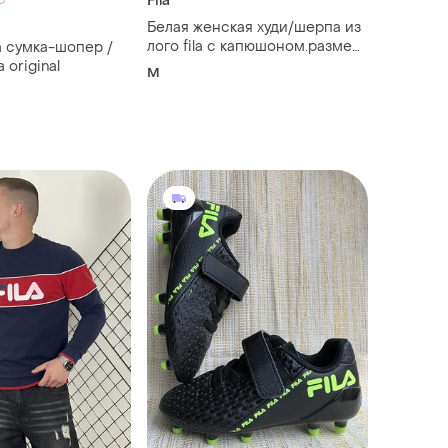
Fila
Белая женская худи/шерпа из
лого fila с капюшоном.размер
а сумка-шопер /
м
a original
M