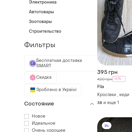
Электроника
Автотовары
Зоотовары
Строительство
Фильтры
Бесплатная доставка
SMART
395 грн
Скидка
-6%
420 грн
Fila
Зроблено в Україні
Кросівки , кеди
и еще
1
38
Состояние
Новое
Идеальное
Очень хорошее