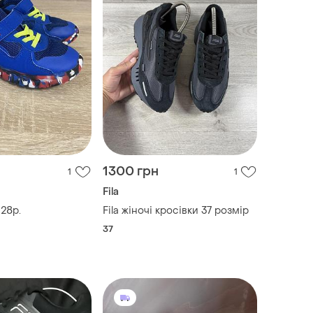
1300 грн
1
1
Fila
 28р.
Fila жіночі кросівки 37 розмір
37