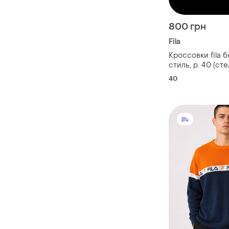
800 грн
Fila
Кроссовки fila 
стиль, р. 40 (сте
идеальное сост
40