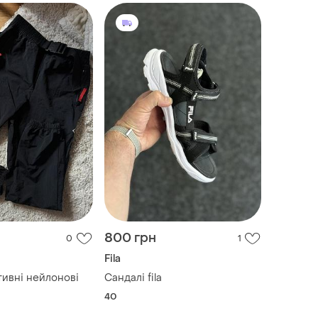
800 грн
0
1
Fila
ивні нейлонові
Сандалі fila
40