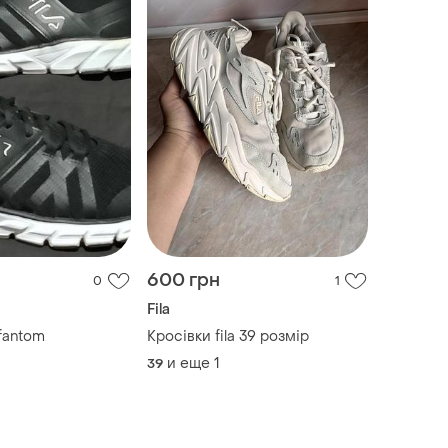
600 грн
0
1
Fila
fantom
Кросівки fila 39 розмір
и еще
1
39