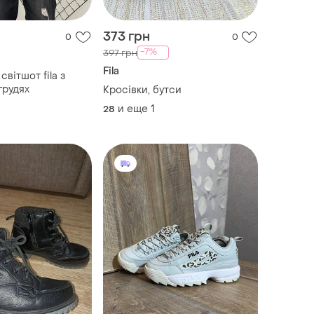
373 грн
0
0
-7%
397 грн
Fila
світшот fila з
грудях
Кросівки, бутси
и еще
1
28