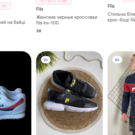
765 грн с 10 авг.
Fila
 авг.
Fila
Стильна біл
Женские черные кроссовки
крос-боді fil
ий на байці
fila lnx-100
38