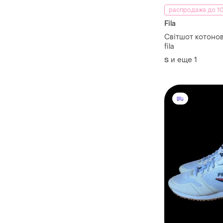
распродажа до 10
Fila
Світшот котонов
fila
и еще
1
S