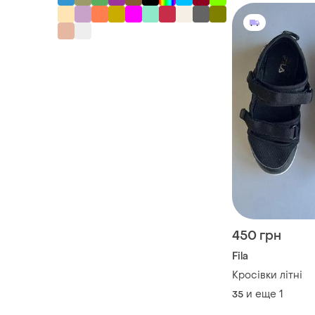
450 грн
Fila
Кросівки літні
и еще
1
35