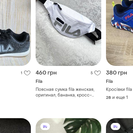
460 грн
380 грн
1
5
Fila
Fila
Поясная сумка fila женская,
Кросівки fila
оригинал, бананка, кросс-
и еще
1
28
боди, сумка кошелек, на пояс