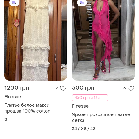
1200 грн
500 грн
3
15
Finesse
450 грн с 13 авг.
Платье белое макси
Finesse
прошва 100% cotton
Яркое прозрачное платье
S
сетка
34 / XS / 42