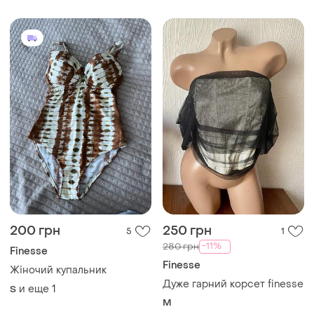
200 грн
250 грн
5
1
-11%
280 грн
Finesse
Finesse
Жіночий купальник
Дуже гарний корсет finesse
и еще
1
S
M