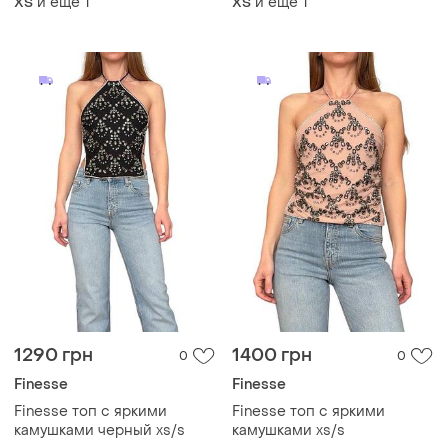
и еще
1
и еще
1
ХS
ХS
1290 грн
1400 грн
0
0
Finesse
Finesse
Finesse топ с яркими
Finesse топ с яркими
камушками черный xs/s
камушками xs/s