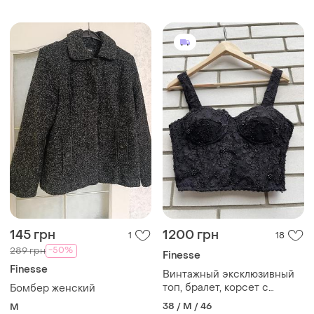
145 грн
1200 грн
1
18
-50%
289 грн
Finesse
Finesse
Винтажный эксклюзивный
топ, бралет, корсет с
Бомбер женский
вышивкой бисером, ручная
38 / M / 46
M