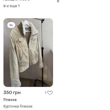
S
и еще
1
S
350 грн
1
Finesse
Курточка finesse