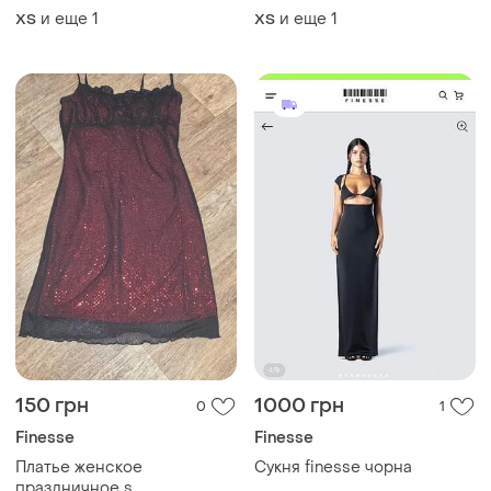
и еще
1
и еще
1
ХS
ХS
150 грн
1000 грн
0
1
Finesse
Finesse
Платье женское
Сукня finesse чорна
праздничное s