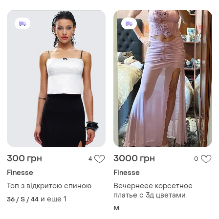
300 грн
3000 грн
4
0
Finesse
Finesse
Топ з відкритою спиною
Вечернеее корсетное
платье с 3д цветами
и еще
1
36 / S / 44
M