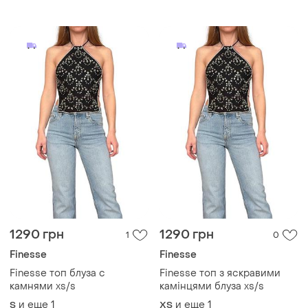
работа finesse
1290 грн
1290 грн
1
0
Finesse
Finesse
Finesse топ блуза с
Finesse топ з яскравими
камнями xs/s
камінцями блуза xs/s
и еще
1
и еще
1
S
ХS