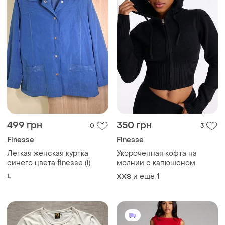
499 грн
350 грн
0
3
Finesse
Finesse
Легкая женская куртка
Укороченная кофта на
синего цвета finesse (l)
молнии с капюшоном
L
и еще
1
XХS