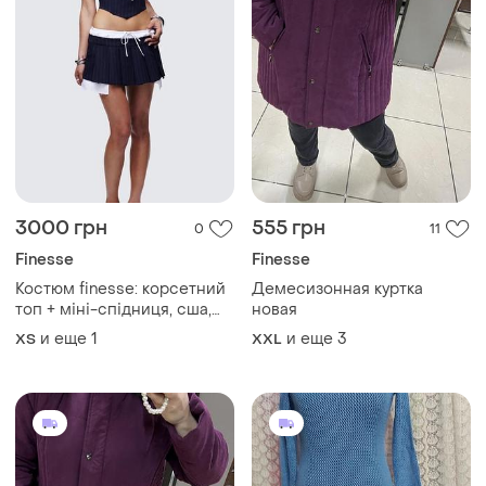
3000 грн
555 грн
0
11
Finesse
Finesse
Костюм finesse: корсетний
Демесизонная куртка
топ + міні-спідниця, сша,
новая
s/xs
и еще
1
и еще
3
ХS
XXL