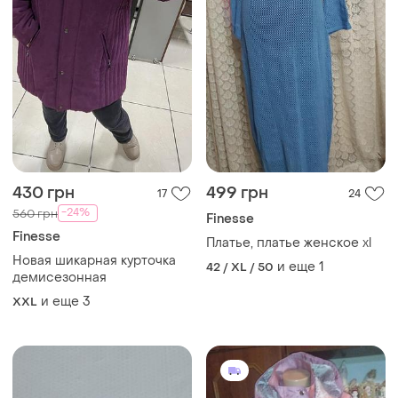
430 грн
499 грн
17
24
-24%
560 грн
Finesse
Finesse
Платье, платье женское xl
Новая шикарная курточка
и еще
1
42 / XL / 50
демисезонная
и еще
3
XXL