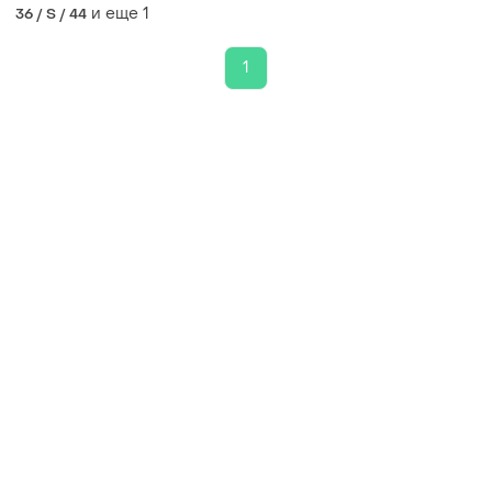
и еще
1
36 / S / 44
1