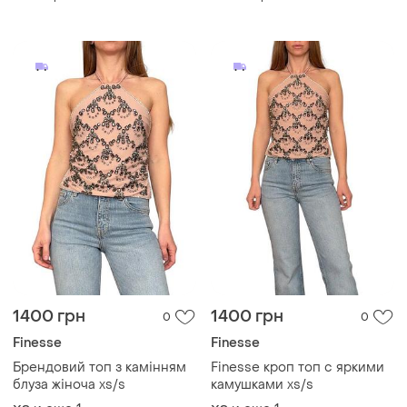
1400 грн
1400 грн
0
0
Finesse
Finesse
Брендовий топ з камінням
Finesse кроп топ с яркими
блуза жіноча xs/s
камушками xs/s