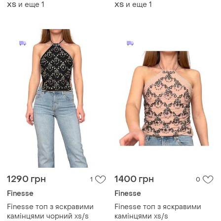
и еще
1
и еще
1
ХS
ХS
1290 грн
1400 грн
1
0
Finesse
Finesse
Finesse топ з яскравими
Finesse топ з яскравими
камінцями чорний xs/s
камінцями xs/s