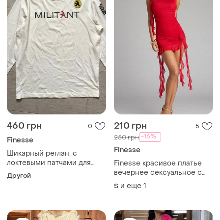
460 грн
210 грн
0
5
-16%
250 грн
Finesse
Finesse
Шикарный реглан, с
локтевыми патчами для
Finesse красивое платье
дома и отдыха,
вечернее сексуальное с
Другой
бельгийского бренда fin.
открытой спиной с-м
и еще
1
S
esse. м