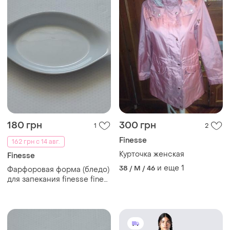
180 грн
300 грн
1
2
Finesse
162 грн с 14 авг.
Курточка женская
Finesse
и еще
1
38 / M / 46
Фарфоровая форма (бледо)
для запекания finesse fine
porcelain.