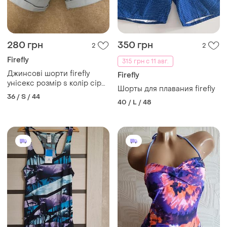
280 грн
350 грн
2
2
Firefly
315 грн с 11 авг.
Джинсові шорти firefly
Firefly
унісекс розмір s колір сіро-
Шорты для плавания firefly
блакитний
36 / S / 44
40 / L / 48