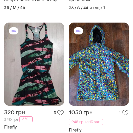
тонкого флиса длинный
38 / M / 46
и еще
1
36 / S / 44
рукав
320 грн
1050 грн
3
1
-6%
340 грн
945 грн с 13 авг.
Firefly
Firefly