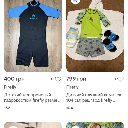
400 грн
799 грн
0
0
Firefly
Firefly
Детский неопреновый
Дитячий пляжний комплект
гидрокостюм firefly размер
104 см: рашгард firefly,
12а (рост 152 см)для
плавки, пончо decoza, капці
152
104
серфинга,сапов, водных
видов спорта, возраст 12
лет