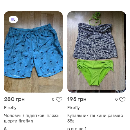
280 грн
195 грн
0
0
Firefly
Firefly
Чоловічі / підліткові пляжні
Купальник танкини размер
шорти firefly s
38в
S
и еще
1
S