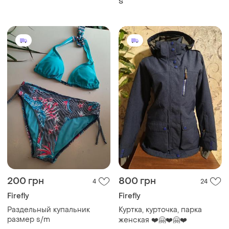
S
200 грн
800 грн
4
24
Firefly
Firefly
Раздельный купальник
Куртка, курточка, парка
размер s/m
женская ❤️🤗❤️🤗❤️