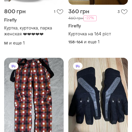
800 грн
360 грн
1
3
-22%
460 грн
Firefly
Firefly
Куртка, курточка, парка
женская ❤️❤️❤️❤️❤️
Курточка на 164 ріст
и еще
1
158-164
и еще
1
M