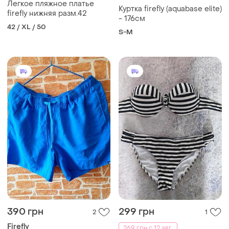
Легкое пляжное платье
Куртка firefly (aquabase elite)
firefly нижняя разм.42
- 176см
42 / XL / 50
S-M
390 грн
299 грн
2
1
Firefly
269 грн с 12 авг.