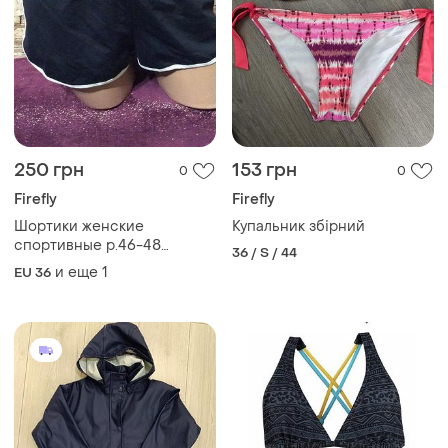
250 грн
153 грн
0
0
Firefly
Firefly
Шортики женские
Купальник збірний
спортивные р.46-48
36 / S / 44
короткие
и еще
1
EU 36