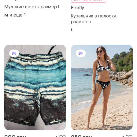
Мужские шорты размер l
Firefly
и еще
1
M
Купальник в полоску,
размер л
L