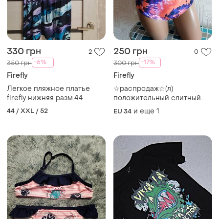
330 грн
250 грн
2
0
-6%
-17%
350 грн
300 грн
Firefly
Firefly
Легкое пляжное платье
☆распродаж☆(л)
firefly нижняя разм.44
положительный слитный
купальник от firefly
44 / XXL / 52
и еще
1
EU 34