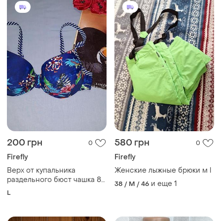
200 грн
580 грн
0
0
Firefly
Firefly
Верх от купальника
Женские лыжные брюки м l
раздельного бюст чашка 80
и еще
1
38 / M / 46
c 36 c на косточках
L