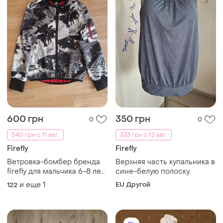
600 грн
350 грн
0
0
540 грн с 11 авг.
333 грн с 12 авг.
Firefly
Firefly
Ветровка-бомбер бренда
Верхняя часть купальника в
firefly для мальчика 6-8 лет
сине-белую полоску.
рост 122-128
и еще
1
EU Другой
122