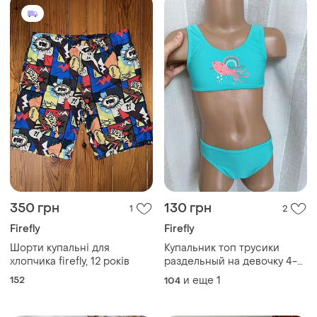
350 грн
130 грн
1
2
Firefly
Firefly
Шорти купальні для
Купальник топ трусики
хлопчика firefly, 12 років
раздельный на девочку 4-5
лет 104-110
152
и еще
1
104