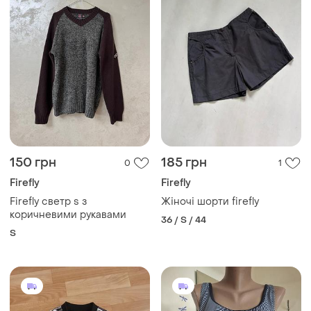
150 грн
185 грн
0
1
Firefly
Firefly
Firefly светр s з
Жіночі шорти firefly
коричневими рукавами
36 / S / 44
S