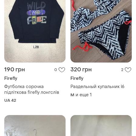
190 грн
320 грн
0
2
Firefly
Firefly
Футболка сорочка
Раздельный купальник l6
підліткова firefly лонгслів
и еще
1
M
UA 42