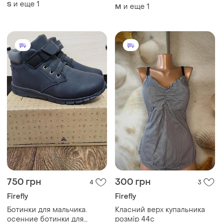
и еще
1
S
и еще
1
M
750 грн
300 грн
4
3
Firefly
Firefly
Ботинки для мальчика.
Класний верх купальника
осенние ботинки для
розмір 44с