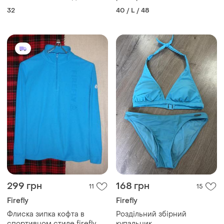
мальчиков. ботинки на
32
40 / L / 48
мальчика. демисезонные
ботинки для мальчика.
детские ботинки для
мальчика.
299 грн
168 грн
11
15
Firefly
Firefly
Флиска зипка кофта в
Роздільний збірний
спортивном стиле firefly
купальник