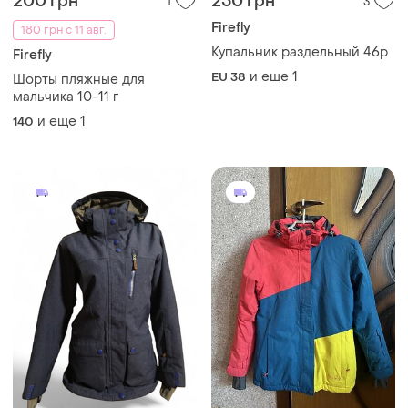
200 грн
250 грн
1
3
Firefly
180 грн с 11 авг.
Купальник раздельный 46р
Firefly
и еще
1
EU 38
Шорты пляжные для
мальчика 10-11 г
и еще
1
140