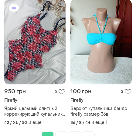
950 грн
100 грн
5
5
Firefly
Firefly
Яркий цельный слитный
Верх от купальника бандо
коррекирующий купальник
firefly размер 36в
с утяжкой живота firefly nani
и еще
1
и еще
1
42 / XL / 50
36 / S / 44