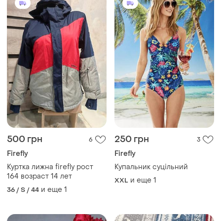
500 грн
250 грн
6
3
Firefly
Firefly
Куртка лижна firefly рост
Купальник суцільний
164 возраст 14 лет
и еще
1
XXL
и еще
1
36 / S / 44