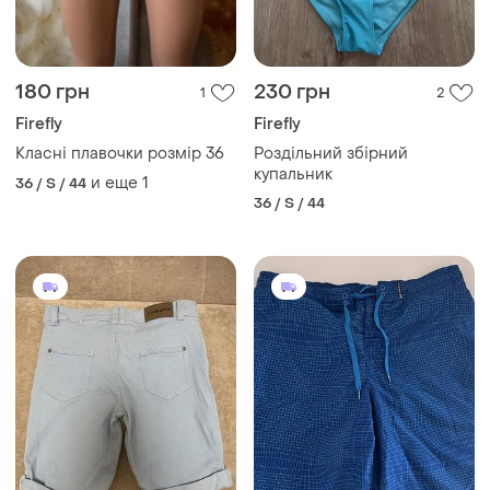
180 грн
230 грн
1
2
Firefly
Firefly
Класні плавочки розмір 36
Роздільний збірний
купальник
и еще
1
36 / S / 44
36 / S / 44