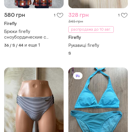
580 грн
328 грн
1
1
345 грн
Firefly
распродажа до 10 авг.
Брюки firefly
сноубордические с
Firefly
защитой, мембрана
и еще
1
36 / S / 44
Рукавиці firefly
aquamax 3k
S