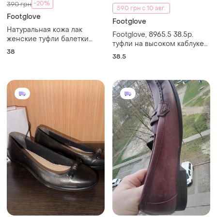
-20%
390 грн
590 грн с 10 авг.
Footglove
Footglove
Натуральная кожа лак
Footglove, 8965.5 38.5p.
женские туфли балетки
туфли на высоком каблуке
38/5 размера от бренда
38
из натуральной замши
38.5
footglove wider fit