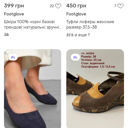
399 грн
450 грн
22
7
Footglove
Footglove
Шкіра 100% чорні базові
Туфли лоферы женские
трендові натуральні зручні
размер 37,5-38
шикарні мері джейн жіночі
38
и еще
1
37.5
туфлі балетки лодочки
footglove 5-38