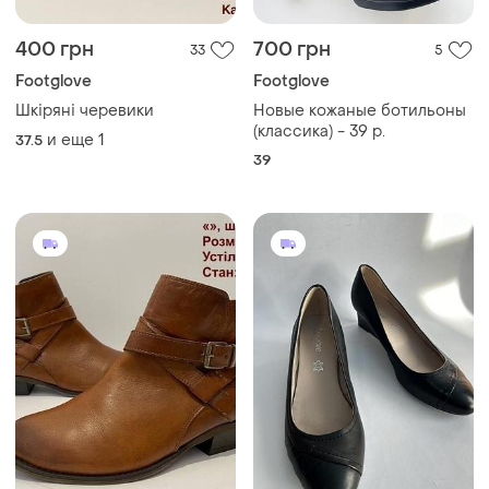
400 грн
700 грн
33
5
Footglove
Footglove
Шкіряні черевики
Новые кожаные ботильоны
(классика) - 39 р.
и еще
1
37.5
39