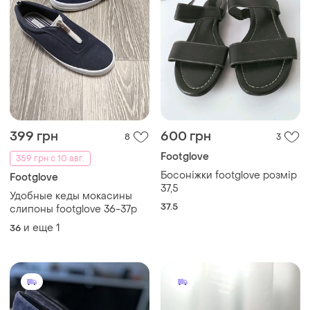
399 грн
600 грн
8
3
Footglove
359 грн с 10 авг.
Босоніжки footglove розмір
Footglove
37,5
Удобные кеды мокасины
37.5
слипоны footglove 36-37p
и еще
1
36