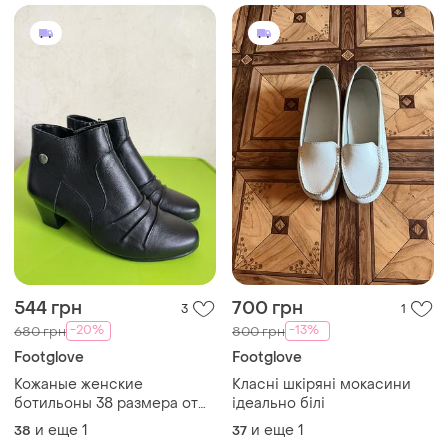
544 грн
700 грн
3
1
-20%
-13%
680 грн
800 грн
Footglove
Footglove
Кожаные женские
Класні шкіряні мокасини
ботильоны 38 размера от
ідеально білі
английского бренда
и еще
1
и еще
1
38
37
footglove