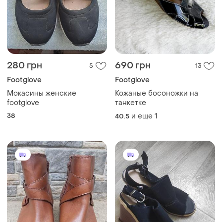
280 грн
690 грн
5
13
Footglove
Footglove
Мокасины женские
Кожаные босоножки на
footglove
танкетке
38
и еще
1
40.5