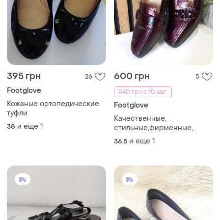
395 грн
600 грн
26
5
Footglove
540 грн с 10 авг.
Кожаные ортопедические
Footglove
туфли
Качественные,
и еще
1
38
стильные,фирменные,
номерные, кожаные, туфли,
и еще
1
36.5
лофферы,лаковые