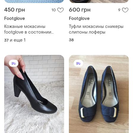
450 грн
600 грн
10
9
Footglove
Footglove
Кожаные мокасины
Туфли мокасины сникеры
footglove в состоянии
слипоны лоферы
новых, 37.5
и еще
1
38
37