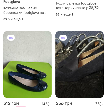
Footglove
Туфли балетки footglove
кожа коричневые р.38/39
Кожаные замшевые
ст.25/25.5см
босоножки footglove на
и еще
1
38
танкетке р. 39.5 - 40
и еще
1
39.5
(стелька 25.5 см)
312 грн
656 грн
12
7