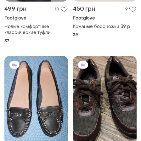
499 грн
450 грн
10
9
Footglove
Footglove
Новые комфортные
Кожаные босоножки 39 р
классические туфли
39
лодочки с закругленным
37
носочком на маленькой
танкетке из мягкой
натуральной замши темно-
синего цвета, m&s 4/37.