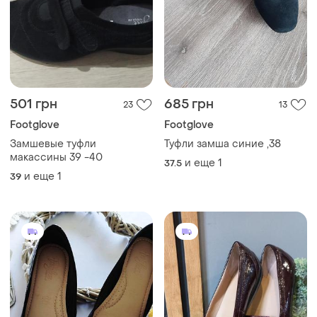
501 грн
685 грн
23
13
Footglove
Footglove
Замшевые туфли
Туфли замша синие ,38
макассины 39 -40
и еще
1
37.5
и еще
1
39