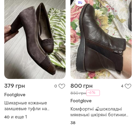
379 грн
800 грн
0
4
-6%
850 грн
Footglove
Footglove
Шикарные кожаные
замшевые туфли на
Комфортні 🍒шоколадні
среднем каблуке!!!
мякенькі шкіряні ботинки
и еще
1
40
38 розмір/25 см footglove
38