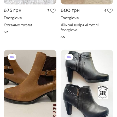
675 грн
600 грн
7
4
Footglove
Footglove
Кожаные туфли
Жіночі шкіряні туфлі
footglove
39
36