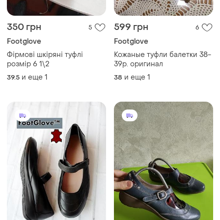
350 грн
599 грн
5
6
Footglove
Footglove
Фірмові шкіряні туфлі
Кожаные туфли балетки 38-
розмір 6 1\2
39р. оригинал
и еще
1
и еще
1
39.5
38