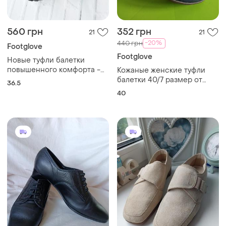
560 грн
352 грн
21
21
-20%
440 грн
Footglove
Footglove
Новые туфли балетки
повышенного комфорта -
Кожаные женские туфли
36,5 р.
балетки 40/7 размер от
36.5
бренда footglove
40