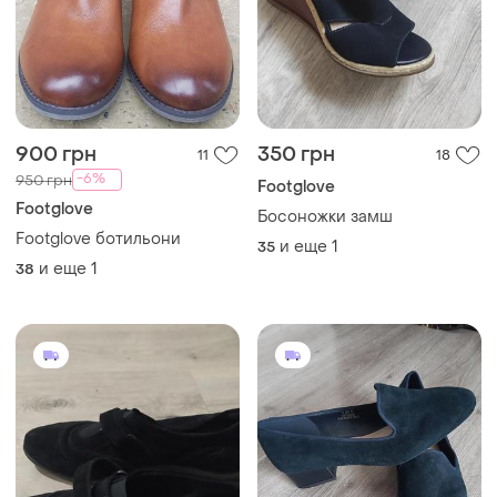
900 грн
350 грн
11
18
-6%
950 грн
Footglove
Footglove
Босоножки замш
Footglove ботильони
и еще
1
35
и еще
1
38