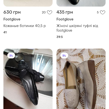
630 грн
435 грн
20
5
Footglove
Footglove
Кожаные ботинки 40,5 р
Жіночі шкіряні туфлі від
footglove
41
39.5