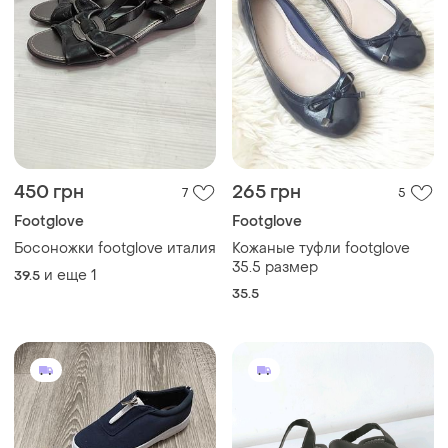
450 грн
265 грн
7
5
Footglove
Footglove
Босоножки footglove италия
Кожаные туфли footglove
35.5 размер
и еще
1
39.5
35.5