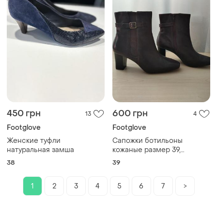
450 грн
600 грн
13
4
Footglove
Footglove
Женские туфли
Сапожки ботильоны
натуральная замша
кожаные размер 39,
получобитки ботинки
38
39
1
2
3
4
5
6
7
>