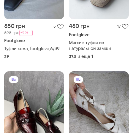
550 грн
450 грн
5
17
-9%
598 грн
Footglove
Footglove
Мягкие туфли из
натуральной замши
Туфли кожа, footglove,6/39
и еще
1
39
37.5