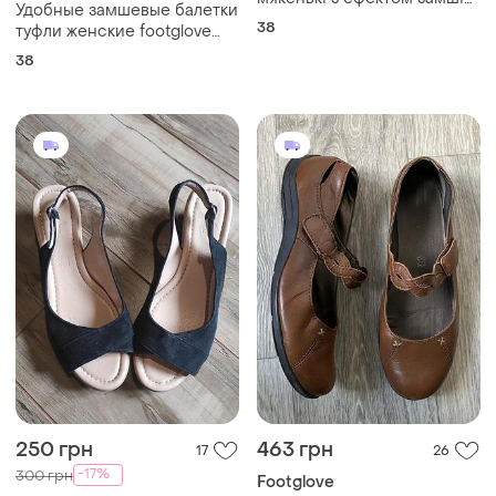
Удобные замшевые балетки
туфлі човники 38 розмір
38
туфли женские footglove
footglove
38p
38
250 грн
463 грн
17
26
-17%
300 грн
Footglove