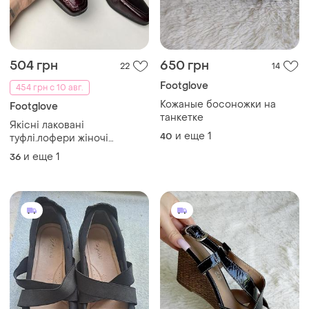
504 грн
650 грн
22
14
Footglove
454 грн с 10 авг.
Кожаные босоножки на
Footglove
танкетке
Якісні лаковані
и еще
1
40
туфлі.лофери жіночі
.шкіряні жіночі лофери
и еще
1
36