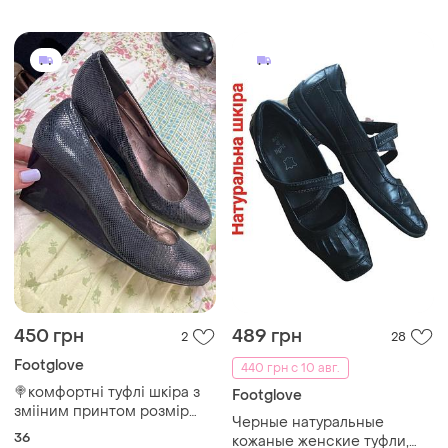
450 грн
489 грн
2
28
Footglove
440 грн с 10 авг.
🍭комфортні туфлі шкіра з
Footglove
змііним принтом розмір
Черные натуральные
36/23 см footglove
36
кожаные женские туфли,