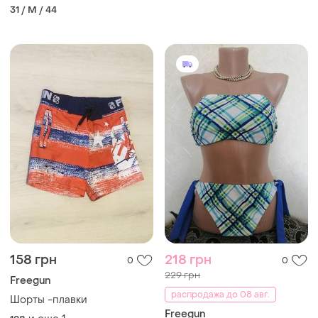
31 / M / 44
158 грн
218 грн
0
0
229 грн
Freegun
распродажа до 08 авг.
Шорты -плавки
Freegun