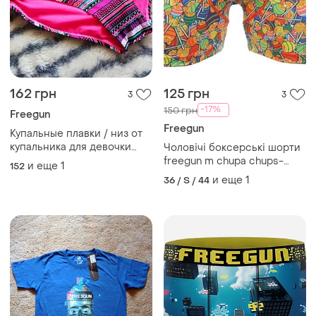
162 грн
125 грн
3
3
-17%
150 грн
Freegun
Freegun
Купальные плавки / низ от
купальника для девочки
Чоловічі боксерські шорти
freegun
freegun m chupa chups-
и еще
1
152
graffiti з мікрофібри,
и еще
1
36 / S / 44