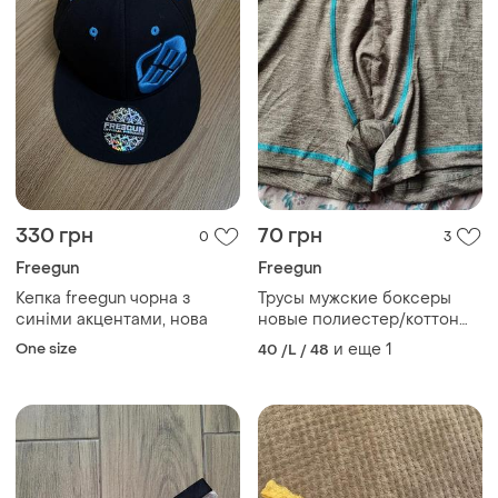
330 грн
70 грн
0
3
Freegun
Freegun
Кепка freegun чорна з
Трусы мужские боксеры
синіми акцентами, нова
новые полиестер/коттон
р.48-50 freegun
One size
и еще
1
40 /L / 48