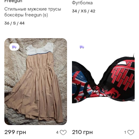
Freegun
Футболка
Стильные мужские трусы
34 / XS / 42
боксёры freegun (s)
36 / S / 44
299 грн
210 грн
4
1