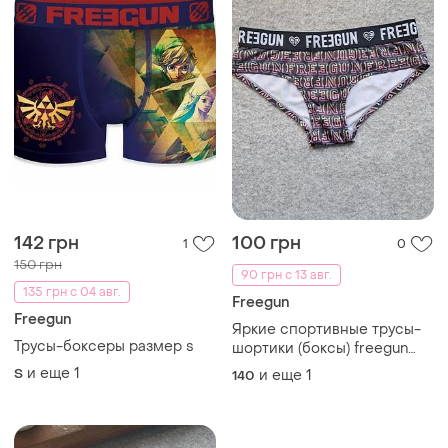
142 грн
100 грн
1
0
150 грн
90 грн с 13 авг.
135 грн с 04 авг.
Freegun
Freegun
Яркие спортивные трусы-
Трусы-боксеры размер s
шортики (боксы) freegun
для девочки 10-12 лет
и еще
1
S
и еще
1
140