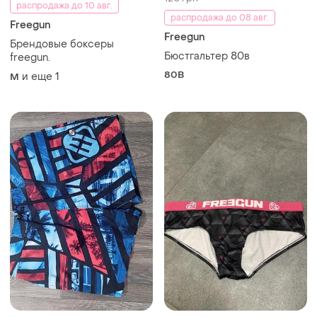
распродажа до 10 авг.
распродажа до 08 авг.
Freegun
Freegun
Брендовые боксеры
Бюстгальтер 80в
freegun.
80B
и еще
1
M