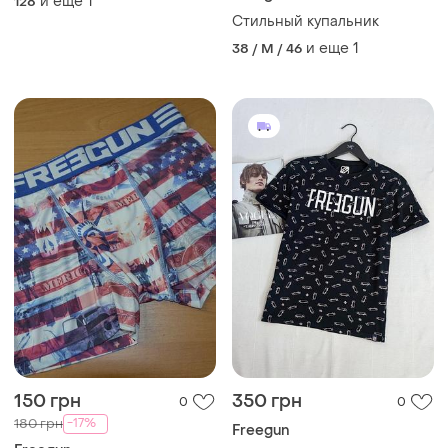
и еще
1
128
Стильный купальник
и еще
1
38 / M / 46
150 грн
350 грн
0
0
-17%
180 грн
Freegun