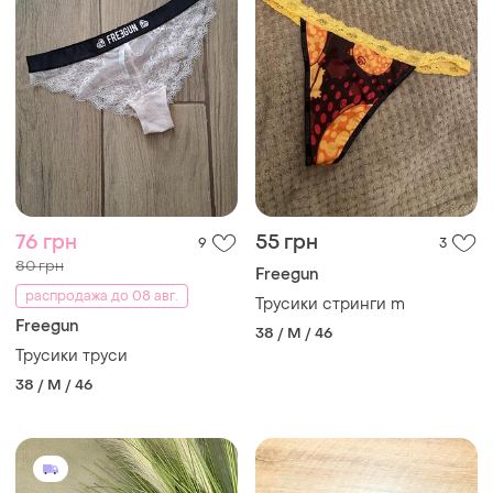
76 грн
55 грн
9
3
80 грн
Freegun
распродажа до 08 авг.
Трусики стринги m
Freegun
38 / M / 46
Трусики труси
38 / M / 46