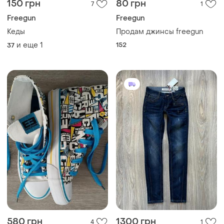
150 грн
80 грн
7
1
Freegun
Freegun
Кеды
Продам джинсы freegun
и еще
1
152
37
580 грн
1300 грн
4
1