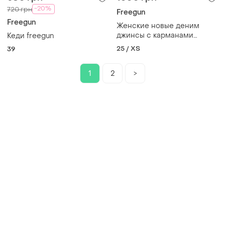
-20%
720 грн
Freegun
Freegun
Женские новые деним
джинсы с карманами
Кеди freegun
freeman
25 / XS
39
1
2
>