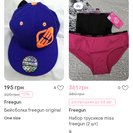
195 грн
361 грн
4
0
380 грн
-12%
220 грн
Freegun
распродажа до 08 авг.
Бейсболка freegun original
Freegun
One size
Набор трусиков miss
freegun (2 шт)
S