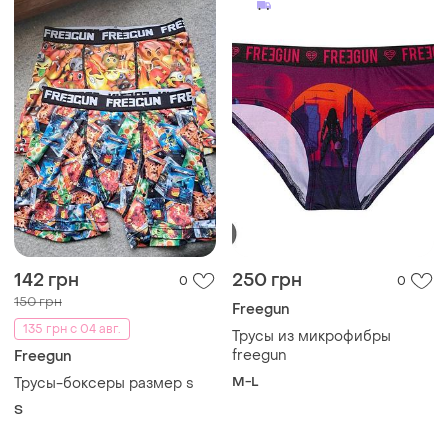
142 грн
250 грн
0
0
150 грн
Freegun
135 грн с 04 авг.
Трусы из микрофибры
freegun
Freegun
M-L
Трусы-боксеры размер s
S