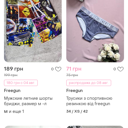
189 грн
71 грн
0
0
199 грн
75 грн
180 грн с 04 авг.
распродажа до 08 авг.
Freegun
Freegun
Мужские летние шорты
Трусики з спортивною
бриджи, размер м -л
резинкою від freegun
и еще
1
34 / XS / 42
M