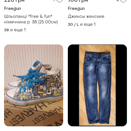
220 грн
100 грн
7
4
Freegun
Freegun
Шльопанці *free & fun*
Джинсы женские
німеччина р. 38 (25.00см)
и еще
1
30 / L
и еще
1
38