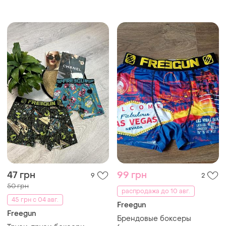
47 грн
99 грн
9
2
50 грн
распродажа до 10 авг.
45 грн с 04 авг.
Freegun
Freegun
Брендовые боксеры