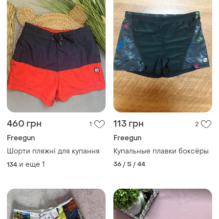
460 грн
113 грн
1
2
Freegun
Freegun
Шорти пляжні для купання
Купальные плавки боксёры
и еще
1
36 / S / 44
134