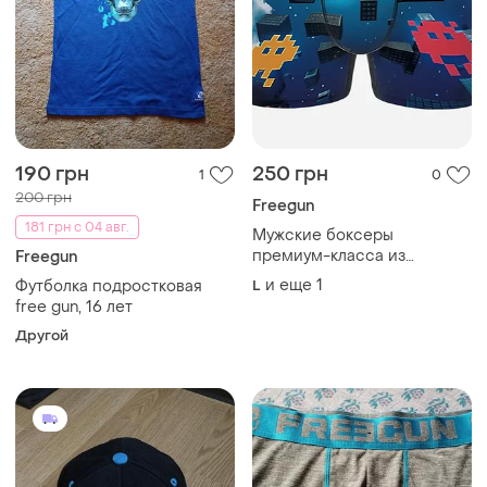
190 грн
250 грн
1
0
200 грн
Freegun
181 грн с 04 авг.
Мужские боксеры
премиум-класса из
Freegun
микрофибры
и еще
1
Футболка подростковая
L
freegum(фрация)
free gun, 16 лет
Другой