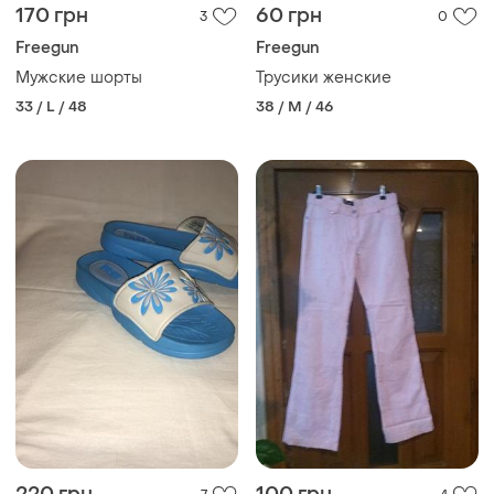
170 грн
60 грн
3
0
Freegun
Freegun
Мужские шорты
Трусики женские
33 / L / 48
38 / M / 46