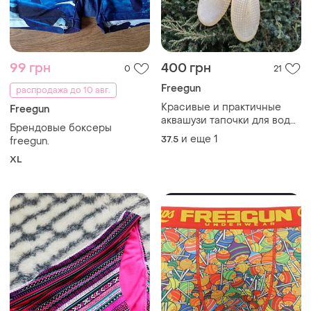
99 грн
400 грн
0
21
Freegun
распродажа до 10 авг.
Красивые и практичные
Freegun
аквашузи тапочки для воды.
Брендовые боксеры
швейцария.
и еще
1
37.5
freegun.
XL