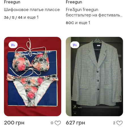
Freegun
Freegun
Шифоновое платье плиссе
Fre3gun freegun
бюстгальтер на фестиваль
и еще
1
36 / S / 44
топ лифчик черный с
и еще
1
80C
рисунком прикольный пати
левчик бюстгалтер флаг
сша клубный бюстик
английская флаг лондон
200 грн
627 грн
0
2