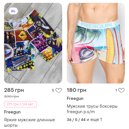
285 грн
180 грн
5
1
300 грн
Freegun
271 грн с 04 авг.
Мужские трусы боксеры
freegun р.s/m
Freegun
и еще
1
Яркие мужские длинные
36 / S / 44
шорты