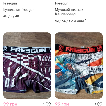
Freegun
Freegun
Купальник freegun
Мужской пиджак
freudenberg
40 / L / 48
и еще
1
42 / XL / 50
99 грн
99 грн
1
1