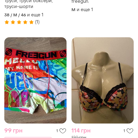
Труси, труси боксери,
freegun.
труси-шорти
и еще
1
M
и еще
1
38 / M / 46
(1)
99 грн
114 грн
1
1
120 грн