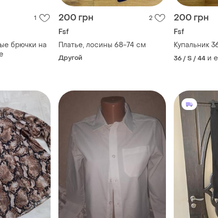
200 грн
200 грн
1
2
Fsf
Fsf
ые брючки на
Платье, лосины 68-74 см
Купальник 3
е
Другой
и 
36 / S / 44