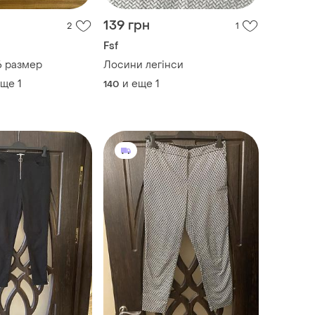
139 грн
2
1
Fsf
6 размер
Лосини легінси
еще
1
и еще
1
140