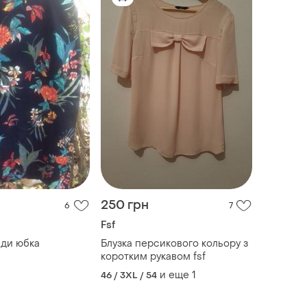
250 грн
6
7
Fsf
иди юбка
Блузка персикового кольору з
коротким рукавом fsf
и еще
1
46 / 3XL / 54