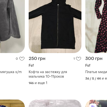
250 грн
300 грн
0
1
Fsf
Fsf
мягушка s/m
Кофта на застежку для
Платье миди
мальчика 10-11роков
и 
36 / S / 44
и еще
1
146