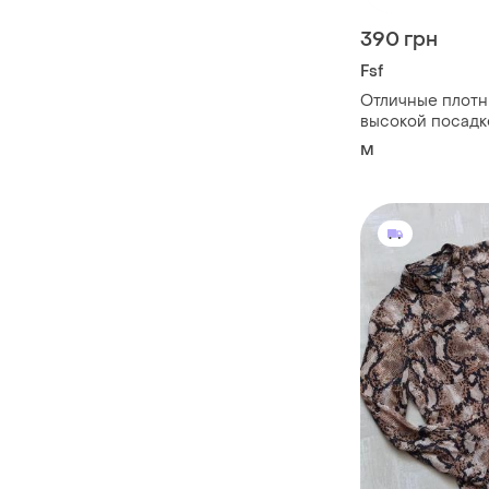
390 грн
Fsf
Отличные плотн
высокой посадк
M