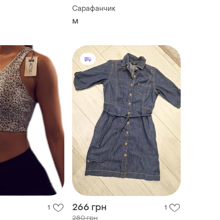
Сарафанчик
M
266 грн
1
1
280 грн