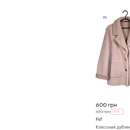
600 грн
-8%
650 грн
Fsf
Классная дубле