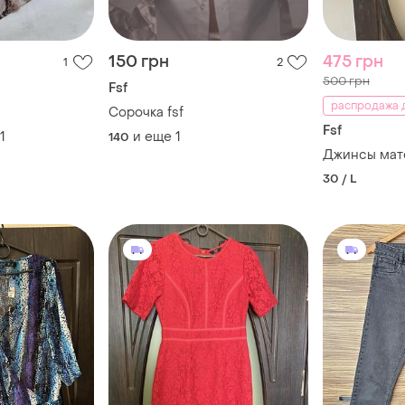
150 грн
475 грн
1
2
500 грн
Fsf
распродажа д
Сорочка fsf
Fsf
1
и еще
1
140
Джинсы мат
30 / L