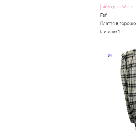
406 грн с 05 авг.
Fsf
Плаття в горошо
и еще
1
L