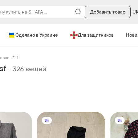
Добавить товар
U
Сделано в Украине
Для защитников
Нови
аталог Fsf
sf
-
326 вещей