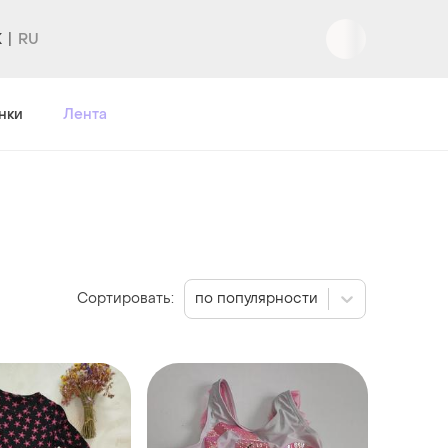
K
Вход
|
Регистрация
нки
Лента
Сортировать:
по популярности