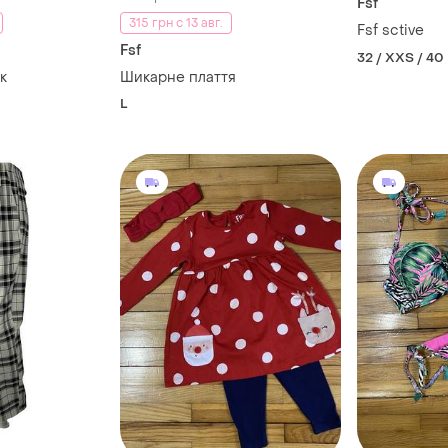
Fsf
315 грн с 13 авг.
Fsf sctive
Fsf
32 / XXS / 40
к
Шикарне плаття
L