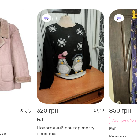
320 грн
850 грн
5
4
Fsf
765 грн с 13 а
Новогодний свитер merry
Fsf
christmas
нка