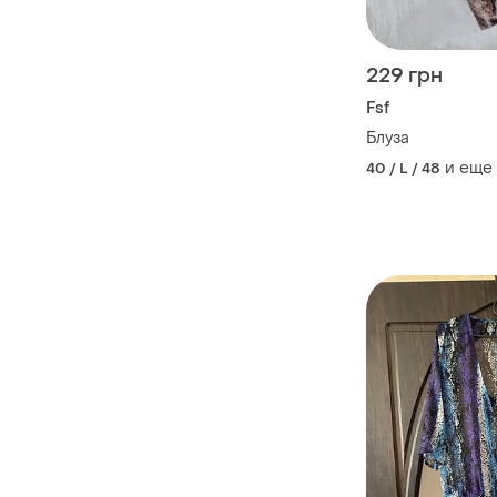
229 грн
Fsf
Блуза
и еще
40 / L / 48