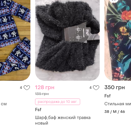
128 грн
350 грн
4
4
135 грн
Fsf
распродажа до 10 авг.
 см
Стильная м
Fsf
38 / M / 46
Шарф,баф женский травка
новый