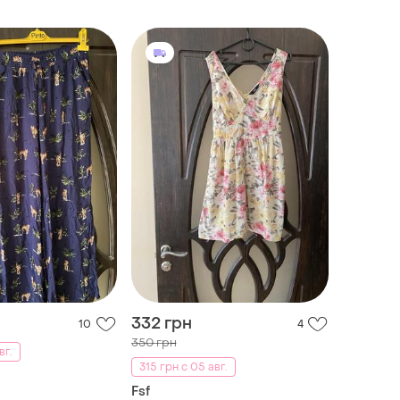
332 грн
10
4
350 грн
вг.
315 грн с 05 авг.
Fsf