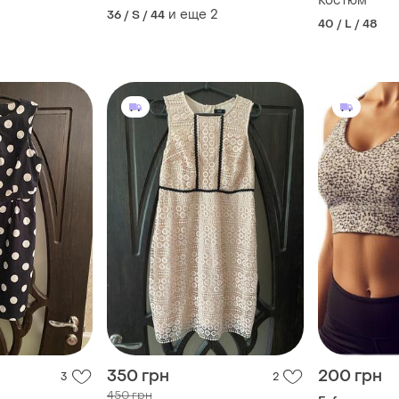
Костюм
и еще
2
36 / S / 44
40 / L / 48
350 грн
200 грн
3
2
450 грн