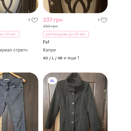
237 грн
1
1
250 грн
о 09 авг.
распродажа до 09 авг.
Fsf
ериал стретч
Капри
и еще
1
40 / L / 48