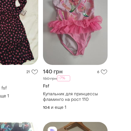
140 грн
21
6
-7%
150 грн
Fsf
 fsf
Купальник для принцессы
еще
1
фламинго на рост 110
и еще
1
104