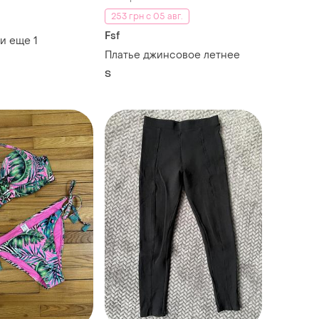
253 грн с 05 авг.
Fsf
и еще
1
Платье джинсовое летнее
S