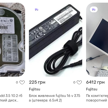
225 грн
6412 грн
0
0
Fujitsu
Fujitsu
d 3.5 10.2 гб
Блок живлення fujitsu 16 v 3.75
Пк компʼюте
сткий диск
a (штекера: 6.5х4.2)
поворотний 
т ata pata
динаміками fu