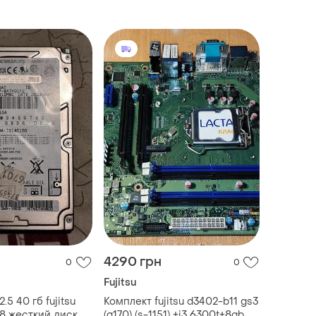
l фуджицу ata pata
4290 грн
0
0
Fujitsu
.5 40 гб fujitsu
Комплект fujitsu d3402-b11 gs3
.8 жесткий диск
(q170) (s-1151) +i3 6300t+8gb