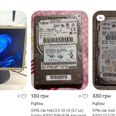
mht2040at фуджицу ata pata
mhv2060at-p
130 грн
330 грн
2
0
Fujitsu
Fujitsu
59% ide hdd 2.5 10 гб (5.7 ок)
97% ide hdd 2
fujitsu 4200 8.96/9.34 жесткий
4200 13.5/21