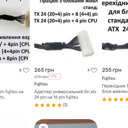
265 грн
255 грн
8
4
-4%
275 грн
Fujitsu
Fujitsu
Перехідник 16
блок живленн
n fujitsu на
Адаптер універсальний бп atx
4pin
tx
24 pin на 16 pin fujitsu
(3)