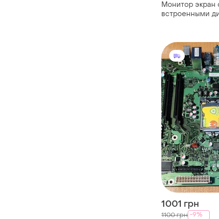
Монитор экран 
встроенными ди
fujitsu b19-3 б/в
1001 грн
-9%
1100 грн