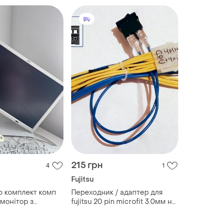
215 грн
4
1
Fujitsu
р комплект комп
Переходник / адаптер для
монітор з
fujitsu 20 рin microfit 3.0мм на
jitsu core i5, 8 гб
бж стандарта atx 24pin