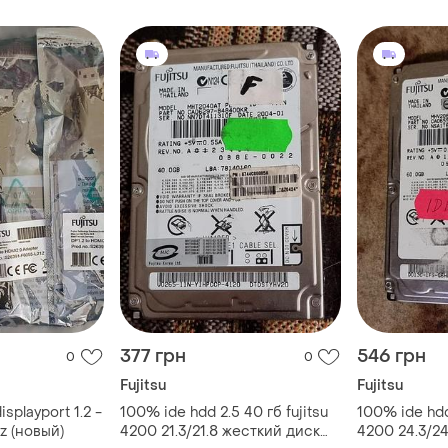
озп, 128 hdd 
377 грн
546 грн
0
0
Fujitsu
Fujitsu
isplayport 1.2 -
100% ide hdd 2.5 40 гб fujitsu
100% ide hdd 
hz (новый)
4200 21.3/21.8 жесткий диск
4200 24.3/2