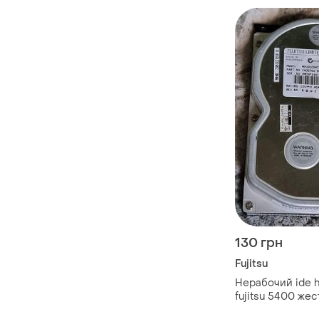
130 грн
Fujitsu
Нерабочий ide hd
fujitsu 5400 же
mpg3102at сигей