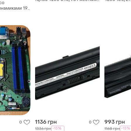
со
диск mhg2102at фуджицу ata
mht2040at ф
намиками 19"
pata
1136 грн
993 грн
0
0
-15%
-15%
1336 грн
1168 грн