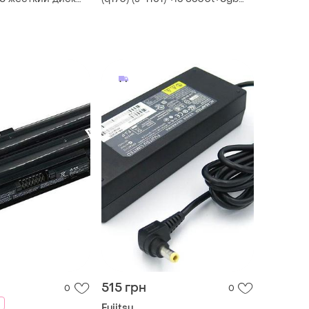
уджицу ata pata
ddr4-2133+cooler box
515 грн
0
0
Fujitsu