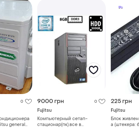
9000 грн
225 грн
0
0
Fujitsu
Fujitsu
кондиционера
Компьютерный сетап-
Блок живлення
itsu general
стационар(пк).все в
a (штекера: 6
сборе(монитор,клава,адаптер,системный
блок)