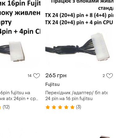
265 грн
14
2
Fujitsu
pin fujitsu на
Перехідник /адаптер/ бп atx
я atx 24pin + cpu
24 pin на 16 pin fujitsu
(12)
(3)