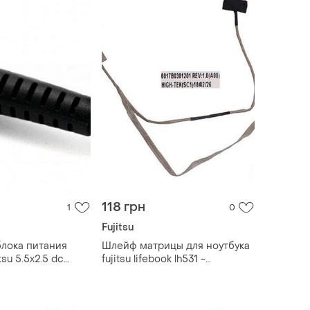
118 грн
1
0
Fujitsu
блока питания
Шлейф матрицы для ноутбука
tsu 5.5x2.5 dc
fujitsu lifebook lh531 -
6017b0301201