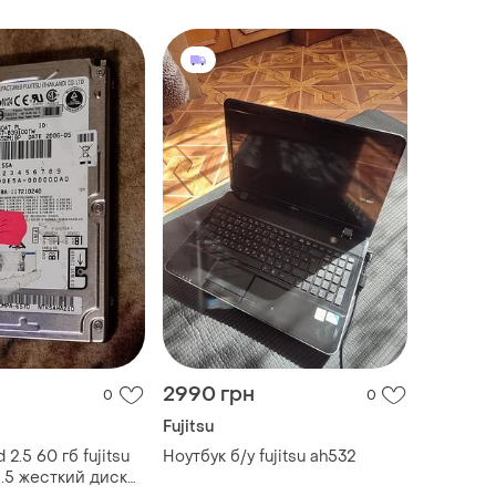
24" logitec
2990 грн
0
0
Fujitsu
2.5 60 гб fujitsu
Ноутбук б/у fujitsu ah532
4.5 жесткий диск