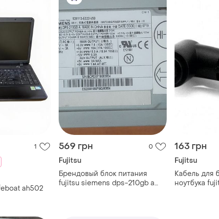
569 грн
163 грн
1
0
Fujitsu
Fujitsu
Брендовый блок питания
Кабель для 
fujitsu siemens dps-210gb a
ноутбука fuji
ifeboat ah502
s26113-e522-v50 210w (300w
штекер
peak) тест ок