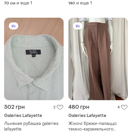
и еще
1
и еще
1
70 см
140
502 грн
480 грн
2
4
Galeries Lafayette
Galeries Lafayette
Льняная рубашка galeries
Жіночі брюки-палаццо
lafayette
темно-карамельного