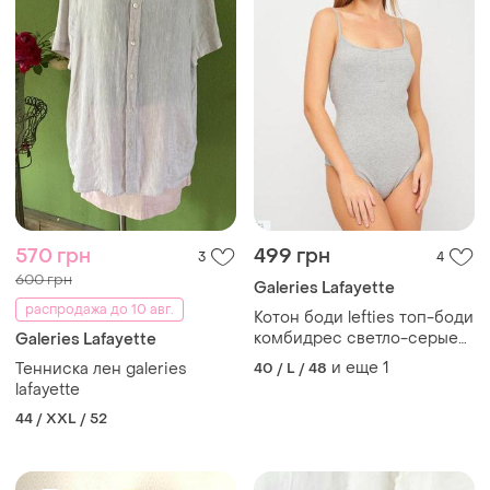
570 грн
499 грн
3
4
600 грн
Galeries Lafayette
распродажа до 10 авг.
Котон боди lefties топ-боди
комбидрес светло-серые
Galeries Lafayette
кэжуал хлопок трикотаж в
и еще
1
Тенниска лен galeries
40 / L / 48
рубчик
lafayette
44 / XXL / 52