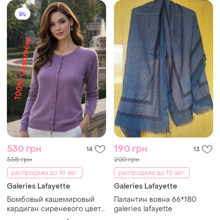
530 грн
190 грн
14
13
558 грн
200 грн
распродажа до 10 авг.
распродажа до 10 авг.
Galeries Lafayette
Galeries Lafayette
Бомбовый кашемировый
Палантин вовна 66*180
кардиган сиреневого цвета
galeries lafayette
galeries lafayette cachmire,