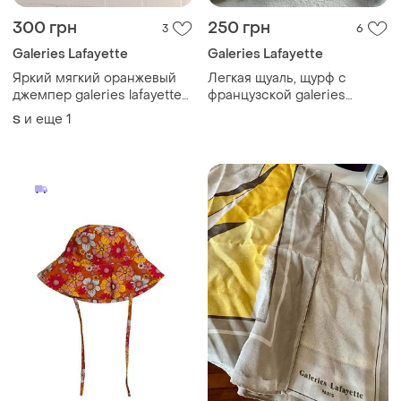
300 грн
250 грн
3
6
Galeries Lafayette
Galeries Lafayette
Яркий мягкий оранжевый
Легкая щуаль, щурф с
джемпер galeries lafayette
французской galeries
шерсть
lafayette.
и еще
1
S