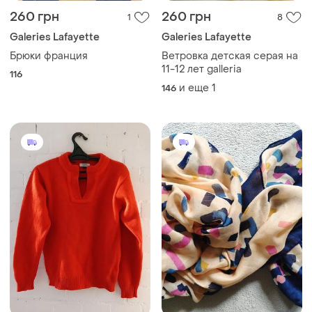
260 грн
260 грн
1
8
Galeries Lafayette
Galeries Lafayette
Брюки франция
Ветровка детская серая на
11-12 лет galleria
116
и еще
1
146