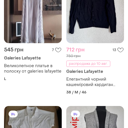
545 грн
712 грн
7
13
750 грн
Galeries Lafayette
распродажа до 10 авг.
Великолепное платье в
полоску от galeries lafayette
Galeries Lafayette
L
Елегантний чорний
кашеміровий кардиган
galeries lafayette: стиль,
38 / M / 46
комфорт та якість!