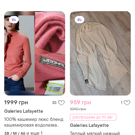
1999 грн
959 грн
35
1
1010 грн
Galeries Lafayette
распродажа до 10 авг.
100% кашемир люкс бленд
кашемировая водолазка
Galeries Lafayette
гольф кашемір супер
и еще
1
38 / M / 46
Теплый мягкий нежный