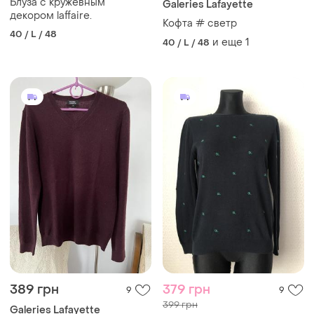
Блуза с кружевным
Galeries Lafayette
декором laffaire.
Кофта # светр
40 / L / 48
и еще
1
40 / L / 48
389 грн
379 грн
9
9
399 грн
Galeries Lafayette