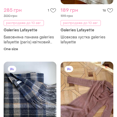
285 грн
189 грн
1
16
300 грн
199 грн
распродажа до 10 авг.
распродажа до 10 авг.
Galeries Lafayette
Galeries Lafayette
Бавовняна панама galeries
Шовкова хустка galeries
lafayette (paris) квітковий
lafayette
принт
One size