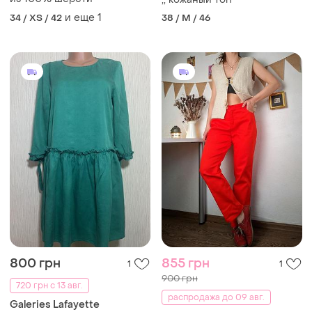
и еще
1
34 / XS / 42
38 / M / 46
800 грн
855 грн
1
1
900 грн
720 грн с 13 авг.
распродажа до 09 авг.
Galeries Lafayette