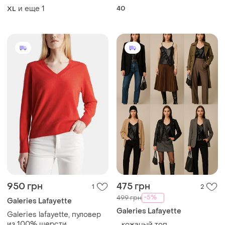
кольору,galeties lafayette,40
и еще
1
40
XL
950 грн
475 грн
1
2
-5%
499 грн
Galeries Lafayette
Galeries Lafayette
Galeries lafayette, пуловер
из 100% шерсти
,, кожаный топ