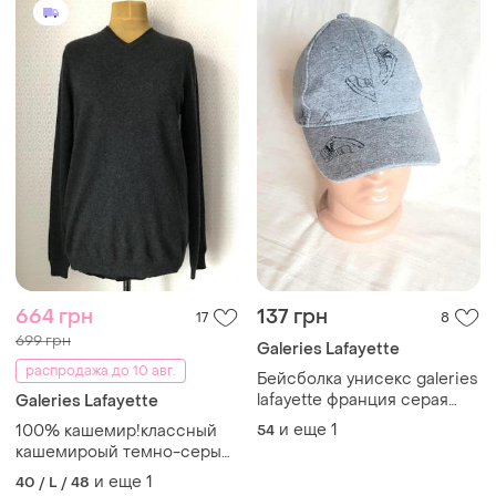
664 грн
137 грн
17
8
699 грн
Galeries Lafayette
распродажа до 10 авг.
Бейсболка унисекс galeries
lafayette франция серая
Galeries Lafayette
трикотажная на 3-7 лет
и еще
1
100% кашемир!классный
54
кашемироый темно-серый
джемпер от galerias
и еще
1
40 / L / 48
lafayette, размер l