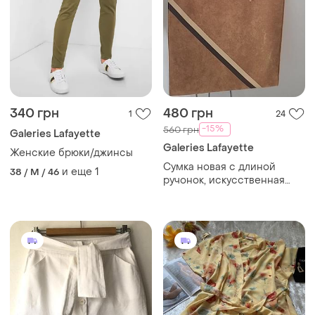
340 грн
480 грн
1
24
-15%
560 грн
Galeries Lafayette
Galeries Lafayette
Женские брюки/джинсы
Сумка новая с длиной
и еще
1
38 / M / 46
ручонок, искусственная
замша бренд франция