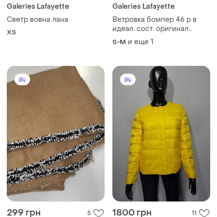
Galeries Lafayette
Galeries Lafayette
Светр вовна лана
Ветровка бомпер 46 р в
идеал. сост. оригинал
ХS
galeries laffaete
и еще
1
S-M
299 грн
1800 грн
5
11