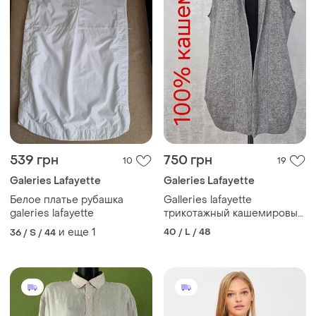
539 грн
750 грн
10
19
Galeries Lafayette
Galeries Lafayette
Белое платье рубашка
Galleries lafayette
galeries lafayette
трикотажный кашемировый
жилет
и еще
1
40 / L / 48
36 / S / 44