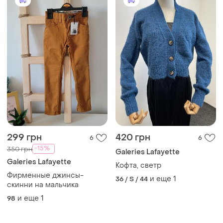
299 грн
420 грн
6
6
-15%
350 грн
Galeries Lafayette
Galeries Lafayette
Кофта, светр
Фирменные джинсы-
и еще
1
36 / S / 44
скинни на мальчика
и еще
1
98