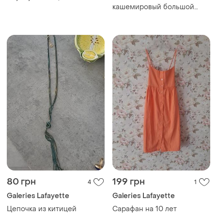
качество!!!
кашемировый большой
шарф galeries lafayette
80 грн
199 грн
4
1
Galeries Lafayette
Galeries Lafayette
Цепочка из китицей
Сарафан на 10 лет