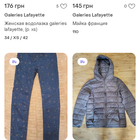
176 грн
145 грн
5
0
Galeries Lafayette
Galeries Lafayette
Женская водолазка galeries
Майка франция
lafayette, (р. xs)
110
34 / XS / 42