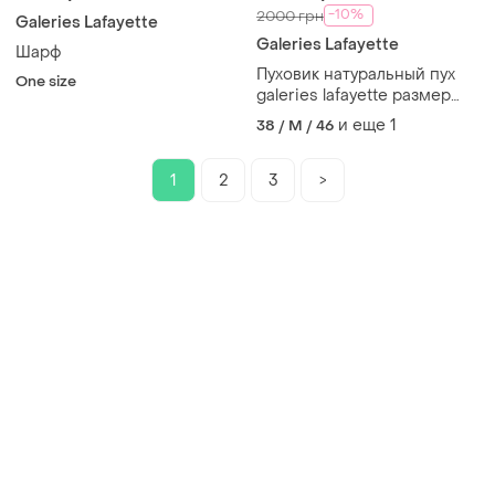
-10%
2000 грн
Galeries Lafayette
Galeries Lafayette
Шарф
Пуховик натуральный пух
One size
galeries lafayette размер
s/m
и еще
1
38 / M / 46
1
2
3
>