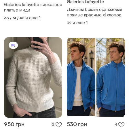
Galeries Lafayette
Galeries lafayette вискозное
Джинсы брюки оранжевые
платье миди
прямые красные xl хлопок
и еще
1
38 / M / 46
и еще
1
32
950 грн
530 грн
0
4