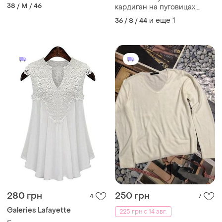
38 / M / 46
кардиган на пуговицах,
зеленого цвета made in
и еще
1
36 / S / 44
atch
280 грн
250 грн
4
7
Galeries Lafayette
225 грн с 14 авг.