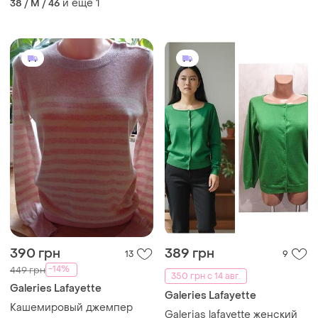
и еще
1
38 / M / 46
💯 оригинал
390 грн
389 грн
13
9
-14%
449 грн
350 грн с 14 авг.
Galeries Lafayette
Galeries Lafayette
Кашемировый джемпер
Galerias lafayette женский