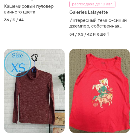
распродажа до 10 авг.
Кашемировый пуловер
винного цвета
Galeries Lafayette
36 / S / 44
Интересный темно-синий
джемпер, собственная
линейка galeries lafayette,
и еще
1
34 / XS / 42
размер xs-s