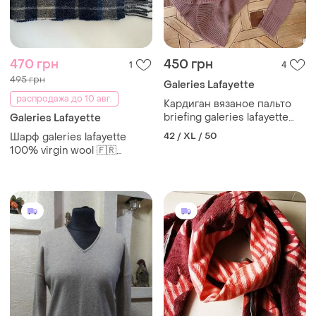
470 грн
450 грн
1
4
495 грн
Galeries Lafayette
распродажа до 10 авг.
Кардиган вязаное пальто
briefing galeries lafayette
Galeries Lafayette
размер 3 пудра 50-58
42 / XL / 50
Шарф galeries lafayette
100% virgin wool 🇫🇷
унисекс клетка