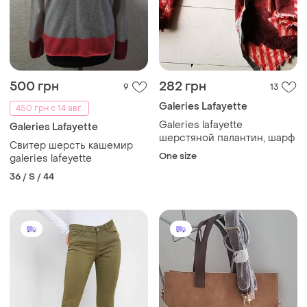
500 грн
282 грн
9
13
Galeries Lafayette
450 грн с 14 авг.
Galeries lafayette
Galeries Lafayette
шерстяной палантин, шарф
Свитер шерсть кашемир
One size
galeries lafeyette
36 / S / 44