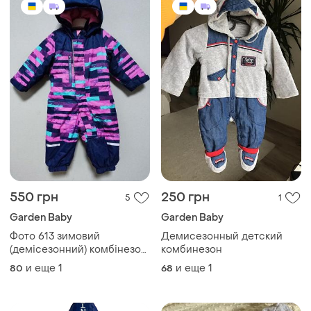
550 грн
250 грн
5
1
Garden Baby
Garden Baby
Фото 613 зимовий
Демисезонный детский
(демісезонний) комбінезон
комбинезон
garden baby на зріст 80 см
и еще
1
и еще
1
80
68
стан нового