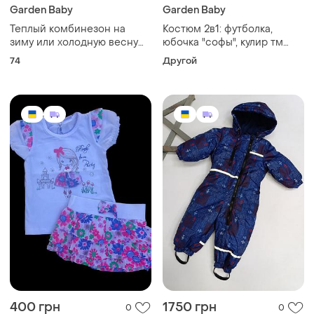
Garden Baby
Garden Baby
Теплый комбинезон на
Костюм 2в1: футболка,
зиму или холодную весну
юбочка "софы", кулир тм
74р
"garden baby"
74
Другой
400 грн
1750 грн
0
0