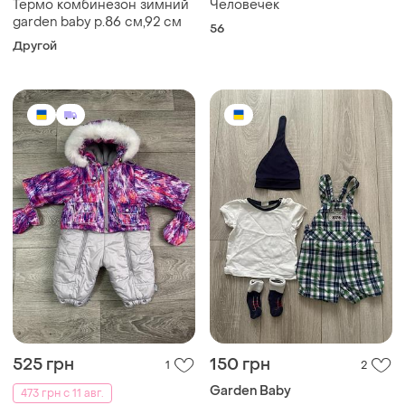
Термо комбинезон зимний
Человечек
garden baby р.86 см,92 см
56
Другой
525 грн
150 грн
1
2
Garden Baby
473 грн с 11 авг.