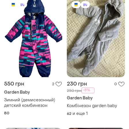
550 грн
230 грн
2
0
-8%
250 грн
Garden Baby
Garden Baby
Зимний (демисезонный)
детский комбинезон
Комбінезон garden baby
80
и еще
1
62