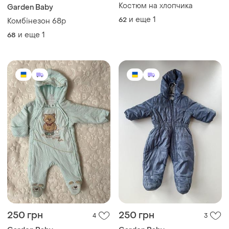
Костюм на хлопчика
Garden Baby
и еще
1
62
Комбінезон 68р
и еще
1
68
250 грн
250 грн
4
3