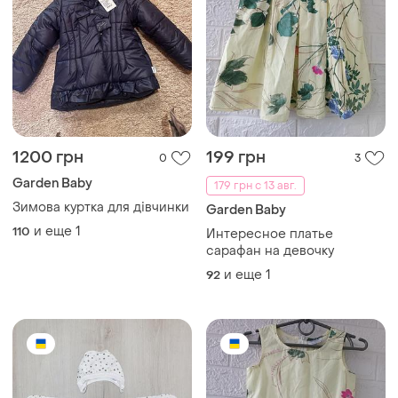
1200 грн
199 грн
0
3
Garden Baby
179 грн с 13 авг.
Зимова куртка для дівчинки
Garden Baby
и еще
1
110
Интересное платье
сарафан на девочку
и еще
1
92