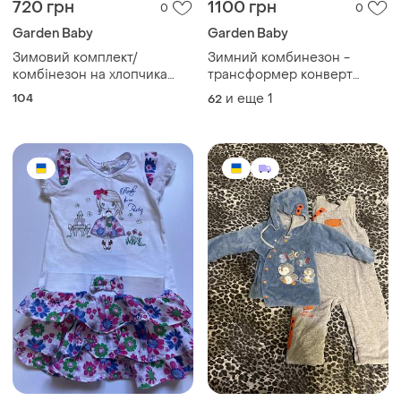
720 грн
1100 грн
0
0
Garden Baby
Garden Baby
Зимовий комплект/
Зимний комбинезон -
комбінезон на хлопчика
трансформер конверт
garden baby, б/в
демисезонный зимний на
104
и еще
1
62
подкладке (68 см)