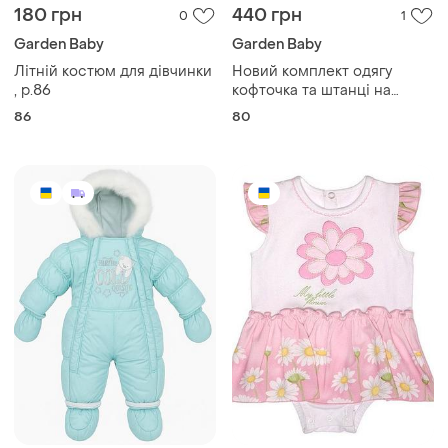
180 грн
440 грн
0
1
Garden Baby
Garden Baby
Літній костюм для дівчинки
Новий комплект одягу
, р.86
кофточка та штанці на
малюка
86
80