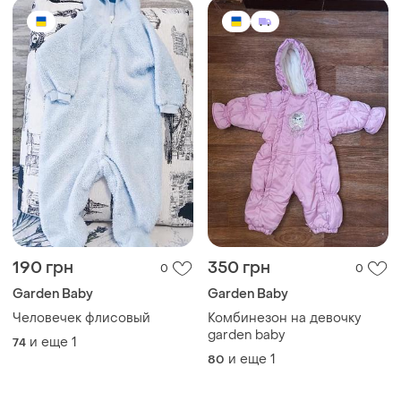
190 грн
350 грн
0
0
Garden Baby
Garden Baby
Человечек флисовый
Комбинезон на девочку
garden baby
и еще
1
74
и еще
1
80