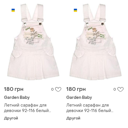
180 грн
180 грн
0
0
Garden Baby
Garden Baby
Летний сарафан для
Летний сарафан для
девочки 92-116 белый
девочки 92-116 белый
garden baby 98
garden baby 116
Другой
Другой