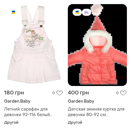
180 грн
400 грн
0
0
Garden Baby
Garden Baby
Летний сарафан для
Детская зимняя куртка для
девочки 92-116 белый
девочки 80-92 см
garden baby 110
еврозима garden baby
Другой
Другой
розовая 92 см