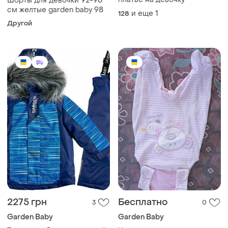
Шорты для девочки 92-98
см желтые garden baby 98
и еще
1
128
Другой
2275 грн
Бесплатно
3
0
Garden Baby
Garden Baby