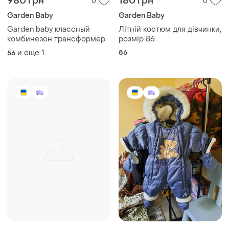
980 грн
180 грн
0
0
Garden Baby
Garden Baby
Garden baby классный
Літній костюм для дівчинки,
комбинезон трансформер
розмір 86
и еще
1
86
56