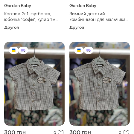
Garden Baby
Garden Baby
Костюм 2в1: футболка,
Зимний детский
юбочка "софы", кулир тм
комбинезон для мальчика
"garden baby" 80 см
80 см garden baby
Другой
Другой
300 грн
300 грн
0
0