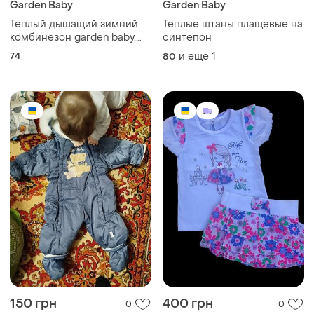
Garden Baby
Garden Baby
Теплый дышащий зимний
Теплые штаны плащевые на
комбинезон garden baby,
синтепон
размер 68
74
и еще
1
80
150 грн
400 грн
0
0