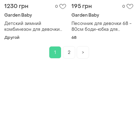
1230 грн
195 грн
0
0
Garden Baby
Garden Baby
Детский зимний
Песочник для девочки 68 -
комбинезон для девочки
80см боди-юбка для
мех р. 68 см, 74 см
девочки.
Другой
68
комбинезон гарден беби
68
1
2
>