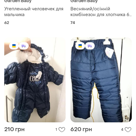
Garden Baby
Garden Baby
Утепленный человечек для
Весняний/осінній
мальчика
комбінезон для хлопчика 6-
9 місяців
62
74
210 грн
620 грн
1
4