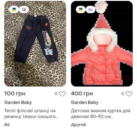
100 грн
400 грн
0
0
Garden Baby
Garden Baby
Теплі флісові штанці на
Детская зимняя куртка для
резинці темно синього
девочки 80-92 см
кольору з манжетами на вік
еврозима garden baby
86
Другой
11-12 зріст 86см
розовая 86 см