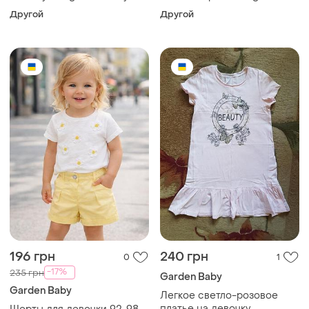
baby 80
Другой
Другой
196 грн
240 грн
0
1
-17%
235 грн
Garden Baby
Garden Baby
Легкое светло-розовое
платье на девочку