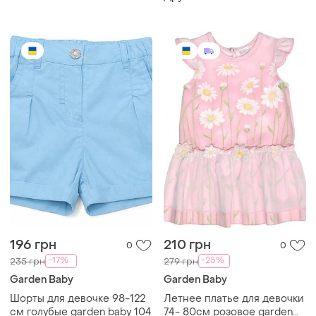
196 грн
210 грн
0
0
-17%
-25%
235 грн
279 грн
Garden Baby
Garden Baby
Шорты для девочке 98-122
Летнее платье для девочки
см голубые garden baby 104
74- 80см розовое garden