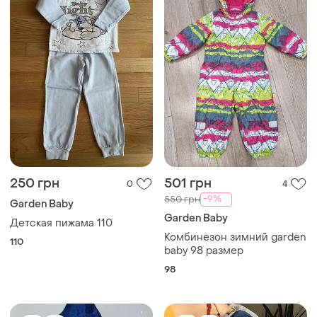
250 грн
501 грн
0
4
-9%
550 грн
Garden Baby
Garden Baby
Детская пижама 110
Комбинезон зимний garden
110
baby 98 размер
98