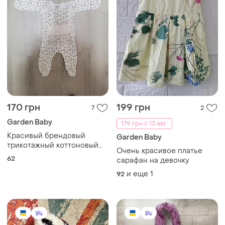
170 грн
199 грн
7
2
Garden Baby
179 грн с 13 авг.
Красивый брендовый
Garden Baby
трикотажный коттоновый
Очень красивое платье
комплект для малышей
62
сарафан на девочку
и еще
1
92