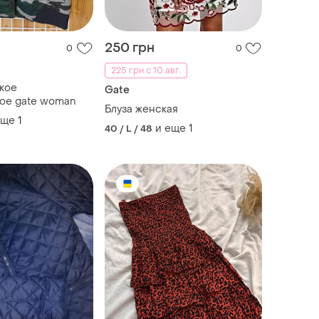
250 грн
0
0
225 грн с 10 авг.
кое
Gate
ое gate woman
Блуза женская
еще
1
и еще
1
40 / L / 48