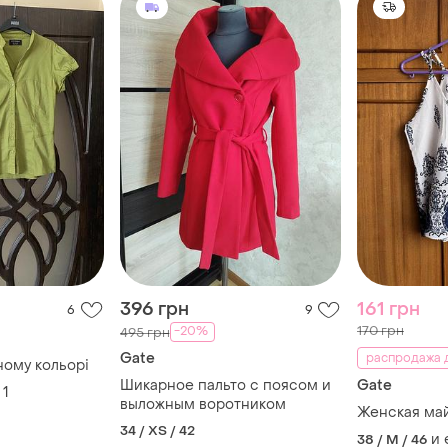
396 грн
161 грн
6
9
170 грн
-20%
495 грн
Gate
распродажа д
ному кольорі
Шикарное пальто с поясом и
Gate
1
выложным воротником
Женская ма
34 / XS / 42
и
38 / M / 46