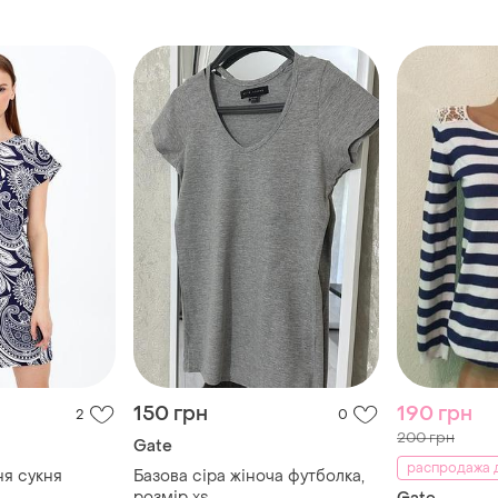
150 грн
190 грн
2
0
200 грн
Gate
распродажа д
ня сукня
Базова сіра жіноча футболка,
розмір xs