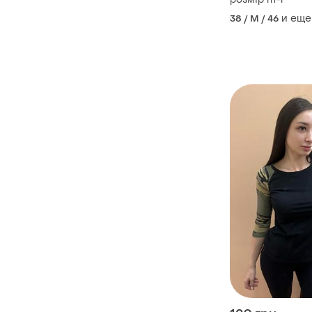
и еще
38 / M / 46