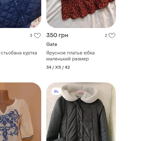
350 грн
3
2
Gate
 стьобана куртка
Ярусное платье юбка
маленький размер
34 / XS / 42