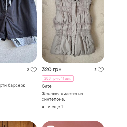
320 грн
2
3
288 грн с 11 авг.
рти барсерк
Gate
Женская жилетка на
синтепоне.
и еще
1
XL