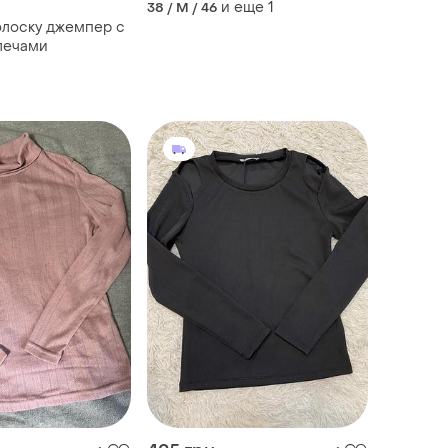
и еще
1
38 / M / 46
 джемпер с
лечами