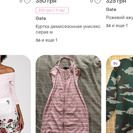
350 грн
325 грн
0
0
Gate
333 грн с 11 авг.
Рожевий аж
Gate
и еще
1
34
Куртка демисезонная унисекс
серая м
и еще
1
36