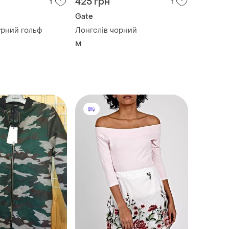
425 грн
1
1
Gate
урний гольф
Лонгслів чорний
M