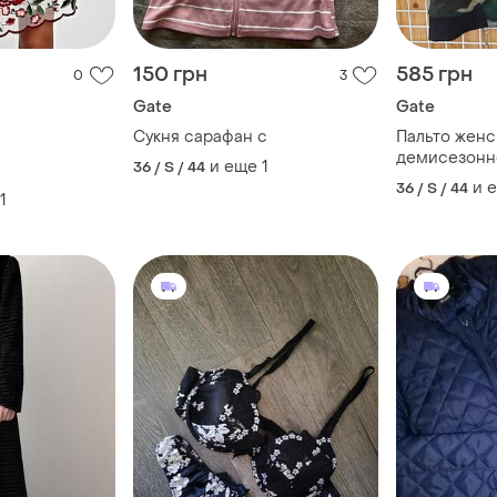
150 грн
585 грн
0
3
Gate
Gate
Сукня сарафан с
Пальто женс
демисезонн
и еще
1
36 / S / 44
и 
36 / S / 44
1