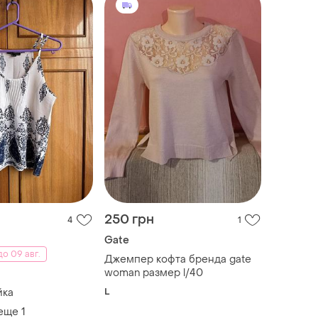
250 грн
4
1
Gate
о 09 авг.
Джемпер кофта бренда gate
woman размер l/40
L
йка
 еще
1