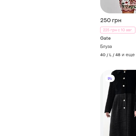
250 грн
225 грн с 10 авг.
Gate
Блуза
и еще
40 / L / 48