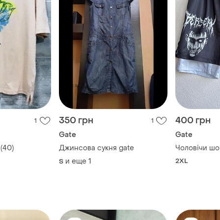
350 грн
400 грн
1
1
Gate
Gate
(40)
Джинсова сукня gate
Чоловічи шо
и еще
1
2XL
S