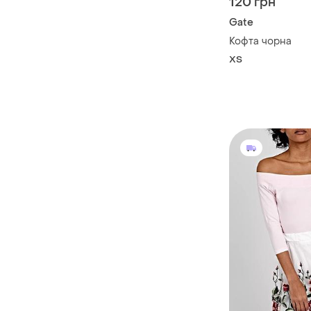
120 грн
Gate
Кофта чорна
ХS