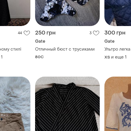
250 грн
300 грн
44
3
Gate
Gate
ному стилі
Отличный бюст с трусиками
Ультро легка
1
80C
и еще
1
ХS