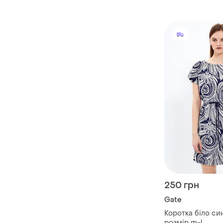
250 грн
Gate
Коротка біло си
розмір m-l