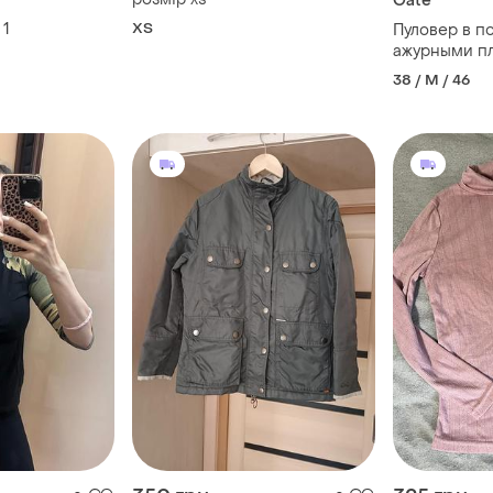
Gate
1
ХS
Пуловер в полоску
ажурными п
38 / M / 46