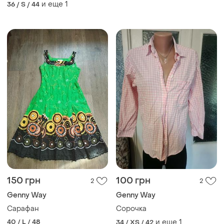
и еще
1
36 / S / 44
150 грн
100 грн
2
2
Genny Way
Genny Way
Сарафан
Сорочка
40 / L / 48
и еще
1
34 / XS / 42