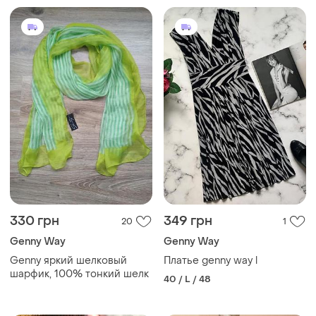
330 грн
349 грн
20
1
Genny Way
Genny Way
Genny яркий шелковый
Платье genny way l
шарфик, 100% тонкий шелк
40 / L / 48