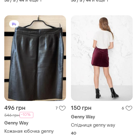
и еще
1
и еще
1
36 / S / 44
36 / S / 44
496 грн
150 грн
7
6
-10%
546 грн
Genny Way
Genny Way
Спідниця genny way
Кожаная юбочка genny
40