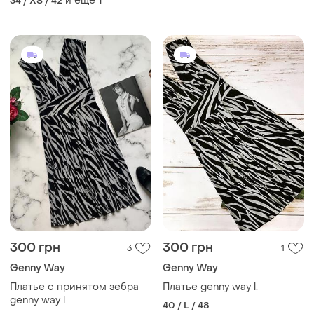
и еще
1
34 / XS / 42
300 грн
300 грн
3
1
Genny Way
Genny Way
Платье с принятом зебра
Платье genny way l.
genny way l
40 / L / 48