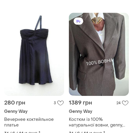
280 грн
1389 грн
3
24
Genny Way
Genny Way
Вечернее коктейльное
Костюм із 100%
платье
натуральної вовни, genny,
італія