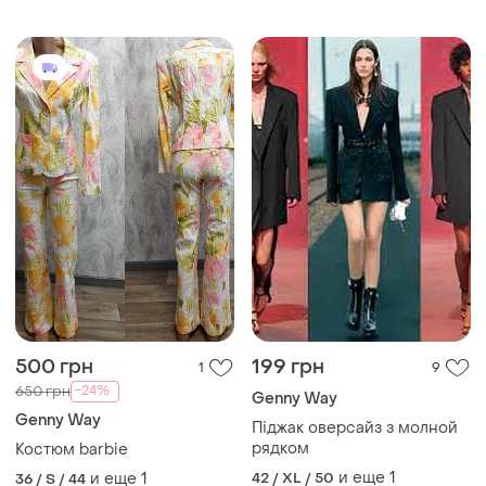
500 грн
199 грн
1
9
-24%
650 грн
Genny Way
Genny Way
Піджак оверсайз з молной
рядком
Костюм barbie
и еще
1
и еще
1
42 / XL / 50
36 / S / 44