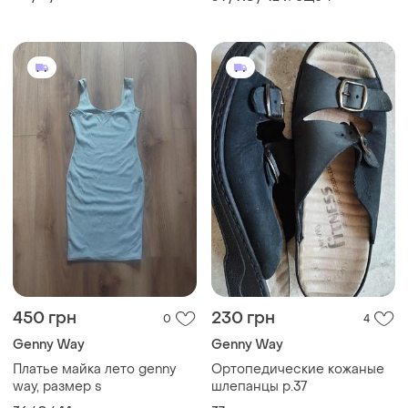
450 грн
230 грн
0
4
Genny Way
Genny Way
Платье майка лето genny
Ортопедические кожаные
way, размер s
шлепанцы р.37