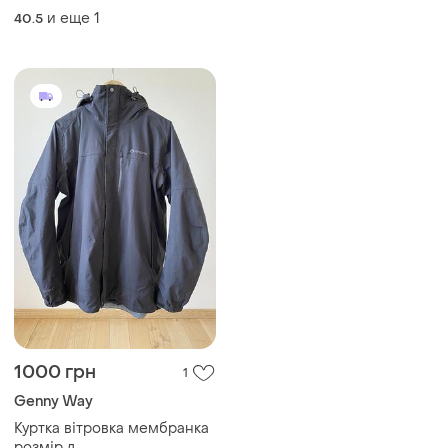
и еще
1
40.5
1000 грн
1
Genny Way
Куртка вітровка мембранка
розмір л