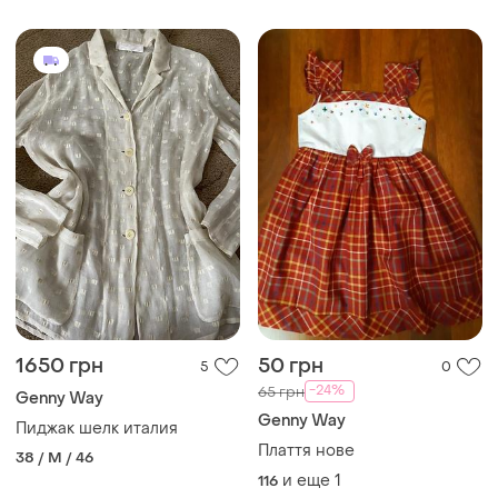
1650 грн
50 грн
5
0
-24%
65 грн
Genny Way
Genny Way
Пиджак шелк италия
Плаття нове
38 / M / 46
и еще
1
116