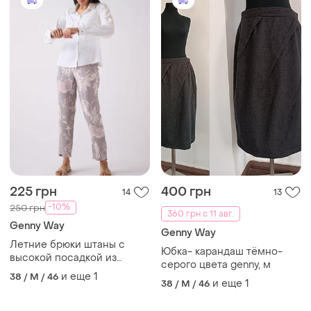
225 грн
400 грн
14
13
-10%
250 грн
360 грн с 11 авг.
Genny Way
Genny Way
Летние брюки штаны с
Юбка- карандаш тёмно-
высокой посадкой из
серого цвета genny, м
натуральной ткани в принт
и еще
1
38 / M / 46
и еще
1
38 / M / 46