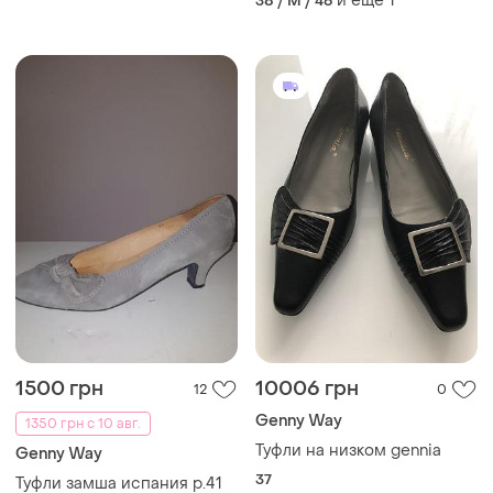
и еще
1
38 / M / 46
1500 грн
10006 грн
12
0
Genny Way
1350 грн с 10 авг.
Туфли на низком gennia
Genny Way
37
Туфли замша испания р.41