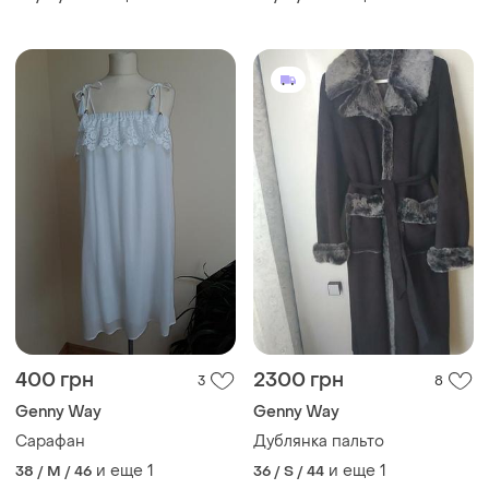
400 грн
2300 грн
3
8
Genny Way
Genny Way
Сарафан
Дублянка пальто
и еще
1
и еще
1
38 / M / 46
36 / S / 44