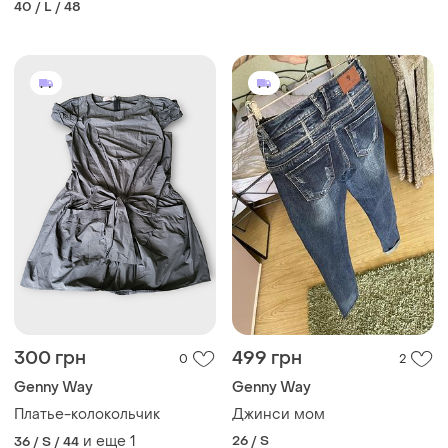
40 / L / 48
300 грн
499 грн
0
2
Genny Way
Genny Way
Платье-колокольчик
Джинси мом
и еще
1
26 / S
36 / S / 44