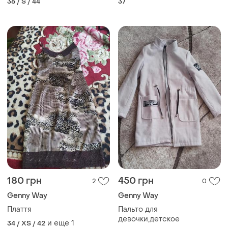
36 / S / 44
37
180 грн
450 грн
2
0
Genny Way
Genny Way
Плаття
Пальто для
девочки,детское
и еще
1
34 / XS / 42