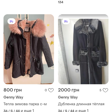
134
800 грн
2000 грн
0
5
Genny Way
Genny Way
Тепла зимова парка с-м
Дубленка длинная тёплая
и еще
1
и еще
1
36 / S / 44
36 / S / 44