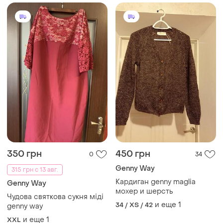
350 грн
450 грн
0
34
Genny Way
315 грн с 13 авг.
Кардиган genny maglia
Genny Way
мохер и шерсть
Чудова святкова сукня міді
и еще
1
34 / XS / 42
genny way
и еще
1
XXL