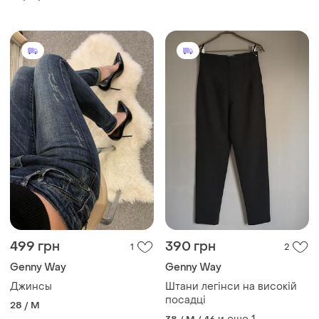
499 грн
390 грн
1
2
Genny Way
Genny Way
Джинсы
Штани легінси на високій
посадці
28 / M