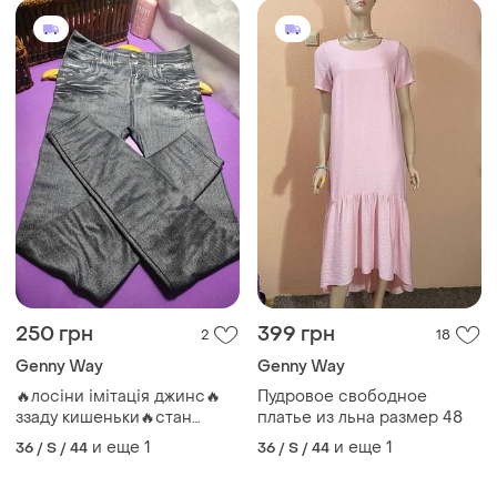
250 грн
399 грн
2
18
Genny Way
Genny Way
🔥лосіни імітація джинс🔥
Пудровое свободное
ззаду кишеньки🔥стан
платье из льна размер 48
нового без бірки 🔥
и еще
1
и еще
1
36 / S / 44
36 / S / 44
оформлення безпечної
оплати