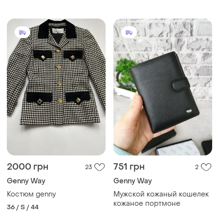
2000 грн
751 грн
23
2
Genny Way
Genny Way
Костюм genny
Мужской кожаный кошелек
кожаное портмоне
36 / S / 44