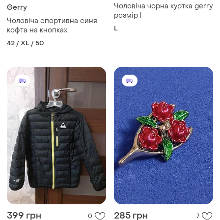
Чоловіча чорна куртка gerry
Gerry
розмір l
Чоловіча спортивна синя
L
кофта на кнопках.
42 / XL / 50
399 грн
285 грн
0
7