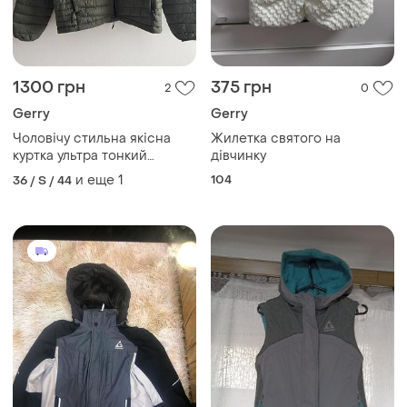
1300 грн
375 грн
2
0
Gerry
Gerry
Чоловічу стильна якісна
Жилетка святого на
куртка ультра тонкий
дівчинку
пуховик
и еще
1
104
36 / S / 44