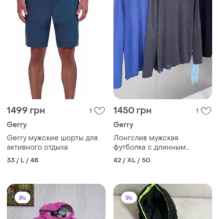
1499 грн
1450 грн
1
1
Gerry
Gerry
Gerry мужские шорты для
Лонгслив мужская
активного отдыха
футболка с длинным
рукавом gerry оригинал
33 / L / 48
42 / XL / 50