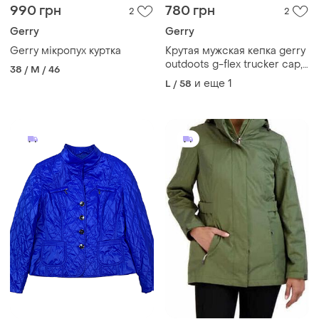
990 грн
780 грн
2
2
Gerry
Gerry
Gerry мікропух куртка
Крутая мужская кепка gerry
outdoots g-flex trucker cap,
38 / M / 46
сша новая, амазон сток.
и еще
1
L / 58