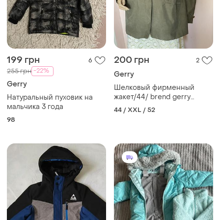
199 грн
200 грн
6
2
-22%
255 грн
Gerry
Gerry
Шелковый фирменный
жакет/44/ brend gerry
Натуральный пуховик на
weber
мальчика 3 года
44 / XXL / 52
98