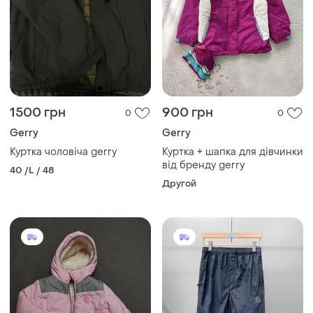
1500 грн
900 грн
0
0
Gerry
Gerry
Куртка чоловіча gerry
Куртка + шапка для дівчинки
від бренду gerry
40 /L / 48
Другой