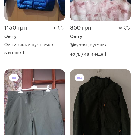
1150 грн
850 грн
0
16
Gerry
Gerry
Фирменный пуховичек
💣куртка, пуховик
и еще
1
S
и еще
1
40 /L / 48