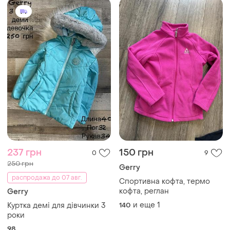
237 грн
150 грн
0
9
250 грн
Gerry
распродажа до 07 авг.
Спортивна кофта, термо
кофта, реглан
Gerry
и еще
1
Куртка демі для дівчинки 3
140
роки
98