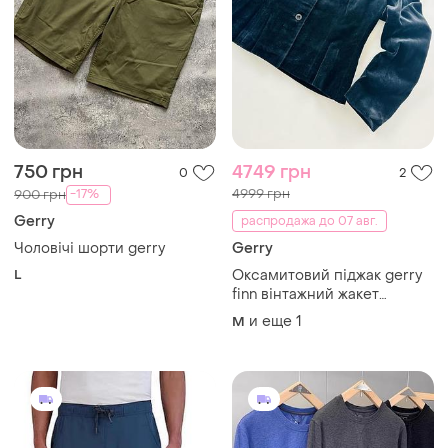
750 грн
4749 грн
0
2
4999 грн
-17%
900 грн
Gerry
распродажа до 07 авг.
Чоловічі шорти gerry
Gerry
L
Оксамитовий піджак gerry
finn вінтажний жакет
оксамит блейзер жіночий
и еще
1
M
одяг верхній одяг