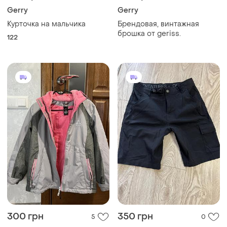
Gerry
Gerry
Курточка на мальчика
Брендовая, винтажная
брошка от geriss.
122
300 грн
350 грн
5
0