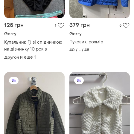
125 грн
379 грн
1
3
Gerry
Gerry
Пуховик, розмір l
Купальник 🩱 зі спідничкою
на дівчинку 10 років
40 / L / 48
и еще
1
Другой