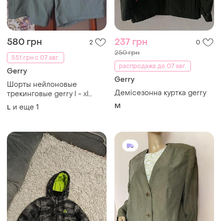
580 грн
237 грн
2
0
250 грн
551 грн с 07 авг.
распродажа до 07 авг.
Gerry
Gerry
Шорты нейлоновые
Демісезонна куртка gerry
трекинговые gerry l - xl
легкие стрейчевые
M
и еще
1
L