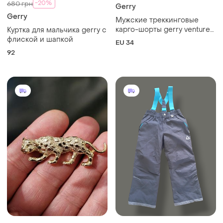
-20%
680 грн
Gerry
Gerry
Мужские треккинговые
карго-шорты gerry venture
Куртка для мальчика gerry с
(размер 34 )
флиской и шапкой
EU 34
92