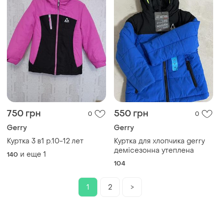
750 грн
550 грн
0
0
Gerry
Gerry
Куртка 3 в1 р.10-12 лет
Куртка для хлопчика gerry
демісезонна утеплена
и еще
1
140
104
1
2
>