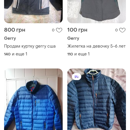
800 грн
100 грн
0
0
Gerry
Gerry
Продам куртку gerry сша
Жилетка на девочку 5-6 лет
и еще
1
и еще
1
140
110