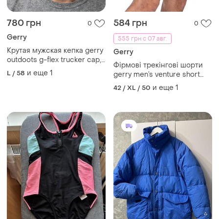
780 грн
584 грн
0
0
Gerry
555 грн с 07 авг.
Крутая мужская кепка gerry
Gerry
outdoots g-flex trucker cap,
Фірмові трекінгові шорти
сша новая, амазон сток.
и еще
1
L / 58
gerry men’s venture short
adjustable built-in belt
и еще
1
42 / XL / 50