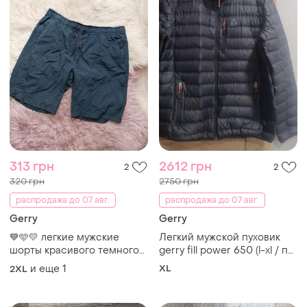
313 грн
2612 грн
2
2
320 грн
2750 грн
распродажа до 07 авг.
распродажа до 07 авг.
Gerry
Gerry
💙🩵💛 легкие мужские
Легкий мужской пуховик
шорты красивого темного
gerry fill power 650 (l-xl / пух
цвета
90%)
и еще
1
XL
2XL