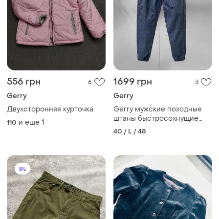
556 грн
1699 грн
6
3
Gerry
Gerry
Двухсторонняя курточка
Gerry мужские походные
штаны быстросохнущие
и еще
1
110
водонепроницаемые для
40 / L / 48
активного отдыха