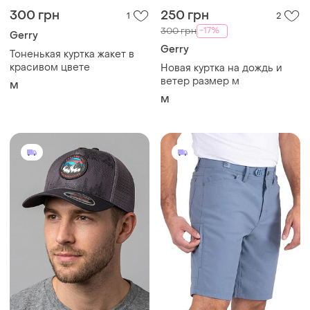
300 грн
250 грн
1
2
-17%
300 грн
Gerry
Gerry
Тоненькая куртка жакет в
красивом цвете
Новая куртка на дождь и
ветер размер м
M
M