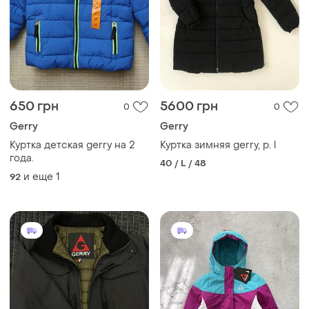
650 грн
5600 грн
0
0
Gerry
Gerry
Куртка детская gerry на 2
Куртка зимняя gerry, р. l
года.
40 / L / 48
и еще
1
92