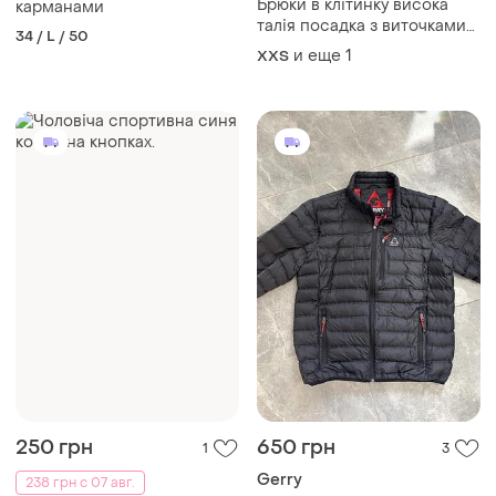
Брюки в клітинку висока
карманами
талія посадка з виточками
34 / L / 50
ззаду
и еще
1
XХS
250 грн
650 грн
1
3
Gerry
238 грн с 07 авг.