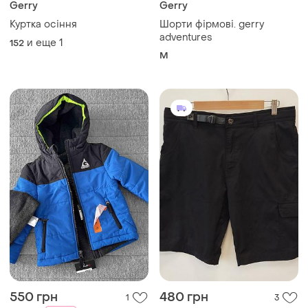
Gerry
Gerry
Куртка осіння
Шорти фірмові. gerry
adventures
и еще
1
152
M
550 грн
480 грн
1
3