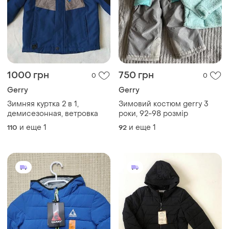
1000 грн
750 грн
0
0
Gerry
Gerry
Зимняя куртка 2 в 1,
Зимовий костюм gerry 3
демисезонная, ветровка
роки, 92-98 розмір
и еще
1
и еще
1
110
92