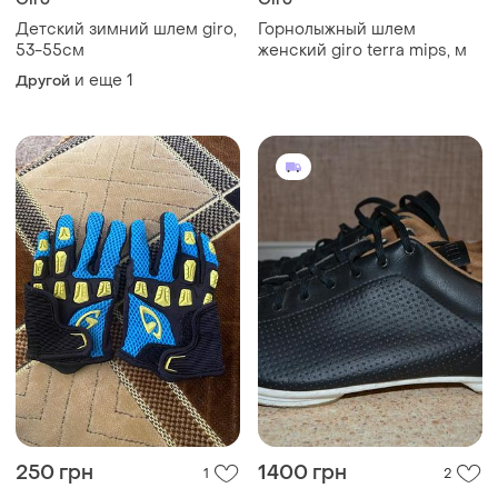
Детский зимний шлем giro,
Горнолыжный шлем
53-55см
женский giro terra mips, м
и еще
1
Другой
250 грн
1400 грн
1
2