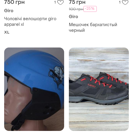
750 грн
75 грн
1
1
-25%
100 грн
Giro
Giro
Чоловічі велошорти giro
apparel xl
Мешочек бархатистый
черный
XL