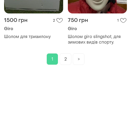
1500 грн
750 грн
2
1
Giro
Giro
Шолом для триаилону
Шолом giro slingshot, для
зимових видів спорту.
1
2
>