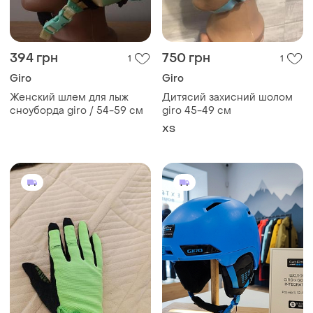
394 грн
750 грн
1
1
Giro
Giro
Женский шлем для лыж
Дитясий захисний шолом
сноуборда giro / 54-59 см
giro 45-49 см
XS