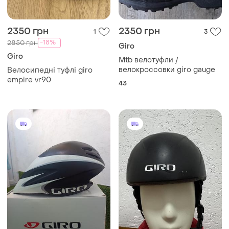
2350 грн
2350 грн
1
3
-18%
2850 грн
Giro
Giro
Mtb велотуфли /
велокроссовки giro gauge
Велосипедні туфлі giro
empire vr90
43