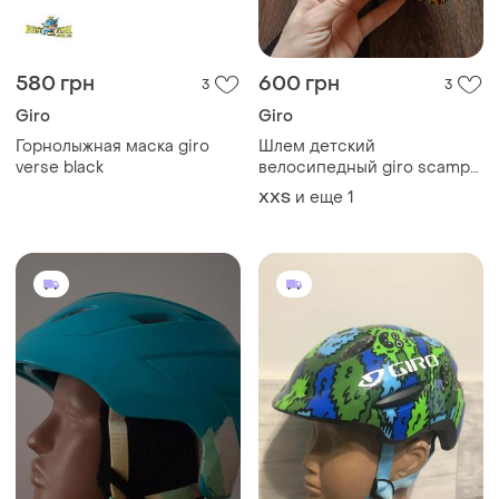
580 грн
600 грн
3
3
Giro
Giro
Горнолыжная маска giro
Шлем детский
verse black
велосипедный giro scamp
blast
и еще
1
XXS