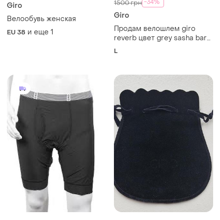
-34%
1500 грн
Giro
Giro
Велообувь женская
Продам велошлем giro
и еще
1
EU 38
reverb цвет grey sasha barr
ghost размер l
L