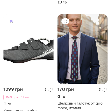
велотуфли вело-
EU 46
велокроссовки велобываль
обувь кроссовки кроссовки
оригинал
1299 грн
170 грн
8
3
Giro
1169 грн с 11 авг.
Шелковый галстук от giro
Giro
moda, италия
Кросівки вело giro