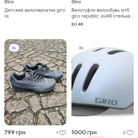
Giro
Giro
Детские велоперчатки giro
Велотуфли велообувь мтб
xs
giro republic, eu48 стелька
31см
EU 48
799 грн
1000 грн
1
2