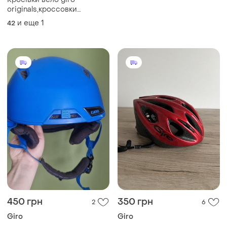
originals,кроссовки
оригинал, оригінал
и еще
1
42
450 грн
350 грн
2
6
Giro
Giro