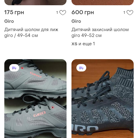
175 грн
600 грн
1
1
Giro
Giro
Дитячий шолом для лиж
Дитячий захисний шолом
giro / 49-54 см
giro 49-52 см
и еще
1
XS