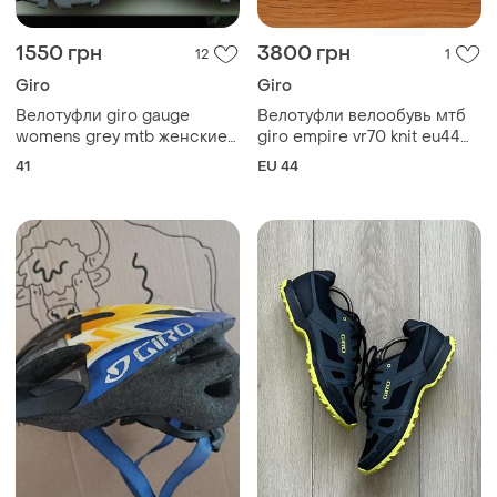
1550 грн
3800 грн
12
1
Giro
Giro
Велотуфли giro gauge
Велотуфли велообувь мтб
womens grey mtb женские
giro empire vr70 knit eu44
велообувь (41)
стелька 28см
41
EU 44