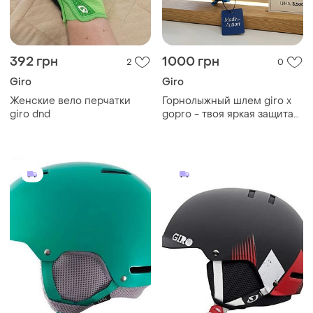
392 грн
1000 грн
2
0
Giro
Giro
Женские вело перчатки
Горнолыжный шлем giro x
giro dnd
gopro - твоя яркая защита
на склонах! 🏔️