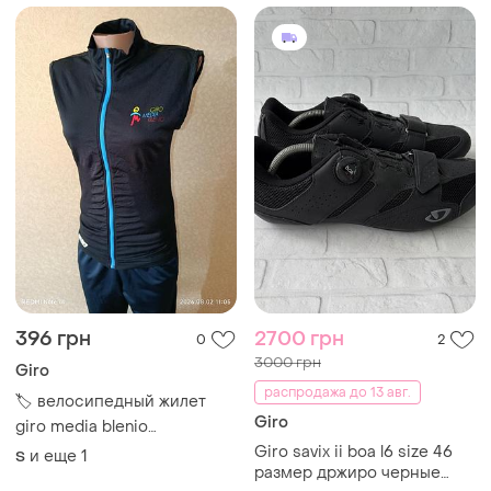
396 грн
2700 грн
0
2
3000 грн
Giro
распродажа до 13 авг.
🏷️ велосипедный жилет
Giro
giro media blenio
(витрозащитный), женский,
Giro savix ii boa l6 size 46
и еще
1
S
р.s/m
размер држиро черные