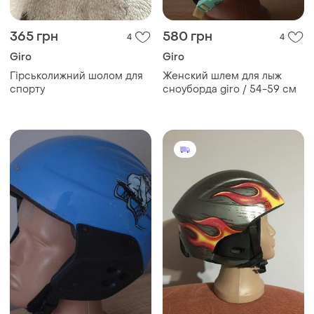
365 грн
580 грн
4
4
Giro
Giro
Гірськолижний шолом для
Женский шлем для лыж
спорту
сноуборда giro / 54-59 см