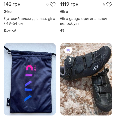
142 грн
1119 грн
0
5
Giro
Giro
Детский шлем для лыж giro
Giro gauge оригинальная
/ 49-54 см
велообувь
Другой
45