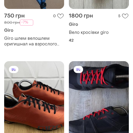
750 грн
1800 грн
0
5
-7%
800 грн
Giro
Giro
Вело кросівки giro
Giro шлем велошлем
42
оригишнал на взрослого
желто голубой раскрас