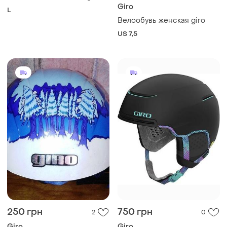
Giro
L
Велообувь женская giro
US 7,5
250 грн
750 грн
2
0
Giro
Giro