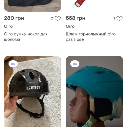
280 грн
558 грн
0
1
Giro
Giro
Giro сумка-чохол для
Шлем горнолыжный giro
шолома
раз.s use