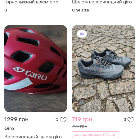
Горнолыжный шлем giro
Шолом велосипедний giro
S
One size
1299 грн
719 грн
0
3
799 грн
Giro
распродажа до 13 авг.
Велосипедный шлем giro