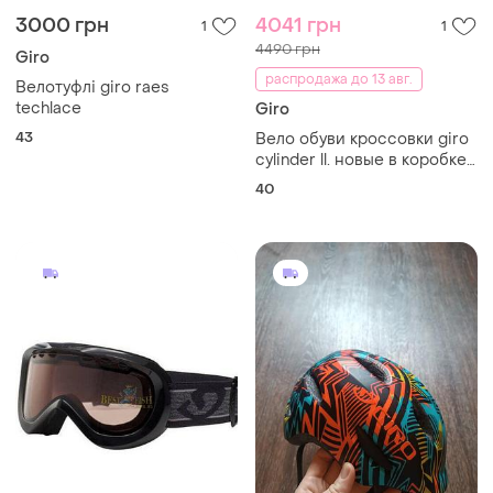
3000 грн
4041 грн
1
1
4490 грн
Giro
распродажа до 13 авг.
Велотуфлі giro raes
techlace
Giro
43
Вело обуви кроссовки giro
cylinder ll. новые в коробке
оригинал. размер 40
40
25,5см