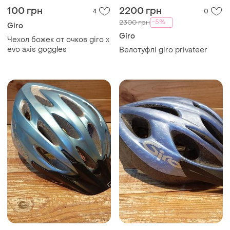
100 грн
2200 грн
4
0
-5%
2300 грн
Giro
Giro
Чехол божек от очков giro x
evo axis goggles
Велотуфлі giro privateer