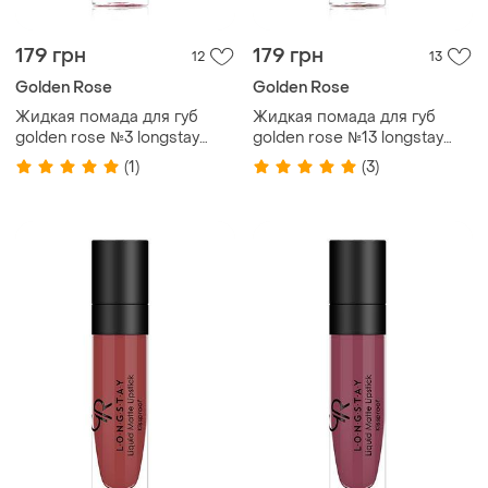
179 грн
179 грн
12
13
Golden Rose
Golden Rose
Жидкая помада для губ
Жидкая помада для губ
golden rose №3 longstay
golden rose №13 longstay
liquid matte голден роуз
liquid matte голден роуз
(1)
(3)
матовая
матовая