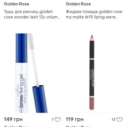
Golden Rose
Golden Rose
Тушь для ресниц golden
Жидкая помада golden rose
rose wonder lash 12x volume
my matte №19 liping мате
&amp; lash lift mascara
липинг голден роуз
black, 12 мл
149 грн
119 грн
7
13