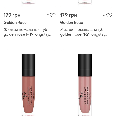
179 грн
179 грн
2
6
Golden Rose
Golden Rose
Жидкая помада для губ
Жидкая помада для губ
golden rose №19 longstay
golden rose №21 longstay
liquid matte голден роуз
liquid matte голден роуз
матовая
матовая