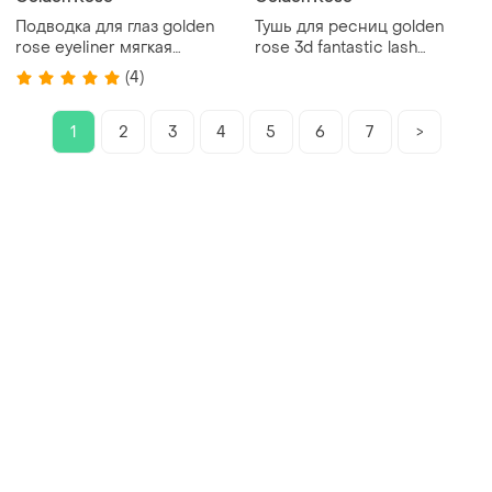
Подводка для глаз golden
Тушь для ресниц golden
rose eyeliner мягкая
rose 3d fantastic lash
кисточка голден роуз роза
фантастик голден роуз
(4)
1
2
3
4
5
6
7
>