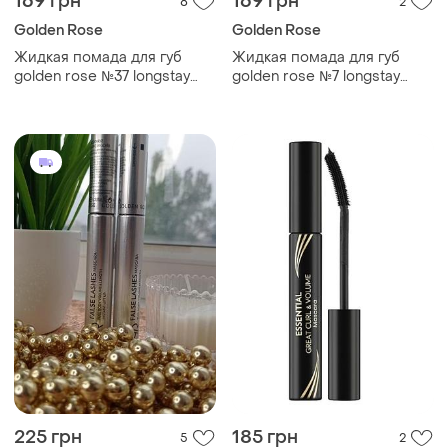
169 грн
169 грн
8
2
Golden Rose
Golden Rose
Жидкая помада для губ
Жидкая помада для губ
golden rose №37 longstay
golden rose №7 longstay
liquid matte голден роуз
liquid matte голден роуз
матовая
матовая
225 грн
185 грн
5
2