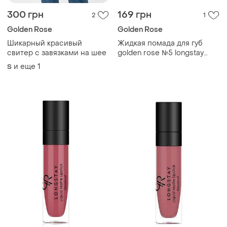
300 грн
169 грн
2
1
Golden Rose
Golden Rose
Шикарный красивый
Жидкая помада для губ
свитер с завязками на шее
golden rose №5 longstay
liquid matte голден роуз
и еще
1
S
матовая