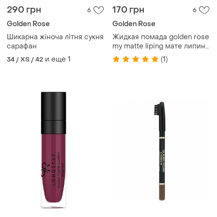
290 грн
170 грн
6
6
Golden Rose
Golden Rose
Шикарна жіноча літня сукня
Жидкая помада golden rose
сарафан
my matte liping мате липинг
голден роуз
и еще
1
(1)
34 / XS / 42