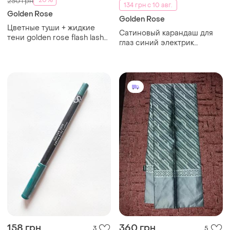
-20%
250 грн
134 грн с 10 авг.
Golden Rose
Golden Rose
Цветные туши + жидкие
Сатиновый карандаш для
тени golden rose flash lash
глаз синий электрик
colored mascara + nyx
карандаш golden rose
ultimate eye paint
dream eyes eyeliner 419
pencil карандаш контурный
гелевый подводка синяя
158 грн
360 грн
3
5