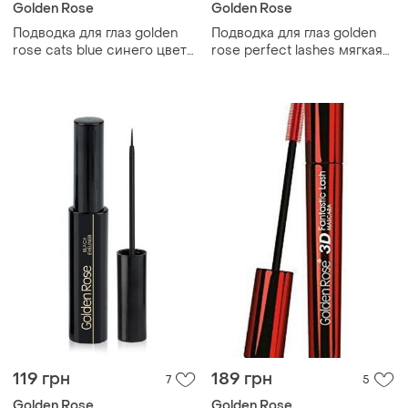
Golden Rose
Golden Rose
Подводка для глаз golden
Подводка для глаз golden
rose cats blue синего цвета
rose perfect lashes мягкая
мягкая кисточка голден
кисточка
роуз
119 грн
189 грн
7
5
Golden Rose
Golden Rose