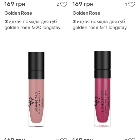
169 грн
169 грн
2
1
Golden Rose
Golden Rose
Жидкая помада для губ
Жидкая помада для губ
golden rose №20 longstay
golden rose №11 longstay
liquid matte голден роуз
liquid matte голден роуз
матовая
матовая