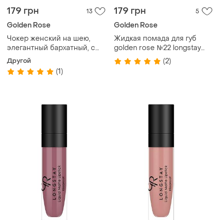
179 грн
179 грн
13
5
Golden Rose
Golden Rose
Чокер женский на шею,
Жидкая помада для губ
элегантный бархатный, с
golden rose №22 longstay
крестом "secret" (черный)
liquid matte голден роуз
Другой
(2)
матовая
(1)