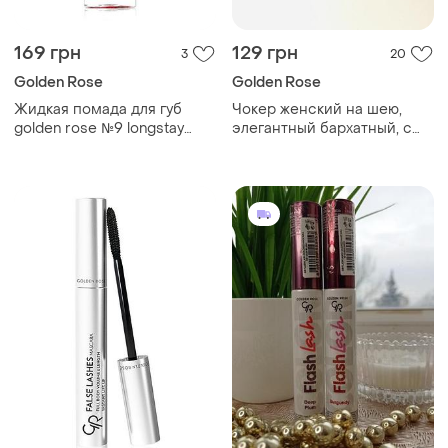
169 грн
129 грн
3
20
Golden Rose
Golden Rose
Жидкая помада для губ
Чокер женский на шею,
golden rose №9 longstay
элегантный бархатный, с
liquid matte голден роуз
бусиной «queen» (черный)
матовая