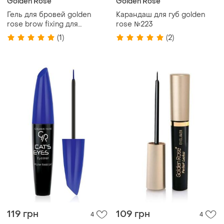
Golden Rose
Golden Rose
Гель для бровей golden
Карандаш для губ golden
rose brow fixing для
rose №223
фиксации
(1)
(2)
119 грн
109 грн
4
4