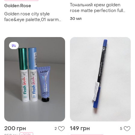
Тональний крем golden
Golden Rose
rose matte perfection full
Golden rose city style
coverage foundation 35ml
30 мл
face&eye palette,01 warm
nude
200 грн
149 грн
2
5