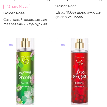
Golden Rose
142 грн с 10 авг.
Шарф 100% шовк мужской
Golden Rose
golden 26x136см
Сатиновый карандаш для
глаз зеленый изумрудный
карандаш golden rose
dream eyes eyeliner pencil
карандаш контурный
гелевый подводка зеленая