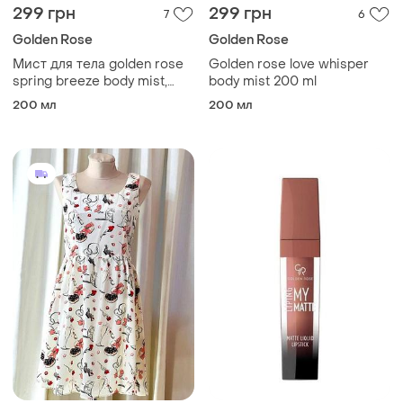
299 грн
299 грн
7
6
Golden Rose
Golden Rose
Мист для тела golden rose
Golden rose love whisper
spring breeze body mist,
body mist 200 ml
200 мл
200 мл
200 мл