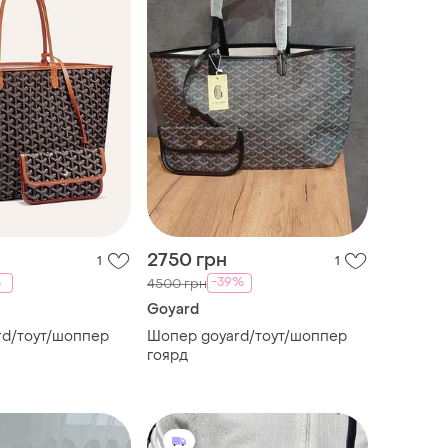
2750 грн
1
1
%
-39%
4500 грн
Goyard
Шопер goyard/тоут/шоппер
гоярд