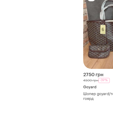
2750 грн
-39%
4500 грн
Goyard
Шопер goyard/т
гоярд