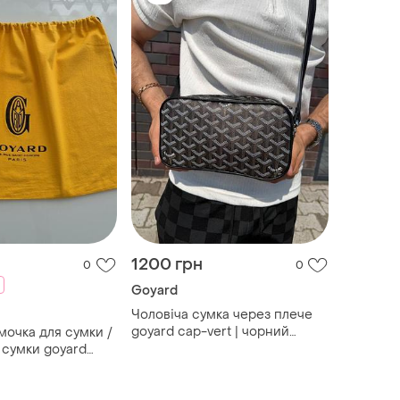
1200 грн
0
0
Goyard
Чоловіча сумка через плече
goyard cap-vert | чорний
месенджер гоярд кросбоді
 сумки goyard