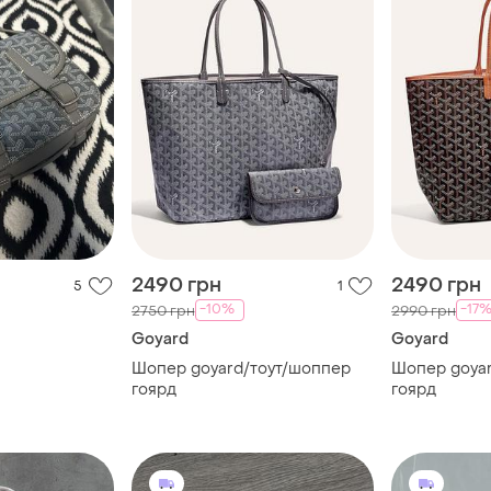
2490 грн
2490 грн
5
1
-10%
-17
2750 грн
2990 грн
Goyard
Goyard
Шопер goyard/тоут/шоппер
Шопер goyard/тоут/шоппер
гоярд
гоярд