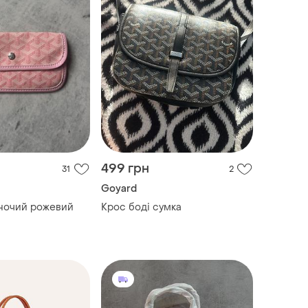
499 грн
31
2
Goyard
ночий рожевий
Крос боді сумка