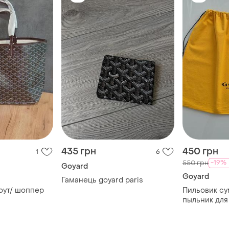
435 грн
450 грн
1
6
-19%
550 грн
Goyard
Goyard
Гаманець goyard paris
оут/ шоппер
Пильовик сумочка для сумки /
пыльник для
58×43