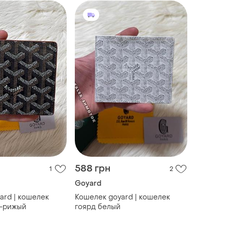
588 грн
1
2
Goyard
ard | кошелек
Кошелек goyard | кошелек
о-рижый
гоярд белый