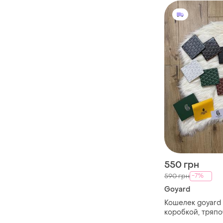
550 грн
-7%
590 грн
Goyard
Кошелек goyard 1
коробкой, тряпо
карточкой брен