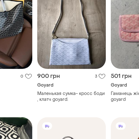
900 грн
501 грн
0
3
Goyard
Goyard
Маленькая сумка- кросс боди
Гаманець жі
, клатч goyard.
goyard