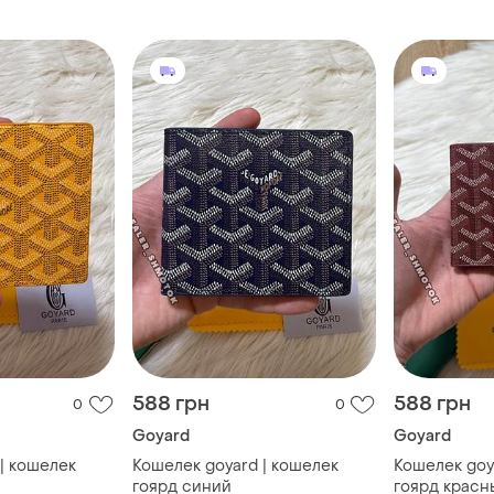
588 грн
588 грн
0
0
Goyard
Goyard
| кошелек
Кошелек goyard | кошелек
Кошелек goy
гоярд синий
гоярд красн