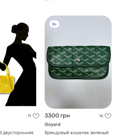
3300 грн
11
16
Goyard
d двусторонняя
Брендовый кошелек зеленый