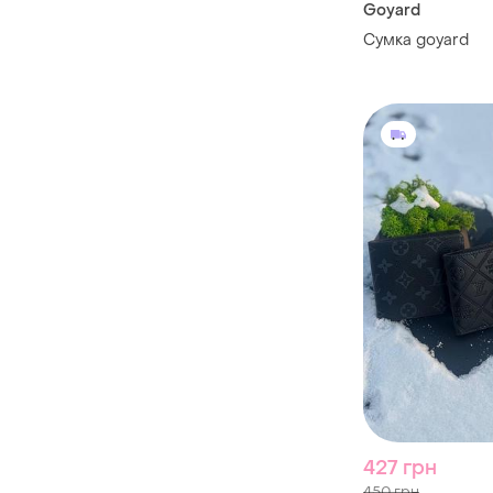
Goyard
Сумка goyard
427 грн
450 грн