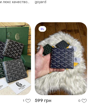
и люкс качество
goyard
ый принт
599 грн
1
0