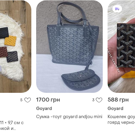
1700 грн
588 грн
5
3
Goyard
Goyard
Сумка -тоут goyard andjou mini
Кошелек goy
гоярд черн
1 × 9,7 см с
чкой и
да