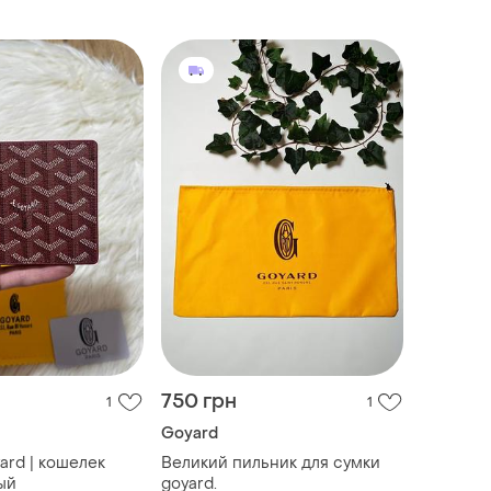
750 грн
1
1
Goyard
ard | кошелек
Великий пильник для сумки
ый
goyard.