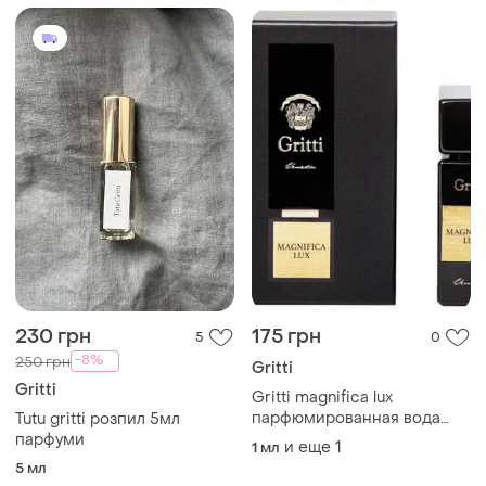
230 грн
175 грн
5
0
-8%
250 грн
Gritti
Gritti
Gritti magnifica lux
парфюмированная вода
Tutu gritti розпил 5мл
(пробник) 2ml
парфуми
и еще
1
1 мл
5 мл