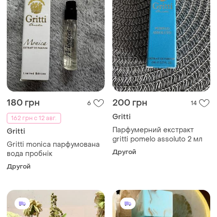
180 грн
200 грн
6
14
Gritti
162 грн с 12 авг.
Парфумерний екстракт
Gritti
gritti pomelo assoluto 2 мл
Gritti monica парфумована
Другой
вода пробнік
Другой