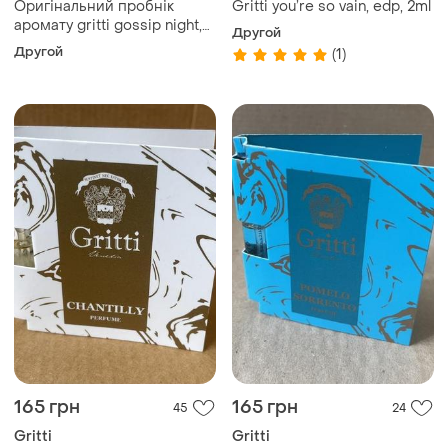
Оригінальний пробнік
Gritti you’re so vain, edp, 2ml
аромату gritti gossip night,
Другой
2ml
Другой
(1)
165 грн
165 грн
45
24
Gritti
Gritti