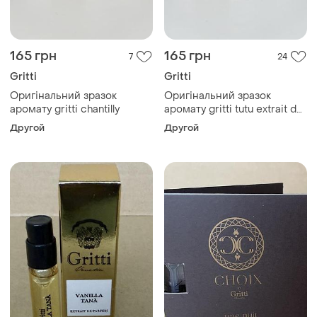
165 грн
165 грн
7
24
Gritti
Gritti
Оригінальний зразок
Оригінальний зразок
ароматy gritti chantilly
аромату gritti tutu extrait de
parfum
Другой
Другой