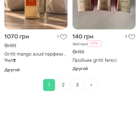
1070 грн
140 грн
1
7
-13%
160 грн
Gritti
Gritti
Gritti mango aoud парфюм ,
9мл❣️
Пробник gritti fenici
Другой
Другой
1
2
3
>