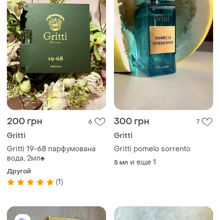
200 грн
300 грн
6
7
Gritti
Gritti
Gritti 19-68 парфумована
Gritti pomelo sorrento
вода, 2мл♣️
и еще
1
5 мл
Другой
(1)