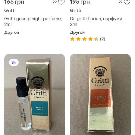
165 грн
195 грн
22
27
Gritti
Gritti
Gritti gossip night perfume,
Dr. gritti florian, парфуми,
2ml
2ml
Другой
Другой
(2)