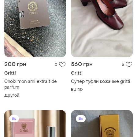
200 грн
560 грн
0
6
Gritti
Gritti
Choix mon ami extrait de
Супер туфли кожаные gritti
parfum
EU 40
Другой