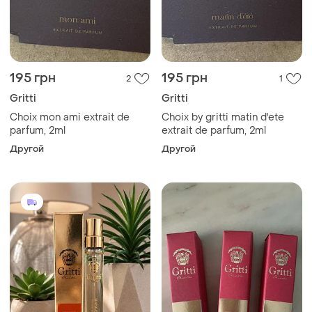
195 грн
195 грн
2
1
Gritti
Gritti
Choix mon ami extrait de
Choix by gritti matin d'ete
parfum, 2ml
extrait de parfum, 2ml
Другой
Другой