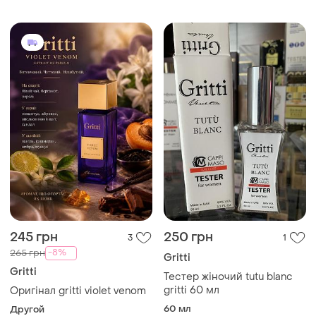
245 грн
250 грн
3
1
-8%
265 грн
Gritti
Gritti
Тестер жіночий tutu blanc
gritti 60 мл
Оригінал gritti violet venom
60 мл
Другой