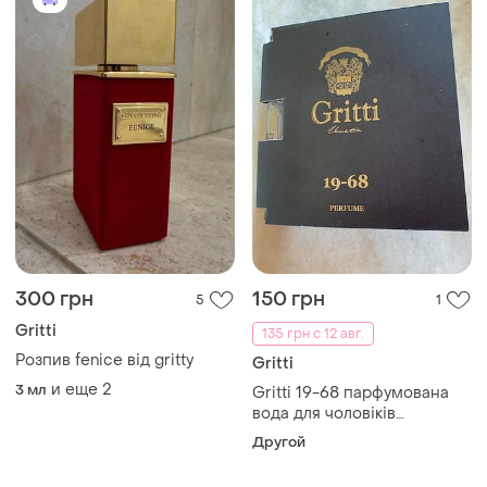
300 грн
150 грн
5
1
Gritti
135 грн с 12 авг.
Розпив fenice від gritty
Gritti
и еще
2
3 мл
Gritti 19-68 парфумована
вода для чоловіків
(пробник)
Другой