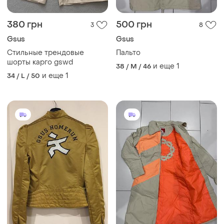
380 грн
500 грн
3
8
Gsus
Gsus
Стильные трендовые
Пальто
шорты карго gswd
и еще
1
38 / M / 46
и еще
1
34 / L / 50