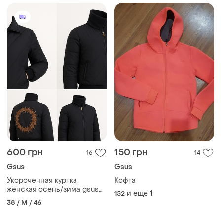
600 грн
150 грн
16
14
Gsus
Gsus
Укороченная куртка
Кофта
женская осень/зима gsus
и еще
1
152
sindustries
38 / M / 46