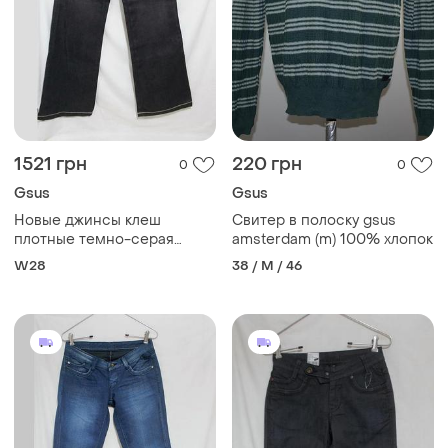
1521 грн
220 грн
0
0
Gsus
Gsus
Новые джинсы клеш
Свитер в полоску gsus
плотные темно-серая
amsterdam (m) 100% хлопок
патина с пропиткой w28
W28
38 / M / 46
'gsus'