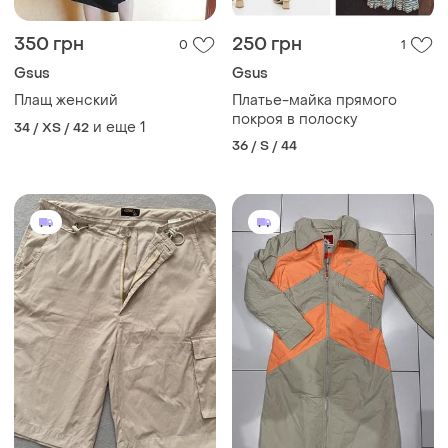
350 грн
250 грн
0
1
Gsus
Gsus
Плащ женский
Платье-майка прямого
покроя в полоску
и еще
1
34 / XS / 42
36 / S / 44