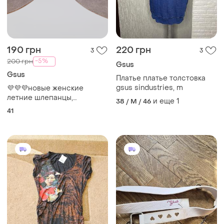
190 грн
220 грн
3
3
-5%
200 грн
Gsus
Gsus
Платье платье толстовка
gsus sindustries, m
💜💜💜новые женские
летние шлепанцы,
и еще
1
38 / M / 46
вьетнамки g-s-t💜💜💜
41