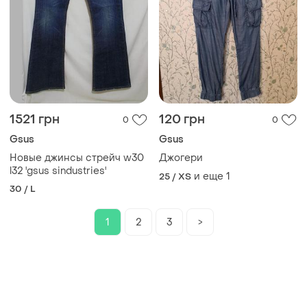
1521 грн
120 грн
0
0
Gsus
Gsus
Новые джинсы стрейч w30
Джогери
l32 'gsus sindustries'
и еще
1
25 / XS
30 / L
1
2
3
>