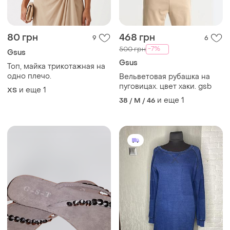
80 грн
468 грн
9
6
-7%
500 грн
Gsus
Gsus
Топ, майка трикотажная на
одно плечо.
Вельветовая рубашка на
пуговицах. цвет хаки. gsb
и еще
1
ХS
и еще
1
38 / M / 46