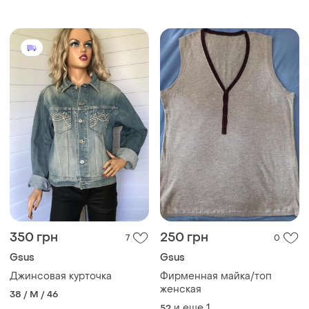
350 грн
250 грн
7
0
Gsus
Gsus
Джинсовая курточка
Фирменная майка/топ
женская
38 / M / 46
и еще
1
52