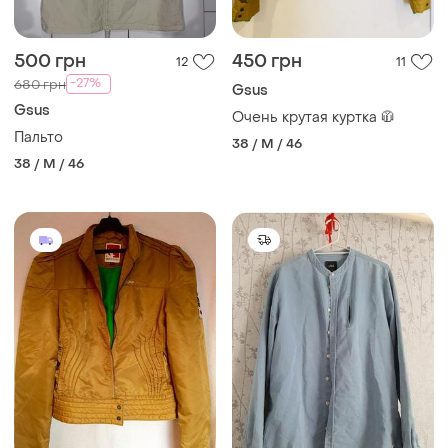
500 грн
450 грн
12
11
-27%
680 грн
Gsus
Gsus
Очень крутая куртка 🧥
Пальто
38 / M / 46
38 / M / 46