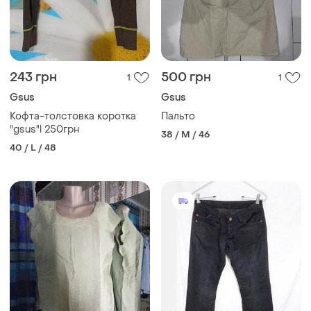
243 грн
500 грн
1
1
Gsus
Gsus
Кофта-толстовка коротка
Пальто
"gsus"l 250грн
38 / M / 46
40 / L / 48