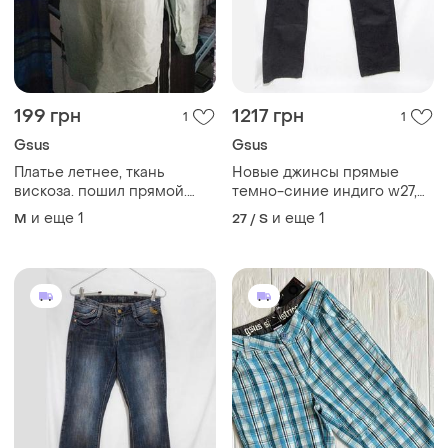
199 грн
1217 грн
1
1
Gsus
Gsus
Платье летнее, ткань
Новые джинсы прямые
вискоза. пошил прямой.
темно-синие индиго w27,
размер l,m
w32 l32 'gsus sindustries'
и еще
1
и еще
1
M
27 / S