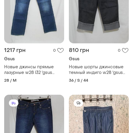
1217 грн
810 грн
0
0
Gsus
Gsus
Новые джинсы прямые
Новые шорты джинсовые
лазурные w28 l32 'gsus
темный индиго w28 'gsus
sindustries'
sindustries'
28 / M
36 / S / 44