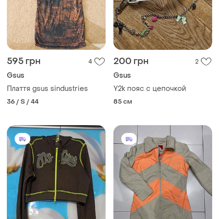
595 грн
200 грн
4
2
Gsus
Gsus
Плаття gsus sindustries
Y2k пояс с цепочкой
36 / S / 44
85 см