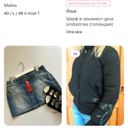
распродажа до 10 авг.
Майка
Gsus
и еще
1
40 / L / 48
Шарф в орнамент gsus
sindustries (голландия)
One size