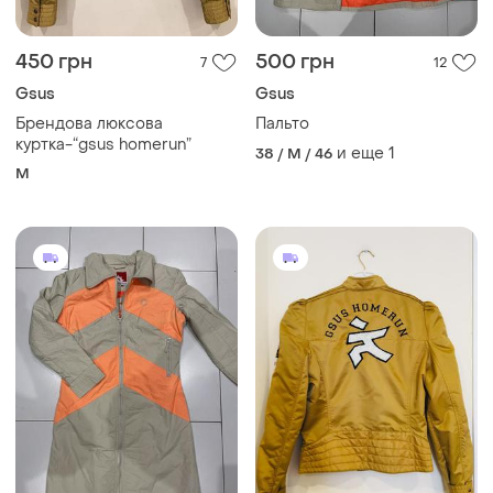
450 грн
500 грн
7
12
Gsus
Gsus
Брендовa люксова
Пальто
куртка-“gsus homerun”
и еще
1
38 / M / 46
M