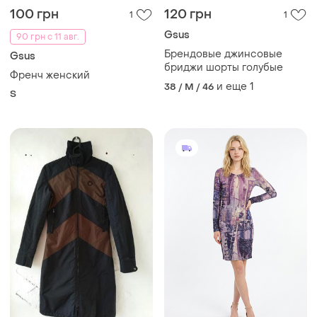
100 грн
120 грн
1
1
Gsus
90 грн с 11 авг.
Брендовые джинсовые
Gsus
бриджи шорты голубые
Френч женский
и еще
1
38 / M / 46
S