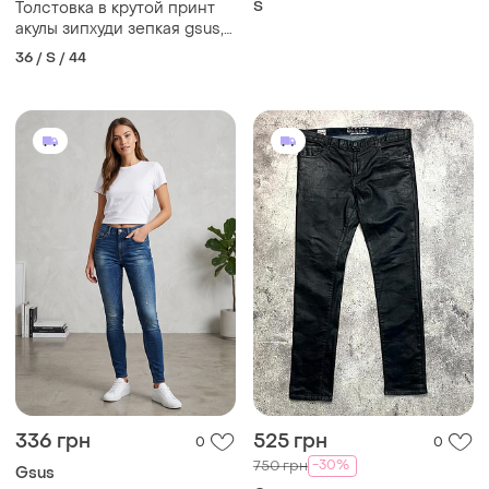
S
Толстовка в крутой принт
акулы зипхуди зепкая gsus,
s
36 / S / 44
336 грн
525 грн
0
0
-30%
750 грн
Gsus