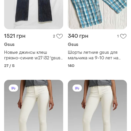
1521 грн
340 грн
2
1
Gsus
Gsus
Новые джинсы клеш
Шорты летние gsus для
грязно-синие w27 l32 'gsus
мальчика на 9-10 лет на
sindustries'
рост 134-140 см
27 / S
140