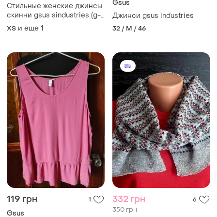
Gsus
Стильные женские джинсы
скинни gsus sindustries (g-
Джинси gsus industries
sus)
и еще
1
XS
32 / M / 46
119 грн
332 грн
1
6
350 грн
Gsus