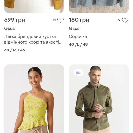
599 грн
180 грн
11
9
Gsus
Gsus
Легка брендовий куртка
Сорочка
відмінного крою та якості
40 /L / 48
gsus
38 / M / 46