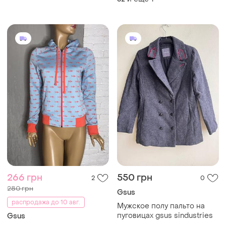
266 грн
550 грн
2
0
280 грн
Gsus
распродажа до 10 авг.
Мужское полу пальто на
пуговицах gsus sindustries
Gsus