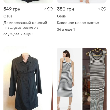
549 грн
350 грн
3
1
Gsus
Gsus
Демисезонный женский
Классное новое платье
плащ gsus размер s
и еще
1
34
и еще
1
36 / S / 44