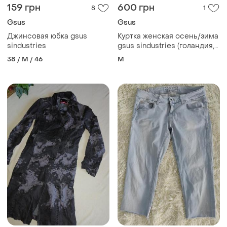
159 грн
600 грн
8
1
Gsus
Gsus
Джинсовая юбка gsus
Куртка женская осень/зима
sindustries
gsus sindustries (голандия,
размер м/46)
38 / M / 46
M