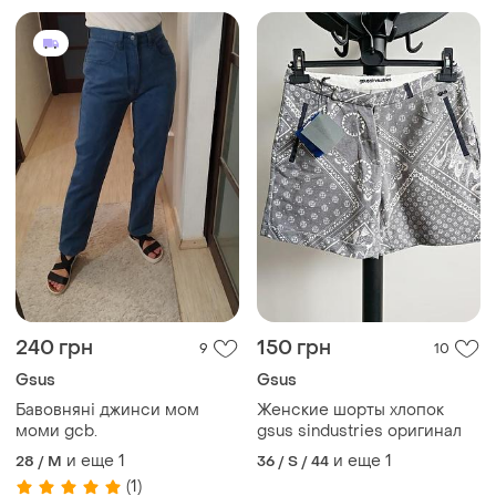
240 грн
150 грн
9
10
Gsus
Gsus
Бавовняні джинси мом
Женские шорты хлопок
моми gcb.
gsus sindustries оригинал
и еще
1
и еще
1
28 / M
36 / S / 44
(1)