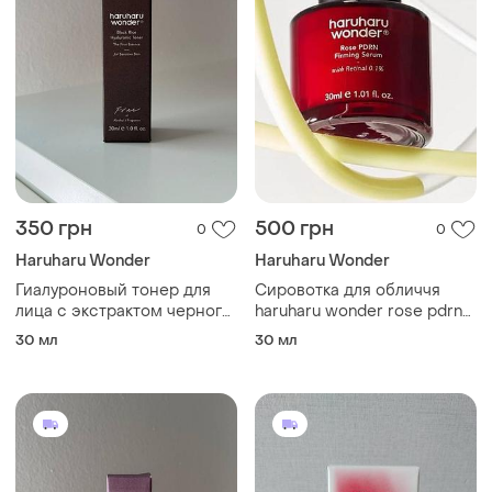
350 грн
500 грн
0
0
Haruharu Wonder
Haruharu Wonder
Гиалуроновый тонер для
Сировотка для обличчя
лица с экстрактом черного
haruharu wonder rose pdrn
риса haruharu wonder black
firming serum
30 мл
30 мл
rice hyaluronic toner