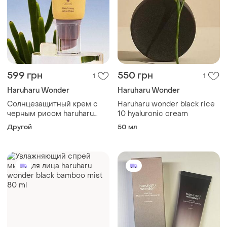
599 грн
550 грн
1
1
Haruharu Wonder
Haruharu Wonder
Солнцезащитный крем с
Haruharu wonder black rice
черным рисом haruharu
10 hyaluronic cream
wonder black rice moisture
Другой
50 мл
airyfit daily sunscreen
spf50+ pa++++ 50 ml