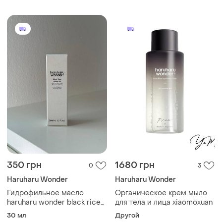
очищення пор, демакіяж,
зволоження
350 грн
1680 грн
0
3
Haruharu Wonder
Haruharu Wonder
Гидрофильное масло
Органическое крем мыло
haruharu wonder black rice
для тела и лица xiaomoxuan
moisture cleansing oil
30 мл
Другой