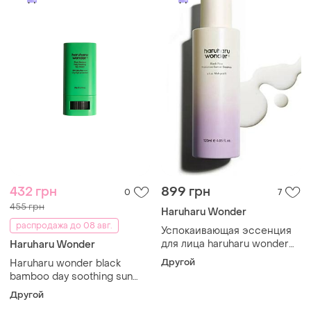
432 грн
899 грн
0
7
455 грн
Haruharu Wonder
распродажа до 08 авг.
Успокаивающая эссенция
для лица haruharu wonder
Haruharu Wonder
black rice probiotics barrier
Другой
Haruharu wonder black
essence 120 ml
bamboo day soothing sun
shield – солнцезащитный
Другой
сток spf50+ pa++++