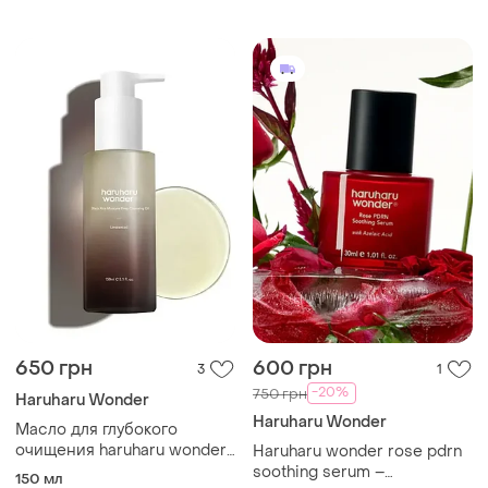
650 грн
600 грн
3
1
-20%
750 грн
Haruharu Wonder
Haruharu Wonder
Масло для глубокого
очищения haruharu wonder
Haruharu wonder rose pdrn
black rice moisture deep
soothing serum –
150 мл