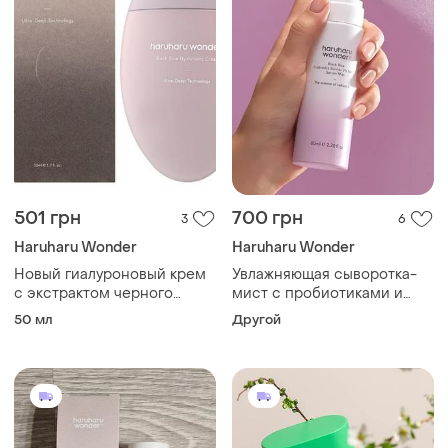
501 грн
700 грн
3
6
Haruharu Wonder
Haruharu Wonder
Новый гиалуроновый крем
Увлажняющая сыворотка-
с экстрактом черного
мист с пробиотиками и
рисаharuharu wonder black
nad+ haruharu wonder black
50 мл
Другой
rice hyaluronic cream
rice
(50мл.)