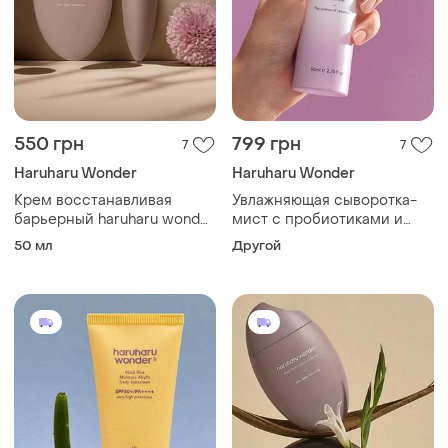
550 грн
799 грн
7
7
Haruharu Wonder
Haruharu Wonder
Крем восстанавливая
Увлажняющая сыворотка-
барьерный haruharu wonder
мист с пробиотиками и
black rice 10 hyaluronic
nad+ haruharu wonder black
50 мл
Другой
cream
rice probiotics barrier nad+
serum mist