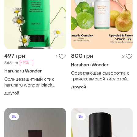
497 грн
800 грн
1
5
-9%
546 грн
Haruharu Wonder
Haruharu Wonder
Осветляющая сыворотка с
транексамовой кислотой
Солнцезащитный стик
haruharu wonder centella 4%
haruharu wonder black
Другой
txa dark spot go away serum
bamboo daily soothing sun
Другой
30 мл
stick spf50+ pa++++ 20 г