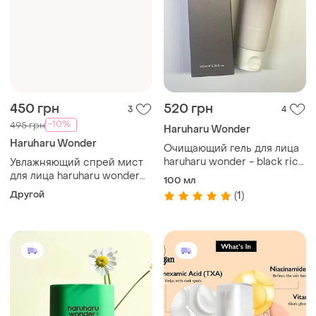
450 грн
520 грн
3
4
-10%
495 грн
Haruharu Wonder
Haruharu Wonder
Очищающий гель для лица
haruharu wonder - black rice
Увлажняющий спрей мист
moisture 5.5 soft cleansing
для лица haruharu wonder
100 мл
gel
black bamboo mist 80 ml
Другой
(1)