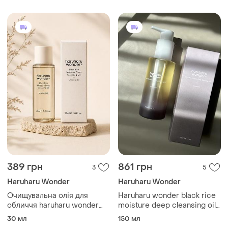
389 грн
861 грн
3
5
Haruharu Wonder
Haruharu Wonder
Очищувальна олія для
Haruharu wonder black rice
обличчя haruharu wonder
moisture deep cleansing oil
black rice cleansing oil
гідрофільна олія
30 мл
150 мл
(мініатюра) — глибоке