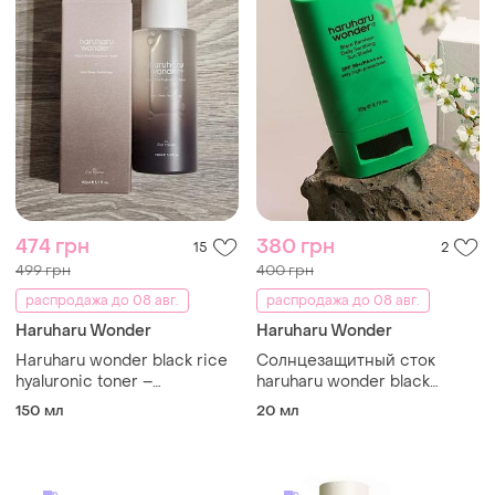
474 грн
380 грн
15
2
499 грн
400 грн
распродажа до 08 авг.
распродажа до 08 авг.
Haruharu Wonder
Haruharu Wonder
Haruharu wonder black rice
Солнцезащитный сток
hyaluronic toner –
haruharu wonder black
увлажняющий тонер с
bamboo day soothing sun
150 мл
20 мл
гиалуроновой кислотой и
shield 20г
черным рисом 150 мл