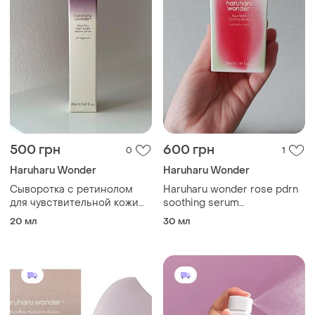
500 грн
600 грн
0
1
Haruharu Wonder
Haruharu Wonder
Сыворотка с ретинолом
Haruharu wonder rose pdrn
для чувствительной кожи
soothing serum
haruharu wonder black rice
увлажняющий
20 мл
30 мл
night knight retinol serum
успокаивающий гель для
регенерации и
восстановления кожи