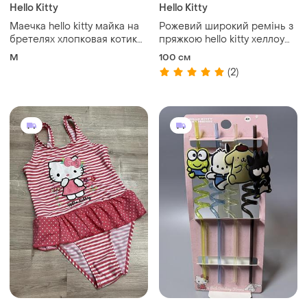
Hello Kitty
Hello Kitty
Маечка hello kitty майка на
Рожевий широкий ремінь з
бретелях хлопковая котики
пряжкою hello kitty хеллоу
котята яркие неоновые
кітті, ремінь з штучної шкіри
M
100 см
цвета
та металевою пряжкою hello
(2)
kitty