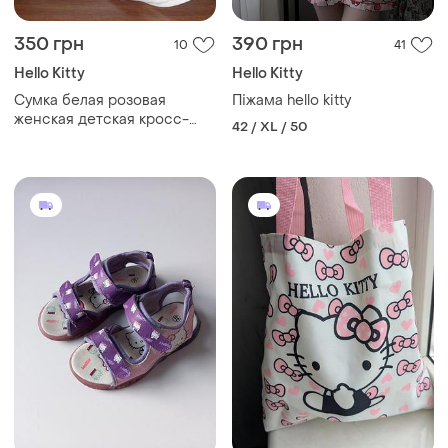
350 грн
390 грн
10
41
Hello Kitty
Hello Kitty
Сумка белая розовая
Піжама hello kitty
женская детская кросс-
42 / XL / 50
боди кроссбоди через
плечо hello kitty хеллоу
котти хелло котти сумочка
кожаная для девочки
девочке хелоу