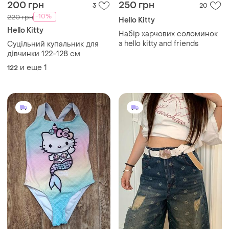
200 грн
250 грн
3
20
-10%
220 грн
Hello Kitty
Hello Kitty
Набір харчових соломинок
з hello kitty and friends
Суцільний купальник для
дівчинки 122-128 см
и еще
1
122