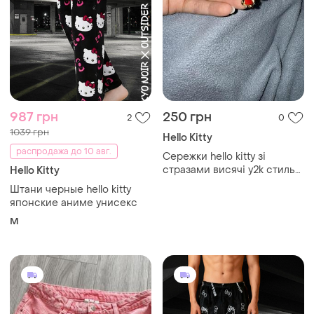
987 грн
250 грн
2
0
1039 грн
Hello Kitty
распродажа до 10 авг.
Сережки hello kitty зі
стразами висячі y2k стиль
Hello Kitty
естетика 2000х
Штани черные hello kitty
японские аниме унисекс
M