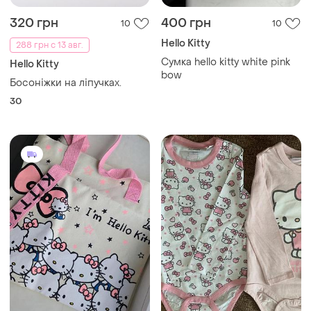
320 грн
400 грн
10
10
Hello Kitty
288 грн с 13 авг.
Сумка hello kitty white pink
Hello Kitty
bow
Босоніжки на ліпучках.
30