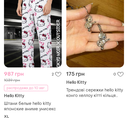
987 грн
175 грн
2
0
1039 грн
Hello Kitty
распродажа до 10 авг.
Трендові сережки hello kitty
конго хеллоу кітті кільця
Hello Kitty
рокерські камінчики y2k
Штани белые hello kitty
вінтаж
японские аниме унисекс
XL