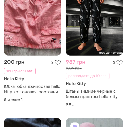
200 грн
987 грн
2
2
1039 грн
180 грн с 11 авг.
распродажа до 10 авг.
Hello Kitty
Hello Kitty
Юбка, юбка джинсовая hello
Штаны зимние черные с
kitty. коттоновая. состояние
белым принтом hello kitty
идеально.
и еще
1
S
пижамные зимние
XXL
домашние аниме унисекс