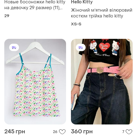
Новые босоножки hello kitty
Hello Kitty
на девочку 29 размер (11),
Жіночий мʼятний вілюровий
по стельке 17,5 см
29
костюм трійка hello kitty
XS-S
245 грн
360 грн
26
7