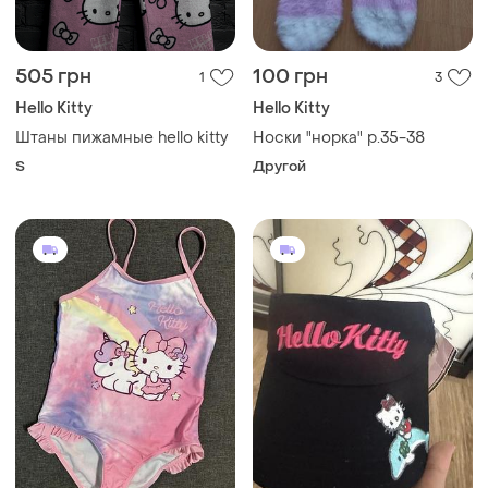
505 грн
100 грн
1
3
Hello Kitty
Hello Kitty
Штаны пижамные hello kitty
Носки "норка" р.35-38
S
Другой