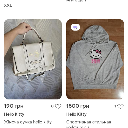
и еще
1
M
унисекс
XXL
190 грн
1500 грн
0
1
Hello Kitty
Hello Kitty
Жіноча сумка hello kitty
Спортивная стильная
кофта, худи,