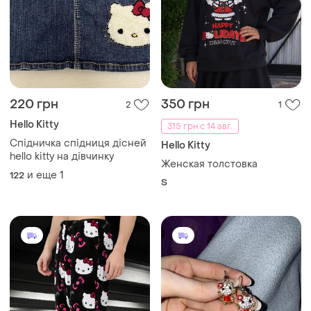
220 грн
350 грн
2
1
Hello Kitty
315 грн с 14 авг.
Спідничка спідниця дісней
Hello Kitty
hello kitty на дівчинку
Женская толстовка
и еще
1
122
S