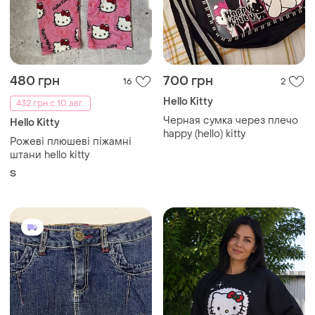
480 грн
700 грн
16
2
Hello Kitty
432 грн с 10 авг.
Черная сумка через плечо
Hello Kitty
happy (hello) kitty
Рожеві плюшеві піжамні
штани hello kitty
S