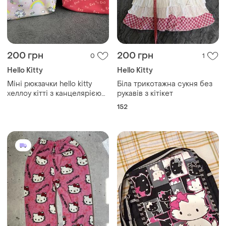
200 грн
200 грн
0
1
Hello Kitty
Hello Kitty
Міні рюкзачки hello kitty
Біла трикотажна сукня без
хеллоу кітті з канцелярією
рукавів з кітікет
канцелярія для дітей sanrio
152
санріо оригінал