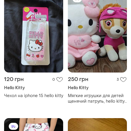
120 грн
250 грн
0
3
Hello Kitty
Hello Kitty
Чехол на iphone 15 hello kitty
Мягкие игрушки для детей
щенячий патруль, hello kitty,
декоративная подушка
зайка, белый зайка, рюкзак
бык