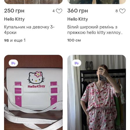
250 грн
360 грн
4
8
Hello Kitty
Hello Kitty
Купальник на девочку 3-
Білий широкий ремінь з
4роки
пряжкою hello kitty хеллоу
кітті, білий ремінь з штучної
и еще
1
100 см
98
шкіри та металевою
пряжкою hello kitty sanrio