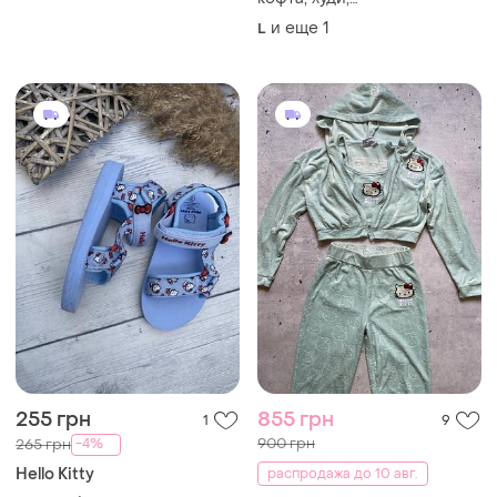
толстовка,женщина,
и еще
1
L
оригинал, 💯 котон+
еластан, sanrio, hell kitty, l/xl
255 грн
855 грн
1
9
900 грн
-4%
265 грн
Hello Kitty
распродажа до 10 авг.