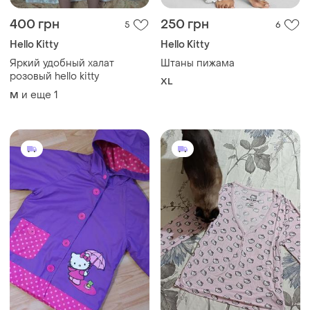
400 грн
250 грн
5
6
Hello Kitty
Hello Kitty
Яркий удобный халат
Штаны пижама
розовый hello kitty
XL
и еще
1
M