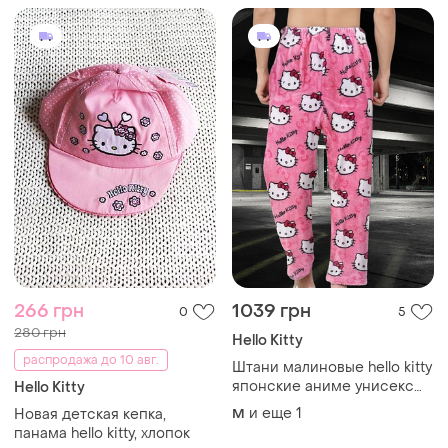
266 грн
1039 грн
0
5
280 грн
Hello Kitty
распродажа до 10 авг.
Штани малиновые hello kitty
японские аниме унисекс
Hello Kitty
малиновые
и еще
1
Новая детская кепка,
M
панама hello kitty, хлопок