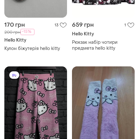
170 грн
659 грн
13
1
-15%
200 грн
Hello Kitty
Hello Kitty
Рюкзак набір чотири
предмета hello kitty
Кулон біжутерія hello kitty