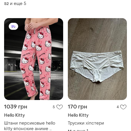
и еще
5
52
1039 грн
170 грн
5
4
Hello Kitty
Hello Kitty
Штани персиковые hello
Трусики хіпстери
kitty японские аниме