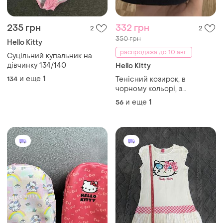
235 грн
332 грн
2
2
350 грн
Hello Kitty
распродажа до 10 авг.
Суцільний купальник на
дівчинку 134/140
Hello Kitty
и еще
1
134
Тенісний козирок, в
чорному кольорі, з
натписом hello kitty
и еще
1
56